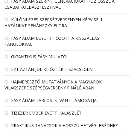
FÁSY ÁDÁM SZERINT GENERÁCIÓKAT HOZ ÖSSZE A
CSABAI KOLBÁSZFESZTIVÁL
KÜLÖNLEGES SZÉPSÉGVERSENYEN KÉPVISELI
HAZÁNKAT SENÁNSZKY FLÓRA
FÁSY ÁDÁM EGYÜTT FŐZÖTT A KISSZÁLLÁSI
TANULÓKKAL
GIGANTIKUS FÁSY MULATÓ!
EZT AZTÁN JÓL KIFŐZTÉK TISZACSEGÉN!
HAJMERESZTŐ MUTATVÁNYOK A MAGYAROK
VILÁGSZÉPE SZÉPSÉGVERSENY FINÁLÉJÁBAN
FÁSY ÁDÁM TARLÓS ISTVÁNT TÁMOGATJA
TÍZEZER EMBER EVETT HALÁSZLÉT
PRAKTIKUS TANÁCSOK A HOSSZÚ HÉTVÉGI EBÉDHEZ