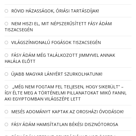
RÖVID HÁZASSÁGOK, ÓRIÁSI TARTÁSDÍJAK!
NEM HISZI EL, MIT NÉPSZERŰSÍTETT FÁSY ÁDÁM
TISZACSEGÉN
VILÁGSZÍNVONALÚ FOGÁSOK TISZACSEGÉN
FÁSY ÁDÁM MÉG TALÁLKOZOTT JIMMYVEL ANNAK
HALÁLA ELŐTT
ÚJABB MAGYAR LÁNYÉRT SZURKOLHATUNK!
„MÉG NEM FOGTAM FEL TELJESEN, HOGY SIKERÜLT” –
ÍGY ÉLTE MEG A TÖRTÉNELMI PILLANATOKAT MIKÓ FANNI,
AKI EGYIPTOMBAN VILÁGSZÉPE LETT
MESÉS ADOMÁNYT KAPTAK AZ OROSHÁZI ÓVODÁSOK!
FÁSY ÁDÁM HAMISÍTATLAN BÉKÉSI DISZNÓTOROSA