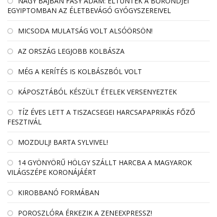
NAGY BAJBAN FÁSY ÁDÁM: ELTŰNTEK A BŐRÖNDJEI
EGYIPTOMBAN AZ ÉLETBEVÁGÓ GYÓGYSZEREIVEL
MICSODA MULATSÁG VOLT ALSÓÖRSÖN!
AZ ORSZÁG LEGJOBB KOLBÁSZA
MÉG A KERÍTÉS IS KOLBÁSZBÓL VOLT
KÁPOSZTÁBÓL KÉSZÜLT ÉTELEK VERSENYEZTEK
TÍZ ÉVES LETT A TISZACSEGEI HARCSAPAPRIKÁS FŐZŐ
FESZTIVÁL
MOZDULJ! BARTA SYLVIVEL!
14 GYÖNYÖRŰ HÖLGY SZÁLLT HARCBA A MAGYAROK
VILÁGSZÉPE KORONÁJÁÉRT
KIROBBANÓ FORMÁBAN
POROSZLÓRA ÉRKEZIK A ZENEEXPRESSZ!