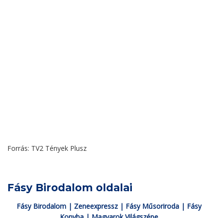
Forrás: TV2 Tények Plusz
Fásy Birodalom oldalai
Fásy Birodalom
|
Zeneexpressz
|
Fásy Műsoriroda
|
Fásy
Konyha
|
Magyarok Világszépe