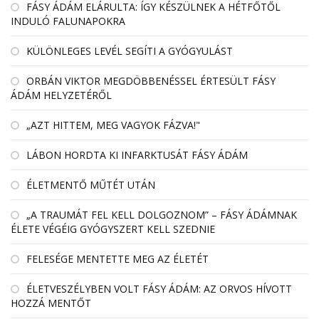
FÁSY ÁDÁM ELÁRULTA: ÍGY KÉSZÜLNEK A HÉTFŐTŐL
INDULÓ FALUNAPOKRA
KÜLÖNLEGES LEVÉL SEGÍTI A GYÓGYULÁST
ORBÁN VIKTOR MEGDÖBBENÉSSEL ÉRTESÜLT FÁSY
ÁDÁM HELYZETÉRŐL
„AZT HITTEM, MEG VAGYOK FÁZVA!"
LÁBON HORDTA KI INFARKTUSÁT FÁSY ÁDÁM
ÉLETMENTŐ MŰTÉT UTÁN
„A TRAUMÁT FEL KELL DOLGOZNOM” – FÁSY ÁDÁMNAK
ÉLETE VÉGÉIG GYÓGYSZERT KELL SZEDNIE
FELESÉGE MENTETTE MEG AZ ÉLETÉT
ÉLETVESZÉLYBEN VOLT FÁSY ÁDÁM: AZ ORVOS HÍVOTT
HOZZÁ MENTŐT