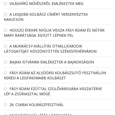
VILÁGHÍRŰ MŰVÉSZRŐL EMLÉKEZTEK MEG
A LEGJOBB KOLBÁSZ CÍMÉRT VERSENYEZTEK
KAKUCSON
HOSSZÚ ÉVEKRE NYÚLIK VISSZA FÁSY ÁDÁM ÉS NÓTÁR
MARY BARÁTSÁGA: EGYÜTT LÉPNEK FEL
A MUNKÁCSY-KIÁLLÍTÁS ÖTMILLIOMODIK
LÁTOGATÓJÁT KÖSZÖNTÖTTÉK SZÉKESFEHÉRVÁRON
BAJKAI ISTVÁNRA EMLÉKEZTEK A BAJNOKSÁGON
FÁSY ÁDÁM AZ ALSÓÖRSI KOLBÁSZSÜTŐ FESZTIVÁLON
KERESI A LEGFINOMABB KOLBÁSZT
FÁSY ÁDÁM EZÚTTAL SZÜLŐVÁROSÁBA VISSZATÉRVE
LÉP A ZSŰRIASZTAL MÖGÉ
26. CSABAI KOLBÁSZFESZTIVÁL