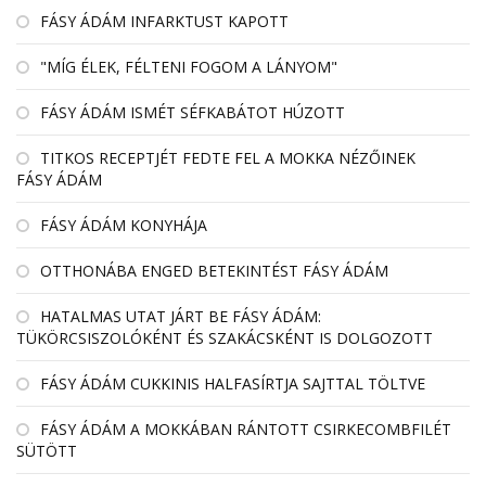
FÁSY ÁDÁM INFARKTUST KAPOTT
"MÍG ÉLEK, FÉLTENI FOGOM A LÁNYOM"
FÁSY ÁDÁM ISMÉT SÉFKABÁTOT HÚZOTT
TITKOS RECEPTJÉT FEDTE FEL A MOKKA NÉZŐINEK
FÁSY ÁDÁM
FÁSY ÁDÁM KONYHÁJA
OTTHONÁBA ENGED BETEKINTÉST FÁSY ÁDÁM
HATALMAS UTAT JÁRT BE FÁSY ÁDÁM:
TÜKÖRCSISZOLÓKÉNT ÉS SZAKÁCSKÉNT IS DOLGOZOTT
FÁSY ÁDÁM CUKKINIS HALFASÍRTJA SAJTTAL TÖLTVE
FÁSY ÁDÁM A MOKKÁBAN RÁNTOTT CSIRKECOMBFILÉT
SÜTÖTT