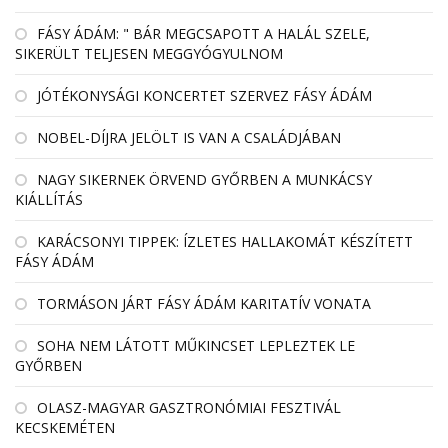
FÁSY ÁDÁM: " BÁR MEGCSAPOTT A HALÁL SZELE,
SIKERÜLT TELJESEN MEGGYÓGYULNOM
JÓTÉKONYSÁGI KONCERTET SZERVEZ FÁSY ÁDÁM
NOBEL-DÍJRA JELÖLT IS VAN A CSALÁDJÁBAN
NAGY SIKERNEK ÖRVEND GYŐRBEN A MUNKÁCSY
KIÁLLÍTÁS
KARÁCSONYI TIPPEK: ÍZLETES HALLAKOMÁT KÉSZÍTETT
FÁSY ÁDÁM
TORMÁSON JÁRT FÁSY ÁDÁM KARITATÍV VONATA
SOHA NEM LÁTOTT MŰKINCSET LEPLEZTEK LE
GYŐRBEN
OLASZ-MAGYAR GASZTRONÓMIAI FESZTIVÁL
KECSKEMÉTEN