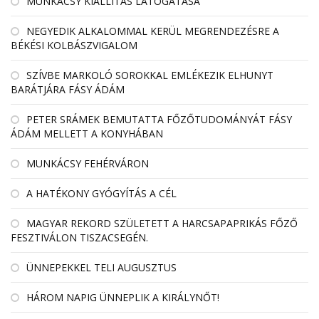
MUNKÁCSY KIÁLLÍTÁS LÁTOGATÁSA
NEGYEDIK ALKALOMMAL KERÜL MEGRENDEZÉSRE A
BÉKÉSI KOLBÁSZVIGALOM
SZÍVBE MARKOLÓ SOROKKAL EMLÉKEZIK ELHUNYT
BARÁTJÁRA FÁSY ÁDÁM
PETER SRÁMEK BEMUTATTA FŐZŐTUDOMÁNYÁT FÁSY
ÁDÁM MELLETT A KONYHÁBAN
MUNKÁCSY FEHÉRVÁRON
A HATÉKONY GYÓGYÍTÁS A CÉL
MAGYAR REKORD SZÜLETETT A HARCSAPAPRIKÁS FŐZŐ
FESZTIVÁLON TISZACSEGÉN.
ÜNNEPEKKEL TELI AUGUSZTUS
HÁROM NAPIG ÜNNEPLIK A KIRÁLYNŐT!