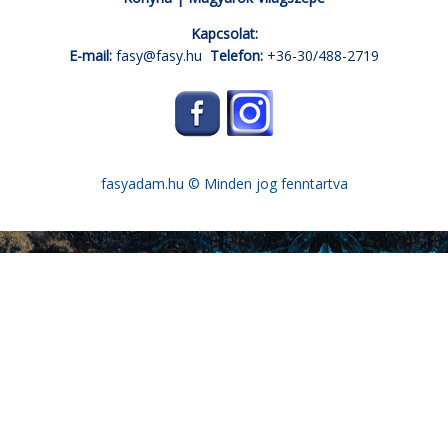
Kapcsolat:
E-mail:
fasy@fasy.hu
Telefon:
+36-30/488-2719
fasyadam.hu
© Minden jog fenntartva