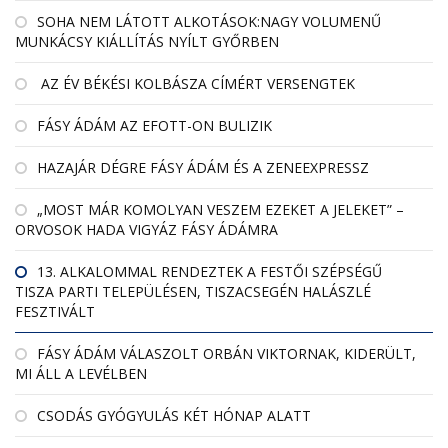
SOHA NEM LÁTOTT ALKOTÁSOK:NAGY VOLUMENŰ
MUNKÁCSY KIÁLLÍTÁS NYÍLT GYŐRBEN
AZ ÉV BÉKÉSI KOLBÁSZA CÍMÉRT VERSENGTEK
FÁSY ÁDÁM AZ EFOTT-ON BULIZIK
HAZAJÁR DÉGRE FÁSY ÁDÁM ÉS A ZENEEXPRESSZ
„MOST MÁR KOMOLYAN VESZEM EZEKET A JELEKET” –
ORVOSOK HADA VIGYÁZ FÁSY ÁDÁMRA
13. ALKALOMMAL RENDEZTEK A FESTŐI SZÉPSÉGŰ
TISZA PARTI TELEPÜLÉSEN, TISZACSEGÉN HALÁSZLÉ
FESZTIVÁLT
FÁSY ÁDÁM VÁLASZOLT ORBÁN VIKTORNAK, KIDERÜLT,
MI ÁLL A LEVÉLBEN
CSODÁS GYÓGYULÁS KÉT HÓNAP ALATT