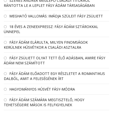
SZENES ANDREA MEGLEPŐ CSALÁDI TITOKRÓL
RÁNTOTTA LE A LEPLET FÁSY ÁDÁM TÁRSASÁGÁBAN
MEGHATÓ VALLOMÁS: IMÁDJA SZÜLEIT FÁSY ZSÜLIETT
18 ÉVES A ZENEEXPRESSZ: FÁSY ÁDÁM SZTÁROKKAL
ÜNNEPEL
FÁSY ÁDÁM ELÁRULTA, MILYEN FINOMSÁGOK
KERÜLNEK HÚSVÉTKOR A CSALÁDI ASZTALRA
FÁSY ZSÜLIETT OLYAT TETT ÉLŐ ADÁSBAN, AMIRE FÁSY
ÁDÁM NEM SZÁMÍTOTT
FÁSY ÁDÁM ELŐADOTT EGY RÉSZLETET A ROMANTIKUS
DALBÓL, AMIT A FELESÉGÉNEK ÍRT
HAGYOMÁNYOS HÚSVÉT FÁSY-MÓDRA
FÁSY ÁDÁM SZÁMÁRA MEGTISZTELŐ, HOGY
TEHETSÉGEIRE MÁSOK IS FELFIGYELNEK