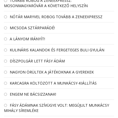
TOVÁBB ROBOG A ZENEEXPRESSZ:
MOSONMAGYARÓVÁR A KÖVETKEZŐ HELYSZÍN
NÓTÁR MARYVEL ROBOG TOVÁBB A ZENEEXPRESSZ
MICSODA SZTÁRPARÁDÉ!
A LÁNYOM IRÁNYÍT!
KULINÁRIS KALANDOK ÉS FERGETEGES BULI GYULÁN
DÍSZPOLGÁR LETT FÁSY ÁDÁM
NAGYON ÖRÜLTEK A JÁTÉKOKNAK A GYEREKEK
KARCAGRA KÖLTÖZÖTT A MUNKÁCSY-KIÁLLÍTÁS
ENGEM NE BÁCSIZZANAK!
FÁSY ÁDÁMNAK SZÍVÜGYE VOLT: MEGÚJULT MUNKÁCSY
MIHÁLY SÍREMLÉKE