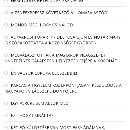
NEM TUDOK BETELNI, EZ ZSENIÁLIS!
A ZENEEXPRESSZ KÖVETKEZŐ ÁLLOMÁSA ASZÓD!
MONDD MEG, HOGY CSINÁLOD!
ADYVÁROSI TÓPARTY - DELHUSA GJON ÉS NÓTÁR MARY
IS SZÓRAKOZTATTA A KÖZÖNSÉGET GYŐRBEN
MEGVÁLASZTOTTÁK A MAGYAROK VILÁGSZÉPÉT,
ÜNNEPÉLYES GÁLAESTEN HELYEZTÉK FEJÉRE A KORONÁT
ÉN VAGYOK EURÓPA LEGSZEBBJE!
KARCAG A FIGYELEM KÖZÉPPONTJÁBAN: KÉSZÜLŐDÉS A
MAGYAROK VILÁGSZÉPE DÖNTŐJÉRE
EGY PERCRE SEM ÁLLOK MEG!
EZT HOGY CSINÁLTA?
KÉT FŐ KÜLDETÉSE VAN MOST FÁSY ÁDÁMNAK,