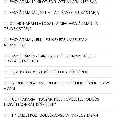
FÁSY ÁDÁM 10 KILÓT FOGYOTT A KARANTÉNBAN
FÁSY ÁDÁMNÁL JÁRT A TV2 TÉNYEK PLUSZ STÁBJA
OTTHONÁBAN LÁTOGATTA MEG FÁSY ÁDÁMOT A
TÉNYEK STÁBJA
FÁSY ÁDÁM: „LELKILEG NEHEZEN VISELEM A
KARANTÉNT”
FÁSY ÁDÁM ÍNYCSIKLANDOZÓ CUKKINIS HÚSOS
TORTÁT KÉSZÍTETT
DISZNÓTOROSSAL KÉSZÜLTEK A BÖLLÉREK
GYEREKKORI ÁLOM: EREDETILEG PÉKNEK KÉSZÜLT FÁSY
ÁDÁM
TUDNI AKARJA, HOGYAN KELL TÖKÉLETES, OMLÓS
HÚSVÉTI SONKÁT KÉSZÍTENI?
III. NEMZETKÖZI BÖLLÉRVERSENY NYÍREGYHÁZÁN