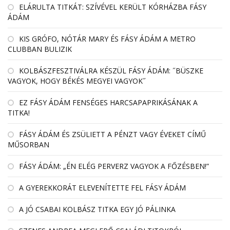
EL­ÁRULTA TIT­KÁT: SZÍ­VÉ­VEL KE­RÜLT KÓR­HÁZBA FÁSY
ÁDÁM
KIS GRÓFO, NÓTÁR MARY ÉS FÁSY ÁDÁM A METRO
CLUBBAN BULIZIK
KOLBÁSZFESZTIVÁLRA KÉSZÜL FÁSY ÁDÁM: ˝BÜSZKE
VAGYOK, HOGY BÉKÉS MEGYEI VAGYOK˝
EZ FÁSY ÁDÁM FENSÉGES HARCSAPAPRIKÁSÁNAK A
TITKA!
FÁSY ÁDÁM ÉS ZSÜLIETT A PÉNZT VAGY ÉVEKET CÍMŰ
MŰSORBAN
FÁSY ÁDÁM: „ÉN ELÉG PERVERZ VAGYOK A FŐZÉSBEN!”
A GYEREKKORÁT ELEVENÍTETTE FEL FÁSY ÁDÁM
A JÓ CSABAI KOLBÁSZ TITKA EGY JÓ PÁLINKA