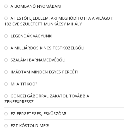
A BOMBANŐ NYOMÁBAN!
A FESTŐFEJEDELEM, AKI MEGHÓDÍTOTTA A VILÁGOT:
182 ÉVE SZÜLETETT MUNKÁCSY MIHÁLY
LEGENDÁK VAGYUNK!
A MILLIÁRDOS KINCS TESTKÖZELBŐL!
SZALÁMI BARNAMEDVÉBŐL!
IMÁDTAM MINDEN EGYES PERCÉT!
MI A TITKOD?
GÖNCZI GÁBORRAL ZAKATOL TOVÁBB A
ZENEEXPRESSZ!
EZ FERGETEGES, ESKÜSZÖM!
EZT KÓSTOLD MEG!