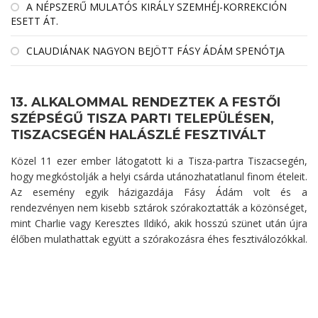
A NÉPSZERŰ MULATÓS KIRÁLY SZEMHÉJ-KORREKCIÓN
ESETT ÁT.
CLAUDIÁNAK NAGYON BEJÖTT FÁSY ÁDÁM SPENÓTJA
13. ALKALOMMAL RENDEZTEK A FESTŐI
SZÉPSÉGŰ TISZA PARTI TELEPÜLÉSEN,
TISZACSEGÉN HALÁSZLÉ FESZTIVÁLT
Közel 11 ezer ember látogatott ki a Tisza-partra Tiszacsegén,
hogy megkóstolják a helyi csárda utánozhatatlanul finom ételeit.
Az esemény egyik házigazdája Fásy Ádám volt és a
rendezvényen nem kisebb sztárok szórakoztatták a közönséget,
mint Charlie vagy Keresztes Ildikó, akik hosszú szünet után újra
élőben mulathattak együtt a szórakozásra éhes fesztiválozókkal.