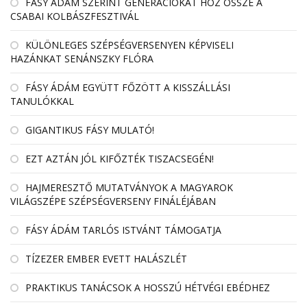
FÁSY ÁDÁM SZERINT GENERÁCIÓKAT HOZ ÖSSZE A
CSABAI KOLBÁSZFESZTIVÁL
KÜLÖNLEGES SZÉPSÉGVERSENYEN KÉPVISELI
HAZÁNKAT SENÁNSZKY FLÓRA
FÁSY ÁDÁM EGYÜTT FŐZÖTT A KISSZÁLLÁSI
TANULÓKKAL
GIGANTIKUS FÁSY MULATÓ!
EZT AZTÁN JÓL KIFŐZTÉK TISZACSEGÉN!
HAJMERESZTŐ MUTATVÁNYOK A MAGYAROK
VILÁGSZÉPE SZÉPSÉGVERSENY FINÁLÉJÁBAN
FÁSY ÁDÁM TARLÓS ISTVÁNT TÁMOGATJA
TÍZEZER EMBER EVETT HALÁSZLÉT
PRAKTIKUS TANÁCSOK A HOSSZÚ HÉTVÉGI EBÉDHEZ