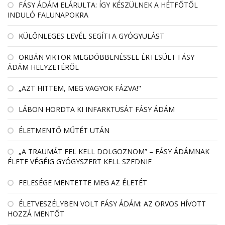
FÁSY ÁDÁM ELÁRULTA: ÍGY KÉSZÜLNEK A HÉTFŐTŐL
INDULÓ FALUNAPOKRA
KÜLÖNLEGES LEVÉL SEGÍTI A GYÓGYULÁST
ORBÁN VIKTOR MEGDÖBBENÉSSEL ÉRTESÜLT FÁSY
ÁDÁM HELYZETÉRŐL
„AZT HITTEM, MEG VAGYOK FÁZVA!"
LÁBON HORDTA KI INFARKTUSÁT FÁSY ÁDÁM
ÉLETMENTŐ MŰTÉT UTÁN
„A TRAUMÁT FEL KELL DOLGOZNOM” – FÁSY ÁDÁMNAK
ÉLETE VÉGÉIG GYÓGYSZERT KELL SZEDNIE
FELESÉGE MENTETTE MEG AZ ÉLETÉT
ÉLETVESZÉLYBEN VOLT FÁSY ÁDÁM: AZ ORVOS HÍVOTT
HOZZÁ MENTŐT