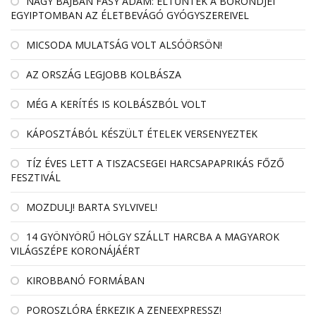
NAGY BAJBAN FÁSY ÁDÁM: ELTŰNTEK A BŐRÖNDJEI
EGYIPTOMBAN AZ ÉLETBEVÁGÓ GYÓGYSZEREIVEL
MICSODA MULATSÁG VOLT ALSÓÖRSÖN!
AZ ORSZÁG LEGJOBB KOLBÁSZA
MÉG A KERÍTÉS IS KOLBÁSZBÓL VOLT
KÁPOSZTÁBÓL KÉSZÜLT ÉTELEK VERSENYEZTEK
TÍZ ÉVES LETT A TISZACSEGEI HARCSAPAPRIKÁS FŐZŐ
FESZTIVÁL
MOZDULJ! BARTA SYLVIVEL!
14 GYÖNYÖRŰ HÖLGY SZÁLLT HARCBA A MAGYAROK
VILÁGSZÉPE KORONÁJÁÉRT
KIROBBANÓ FORMÁBAN
POROSZLÓRA ÉRKEZIK A ZENEEXPRESSZ!