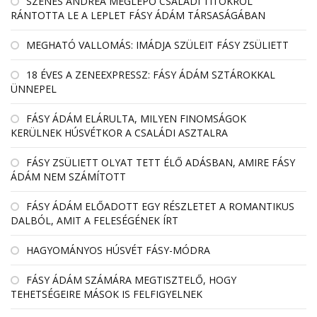
SZENES ANDREA MEGLEPŐ CSALÁDI TITOKRÓL
RÁNTOTTA LE A LEPLET FÁSY ÁDÁM TÁRSASÁGÁBAN
MEGHATÓ VALLOMÁS: IMÁDJA SZÜLEIT FÁSY ZSÜLIETT
18 ÉVES A ZENEEXPRESSZ: FÁSY ÁDÁM SZTÁROKKAL
ÜNNEPEL
FÁSY ÁDÁM ELÁRULTA, MILYEN FINOMSÁGOK
KERÜLNEK HÚSVÉTKOR A CSALÁDI ASZTALRA
FÁSY ZSÜLIETT OLYAT TETT ÉLŐ ADÁSBAN, AMIRE FÁSY
ÁDÁM NEM SZÁMÍTOTT
FÁSY ÁDÁM ELŐADOTT EGY RÉSZLETET A ROMANTIKUS
DALBÓL, AMIT A FELESÉGÉNEK ÍRT
HAGYOMÁNYOS HÚSVÉT FÁSY-MÓDRA
FÁSY ÁDÁM SZÁMÁRA MEGTISZTELŐ, HOGY
TEHETSÉGEIRE MÁSOK IS FELFIGYELNEK