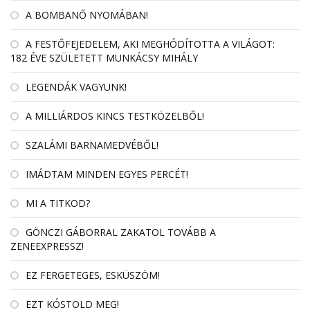
A BOMBANŐ NYOMÁBAN!
A FESTŐFEJEDELEM, AKI MEGHÓDÍTOTTA A VILÁGOT:
182 ÉVE SZÜLETETT MUNKÁCSY MIHÁLY
LEGENDÁK VAGYUNK!
A MILLIÁRDOS KINCS TESTKÖZELBŐL!
SZALÁMI BARNAMEDVÉBŐL!
IMÁDTAM MINDEN EGYES PERCÉT!
MI A TITKOD?
GÖNCZI GÁBORRAL ZAKATOL TOVÁBB A
ZENEEXPRESSZ!
EZ FERGETEGES, ESKÜSZÖM!
EZT KÓSTOLD MEG!