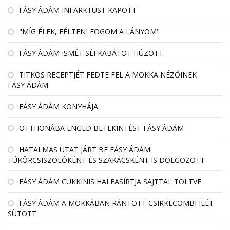
FÁSY ÁDÁM INFARKTUST KAPOTT
"MÍG ÉLEK, FÉLTENI FOGOM A LÁNYOM"
FÁSY ÁDÁM ISMÉT SÉFKABÁTOT HÚZOTT
TITKOS RECEPTJÉT FEDTE FEL A MOKKA NÉZŐINEK
FÁSY ÁDÁM
FÁSY ÁDÁM KONYHÁJA
OTTHONÁBA ENGED BETEKINTÉST FÁSY ÁDÁM
HATALMAS UTAT JÁRT BE FÁSY ÁDÁM:
TÜKÖRCSISZOLÓKÉNT ÉS SZAKÁCSKÉNT IS DOLGOZOTT
FÁSY ÁDÁM CUKKINIS HALFASÍRTJA SAJTTAL TÖLTVE
FÁSY ÁDÁM A MOKKÁBAN RÁNTOTT CSIRKECOMBFILÉT
SÜTÖTT