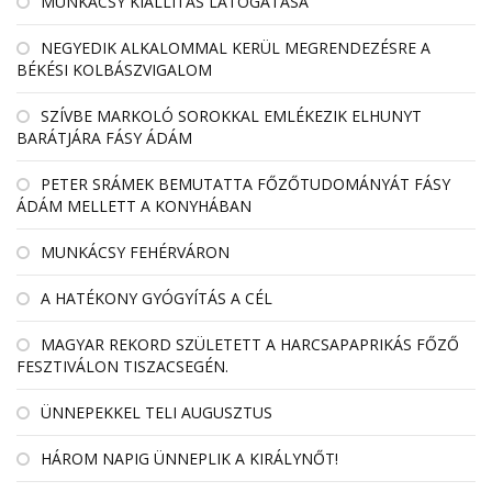
MUNKÁCSY KIÁLLÍTÁS LÁTOGATÁSA
NEGYEDIK ALKALOMMAL KERÜL MEGRENDEZÉSRE A
BÉKÉSI KOLBÁSZVIGALOM
SZÍVBE MARKOLÓ SOROKKAL EMLÉKEZIK ELHUNYT
BARÁTJÁRA FÁSY ÁDÁM
PETER SRÁMEK BEMUTATTA FŐZŐTUDOMÁNYÁT FÁSY
ÁDÁM MELLETT A KONYHÁBAN
MUNKÁCSY FEHÉRVÁRON
A HATÉKONY GYÓGYÍTÁS A CÉL
MAGYAR REKORD SZÜLETETT A HARCSAPAPRIKÁS FŐZŐ
FESZTIVÁLON TISZACSEGÉN.
ÜNNEPEKKEL TELI AUGUSZTUS
HÁROM NAPIG ÜNNEPLIK A KIRÁLYNŐT!