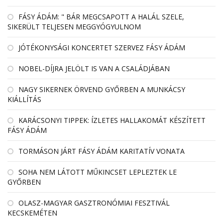
FÁSY ÁDÁM: " BÁR MEGCSAPOTT A HALÁL SZELE,
SIKERÜLT TELJESEN MEGGYÓGYULNOM
JÓTÉKONYSÁGI KONCERTET SZERVEZ FÁSY ÁDÁM
NOBEL-DÍJRA JELÖLT IS VAN A CSALÁDJÁBAN
NAGY SIKERNEK ÖRVEND GYŐRBEN A MUNKÁCSY
KIÁLLÍTÁS
KARÁCSONYI TIPPEK: ÍZLETES HALLAKOMÁT KÉSZÍTETT
FÁSY ÁDÁM
TORMÁSON JÁRT FÁSY ÁDÁM KARITATÍV VONATA
SOHA NEM LÁTOTT MŰKINCSET LEPLEZTEK LE
GYŐRBEN
OLASZ-MAGYAR GASZTRONÓMIAI FESZTIVÁL
KECSKEMÉTEN