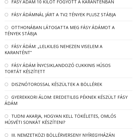
FÁSY ÁDÁM 10 KILÓT FOGYOTT A KARANTÉNBAN
FÁSY ÁDÁMNÁL JÁRT A TV2 TÉNYEK PLUSZ STÁBJA
OTTHONÁBAN LÁTOGATTA MEG FÁSY ÁDÁMOT A
TÉNYEK STÁBJA
FÁSY ÁDÁM: „LELKILEG NEHEZEN VISELEM A
KARANTÉNT”
FÁSY ÁDÁM ÍNYCSIKLANDOZÓ CUKKINIS HÚSOS
TORTÁT KÉSZÍTETT
DISZNÓTOROSSAL KÉSZÜLTEK A BÖLLÉREK
GYEREKKORI ÁLOM: EREDETILEG PÉKNEK KÉSZÜLT FÁSY
ÁDÁM
TUDNI AKARJA, HOGYAN KELL TÖKÉLETES, OMLÓS
HÚSVÉTI SONKÁT KÉSZÍTENI?
III. NEMZETKÖZI BÖLLÉRVERSENY NYÍREGYHÁZÁN