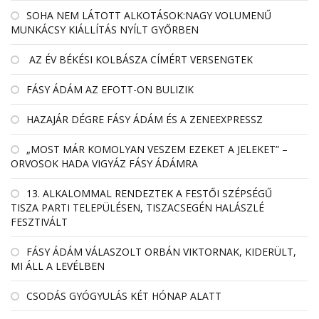
SOHA NEM LÁTOTT ALKOTÁSOK:NAGY VOLUMENŰ
MUNKÁCSY KIÁLLÍTÁS NYÍLT GYŐRBEN
AZ ÉV BÉKÉSI KOLBÁSZA CÍMÉRT VERSENGTEK
FÁSY ÁDÁM AZ EFOTT-ON BULIZIK
HAZAJÁR DÉGRE FÁSY ÁDÁM ÉS A ZENEEXPRESSZ
„MOST MÁR KOMOLYAN VESZEM EZEKET A JELEKET” –
ORVOSOK HADA VIGYÁZ FÁSY ÁDÁMRA
13. ALKALOMMAL RENDEZTEK A FESTŐI SZÉPSÉGŰ
TISZA PARTI TELEPÜLÉSEN, TISZACSEGÉN HALÁSZLÉ
FESZTIVÁLT
FÁSY ÁDÁM VÁLASZOLT ORBÁN VIKTORNAK, KIDERÜLT,
MI ÁLL A LEVÉLBEN
CSODÁS GYÓGYULÁS KÉT HÓNAP ALATT