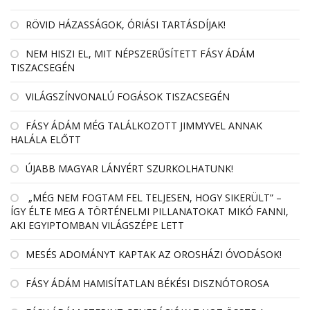
RÖVID HÁZASSÁGOK, ÓRIÁSI TARTÁSDÍJAK!
NEM HISZI EL, MIT NÉPSZERŰSÍTETT FÁSY ÁDÁM
TISZACSEGÉN
VILÁGSZÍNVONALÚ FOGÁSOK TISZACSEGÉN
FÁSY ÁDÁM MÉG TALÁLKOZOTT JIMMYVEL ANNAK
HALÁLA ELŐTT
ÚJABB MAGYAR LÁNYÉRT SZURKOLHATUNK!
„MÉG NEM FOGTAM FEL TELJESEN, HOGY SIKERÜLT” –
ÍGY ÉLTE MEG A TÖRTÉNELMI PILLANATOKAT MIKÓ FANNI,
AKI EGYIPTOMBAN VILÁGSZÉPE LETT
MESÉS ADOMÁNYT KAPTAK AZ OROSHÁZI ÓVODÁSOK!
FÁSY ÁDÁM HAMISÍTATLAN BÉKÉSI DISZNÓTOROSA