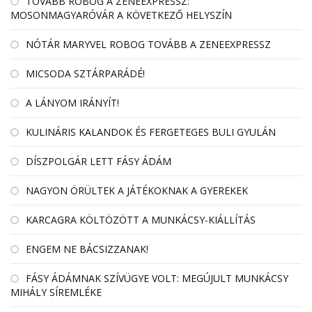
TOVÁBB ROBOG A ZENEEXPRESSZ:
MOSONMAGYARÓVÁR A KÖVETKEZŐ HELYSZÍN
NÓTÁR MARYVEL ROBOG TOVÁBB A ZENEEXPRESSZ
MICSODA SZTÁRPARÁDÉ!
A LÁNYOM IRÁNYÍT!
KULINÁRIS KALANDOK ÉS FERGETEGES BULI GYULÁN
DÍSZPOLGÁR LETT FÁSY ÁDÁM
NAGYON ÖRÜLTEK A JÁTÉKOKNAK A GYEREKEK
KARCAGRA KÖLTÖZÖTT A MUNKÁCSY-KIÁLLÍTÁS
ENGEM NE BÁCSIZZANAK!
FÁSY ÁDÁMNAK SZÍVÜGYE VOLT: MEGÚJULT MUNKÁCSY
MIHÁLY SÍREMLÉKE