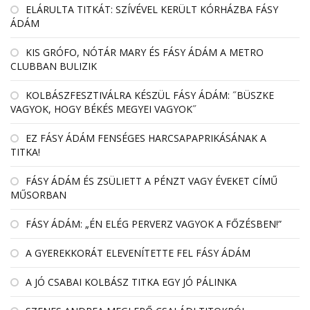
EL­ÁRULTA TIT­KÁT: SZÍ­VÉ­VEL KE­RÜLT KÓR­HÁZBA FÁSY
ÁDÁM
KIS GRÓFO, NÓTÁR MARY ÉS FÁSY ÁDÁM A METRO
CLUBBAN BULIZIK
KOLBÁSZFESZTIVÁLRA KÉSZÜL FÁSY ÁDÁM: ˝BÜSZKE
VAGYOK, HOGY BÉKÉS MEGYEI VAGYOK˝
EZ FÁSY ÁDÁM FENSÉGES HARCSAPAPRIKÁSÁNAK A
TITKA!
FÁSY ÁDÁM ÉS ZSÜLIETT A PÉNZT VAGY ÉVEKET CÍMŰ
MŰSORBAN
FÁSY ÁDÁM: „ÉN ELÉG PERVERZ VAGYOK A FŐZÉSBEN!”
A GYEREKKORÁT ELEVENÍTETTE FEL FÁSY ÁDÁM
A JÓ CSABAI KOLBÁSZ TITKA EGY JÓ PÁLINKA