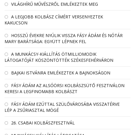
VILÁGHÍRŰ MŰVÉSZRŐL EMLÉKEZTEK MEG
A LEGJOBB KOLBÁSZ CÍMÉRT VERSENYEZTEK
KAKUCSON
HOSSZÚ ÉVEKRE NYÚLIK VISSZA FÁSY ÁDÁM ÉS NÓTÁR
MARY BARÁTSÁGA: EGYÜTT LÉPNEK FEL
A MUNKÁCSY-KIÁLLÍTÁS ÖTMILLIOMODIK
LÁTOGATÓJÁT KÖSZÖNTÖTTÉK SZÉKESFEHÉRVÁRON
BAJKAI ISTVÁNRA EMLÉKEZTEK A BAJNOKSÁGON
FÁSY ÁDÁM AZ ALSÓÖRSI KOLBÁSZSÜTŐ FESZTIVÁLON
KERESI A LEGFINOMABB KOLBÁSZT
FÁSY ÁDÁM EZÚTTAL SZÜLŐVÁROSÁBA VISSZATÉRVE
LÉP A ZSŰRIASZTAL MÖGÉ
26. CSABAI KOLBÁSZFESZTIVÁL