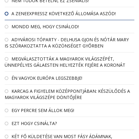
NEM TUDOK BETELNI, EZ ZSENIÁLIS!
A ZENEEXPRESSZ KÖVETKEZŐ ÁLLOMÁSA ASZÓD!
MONDD MEG, HOGY CSINÁLOD!
ADYVÁROSI TÓPARTY - DELHUSA GJON ÉS NÓTÁR MARY
IS SZÓRAKOZTATTA A KÖZÖNSÉGET GYŐRBEN
MEGVÁLASZTOTTÁK A MAGYAROK VILÁGSZÉPÉT,
ÜNNEPÉLYES GÁLAESTEN HELYEZTÉK FEJÉRE A KORONÁT
ÉN VAGYOK EURÓPA LEGSZEBBJE!
KARCAG A FIGYELEM KÖZÉPPONTJÁBAN: KÉSZÜLŐDÉS A
MAGYAROK VILÁGSZÉPE DÖNTŐJÉRE
EGY PERCRE SEM ÁLLOK MEG!
EZT HOGY CSINÁLTA?
KÉT FŐ KÜLDETÉSE VAN MOST FÁSY ÁDÁMNAK,