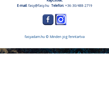
Kapcsolat:
E-mail:
fasy@fasy.hu
Telefon:
+36-30/488-2719
fasyadam.hu
© Minden jog fenntartva