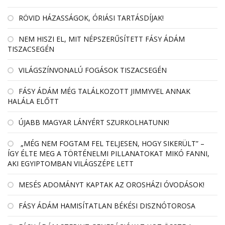
RÖVID HÁZASSÁGOK, ÓRIÁSI TARTÁSDÍJAK!
NEM HISZI EL, MIT NÉPSZERŰSÍTETT FÁSY ÁDÁM
TISZACSEGÉN
VILÁGSZÍNVONALÚ FOGÁSOK TISZACSEGÉN
FÁSY ÁDÁM MÉG TALÁLKOZOTT JIMMYVEL ANNAK
HALÁLA ELŐTT
ÚJABB MAGYAR LÁNYÉRT SZURKOLHATUNK!
„MÉG NEM FOGTAM FEL TELJESEN, HOGY SIKERÜLT” –
ÍGY ÉLTE MEG A TÖRTÉNELMI PILLANATOKAT MIKÓ FANNI,
AKI EGYIPTOMBAN VILÁGSZÉPE LETT
MESÉS ADOMÁNYT KAPTAK AZ OROSHÁZI ÓVODÁSOK!
FÁSY ÁDÁM HAMISÍTATLAN BÉKÉSI DISZNÓTOROSA