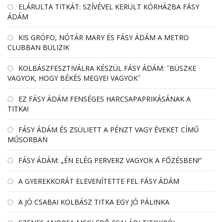
EL­ÁRULTA TIT­KÁT: SZÍ­VÉ­VEL KE­RÜLT KÓR­HÁZBA FÁSY
ÁDÁM
KIS GRÓFO, NÓTÁR MARY ÉS FÁSY ÁDÁM A METRO
CLUBBAN BULIZIK
KOLBÁSZFESZTIVÁLRA KÉSZÜL FÁSY ÁDÁM: ˝BÜSZKE
VAGYOK, HOGY BÉKÉS MEGYEI VAGYOK˝
EZ FÁSY ÁDÁM FENSÉGES HARCSAPAPRIKÁSÁNAK A
TITKA!
FÁSY ÁDÁM ÉS ZSÜLIETT A PÉNZT VAGY ÉVEKET CÍMŰ
MŰSORBAN
FÁSY ÁDÁM: „ÉN ELÉG PERVERZ VAGYOK A FŐZÉSBEN!”
A GYEREKKORÁT ELEVENÍTETTE FEL FÁSY ÁDÁM
A JÓ CSABAI KOLBÁSZ TITKA EGY JÓ PÁLINKA