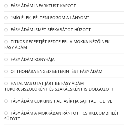
FÁSY ÁDÁM INFARKTUST KAPOTT
"MÍG ÉLEK, FÉLTENI FOGOM A LÁNYOM"
FÁSY ÁDÁM ISMÉT SÉFKABÁTOT HÚZOTT
TITKOS RECEPTJÉT FEDTE FEL A MOKKA NÉZŐINEK
FÁSY ÁDÁM
FÁSY ÁDÁM KONYHÁJA
OTTHONÁBA ENGED BETEKINTÉST FÁSY ÁDÁM
HATALMAS UTAT JÁRT BE FÁSY ÁDÁM:
TÜKÖRCSISZOLÓKÉNT ÉS SZAKÁCSKÉNT IS DOLGOZOTT
FÁSY ÁDÁM CUKKINIS HALFASÍRTJA SAJTTAL TÖLTVE
FÁSY ÁDÁM A MOKKÁBAN RÁNTOTT CSIRKECOMBFILÉT
SÜTÖTT