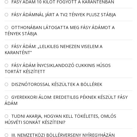
FÁSY ÁDÁM 10 KILÓT FOGYOTT A KARANTÉNBAN
FÁSY ÁDÁMNÁL JÁRT A TV2 TÉNYEK PLUSZ STÁBJA
OTTHONÁBAN LÁTOGATTA MEG FÁSY ÁDÁMOT A
TÉNYEK STÁBJA
FÁSY ÁDÁM: „LELKILEG NEHEZEN VISELEM A
KARANTÉNT”
FÁSY ÁDÁM ÍNYCSIKLANDOZÓ CUKKINIS HÚSOS
TORTÁT KÉSZÍTETT
DISZNÓTOROSSAL KÉSZÜLTEK A BÖLLÉREK
GYEREKKORI ÁLOM: EREDETILEG PÉKNEK KÉSZÜLT FÁSY
ÁDÁM
TUDNI AKARJA, HOGYAN KELL TÖKÉLETES, OMLÓS
HÚSVÉTI SONKÁT KÉSZÍTENI?
III. NEMZETKÖZI BÖLLÉRVERSENY NYÍREGYHÁZÁN