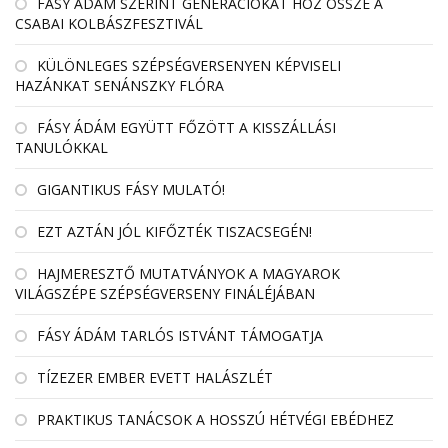
FÁSY ÁDÁM SZERINT GENERÁCIÓKAT HOZ ÖSSZE A
CSABAI KOLBÁSZFESZTIVÁL
KÜLÖNLEGES SZÉPSÉGVERSENYEN KÉPVISELI
HAZÁNKAT SENÁNSZKY FLÓRA
FÁSY ÁDÁM EGYÜTT FŐZÖTT A KISSZÁLLÁSI
TANULÓKKAL
GIGANTIKUS FÁSY MULATÓ!
EZT AZTÁN JÓL KIFŐZTÉK TISZACSEGÉN!
HAJMERESZTŐ MUTATVÁNYOK A MAGYAROK
VILÁGSZÉPE SZÉPSÉGVERSENY FINÁLÉJÁBAN
FÁSY ÁDÁM TARLÓS ISTVÁNT TÁMOGATJA
TÍZEZER EMBER EVETT HALÁSZLÉT
PRAKTIKUS TANÁCSOK A HOSSZÚ HÉTVÉGI EBÉDHEZ