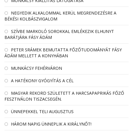
MUNKÁCSY KIÁLLÍTÁS LÁTOGATÁSA
NEGYEDIK ALKALOMMAL KERÜL MEGRENDEZÉSRE A
BÉKÉSI KOLBÁSZVIGALOM
SZÍVBE MARKOLÓ SOROKKAL EMLÉKEZIK ELHUNYT
BARÁTJÁRA FÁSY ÁDÁM
PETER SRÁMEK BEMUTATTA FŐZŐTUDOMÁNYÁT FÁSY
ÁDÁM MELLETT A KONYHÁBAN
MUNKÁCSY FEHÉRVÁRON
A HATÉKONY GYÓGYÍTÁS A CÉL
MAGYAR REKORD SZÜLETETT A HARCSAPAPRIKÁS FŐZŐ
FESZTIVÁLON TISZACSEGÉN.
ÜNNEPEKKEL TELI AUGUSZTUS
HÁROM NAPIG ÜNNEPLIK A KIRÁLYNŐT!