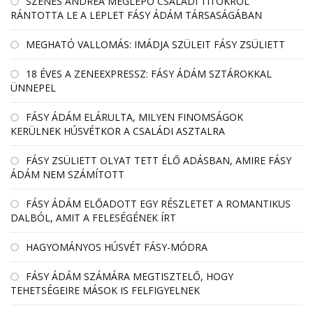
SZENES ANDREA MEGLEPŐ CSALÁDI TITOKRÓL
RÁNTOTTA LE A LEPLET FÁSY ÁDÁM TÁRSASÁGÁBAN
MEGHATÓ VALLOMÁS: IMÁDJA SZÜLEIT FÁSY ZSÜLIETT
18 ÉVES A ZENEEXPRESSZ: FÁSY ÁDÁM SZTÁROKKAL
ÜNNEPEL
FÁSY ÁDÁM ELÁRULTA, MILYEN FINOMSÁGOK
KERÜLNEK HÚSVÉTKOR A CSALÁDI ASZTALRA
FÁSY ZSÜLIETT OLYAT TETT ÉLŐ ADÁSBAN, AMIRE FÁSY
ÁDÁM NEM SZÁMÍTOTT
FÁSY ÁDÁM ELŐADOTT EGY RÉSZLETET A ROMANTIKUS
DALBÓL, AMIT A FELESÉGÉNEK ÍRT
HAGYOMÁNYOS HÚSVÉT FÁSY-MÓDRA
FÁSY ÁDÁM SZÁMÁRA MEGTISZTELŐ, HOGY
TEHETSÉGEIRE MÁSOK IS FELFIGYELNEK