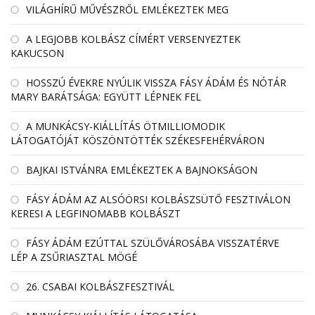
VILÁGHÍRŰ MŰVÉSZRŐL EMLÉKEZTEK MEG
A LEGJOBB KOLBÁSZ CÍMÉRT VERSENYEZTEK
KAKUCSON
HOSSZÚ ÉVEKRE NYÚLIK VISSZA FÁSY ÁDÁM ÉS NÓTÁR
MARY BARÁTSÁGA: EGYÜTT LÉPNEK FEL
A MUNKÁCSY-KIÁLLÍTÁS ÖTMILLIOMODIK
LÁTOGATÓJÁT KÖSZÖNTÖTTÉK SZÉKESFEHÉRVÁRON
BAJKAI ISTVÁNRA EMLÉKEZTEK A BAJNOKSÁGON
FÁSY ÁDÁM AZ ALSÓÖRSI KOLBÁSZSÜTŐ FESZTIVÁLON
KERESI A LEGFINOMABB KOLBÁSZT
FÁSY ÁDÁM EZÚTTAL SZÜLŐVÁROSÁBA VISSZATÉRVE
LÉP A ZSŰRIASZTAL MÖGÉ
26. CSABAI KOLBÁSZFESZTIVÁL