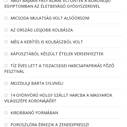
NAGY BAJBAN FÁSY ÁDÁM: ELTŰNTEK A BŐRÖNDJEI
EGYIPTOMBAN AZ ÉLETBEVÁGÓ GYÓGYSZEREIVEL
MICSODA MULATSÁG VOLT ALSÓÖRSÖN!
AZ ORSZÁG LEGJOBB KOLBÁSZA
MÉG A KERÍTÉS IS KOLBÁSZBÓL VOLT
KÁPOSZTÁBÓL KÉSZÜLT ÉTELEK VERSENYEZTEK
TÍZ ÉVES LETT A TISZACSEGEI HARCSAPAPRIKÁS FŐZŐ
FESZTIVÁL
MOZDULJ! BARTA SYLVIVEL!
14 GYÖNYÖRŰ HÖLGY SZÁLLT HARCBA A MAGYAROK
VILÁGSZÉPE KORONÁJÁÉRT
KIROBBANÓ FORMÁBAN
POROSZLÓRA ÉRKEZIK A ZENEEXPRESSZ!