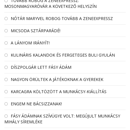
TOVÁBB ROBOG A ZENEEXPRESSZ:
MOSONMAGYARÓVÁR A KÖVETKEZŐ HELYSZÍN
NÓTÁR MARYVEL ROBOG TOVÁBB A ZENEEXPRESSZ
MICSODA SZTÁRPARÁDÉ!
A LÁNYOM IRÁNYÍT!
KULINÁRIS KALANDOK ÉS FERGETEGES BULI GYULÁN
DÍSZPOLGÁR LETT FÁSY ÁDÁM
NAGYON ÖRÜLTEK A JÁTÉKOKNAK A GYEREKEK
KARCAGRA KÖLTÖZÖTT A MUNKÁCSY-KIÁLLÍTÁS
ENGEM NE BÁCSIZZANAK!
FÁSY ÁDÁMNAK SZÍVÜGYE VOLT: MEGÚJULT MUNKÁCSY
MIHÁLY SÍREMLÉKE