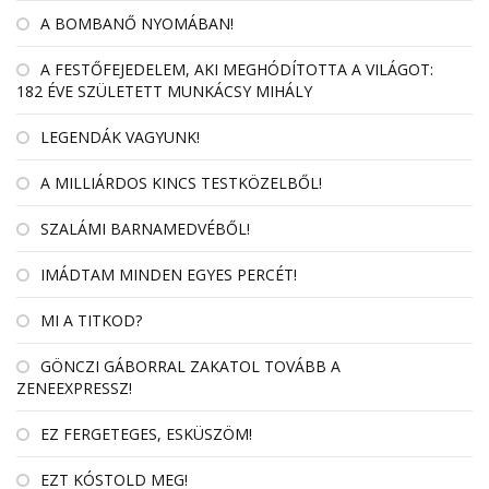
A BOMBANŐ NYOMÁBAN!
A FESTŐFEJEDELEM, AKI MEGHÓDÍTOTTA A VILÁGOT:
182 ÉVE SZÜLETETT MUNKÁCSY MIHÁLY
LEGENDÁK VAGYUNK!
A MILLIÁRDOS KINCS TESTKÖZELBŐL!
SZALÁMI BARNAMEDVÉBŐL!
IMÁDTAM MINDEN EGYES PERCÉT!
MI A TITKOD?
GÖNCZI GÁBORRAL ZAKATOL TOVÁBB A
ZENEEXPRESSZ!
EZ FERGETEGES, ESKÜSZÖM!
EZT KÓSTOLD MEG!