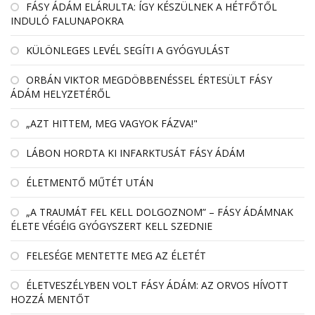
FÁSY ÁDÁM ELÁRULTA: ÍGY KÉSZÜLNEK A HÉTFŐTŐL
INDULÓ FALUNAPOKRA
KÜLÖNLEGES LEVÉL SEGÍTI A GYÓGYULÁST
ORBÁN VIKTOR MEGDÖBBENÉSSEL ÉRTESÜLT FÁSY
ÁDÁM HELYZETÉRŐL
„AZT HITTEM, MEG VAGYOK FÁZVA!"
LÁBON HORDTA KI INFARKTUSÁT FÁSY ÁDÁM
ÉLETMENTŐ MŰTÉT UTÁN
„A TRAUMÁT FEL KELL DOLGOZNOM” – FÁSY ÁDÁMNAK
ÉLETE VÉGÉIG GYÓGYSZERT KELL SZEDNIE
FELESÉGE MENTETTE MEG AZ ÉLETÉT
ÉLETVESZÉLYBEN VOLT FÁSY ÁDÁM: AZ ORVOS HÍVOTT
HOZZÁ MENTŐT