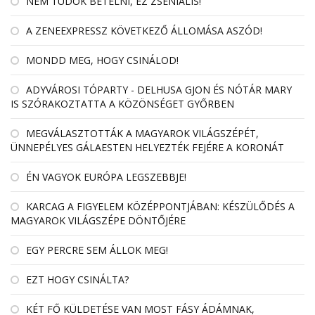
NEM TUDOK BETELNI, EZ ZSENIÁLIS!
A ZENEEXPRESSZ KÖVETKEZŐ ÁLLOMÁSA ASZÓD!
MONDD MEG, HOGY CSINÁLOD!
ADYVÁROSI TÓPARTY - DELHUSA GJON ÉS NÓTÁR MARY
IS SZÓRAKOZTATTA A KÖZÖNSÉGET GYŐRBEN
MEGVÁLASZTOTTÁK A MAGYAROK VILÁGSZÉPÉT,
ÜNNEPÉLYES GÁLAESTEN HELYEZTÉK FEJÉRE A KORONÁT
ÉN VAGYOK EURÓPA LEGSZEBBJE!
KARCAG A FIGYELEM KÖZÉPPONTJÁBAN: KÉSZÜLŐDÉS A
MAGYAROK VILÁGSZÉPE DÖNTŐJÉRE
EGY PERCRE SEM ÁLLOK MEG!
EZT HOGY CSINÁLTA?
KÉT FŐ KÜLDETÉSE VAN MOST FÁSY ÁDÁMNAK,