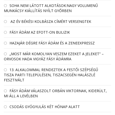
SOHA NEM LÁTOTT ALKOTÁSOK:NAGY VOLUMENŰ
MUNKÁCSY KIÁLLÍTÁS NYÍLT GYŐRBEN
AZ ÉV BÉKÉSI KOLBÁSZA CÍMÉRT VERSENGTEK
FÁSY ÁDÁM AZ EFOTT-ON BULIZIK
HAZAJÁR DÉGRE FÁSY ÁDÁM ÉS A ZENEEXPRESSZ
„MOST MÁR KOMOLYAN VESZEM EZEKET A JELEKET” –
ORVOSOK HADA VIGYÁZ FÁSY ÁDÁMRA
13. ALKALOMMAL RENDEZTEK A FESTŐI SZÉPSÉGŰ
TISZA PARTI TELEPÜLÉSEN, TISZACSEGÉN HALÁSZLÉ
FESZTIVÁLT
FÁSY ÁDÁM VÁLASZOLT ORBÁN VIKTORNAK, KIDERÜLT,
MI ÁLL A LEVÉLBEN
CSODÁS GYÓGYULÁS KÉT HÓNAP ALATT