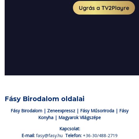
Fásy Birodalom oldalai
Fásy Birodalom
|
Zeneexpressz
|
Fásy Műsoriroda
|
Fásy
Konyha
|
Magyarok Világszépe
Kapcsolat:
E-mail:
fasy@fasy.hu
Telefon:
+36-30/488-2719