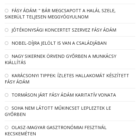
FÁSY ÁDÁM: " BÁR MEGCSAPOTT A HALÁL SZELE,
SIKERÜLT TELJESEN MEGGYÓGYULNOM
JÓTÉKONYSÁGI KONCERTET SZERVEZ FÁSY ÁDÁM
NOBEL-DÍJRA JELÖLT IS VAN A CSALÁDJÁBAN
NAGY SIKERNEK ÖRVEND GYŐRBEN A MUNKÁCSY
KIÁLLÍTÁS
KARÁCSONYI TIPPEK: ÍZLETES HALLAKOMÁT KÉSZÍTETT
FÁSY ÁDÁM
TORMÁSON JÁRT FÁSY ÁDÁM KARITATÍV VONATA
SOHA NEM LÁTOTT MŰKINCSET LEPLEZTEK LE
GYŐRBEN
OLASZ-MAGYAR GASZTRONÓMIAI FESZTIVÁL
KECSKEMÉTEN