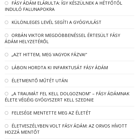
FÁSY ÁDÁM ELÁRULTA: ÍGY KÉSZÜLNEK A HÉTFŐTŐL
INDULÓ FALUNAPOKRA
KÜLÖNLEGES LEVÉL SEGÍTI A GYÓGYULÁST
ORBÁN VIKTOR MEGDÖBBENÉSSEL ÉRTESÜLT FÁSY
ÁDÁM HELYZETÉRŐL
„AZT HITTEM, MEG VAGYOK FÁZVA!"
LÁBON HORDTA KI INFARKTUSÁT FÁSY ÁDÁM
ÉLETMENTŐ MŰTÉT UTÁN
„A TRAUMÁT FEL KELL DOLGOZNOM” – FÁSY ÁDÁMNAK
ÉLETE VÉGÉIG GYÓGYSZERT KELL SZEDNIE
FELESÉGE MENTETTE MEG AZ ÉLETÉT
ÉLETVESZÉLYBEN VOLT FÁSY ÁDÁM: AZ ORVOS HÍVOTT
HOZZÁ MENTŐT