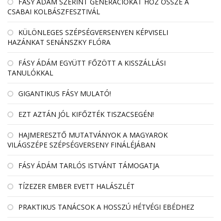
FÁSY ÁDÁM SZERINT GENERÁCIÓKAT HOZ ÖSSZE A
CSABAI KOLBÁSZFESZTIVÁL
KÜLÖNLEGES SZÉPSÉGVERSENYEN KÉPVISELI
HAZÁNKAT SENÁNSZKY FLÓRA
FÁSY ÁDÁM EGYÜTT FŐZÖTT A KISSZÁLLÁSI
TANULÓKKAL
GIGANTIKUS FÁSY MULATÓ!
EZT AZTÁN JÓL KIFŐZTÉK TISZACSEGÉN!
HAJMERESZTŐ MUTATVÁNYOK A MAGYAROK
VILÁGSZÉPE SZÉPSÉGVERSENY FINÁLÉJÁBAN
FÁSY ÁDÁM TARLÓS ISTVÁNT TÁMOGATJA
TÍZEZER EMBER EVETT HALÁSZLÉT
PRAKTIKUS TANÁCSOK A HOSSZÚ HÉTVÉGI EBÉDHEZ