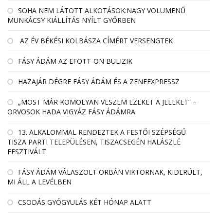
SOHA NEM LÁTOTT ALKOTÁSOK:NAGY VOLUMENŰ
MUNKÁCSY KIÁLLÍTÁS NYÍLT GYŐRBEN
AZ ÉV BÉKÉSI KOLBÁSZA CÍMÉRT VERSENGTEK
FÁSY ÁDÁM AZ EFOTT-ON BULIZIK
HAZAJÁR DÉGRE FÁSY ÁDÁM ÉS A ZENEEXPRESSZ
„MOST MÁR KOMOLYAN VESZEM EZEKET A JELEKET” –
ORVOSOK HADA VIGYÁZ FÁSY ÁDÁMRA
13. ALKALOMMAL RENDEZTEK A FESTŐI SZÉPSÉGŰ
TISZA PARTI TELEPÜLÉSEN, TISZACSEGÉN HALÁSZLÉ
FESZTIVÁLT
FÁSY ÁDÁM VÁLASZOLT ORBÁN VIKTORNAK, KIDERÜLT,
MI ÁLL A LEVÉLBEN
CSODÁS GYÓGYULÁS KÉT HÓNAP ALATT