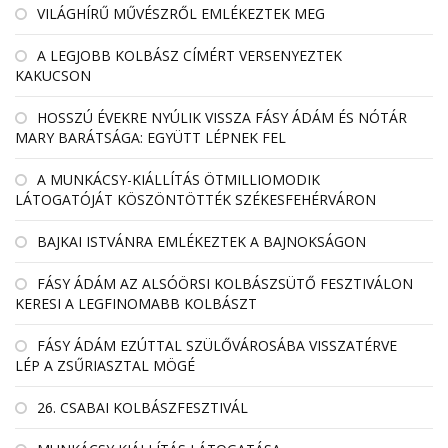
VILÁGHÍRŰ MŰVÉSZRŐL EMLÉKEZTEK MEG
A LEGJOBB KOLBÁSZ CÍMÉRT VERSENYEZTEK
KAKUCSON
HOSSZÚ ÉVEKRE NYÚLIK VISSZA FÁSY ÁDÁM ÉS NÓTÁR
MARY BARÁTSÁGA: EGYÜTT LÉPNEK FEL
A MUNKÁCSY-KIÁLLÍTÁS ÖTMILLIOMODIK
LÁTOGATÓJÁT KÖSZÖNTÖTTÉK SZÉKESFEHÉRVÁRON
BAJKAI ISTVÁNRA EMLÉKEZTEK A BAJNOKSÁGON
FÁSY ÁDÁM AZ ALSÓÖRSI KOLBÁSZSÜTŐ FESZTIVÁLON
KERESI A LEGFINOMABB KOLBÁSZT
FÁSY ÁDÁM EZÚTTAL SZÜLŐVÁROSÁBA VISSZATÉRVE
LÉP A ZSŰRIASZTAL MÖGÉ
26. CSABAI KOLBÁSZFESZTIVÁL