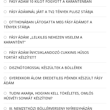
FÁSY ÁDÁM 10 KILÓT FOGYOTT A KARANTÉNBAN
FÁSY ÁDÁMNÁL JÁRT A TV2 TÉNYEK PLUSZ STÁBJA
OTTHONÁBAN LÁTOGATTA MEG FÁSY ÁDÁMOT A
TÉNYEK STÁBJA
FÁSY ÁDÁM: „LELKILEG NEHEZEN VISELEM A
KARANTÉNT”
FÁSY ÁDÁM ÍNYCSIKLANDOZÓ CUKKINIS HÚSOS
TORTÁT KÉSZÍTETT
DISZNÓTOROSSAL KÉSZÜLTEK A BÖLLÉREK
GYEREKKORI ÁLOM: EREDETILEG PÉKNEK KÉSZÜLT FÁSY
ÁDÁM
TUDNI AKARJA, HOGYAN KELL TÖKÉLETES, OMLÓS
HÚSVÉTI SONKÁT KÉSZÍTENI?
III. NEMZETKÖZI BÖLLÉRVERSENY NYÍREGYHÁZÁN