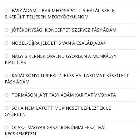
FÁSY ÁDÁM: " BÁR MEGCSAPOTT A HALÁL SZELE,
SIKERÜLT TELJESEN MEGGYÓGYULNOM
JÓTÉKONYSÁGI KONCERTET SZERVEZ FÁSY ÁDÁM
NOBEL-DÍJRA JELÖLT IS VAN A CSALÁDJÁBAN
NAGY SIKERNEK ÖRVEND GYŐRBEN A MUNKÁCSY
KIÁLLÍTÁS
KARÁCSONYI TIPPEK: ÍZLETES HALLAKOMÁT KÉSZÍTETT
FÁSY ÁDÁM
TORMÁSON JÁRT FÁSY ÁDÁM KARITATÍV VONATA
SOHA NEM LÁTOTT MŰKINCSET LEPLEZTEK LE
GYŐRBEN
OLASZ-MAGYAR GASZTRONÓMIAI FESZTIVÁL
KECSKEMÉTEN