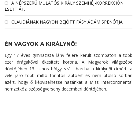
A NÉPSZERŰ MULATÓS KIRÁLY SZEMHÉJ-KORREKCIÓN
ESETT ÁT.
CLAUDIÁNAK NAGYON BEJÖTT FÁSY ÁDÁM SPENÓTJA
ÉN VAGYOK A KIRÁLYNŐ!
Egy 17 éves gimnazista lány fejére került szombaton a több
ezer drágakővel ékesített korona. A Magyarok Világszépe
döntőjében 13 csinos hölgy szállt harcba a királynői címért, a
vele járó több millió forintos autóért és nem utolsó sorban
azért, hogy ő képviselhesse hazánkat a Miss Intercontinental
nemzetközi szépségverseny decemberi döntőjében.