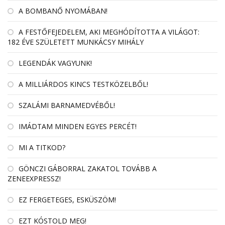
A BOMBANŐ NYOMÁBAN!
A FESTŐFEJEDELEM, AKI MEGHÓDÍTOTTA A VILÁGOT:
182 ÉVE SZÜLETETT MUNKÁCSY MIHÁLY
LEGENDÁK VAGYUNK!
A MILLIÁRDOS KINCS TESTKÖZELBŐL!
SZALÁMI BARNAMEDVÉBŐL!
IMÁDTAM MINDEN EGYES PERCÉT!
MI A TITKOD?
GÖNCZI GÁBORRAL ZAKATOL TOVÁBB A
ZENEEXPRESSZ!
EZ FERGETEGES, ESKÜSZÖM!
EZT KÓSTOLD MEG!