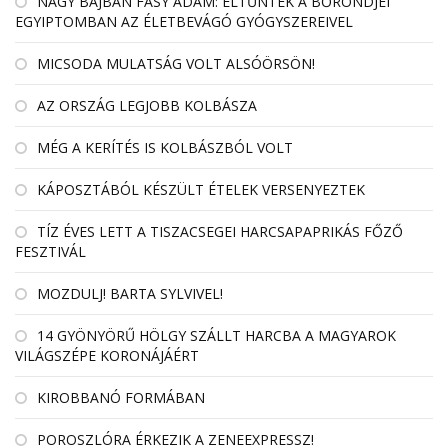
NAGY BAJBAN FÁSY ÁDÁM: ELTŰNTEK A BŐRÖNDJEI
EGYIPTOMBAN AZ ÉLETBEVÁGÓ GYÓGYSZEREIVEL
MICSODA MULATSÁG VOLT ALSÓÖRSÖN!
AZ ORSZÁG LEGJOBB KOLBÁSZA
MÉG A KERÍTÉS IS KOLBÁSZBÓL VOLT
KÁPOSZTÁBÓL KÉSZÜLT ÉTELEK VERSENYEZTEK
TÍZ ÉVES LETT A TISZACSEGEI HARCSAPAPRIKÁS FŐZŐ
FESZTIVÁL
MOZDULJ! BARTA SYLVIVEL!
14 GYÖNYÖRŰ HÖLGY SZÁLLT HARCBA A MAGYAROK
VILÁGSZÉPE KORONÁJÁÉRT
KIROBBANÓ FORMÁBAN
POROSZLÓRA ÉRKEZIK A ZENEEXPRESSZ!