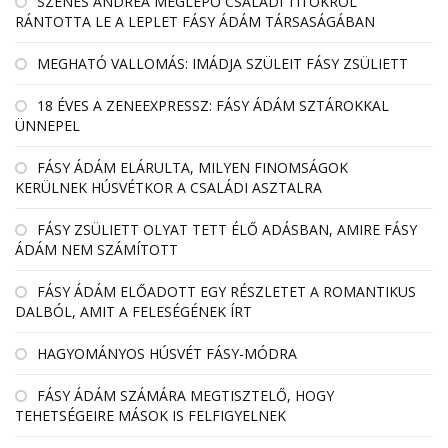
SZENES ANDREA MEGLEPŐ CSALÁDI TITOKRÓL
RÁNTOTTA LE A LEPLET FÁSY ÁDÁM TÁRSASÁGÁBAN
MEGHATÓ VALLOMÁS: IMÁDJA SZÜLEIT FÁSY ZSÜLIETT
18 ÉVES A ZENEEXPRESSZ: FÁSY ÁDÁM SZTÁROKKAL
ÜNNEPEL
FÁSY ÁDÁM ELÁRULTA, MILYEN FINOMSÁGOK
KERÜLNEK HÚSVÉTKOR A CSALÁDI ASZTALRA
FÁSY ZSÜLIETT OLYAT TETT ÉLŐ ADÁSBAN, AMIRE FÁSY
ÁDÁM NEM SZÁMÍTOTT
FÁSY ÁDÁM ELŐADOTT EGY RÉSZLETET A ROMANTIKUS
DALBÓL, AMIT A FELESÉGÉNEK ÍRT
HAGYOMÁNYOS HÚSVÉT FÁSY-MÓDRA
FÁSY ÁDÁM SZÁMÁRA MEGTISZTELŐ, HOGY
TEHETSÉGEIRE MÁSOK IS FELFIGYELNEK