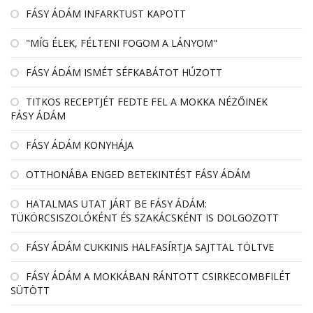
FÁSY ÁDÁM INFARKTUST KAPOTT
"MÍG ÉLEK, FÉLTENI FOGOM A LÁNYOM"
FÁSY ÁDÁM ISMÉT SÉFKABÁTOT HÚZOTT
TITKOS RECEPTJÉT FEDTE FEL A MOKKA NÉZŐINEK
FÁSY ÁDÁM
FÁSY ÁDÁM KONYHÁJA
OTTHONÁBA ENGED BETEKINTÉST FÁSY ÁDÁM
HATALMAS UTAT JÁRT BE FÁSY ÁDÁM:
TÜKÖRCSISZOLÓKÉNT ÉS SZAKÁCSKÉNT IS DOLGOZOTT
FÁSY ÁDÁM CUKKINIS HALFASÍRTJA SAJTTAL TÖLTVE
FÁSY ÁDÁM A MOKKÁBAN RÁNTOTT CSIRKECOMBFILÉT
SÜTÖTT