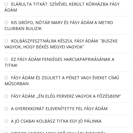
EL­ÁRULTA TIT­KÁT: SZÍ­VÉ­VEL KE­RÜLT KÓR­HÁZBA FÁSY
ÁDÁM
KIS GRÓFO, NÓTÁR MARY ÉS FÁSY ÁDÁM A METRO
CLUBBAN BULIZIK
KOLBÁSZFESZTIVÁLRA KÉSZÜL FÁSY ÁDÁM: ˝BÜSZKE
VAGYOK, HOGY BÉKÉS MEGYEI VAGYOK˝
EZ FÁSY ÁDÁM FENSÉGES HARCSAPAPRIKÁSÁNAK A
TITKA!
FÁSY ÁDÁM ÉS ZSÜLIETT A PÉNZT VAGY ÉVEKET CÍMŰ
MŰSORBAN
FÁSY ÁDÁM: „ÉN ELÉG PERVERZ VAGYOK A FŐZÉSBEN!”
A GYEREKKORÁT ELEVENÍTETTE FEL FÁSY ÁDÁM
A JÓ CSABAI KOLBÁSZ TITKA EGY JÓ PÁLINKA