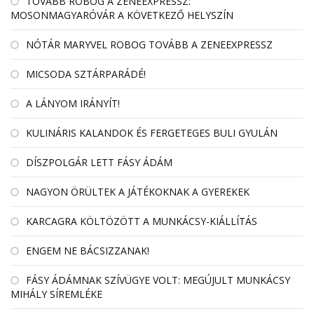
TOVÁBB ROBOG A ZENEEXPRESSZ:
MOSONMAGYARÓVÁR A KÖVETKEZŐ HELYSZÍN
NÓTÁR MARYVEL ROBOG TOVÁBB A ZENEEXPRESSZ
MICSODA SZTÁRPARÁDÉ!
A LÁNYOM IRÁNYÍT!
KULINÁRIS KALANDOK ÉS FERGETEGES BULI GYULÁN
DÍSZPOLGÁR LETT FÁSY ÁDÁM
NAGYON ÖRÜLTEK A JÁTÉKOKNAK A GYEREKEK
KARCAGRA KÖLTÖZÖTT A MUNKÁCSY-KIÁLLÍTÁS
ENGEM NE BÁCSIZZANAK!
FÁSY ÁDÁMNAK SZÍVÜGYE VOLT: MEGÚJULT MUNKÁCSY
MIHÁLY SÍREMLÉKE