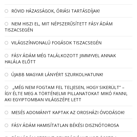
RÖVID HÁZASSÁGOK, ÓRIÁSI TARTÁSDÍJAK!
NEM HISZI EL, MIT NÉPSZERŰSÍTETT FÁSY ÁDÁM
TISZACSEGÉN
VILÁGSZÍNVONALÚ FOGÁSOK TISZACSEGÉN
FÁSY ÁDÁM MÉG TALÁLKOZOTT JIMMYVEL ANNAK
HALÁLA ELŐTT
ÚJABB MAGYAR LÁNYÉRT SZURKOLHATUNK!
„MÉG NEM FOGTAM FEL TELJESEN, HOGY SIKERÜLT” –
ÍGY ÉLTE MEG A TÖRTÉNELMI PILLANATOKAT MIKÓ FANNI,
AKI EGYIPTOMBAN VILÁGSZÉPE LETT
MESÉS ADOMÁNYT KAPTAK AZ OROSHÁZI ÓVODÁSOK!
FÁSY ÁDÁM HAMISÍTATLAN BÉKÉSI DISZNÓTOROSA