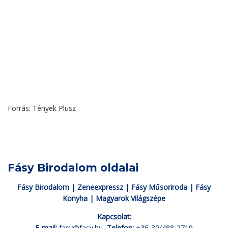
Forrás: Tények Plusz
Fásy Birodalom oldalai
Fásy Birodalom
|
Zeneexpressz
|
Fásy Műsoriroda
|
Fásy
Konyha
|
Magyarok Világszépe
Kapcsolat:
E-mail:
fasy@fasy.hu
Telefon:
+36-30/488-2719