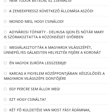
NEM TUDOK BETELNI, EZ ZSENIÁLIS!
A ZENEEXPRESSZ KÖVETKEZŐ ÁLLOMÁSA ASZÓD!
MONDD MEG, HOGY CSINÁLOD!
ADYVÁROSI TÓPARTY - DELHUSA GJON ÉS NÓTÁR MARY
IS SZÓRAKOZTATTA A KÖZÖNSÉGET GYŐRBEN
MEGVÁLASZTOTTÁK A MAGYAROK VILÁGSZÉPÉT,
ÜNNEPÉLYES GÁLAESTEN HELYEZTÉK FEJÉRE A KORONÁT
ÉN VAGYOK EURÓPA LEGSZEBBJE!
KARCAG A FIGYELEM KÖZÉPPONTJÁBAN: KÉSZÜLŐDÉS A
MAGYAROK VILÁGSZÉPE DÖNTŐJÉRE
EGY PERCRE SEM ÁLLOK MEG!
EZT HOGY CSINÁLTA?
KÉT FŐ KÜLDETÉSE VAN MOST FÁSY ÁDÁMNAK,