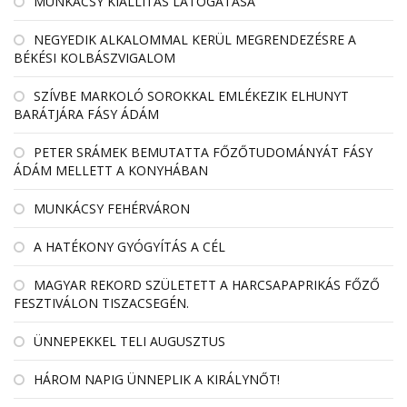
MUNKÁCSY KIÁLLÍTÁS LÁTOGATÁSA
NEGYEDIK ALKALOMMAL KERÜL MEGRENDEZÉSRE A
BÉKÉSI KOLBÁSZVIGALOM
SZÍVBE MARKOLÓ SOROKKAL EMLÉKEZIK ELHUNYT
BARÁTJÁRA FÁSY ÁDÁM
PETER SRÁMEK BEMUTATTA FŐZŐTUDOMÁNYÁT FÁSY
ÁDÁM MELLETT A KONYHÁBAN
MUNKÁCSY FEHÉRVÁRON
A HATÉKONY GYÓGYÍTÁS A CÉL
MAGYAR REKORD SZÜLETETT A HARCSAPAPRIKÁS FŐZŐ
FESZTIVÁLON TISZACSEGÉN.
ÜNNEPEKKEL TELI AUGUSZTUS
HÁROM NAPIG ÜNNEPLIK A KIRÁLYNŐT!