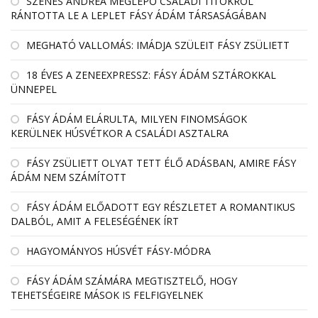
SZENES ANDREA MEGLEPŐ CSALÁDI TITOKRÓL
RÁNTOTTA LE A LEPLET FÁSY ÁDÁM TÁRSASÁGÁBAN
MEGHATÓ VALLOMÁS: IMÁDJA SZÜLEIT FÁSY ZSÜLIETT
18 ÉVES A ZENEEXPRESSZ: FÁSY ÁDÁM SZTÁROKKAL
ÜNNEPEL
FÁSY ÁDÁM ELÁRULTA, MILYEN FINOMSÁGOK
KERÜLNEK HÚSVÉTKOR A CSALÁDI ASZTALRA
FÁSY ZSÜLIETT OLYAT TETT ÉLŐ ADÁSBAN, AMIRE FÁSY
ÁDÁM NEM SZÁMÍTOTT
FÁSY ÁDÁM ELŐADOTT EGY RÉSZLETET A ROMANTIKUS
DALBÓL, AMIT A FELESÉGÉNEK ÍRT
HAGYOMÁNYOS HÚSVÉT FÁSY-MÓDRA
FÁSY ÁDÁM SZÁMÁRA MEGTISZTELŐ, HOGY
TEHETSÉGEIRE MÁSOK IS FELFIGYELNEK