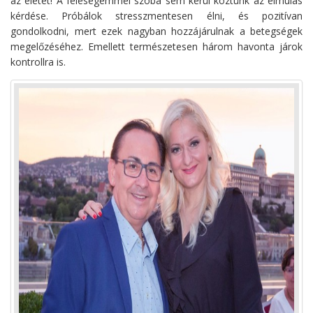
az életet! A feleségemmel szóba sem kerül köztünk az elmúlás
kérdése. Próbálok stresszmentesen élni, és pozitívan
gondolkodni, mert ezek nagyban hozzájárulnak a betegségek
megelőzéséhez. Emellett természetesen három havonta járok
kontrollra is.