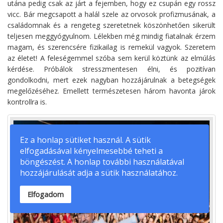
utána pedig csak az járt a fejemben, hogy ez csupán egy rossz
vicc. Bár megcsapott a halál szele az orvosok profizmusának, a
családomnak és a rengeteg szeretetnek köszönhetően sikerült
teljesen meggyógyulnom. Lélekben még mindig fiatalnak érzem
magam, és szerencsére fizikailag is remekül vagyok. Szeretem
az életet! A feleségemmel szóba sem kerül köztünk az elmúlás
kérdése. Próbálok stresszmentesen élni, és pozitívan
gondolkodni, mert ezek nagyban hozzájárulnak a betegségek
megelőzéséhez. Emellett természetesen három havonta járok
kontrollra is.
Ez a honlap sütiket használ. A sütik
elfogadásával kényelmesebbé teheti a
böngészést. A honlap további használatával
hozzájárulását adja a sütik használatához.
Elfogadom