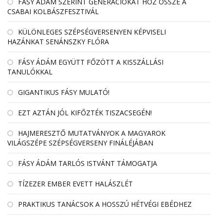
FÁSY ÁDÁM SZERINT GENERÁCIÓKAT HOZ ÖSSZE A
CSABAI KOLBÁSZFESZTIVÁL
KÜLÖNLEGES SZÉPSÉGVERSENYEN KÉPVISELI
HAZÁNKAT SENÁNSZKY FLÓRA
FÁSY ÁDÁM EGYÜTT FŐZÖTT A KISSZÁLLÁSI
TANULÓKKAL
GIGANTIKUS FÁSY MULATÓ!
EZT AZTÁN JÓL KIFŐZTÉK TISZACSEGÉN!
HAJMERESZTŐ MUTATVÁNYOK A MAGYAROK
VILÁGSZÉPE SZÉPSÉGVERSENY FINÁLÉJÁBAN
FÁSY ÁDÁM TARLÓS ISTVÁNT TÁMOGATJA
TÍZEZER EMBER EVETT HALÁSZLÉT
PRAKTIKUS TANÁCSOK A HOSSZÚ HÉTVÉGI EBÉDHEZ