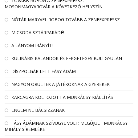
TOVÁBB ROBOG A ZENEEXPRESSZ:
MOSONMAGYARÓVÁR A KÖVETKEZŐ HELYSZÍN
NÓTÁR MARYVEL ROBOG TOVÁBB A ZENEEXPRESSZ
MICSODA SZTÁRPARÁDÉ!
A LÁNYOM IRÁNYÍT!
KULINÁRIS KALANDOK ÉS FERGETEGES BULI GYULÁN
DÍSZPOLGÁR LETT FÁSY ÁDÁM
NAGYON ÖRÜLTEK A JÁTÉKOKNAK A GYEREKEK
KARCAGRA KÖLTÖZÖTT A MUNKÁCSY-KIÁLLÍTÁS
ENGEM NE BÁCSIZZANAK!
FÁSY ÁDÁMNAK SZÍVÜGYE VOLT: MEGÚJULT MUNKÁCSY
MIHÁLY SÍREMLÉKE