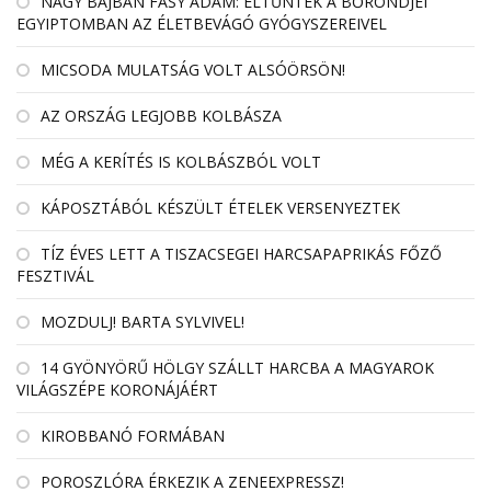
NAGY BAJBAN FÁSY ÁDÁM: ELTŰNTEK A BŐRÖNDJEI
EGYIPTOMBAN AZ ÉLETBEVÁGÓ GYÓGYSZEREIVEL
MICSODA MULATSÁG VOLT ALSÓÖRSÖN!
AZ ORSZÁG LEGJOBB KOLBÁSZA
MÉG A KERÍTÉS IS KOLBÁSZBÓL VOLT
KÁPOSZTÁBÓL KÉSZÜLT ÉTELEK VERSENYEZTEK
TÍZ ÉVES LETT A TISZACSEGEI HARCSAPAPRIKÁS FŐZŐ
FESZTIVÁL
MOZDULJ! BARTA SYLVIVEL!
14 GYÖNYÖRŰ HÖLGY SZÁLLT HARCBA A MAGYAROK
VILÁGSZÉPE KORONÁJÁÉRT
KIROBBANÓ FORMÁBAN
POROSZLÓRA ÉRKEZIK A ZENEEXPRESSZ!