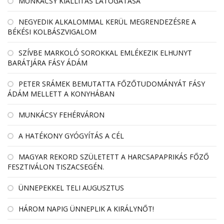
MUNKÁCSY KIÁLLÍTÁS LÁTOGATÁSA
NEGYEDIK ALKALOMMAL KERÜL MEGRENDEZÉSRE A
BÉKÉSI KOLBÁSZVIGALOM
SZÍVBE MARKOLÓ SOROKKAL EMLÉKEZIK ELHUNYT
BARÁTJÁRA FÁSY ÁDÁM
PETER SRÁMEK BEMUTATTA FŐZŐTUDOMÁNYÁT FÁSY
ÁDÁM MELLETT A KONYHÁBAN
MUNKÁCSY FEHÉRVÁRON
A HATÉKONY GYÓGYÍTÁS A CÉL
MAGYAR REKORD SZÜLETETT A HARCSAPAPRIKÁS FŐZŐ
FESZTIVÁLON TISZACSEGÉN.
ÜNNEPEKKEL TELI AUGUSZTUS
HÁROM NAPIG ÜNNEPLIK A KIRÁLYNŐT!