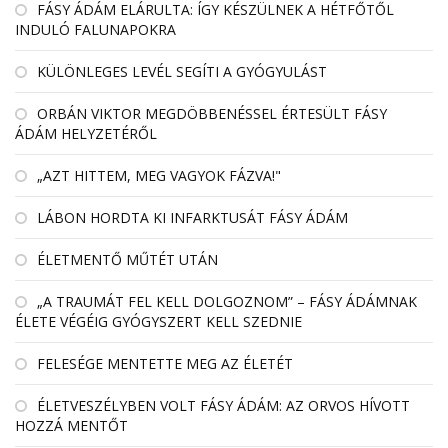
FÁSY ÁDÁM ELÁRULTA: ÍGY KÉSZÜLNEK A HÉTFŐTŐL
INDULÓ FALUNAPOKRA
KÜLÖNLEGES LEVÉL SEGÍTI A GYÓGYULÁST
ORBÁN VIKTOR MEGDÖBBENÉSSEL ÉRTESÜLT FÁSY
ÁDÁM HELYZETÉRŐL
„AZT HITTEM, MEG VAGYOK FÁZVA!"
LÁBON HORDTA KI INFARKTUSÁT FÁSY ÁDÁM
ÉLETMENTŐ MŰTÉT UTÁN
„A TRAUMÁT FEL KELL DOLGOZNOM” – FÁSY ÁDÁMNAK
ÉLETE VÉGÉIG GYÓGYSZERT KELL SZEDNIE
FELESÉGE MENTETTE MEG AZ ÉLETÉT
ÉLETVESZÉLYBEN VOLT FÁSY ÁDÁM: AZ ORVOS HÍVOTT
HOZZÁ MENTŐT