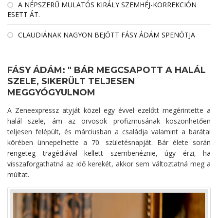
A NÉPSZERŰ MULATÓS KIRÁLY SZEMHÉJ-KORREKCIÓN
ESETT ÁT.
CLAUDIÁNAK NAGYON BEJÖTT FÁSY ÁDÁM SPENÓTJA
FÁSY ÁDÁM: " BÁR MEGCSAPOTT A HALÁL
SZELE, SIKERÜLT TELJESEN
MEGGYÓGYULNOM
A Zeneexpressz atyját közel egy évvel ezelőtt megérintette a
halál szele, ám az orvosok profizmusának köszönhetően
teljesen felépült, és márciusban a családja valamint a barátai
körében ünnepelhette a 70. születésnapját. Bár élete során
rengeteg tragédiával kellett szembenéznie, úgy érzi, ha
visszaforgathatná az idő kerekét, akkor sem változtatná meg a
múltat.