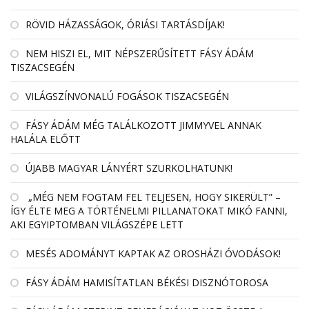
RÖVID HÁZASSÁGOK, ÓRIÁSI TARTÁSDÍJAK!
NEM HISZI EL, MIT NÉPSZERŰSÍTETT FÁSY ÁDÁM
TISZACSEGÉN
VILÁGSZÍNVONALÚ FOGÁSOK TISZACSEGÉN
FÁSY ÁDÁM MÉG TALÁLKOZOTT JIMMYVEL ANNAK
HALÁLA ELŐTT
ÚJABB MAGYAR LÁNYÉRT SZURKOLHATUNK!
„MÉG NEM FOGTAM FEL TELJESEN, HOGY SIKERÜLT” –
ÍGY ÉLTE MEG A TÖRTÉNELMI PILLANATOKAT MIKÓ FANNI,
AKI EGYIPTOMBAN VILÁGSZÉPE LETT
MESÉS ADOMÁNYT KAPTAK AZ OROSHÁZI ÓVODÁSOK!
FÁSY ÁDÁM HAMISÍTATLAN BÉKÉSI DISZNÓTOROSA