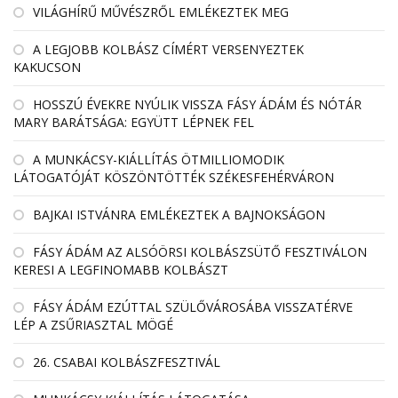
VILÁGHÍRŰ MŰVÉSZRŐL EMLÉKEZTEK MEG
A LEGJOBB KOLBÁSZ CÍMÉRT VERSENYEZTEK
KAKUCSON
HOSSZÚ ÉVEKRE NYÚLIK VISSZA FÁSY ÁDÁM ÉS NÓTÁR
MARY BARÁTSÁGA: EGYÜTT LÉPNEK FEL
A MUNKÁCSY-KIÁLLÍTÁS ÖTMILLIOMODIK
LÁTOGATÓJÁT KÖSZÖNTÖTTÉK SZÉKESFEHÉRVÁRON
BAJKAI ISTVÁNRA EMLÉKEZTEK A BAJNOKSÁGON
FÁSY ÁDÁM AZ ALSÓÖRSI KOLBÁSZSÜTŐ FESZTIVÁLON
KERESI A LEGFINOMABB KOLBÁSZT
FÁSY ÁDÁM EZÚTTAL SZÜLŐVÁROSÁBA VISSZATÉRVE
LÉP A ZSŰRIASZTAL MÖGÉ
26. CSABAI KOLBÁSZFESZTIVÁL