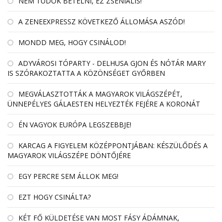
NEM TUDOK BETELNI, EZ ZSENIÁLIS!
A ZENEEXPRESSZ KÖVETKEZŐ ÁLLOMÁSA ASZÓD!
MONDD MEG, HOGY CSINÁLOD!
ADYVÁROSI TÓPARTY - DELHUSA GJON ÉS NÓTÁR MARY
IS SZÓRAKOZTATTA A KÖZÖNSÉGET GYŐRBEN
MEGVÁLASZTOTTÁK A MAGYAROK VILÁGSZÉPÉT,
ÜNNEPÉLYES GÁLAESTEN HELYEZTÉK FEJÉRE A KORONÁT
ÉN VAGYOK EURÓPA LEGSZEBBJE!
KARCAG A FIGYELEM KÖZÉPPONTJÁBAN: KÉSZÜLŐDÉS A
MAGYAROK VILÁGSZÉPE DÖNTŐJÉRE
EGY PERCRE SEM ÁLLOK MEG!
EZT HOGY CSINÁLTA?
KÉT FŐ KÜLDETÉSE VAN MOST FÁSY ÁDÁMNAK,