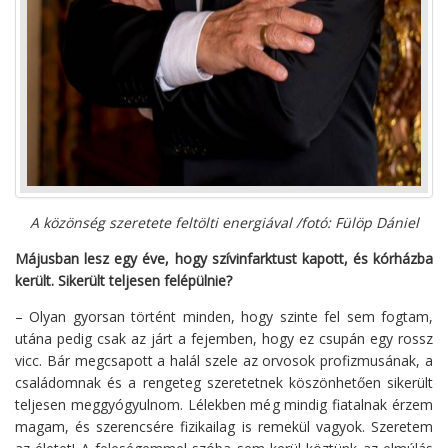
A közönség szeretete feltölti energiával /fotó: Fülöp Dániel
Májusban lesz egy éve, hogy szívinfarktust kapott, és kórházba
került. Sikerült teljesen felépülnie?
– Olyan gyorsan történt minden, hogy szinte fel sem fogtam,
utána pedig csak az járt a fejemben, hogy ez csupán egy rossz
vicc. Bár megcsapott a halál szele az orvosok profizmusának, a
családomnak és a rengeteg szeretetnek köszönhetően sikerült
teljesen meggyógyulnom. Lélekben még mindig fiatalnak érzem
magam, és szerencsére fizikailag is remekül vagyok. Szeretem