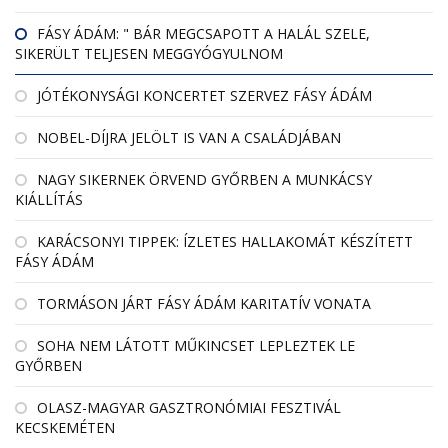
FÁSY ÁDÁM: " BÁR MEGCSAPOTT A HALÁL SZELE,
SIKERÜLT TELJESEN MEGGYÓGYULNOM
JÓTÉKONYSÁGI KONCERTET SZERVEZ FÁSY ÁDÁM
NOBEL-DÍJRA JELÖLT IS VAN A CSALÁDJÁBAN
NAGY SIKERNEK ÖRVEND GYŐRBEN A MUNKÁCSY
KIÁLLÍTÁS
KARÁCSONYI TIPPEK: ÍZLETES HALLAKOMÁT KÉSZÍTETT
FÁSY ÁDÁM
TORMÁSON JÁRT FÁSY ÁDÁM KARITATÍV VONATA
SOHA NEM LÁTOTT MŰKINCSET LEPLEZTEK LE
GYŐRBEN
OLASZ-MAGYAR GASZTRONÓMIAI FESZTIVÁL
KECSKEMÉTEN