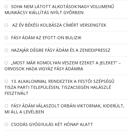
SOHA NEM LÁTOTT ALKOTÁSOK:NAGY VOLUMENŰ
MUNKÁCSY KIÁLLÍTÁS NYÍLT GYŐRBEN
AZ ÉV BÉKÉSI KOLBÁSZA CÍMÉRT VERSENGTEK
FÁSY ÁDÁM AZ EFOTT-ON BULIZIK
HAZAJÁR DÉGRE FÁSY ÁDÁM ÉS A ZENEEXPRESSZ
„MOST MÁR KOMOLYAN VESZEM EZEKET A JELEKET” –
ORVOSOK HADA VIGYÁZ FÁSY ÁDÁMRA
13. ALKALOMMAL RENDEZTEK A FESTŐI SZÉPSÉGŰ
TISZA PARTI TELEPÜLÉSEN, TISZACSEGÉN HALÁSZLÉ
FESZTIVÁLT
FÁSY ÁDÁM VÁLASZOLT ORBÁN VIKTORNAK, KIDERÜLT,
MI ÁLL A LEVÉLBEN
CSODÁS GYÓGYULÁS KÉT HÓNAP ALATT