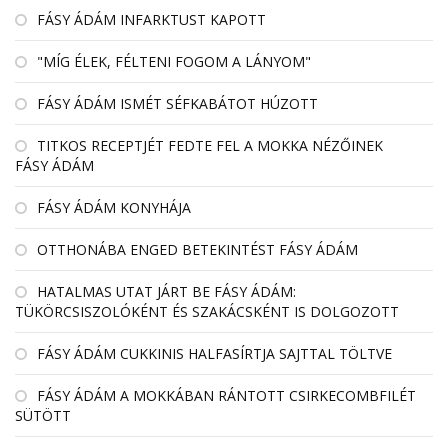
FÁSY ÁDÁM INFARKTUST KAPOTT
"MÍG ÉLEK, FÉLTENI FOGOM A LÁNYOM"
FÁSY ÁDÁM ISMÉT SÉFKABÁTOT HÚZOTT
TITKOS RECEPTJÉT FEDTE FEL A MOKKA NÉZŐINEK
FÁSY ÁDÁM
FÁSY ÁDÁM KONYHÁJA
OTTHONÁBA ENGED BETEKINTÉST FÁSY ÁDÁM
HATALMAS UTAT JÁRT BE FÁSY ÁDÁM:
TÜKÖRCSISZOLÓKÉNT ÉS SZAKÁCSKÉNT IS DOLGOZOTT
FÁSY ÁDÁM CUKKINIS HALFASÍRTJA SAJTTAL TÖLTVE
FÁSY ÁDÁM A MOKKÁBAN RÁNTOTT CSIRKECOMBFILÉT
SÜTÖTT