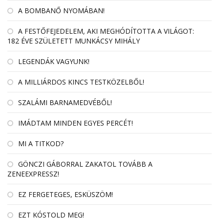
A BOMBANŐ NYOMÁBAN!
A FESTŐFEJEDELEM, AKI MEGHÓDÍTOTTA A VILÁGOT:
182 ÉVE SZÜLETETT MUNKÁCSY MIHÁLY
LEGENDÁK VAGYUNK!
A MILLIÁRDOS KINCS TESTKÖZELBŐL!
SZALÁMI BARNAMEDVÉBŐL!
IMÁDTAM MINDEN EGYES PERCÉT!
MI A TITKOD?
GÖNCZI GÁBORRAL ZAKATOL TOVÁBB A
ZENEEXPRESSZ!
EZ FERGETEGES, ESKÜSZÖM!
EZT KÓSTOLD MEG!