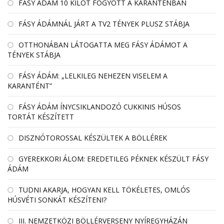
FÁSY ÁDÁM 10 KILÓT FOGYOTT A KARANTÉNBAN
FÁSY ÁDÁMNÁL JÁRT A TV2 TÉNYEK PLUSZ STÁBJA
OTTHONÁBAN LÁTOGATTA MEG FÁSY ÁDÁMOT A
TÉNYEK STÁBJA
FÁSY ÁDÁM: „LELKILEG NEHEZEN VISELEM A
KARANTÉNT”
FÁSY ÁDÁM ÍNYCSIKLANDOZÓ CUKKINIS HÚSOS
TORTÁT KÉSZÍTETT
DISZNÓTOROSSAL KÉSZÜLTEK A BÖLLÉREK
GYEREKKORI ÁLOM: EREDETILEG PÉKNEK KÉSZÜLT FÁSY
ÁDÁM
TUDNI AKARJA, HOGYAN KELL TÖKÉLETES, OMLÓS
HÚSVÉTI SONKÁT KÉSZÍTENI?
III. NEMZETKÖZI BÖLLÉRVERSENY NYÍREGYHÁZÁN