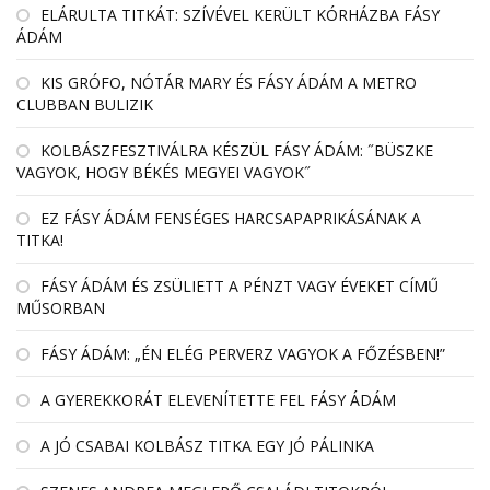
EL­ÁRULTA TIT­KÁT: SZÍ­VÉ­VEL KE­RÜLT KÓR­HÁZBA FÁSY
ÁDÁM
KIS GRÓFO, NÓTÁR MARY ÉS FÁSY ÁDÁM A METRO
CLUBBAN BULIZIK
KOLBÁSZFESZTIVÁLRA KÉSZÜL FÁSY ÁDÁM: ˝BÜSZKE
VAGYOK, HOGY BÉKÉS MEGYEI VAGYOK˝
EZ FÁSY ÁDÁM FENSÉGES HARCSAPAPRIKÁSÁNAK A
TITKA!
FÁSY ÁDÁM ÉS ZSÜLIETT A PÉNZT VAGY ÉVEKET CÍMŰ
MŰSORBAN
FÁSY ÁDÁM: „ÉN ELÉG PERVERZ VAGYOK A FŐZÉSBEN!”
A GYEREKKORÁT ELEVENÍTETTE FEL FÁSY ÁDÁM
A JÓ CSABAI KOLBÁSZ TITKA EGY JÓ PÁLINKA