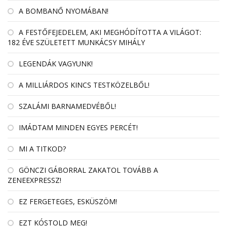
A BOMBANŐ NYOMÁBAN!
A FESTŐFEJEDELEM, AKI MEGHÓDÍTOTTA A VILÁGOT:
182 ÉVE SZÜLETETT MUNKÁCSY MIHÁLY
LEGENDÁK VAGYUNK!
A MILLIÁRDOS KINCS TESTKÖZELBŐL!
SZALÁMI BARNAMEDVÉBŐL!
IMÁDTAM MINDEN EGYES PERCÉT!
MI A TITKOD?
GÖNCZI GÁBORRAL ZAKATOL TOVÁBB A
ZENEEXPRESSZ!
EZ FERGETEGES, ESKÜSZÖM!
EZT KÓSTOLD MEG!