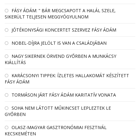
FÁSY ÁDÁM: " BÁR MEGCSAPOTT A HALÁL SZELE,
SIKERÜLT TELJESEN MEGGYÓGYULNOM
JÓTÉKONYSÁGI KONCERTET SZERVEZ FÁSY ÁDÁM
NOBEL-DÍJRA JELÖLT IS VAN A CSALÁDJÁBAN
NAGY SIKERNEK ÖRVEND GYŐRBEN A MUNKÁCSY
KIÁLLÍTÁS
KARÁCSONYI TIPPEK: ÍZLETES HALLAKOMÁT KÉSZÍTETT
FÁSY ÁDÁM
TORMÁSON JÁRT FÁSY ÁDÁM KARITATÍV VONATA
SOHA NEM LÁTOTT MŰKINCSET LEPLEZTEK LE
GYŐRBEN
OLASZ-MAGYAR GASZTRONÓMIAI FESZTIVÁL
KECSKEMÉTEN