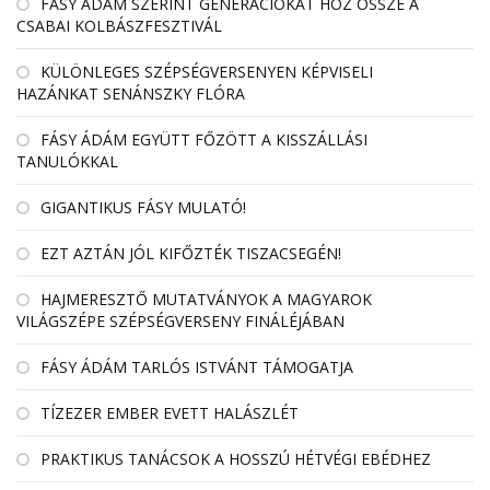
FÁSY ÁDÁM SZERINT GENERÁCIÓKAT HOZ ÖSSZE A
CSABAI KOLBÁSZFESZTIVÁL
KÜLÖNLEGES SZÉPSÉGVERSENYEN KÉPVISELI
HAZÁNKAT SENÁNSZKY FLÓRA
FÁSY ÁDÁM EGYÜTT FŐZÖTT A KISSZÁLLÁSI
TANULÓKKAL
GIGANTIKUS FÁSY MULATÓ!
EZT AZTÁN JÓL KIFŐZTÉK TISZACSEGÉN!
HAJMERESZTŐ MUTATVÁNYOK A MAGYAROK
VILÁGSZÉPE SZÉPSÉGVERSENY FINÁLÉJÁBAN
FÁSY ÁDÁM TARLÓS ISTVÁNT TÁMOGATJA
TÍZEZER EMBER EVETT HALÁSZLÉT
PRAKTIKUS TANÁCSOK A HOSSZÚ HÉTVÉGI EBÉDHEZ