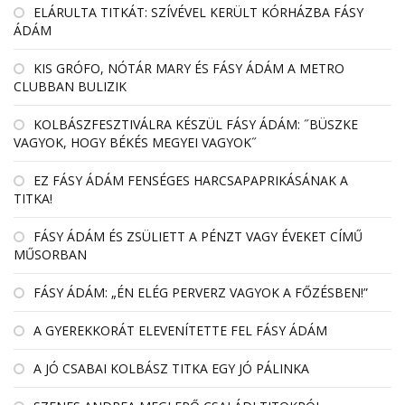
EL­ÁRULTA TIT­KÁT: SZÍ­VÉ­VEL KE­RÜLT KÓR­HÁZBA FÁSY
ÁDÁM
KIS GRÓFO, NÓTÁR MARY ÉS FÁSY ÁDÁM A METRO
CLUBBAN BULIZIK
KOLBÁSZFESZTIVÁLRA KÉSZÜL FÁSY ÁDÁM: ˝BÜSZKE
VAGYOK, HOGY BÉKÉS MEGYEI VAGYOK˝
EZ FÁSY ÁDÁM FENSÉGES HARCSAPAPRIKÁSÁNAK A
TITKA!
FÁSY ÁDÁM ÉS ZSÜLIETT A PÉNZT VAGY ÉVEKET CÍMŰ
MŰSORBAN
FÁSY ÁDÁM: „ÉN ELÉG PERVERZ VAGYOK A FŐZÉSBEN!”
A GYEREKKORÁT ELEVENÍTETTE FEL FÁSY ÁDÁM
A JÓ CSABAI KOLBÁSZ TITKA EGY JÓ PÁLINKA