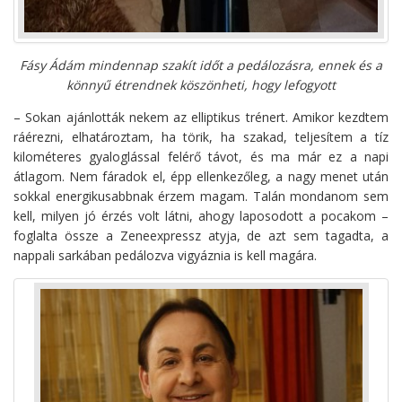
Fásy Ádám mindennap szakít időt a pedálozásra, ennek és a
könnyű étrendnek köszönheti, hogy lefogyott
– Sokan ajánlották nekem az elliptikus trénert. Amikor kezdtem
ráérezni, elhatároztam, ha törik, ha szakad, teljesítem a tíz
kilométeres gyaloglással felérő távot, és ma már ez a napi
átlagom. Nem fáradok el, épp ellenkezőleg, a nagy menet után
sokkal energikusabbnak érzem magam. Talán mondanom sem
kell, milyen jó érzés volt látni, ahogy laposodott a pocakom –
foglalta össze a Zeneexpressz atyja, de azt sem tagadta, a
nappali sarkában pedálozva vigyáznia is kell magára.