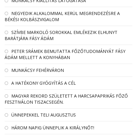
MUNKÁCSY KIÁLLÍTÁS LÁTOGATÁSA
NEGYEDIK ALKALOMMAL KERÜL MEGRENDEZÉSRE A
BÉKÉSI KOLBÁSZVIGALOM
SZÍVBE MARKOLÓ SOROKKAL EMLÉKEZIK ELHUNYT
BARÁTJÁRA FÁSY ÁDÁM
PETER SRÁMEK BEMUTATTA FŐZŐTUDOMÁNYÁT FÁSY
ÁDÁM MELLETT A KONYHÁBAN
MUNKÁCSY FEHÉRVÁRON
A HATÉKONY GYÓGYÍTÁS A CÉL
MAGYAR REKORD SZÜLETETT A HARCSAPAPRIKÁS FŐZŐ
FESZTIVÁLON TISZACSEGÉN.
ÜNNEPEKKEL TELI AUGUSZTUS
HÁROM NAPIG ÜNNEPLIK A KIRÁLYNŐT!