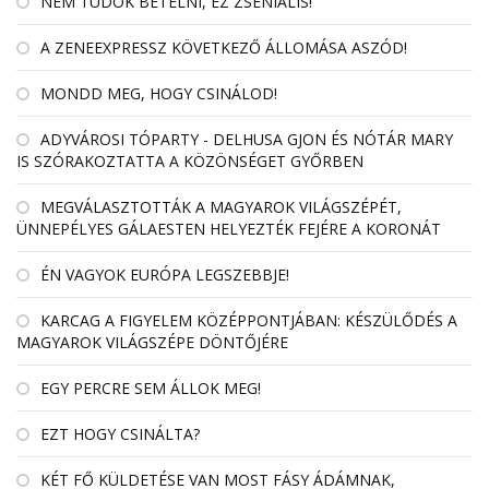
NEM TUDOK BETELNI, EZ ZSENIÁLIS!
A ZENEEXPRESSZ KÖVETKEZŐ ÁLLOMÁSA ASZÓD!
MONDD MEG, HOGY CSINÁLOD!
ADYVÁROSI TÓPARTY - DELHUSA GJON ÉS NÓTÁR MARY
IS SZÓRAKOZTATTA A KÖZÖNSÉGET GYŐRBEN
MEGVÁLASZTOTTÁK A MAGYAROK VILÁGSZÉPÉT,
ÜNNEPÉLYES GÁLAESTEN HELYEZTÉK FEJÉRE A KORONÁT
ÉN VAGYOK EURÓPA LEGSZEBBJE!
KARCAG A FIGYELEM KÖZÉPPONTJÁBAN: KÉSZÜLŐDÉS A
MAGYAROK VILÁGSZÉPE DÖNTŐJÉRE
EGY PERCRE SEM ÁLLOK MEG!
EZT HOGY CSINÁLTA?
KÉT FŐ KÜLDETÉSE VAN MOST FÁSY ÁDÁMNAK,