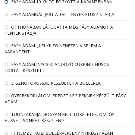
FÁSY ÁDÁM 10 KILÓT FOGYOTT A KARANTÉNBAN
FÁSY ÁDÁMNÁL JÁRT A TV2 TÉNYEK PLUSZ STÁBJA
OTTHONÁBAN LÁTOGATTA MEG FÁSY ÁDÁMOT A
TÉNYEK STÁBJA
FÁSY ÁDÁM: „LELKILEG NEHEZEN VISELEM A
KARANTÉNT”
FÁSY ÁDÁM ÍNYCSIKLANDOZÓ CUKKINIS HÚSOS
TORTÁT KÉSZÍTETT
DISZNÓTOROSSAL KÉSZÜLTEK A BÖLLÉREK
GYEREKKORI ÁLOM: EREDETILEG PÉKNEK KÉSZÜLT FÁSY
ÁDÁM
TUDNI AKARJA, HOGYAN KELL TÖKÉLETES, OMLÓS
HÚSVÉTI SONKÁT KÉSZÍTENI?
III. NEMZETKÖZI BÖLLÉRVERSENY NYÍREGYHÁZÁN