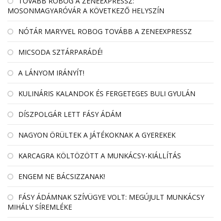
TOVÁBB ROBOG A ZENEEXPRESSZ:
MOSONMAGYARÓVÁR A KÖVETKEZŐ HELYSZÍN
NÓTÁR MARYVEL ROBOG TOVÁBB A ZENEEXPRESSZ
MICSODA SZTÁRPARÁDÉ!
A LÁNYOM IRÁNYÍT!
KULINÁRIS KALANDOK ÉS FERGETEGES BULI GYULÁN
DÍSZPOLGÁR LETT FÁSY ÁDÁM
NAGYON ÖRÜLTEK A JÁTÉKOKNAK A GYEREKEK
KARCAGRA KÖLTÖZÖTT A MUNKÁCSY-KIÁLLÍTÁS
ENGEM NE BÁCSIZZANAK!
FÁSY ÁDÁMNAK SZÍVÜGYE VOLT: MEGÚJULT MUNKÁCSY
MIHÁLY SÍREMLÉKE