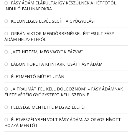
FÁSY ÁDÁM ELÁRULTA: ÍGY KÉSZÜLNEK A HÉTFŐTŐL
INDULÓ FALUNAPOKRA
KÜLÖNLEGES LEVÉL SEGÍTI A GYÓGYULÁST
ORBÁN VIKTOR MEGDÖBBENÉSSEL ÉRTESÜLT FÁSY
ÁDÁM HELYZETÉRŐL
„AZT HITTEM, MEG VAGYOK FÁZVA!"
LÁBON HORDTA KI INFARKTUSÁT FÁSY ÁDÁM
ÉLETMENTŐ MŰTÉT UTÁN
„A TRAUMÁT FEL KELL DOLGOZNOM” – FÁSY ÁDÁMNAK
ÉLETE VÉGÉIG GYÓGYSZERT KELL SZEDNIE
FELESÉGE MENTETTE MEG AZ ÉLETÉT
ÉLETVESZÉLYBEN VOLT FÁSY ÁDÁM: AZ ORVOS HÍVOTT
HOZZÁ MENTŐT