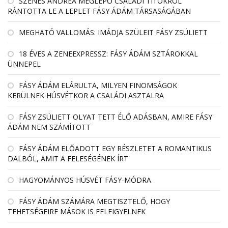
SZENES ANDREA MEGLEPŐ CSALÁDI TITOKRÓL
RÁNTOTTA LE A LEPLET FÁSY ÁDÁM TÁRSASÁGÁBAN
MEGHATÓ VALLOMÁS: IMÁDJA SZÜLEIT FÁSY ZSÜLIETT
18 ÉVES A ZENEEXPRESSZ: FÁSY ÁDÁM SZTÁROKKAL
ÜNNEPEL
FÁSY ÁDÁM ELÁRULTA, MILYEN FINOMSÁGOK
KERÜLNEK HÚSVÉTKOR A CSALÁDI ASZTALRA
FÁSY ZSÜLIETT OLYAT TETT ÉLŐ ADÁSBAN, AMIRE FÁSY
ÁDÁM NEM SZÁMÍTOTT
FÁSY ÁDÁM ELŐADOTT EGY RÉSZLETET A ROMANTIKUS
DALBÓL, AMIT A FELESÉGÉNEK ÍRT
HAGYOMÁNYOS HÚSVÉT FÁSY-MÓDRA
FÁSY ÁDÁM SZÁMÁRA MEGTISZTELŐ, HOGY
TEHETSÉGEIRE MÁSOK IS FELFIGYELNEK