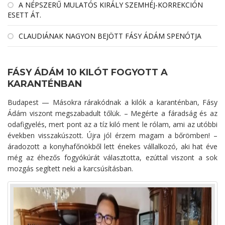
A NÉPSZERŰ MULATÓS KIRÁLY SZEMHÉJ-KORREKCIÓN
ESETT ÁT.
CLAUDIÁNAK NAGYON BEJÖTT FÁSY ÁDÁM SPENÓTJA
FÁSY ÁDÁM 10 KILÓT FOGYOTT A
KARANTÉNBAN
Budapest — Másokra rárakódnak a kilók a karanténban, Fásy
Ádám viszont megszabadult tőlük. – Megérte a fáradság és az
odafigyelés, mert pont az a tíz kiló ment le rólam, ami az utóbbi
években visszakúszott. Újra jól érzem magam a bőrömben! –
áradozott a konyhafőnökből lett énekes vállalkozó, aki hat éve
még az éhezős fogyókúrát választotta, ezúttal viszont a sok
mozgás segített neki a karcsúsításban.