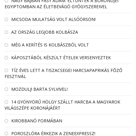
NAGY BAJBAN FÁSY ÁDÁM: ELTŰNTEK A BŐRÖNDJEI
EGYIPTOMBAN AZ ÉLETBEVÁGÓ GYÓGYSZEREIVEL
MICSODA MULATSÁG VOLT ALSÓÖRSÖN!
AZ ORSZÁG LEGJOBB KOLBÁSZA
MÉG A KERÍTÉS IS KOLBÁSZBÓL VOLT
KÁPOSZTÁBÓL KÉSZÜLT ÉTELEK VERSENYEZTEK
TÍZ ÉVES LETT A TISZACSEGEI HARCSAPAPRIKÁS FŐZŐ
FESZTIVÁL
MOZDULJ! BARTA SYLVIVEL!
14 GYÖNYÖRŰ HÖLGY SZÁLLT HARCBA A MAGYAROK
VILÁGSZÉPE KORONÁJÁÉRT
KIROBBANÓ FORMÁBAN
POROSZLÓRA ÉRKEZIK A ZENEEXPRESSZ!