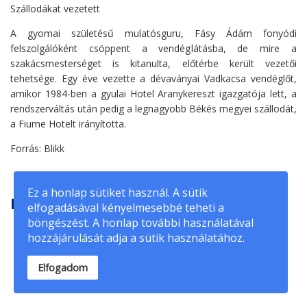
Szállodákat vezetett
A gyomai születésű mulatósguru, Fásy Ádám fonyódi
felszolgálóként csöppent a vendéglátásba, de mire a
szakácsmesterséget is kitanulta, előtérbe került vezetői
tehetsége. Egy éve vezette a dévaványai Vadkacsa vendéglőt,
amikor 1984-ben a gyulai Hotel Aranykereszt igazgatója lett, a
rendszerváltás után pedig a legnagyobb Békés megyei szállodát,
a Fiume Hotelt irányította.
Forrás: Blikk
Ez a honlap sütiket használ. A sütik
Fásy Birodalom oldalai
elfogadásával kényelmesebbé teheti a
böngészést. A honlap további használatával
Fásy Birodalom
|
Zeneexpressz
|
Fásy Műsoriroda
|
Fásy
hozzájárulását adja a sütik használatához.
Konyha
|
Magyarok Világszépe
Elfogadom
Kapcsolat:
E-mail:
fasy@fasy.hu
Telefon:
+36-30/488-2719