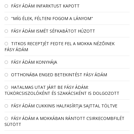
FÁSY ÁDÁM INFARKTUST KAPOTT
"MÍG ÉLEK, FÉLTENI FOGOM A LÁNYOM"
FÁSY ÁDÁM ISMÉT SÉFKABÁTOT HÚZOTT
TITKOS RECEPTJÉT FEDTE FEL A MOKKA NÉZŐINEK
FÁSY ÁDÁM
FÁSY ÁDÁM KONYHÁJA
OTTHONÁBA ENGED BETEKINTÉST FÁSY ÁDÁM
HATALMAS UTAT JÁRT BE FÁSY ÁDÁM:
TÜKÖRCSISZOLÓKÉNT ÉS SZAKÁCSKÉNT IS DOLGOZOTT
FÁSY ÁDÁM CUKKINIS HALFASÍRTJA SAJTTAL TÖLTVE
FÁSY ÁDÁM A MOKKÁBAN RÁNTOTT CSIRKECOMBFILÉT
SÜTÖTT