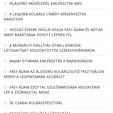
VILÁGHÍRŰ MŰVÉSZRŐL EMLÉKEZTEK MEG
A LEGJOBB KOLBÁSZ CÍMÉRT VERSENYEZTEK
KAKUCSON
HOSSZÚ ÉVEKRE NYÚLIK VISSZA FÁSY ÁDÁM ÉS NÓTÁR
MARY BARÁTSÁGA: EGYÜTT LÉPNEK FEL
A MUNKÁCSY-KIÁLLÍTÁS ÖTMILLIOMODIK
LÁTOGATÓJÁT KÖSZÖNTÖTTÉK SZÉKESFEHÉRVÁRON
BAJKAI ISTVÁNRA EMLÉKEZTEK A BAJNOKSÁGON
FÁSY ÁDÁM AZ ALSÓÖRSI KOLBÁSZSÜTŐ FESZTIVÁLON
KERESI A LEGFINOMABB KOLBÁSZT
FÁSY ÁDÁM EZÚTTAL SZÜLŐVÁROSÁBA VISSZATÉRVE
LÉP A ZSŰRIASZTAL MÖGÉ
26. CSABAI KOLBÁSZFESZTIVÁL