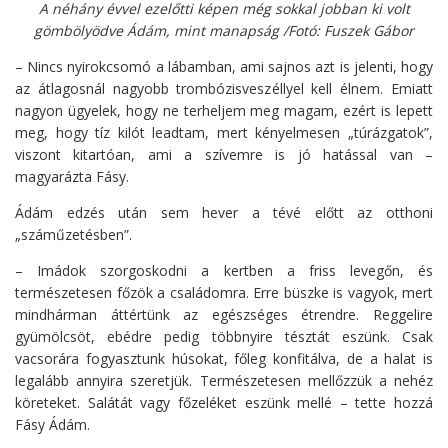
A néhány évvel ezelőtti képen még sokkal jobban ki volt
gömbölyödve Ádám, mint manapság /Fotó: Fuszek Gábor
– Nincs nyirokcsomó a lábamban, ami sajnos azt is jelenti, hogy
az átlagosnál nagyobb trombózisveszéllyel kell élnem. Emiatt
nagyon ügyelek, hogy ne terheljem meg magam, ezért is lepett
meg, hogy tíz kilót leadtam, mert kényelmesen „túrázgatok”,
viszont kitartóan, ami a szívemre is jó hatással van –
magyarázta Fásy.
Ádám edzés után sem hever a tévé előtt az otthoni
„száműzetésben”.
– Imádok szorgoskodni a kertben a friss levegőn, és
természetesen főzök a családomra. Erre büszke is vagyok, mert
mindhárman áttértünk az egészséges étrendre. Reggelire
gyümölcsöt, ebédre pedig többnyire tésztát eszünk. Csak
vacsorára fogyasztunk húsokat, főleg konfitálva, de a halat is
legalább annyira szeretjük. Természetesen mellőzzük a nehéz
köreteket. Salátát vagy főzeléket eszünk mellé – tette hozzá
Fásy Ádám.