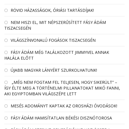
RÖVID HÁZASSÁGOK, ÓRIÁSI TARTÁSDÍJAK!
NEM HISZI EL, MIT NÉPSZERŰSÍTETT FÁSY ÁDÁM
TISZACSEGÉN
VILÁGSZÍNVONALÚ FOGÁSOK TISZACSEGÉN
FÁSY ÁDÁM MÉG TALÁLKOZOTT JIMMYVEL ANNAK
HALÁLA ELŐTT
ÚJABB MAGYAR LÁNYÉRT SZURKOLHATUNK!
„MÉG NEM FOGTAM FEL TELJESEN, HOGY SIKERÜLT” –
ÍGY ÉLTE MEG A TÖRTÉNELMI PILLANATOKAT MIKÓ FANNI,
AKI EGYIPTOMBAN VILÁGSZÉPE LETT
MESÉS ADOMÁNYT KAPTAK AZ OROSHÁZI ÓVODÁSOK!
FÁSY ÁDÁM HAMISÍTATLAN BÉKÉSI DISZNÓTOROSA