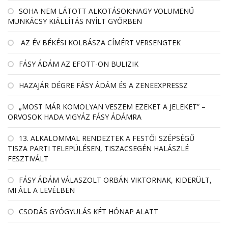
SOHA NEM LÁTOTT ALKOTÁSOK:NAGY VOLUMENŰ
MUNKÁCSY KIÁLLÍTÁS NYÍLT GYŐRBEN
AZ ÉV BÉKÉSI KOLBÁSZA CÍMÉRT VERSENGTEK
FÁSY ÁDÁM AZ EFOTT-ON BULIZIK
HAZAJÁR DÉGRE FÁSY ÁDÁM ÉS A ZENEEXPRESSZ
„MOST MÁR KOMOLYAN VESZEM EZEKET A JELEKET” –
ORVOSOK HADA VIGYÁZ FÁSY ÁDÁMRA
13. ALKALOMMAL RENDEZTEK A FESTŐI SZÉPSÉGŰ
TISZA PARTI TELEPÜLÉSEN, TISZACSEGÉN HALÁSZLÉ
FESZTIVÁLT
FÁSY ÁDÁM VÁLASZOLT ORBÁN VIKTORNAK, KIDERÜLT,
MI ÁLL A LEVÉLBEN
CSODÁS GYÓGYULÁS KÉT HÓNAP ALATT