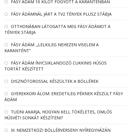
FÁSY ÁDÁM 10 KILÓT FOGYOTT A KARANTÉNBAN
FÁSY ÁDÁMNÁL JÁRT A TV2 TÉNYEK PLUSZ STÁBJA
OTTHONÁBAN LÁTOGATTA MEG FÁSY ÁDÁMOT A
TÉNYEK STÁBJA
FÁSY ÁDÁM: „LELKILEG NEHEZEN VISELEM A
KARANTÉNT”
FÁSY ÁDÁM ÍNYCSIKLANDOZÓ CUKKINIS HÚSOS
TORTÁT KÉSZÍTETT
DISZNÓTOROSSAL KÉSZÜLTEK A BÖLLÉREK
GYEREKKORI ÁLOM: EREDETILEG PÉKNEK KÉSZÜLT FÁSY
ÁDÁM
TUDNI AKARJA, HOGYAN KELL TÖKÉLETES, OMLÓS
HÚSVÉTI SONKÁT KÉSZÍTENI?
III. NEMZETKÖZI BÖLLÉRVERSENY NYÍREGYHÁZÁN