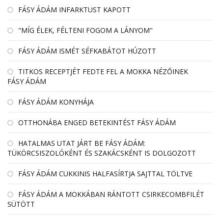
FÁSY ÁDÁM INFARKTUST KAPOTT
"MÍG ÉLEK, FÉLTENI FOGOM A LÁNYOM"
FÁSY ÁDÁM ISMÉT SÉFKABÁTOT HÚZOTT
TITKOS RECEPTJÉT FEDTE FEL A MOKKA NÉZŐINEK
FÁSY ÁDÁM
FÁSY ÁDÁM KONYHÁJA
OTTHONÁBA ENGED BETEKINTÉST FÁSY ÁDÁM
HATALMAS UTAT JÁRT BE FÁSY ÁDÁM:
TÜKÖRCSISZOLÓKÉNT ÉS SZAKÁCSKÉNT IS DOLGOZOTT
FÁSY ÁDÁM CUKKINIS HALFASÍRTJA SAJTTAL TÖLTVE
FÁSY ÁDÁM A MOKKÁBAN RÁNTOTT CSIRKECOMBFILÉT
SÜTÖTT