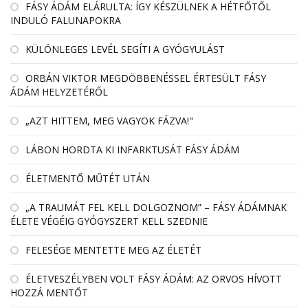
FÁSY ÁDÁM ELÁRULTA: ÍGY KÉSZÜLNEK A HÉTFŐTŐL
INDULÓ FALUNAPOKRA
KÜLÖNLEGES LEVÉL SEGÍTI A GYÓGYULÁST
ORBÁN VIKTOR MEGDÖBBENÉSSEL ÉRTESÜLT FÁSY
ÁDÁM HELYZETÉRŐL
„AZT HITTEM, MEG VAGYOK FÁZVA!"
LÁBON HORDTA KI INFARKTUSÁT FÁSY ÁDÁM
ÉLETMENTŐ MŰTÉT UTÁN
„A TRAUMÁT FEL KELL DOLGOZNOM” – FÁSY ÁDÁMNAK
ÉLETE VÉGÉIG GYÓGYSZERT KELL SZEDNIE
FELESÉGE MENTETTE MEG AZ ÉLETÉT
ÉLETVESZÉLYBEN VOLT FÁSY ÁDÁM: AZ ORVOS HÍVOTT
HOZZÁ MENTŐT