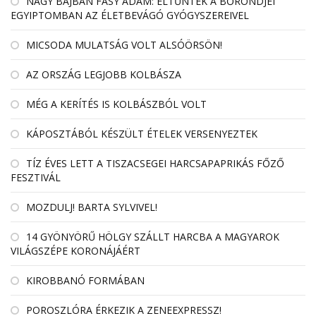
NAGY BAJBAN FÁSY ÁDÁM: ELTŰNTEK A BŐRÖNDJEI
EGYIPTOMBAN AZ ÉLETBEVÁGÓ GYÓGYSZEREIVEL
MICSODA MULATSÁG VOLT ALSÓÖRSÖN!
AZ ORSZÁG LEGJOBB KOLBÁSZA
MÉG A KERÍTÉS IS KOLBÁSZBÓL VOLT
KÁPOSZTÁBÓL KÉSZÜLT ÉTELEK VERSENYEZTEK
TÍZ ÉVES LETT A TISZACSEGEI HARCSAPAPRIKÁS FŐZŐ
FESZTIVÁL
MOZDULJ! BARTA SYLVIVEL!
14 GYÖNYÖRŰ HÖLGY SZÁLLT HARCBA A MAGYAROK
VILÁGSZÉPE KORONÁJÁÉRT
KIROBBANÓ FORMÁBAN
POROSZLÓRA ÉRKEZIK A ZENEEXPRESSZ!