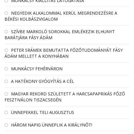
MUNKÁCSY KIÁLLÍTÁS LÁTOGATÁSA
NEGYEDIK ALKALOMMAL KERÜL MEGRENDEZÉSRE A
BÉKÉSI KOLBÁSZVIGALOM
SZÍVBE MARKOLÓ SOROKKAL EMLÉKEZIK ELHUNYT
BARÁTJÁRA FÁSY ÁDÁM
PETER SRÁMEK BEMUTATTA FŐZŐTUDOMÁNYÁT FÁSY
ÁDÁM MELLETT A KONYHÁBAN
MUNKÁCSY FEHÉRVÁRON
A HATÉKONY GYÓGYÍTÁS A CÉL
MAGYAR REKORD SZÜLETETT A HARCSAPAPRIKÁS FŐZŐ
FESZTIVÁLON TISZACSEGÉN.
ÜNNEPEKKEL TELI AUGUSZTUS
HÁROM NAPIG ÜNNEPLIK A KIRÁLYNŐT!