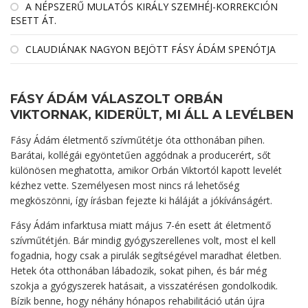
A NÉPSZERŰ MULATÓS KIRÁLY SZEMHÉJ-KORREKCIÓN
ESETT ÁT.
CLAUDIÁNAK NAGYON BEJÖTT FÁSY ÁDÁM SPENÓTJA
FÁSY ÁDÁM VÁLASZOLT ORBÁN
VIKTORNAK, KIDERÜLT, MI ÁLL A LEVÉLBEN
Fásy Ádám életmentő szívműtétje óta otthonában pihen.
Barátai, kollégái egyöntetűen aggódnak a producerért, sőt
különösen meghatotta, amikor Orbán Viktortól kapott levelét
kézhez vette. Személyesen most nincs rá lehetőség
megköszönni, így írásban fejezte ki háláját a jókívánságért.
Fásy Ádám infarktusa miatt május 7-én esett át életmentő
szívműtétjén. Bár mindig gyógyszerellenes volt, most el kell
fogadnia, hogy csak a pirulák segítségével maradhat életben.
Hetek óta otthonában lábadozik, sokat pihen, és bár még
szokja a gyógyszerek hatásait, a visszatérésen gondolkodik.
Bízik benne, hogy néhány hónapos rehabilitáció után újra