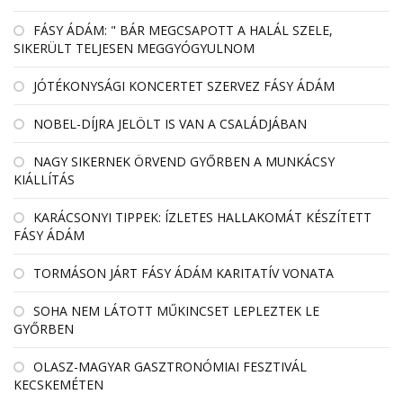
FÁSY ÁDÁM: " BÁR MEGCSAPOTT A HALÁL SZELE,
SIKERÜLT TELJESEN MEGGYÓGYULNOM
JÓTÉKONYSÁGI KONCERTET SZERVEZ FÁSY ÁDÁM
NOBEL-DÍJRA JELÖLT IS VAN A CSALÁDJÁBAN
NAGY SIKERNEK ÖRVEND GYŐRBEN A MUNKÁCSY
KIÁLLÍTÁS
KARÁCSONYI TIPPEK: ÍZLETES HALLAKOMÁT KÉSZÍTETT
FÁSY ÁDÁM
TORMÁSON JÁRT FÁSY ÁDÁM KARITATÍV VONATA
SOHA NEM LÁTOTT MŰKINCSET LEPLEZTEK LE
GYŐRBEN
OLASZ-MAGYAR GASZTRONÓMIAI FESZTIVÁL
KECSKEMÉTEN