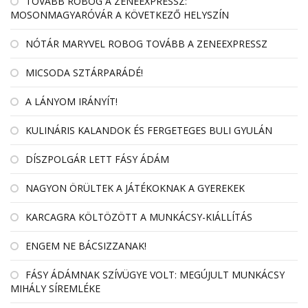
TOVÁBB ROBOG A ZENEEXPRESSZ:
MOSONMAGYARÓVÁR A KÖVETKEZŐ HELYSZÍN
NÓTÁR MARYVEL ROBOG TOVÁBB A ZENEEXPRESSZ
MICSODA SZTÁRPARÁDÉ!
A LÁNYOM IRÁNYÍT!
KULINÁRIS KALANDOK ÉS FERGETEGES BULI GYULÁN
DÍSZPOLGÁR LETT FÁSY ÁDÁM
NAGYON ÖRÜLTEK A JÁTÉKOKNAK A GYEREKEK
KARCAGRA KÖLTÖZÖTT A MUNKÁCSY-KIÁLLÍTÁS
ENGEM NE BÁCSIZZANAK!
FÁSY ÁDÁMNAK SZÍVÜGYE VOLT: MEGÚJULT MUNKÁCSY
MIHÁLY SÍREMLÉKE