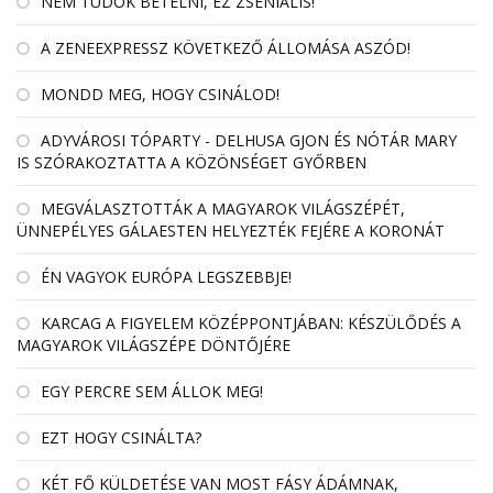
NEM TUDOK BETELNI, EZ ZSENIÁLIS!
A ZENEEXPRESSZ KÖVETKEZŐ ÁLLOMÁSA ASZÓD!
MONDD MEG, HOGY CSINÁLOD!
ADYVÁROSI TÓPARTY - DELHUSA GJON ÉS NÓTÁR MARY
IS SZÓRAKOZTATTA A KÖZÖNSÉGET GYŐRBEN
MEGVÁLASZTOTTÁK A MAGYAROK VILÁGSZÉPÉT,
ÜNNEPÉLYES GÁLAESTEN HELYEZTÉK FEJÉRE A KORONÁT
ÉN VAGYOK EURÓPA LEGSZEBBJE!
KARCAG A FIGYELEM KÖZÉPPONTJÁBAN: KÉSZÜLŐDÉS A
MAGYAROK VILÁGSZÉPE DÖNTŐJÉRE
EGY PERCRE SEM ÁLLOK MEG!
EZT HOGY CSINÁLTA?
KÉT FŐ KÜLDETÉSE VAN MOST FÁSY ÁDÁMNAK,