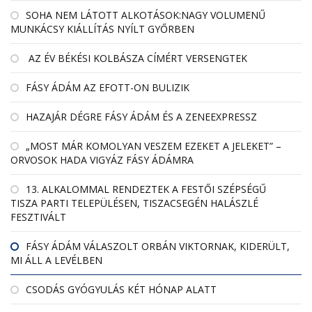
SOHA NEM LÁTOTT ALKOTÁSOK:NAGY VOLUMENŰ
MUNKÁCSY KIÁLLÍTÁS NYÍLT GYŐRBEN
AZ ÉV BÉKÉSI KOLBÁSZA CÍMÉRT VERSENGTEK
FÁSY ÁDÁM AZ EFOTT-ON BULIZIK
HAZAJÁR DÉGRE FÁSY ÁDÁM ÉS A ZENEEXPRESSZ
„MOST MÁR KOMOLYAN VESZEM EZEKET A JELEKET” –
ORVOSOK HADA VIGYÁZ FÁSY ÁDÁMRA
13. ALKALOMMAL RENDEZTEK A FESTŐI SZÉPSÉGŰ
TISZA PARTI TELEPÜLÉSEN, TISZACSEGÉN HALÁSZLÉ
FESZTIVÁLT
FÁSY ÁDÁM VÁLASZOLT ORBÁN VIKTORNAK, KIDERÜLT,
MI ÁLL A LEVÉLBEN
CSODÁS GYÓGYULÁS KÉT HÓNAP ALATT