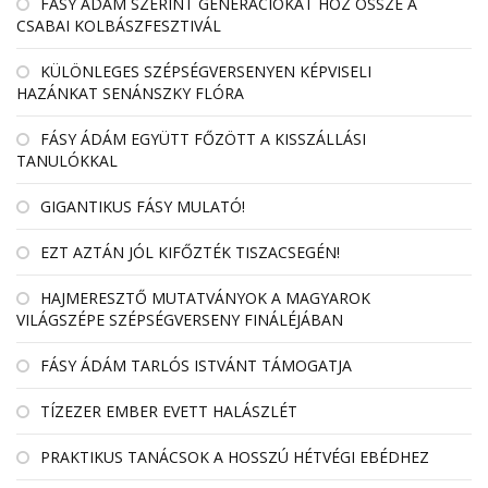
FÁSY ÁDÁM SZERINT GENERÁCIÓKAT HOZ ÖSSZE A
CSABAI KOLBÁSZFESZTIVÁL
KÜLÖNLEGES SZÉPSÉGVERSENYEN KÉPVISELI
HAZÁNKAT SENÁNSZKY FLÓRA
FÁSY ÁDÁM EGYÜTT FŐZÖTT A KISSZÁLLÁSI
TANULÓKKAL
GIGANTIKUS FÁSY MULATÓ!
EZT AZTÁN JÓL KIFŐZTÉK TISZACSEGÉN!
HAJMERESZTŐ MUTATVÁNYOK A MAGYAROK
VILÁGSZÉPE SZÉPSÉGVERSENY FINÁLÉJÁBAN
FÁSY ÁDÁM TARLÓS ISTVÁNT TÁMOGATJA
TÍZEZER EMBER EVETT HALÁSZLÉT
PRAKTIKUS TANÁCSOK A HOSSZÚ HÉTVÉGI EBÉDHEZ