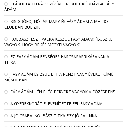
EL­ÁRULTA TIT­KÁT: SZÍ­VÉ­VEL KE­RÜLT KÓR­HÁZBA FÁSY
ÁDÁM
KIS GRÓFO, NÓTÁR MARY ÉS FÁSY ÁDÁM A METRO
CLUBBAN BULIZIK
KOLBÁSZFESZTIVÁLRA KÉSZÜL FÁSY ÁDÁM: ˝BÜSZKE
VAGYOK, HOGY BÉKÉS MEGYEI VAGYOK˝
EZ FÁSY ÁDÁM FENSÉGES HARCSAPAPRIKÁSÁNAK A
TITKA!
FÁSY ÁDÁM ÉS ZSÜLIETT A PÉNZT VAGY ÉVEKET CÍMŰ
MŰSORBAN
FÁSY ÁDÁM: „ÉN ELÉG PERVERZ VAGYOK A FŐZÉSBEN!”
A GYEREKKORÁT ELEVENÍTETTE FEL FÁSY ÁDÁM
A JÓ CSABAI KOLBÁSZ TITKA EGY JÓ PÁLINKA