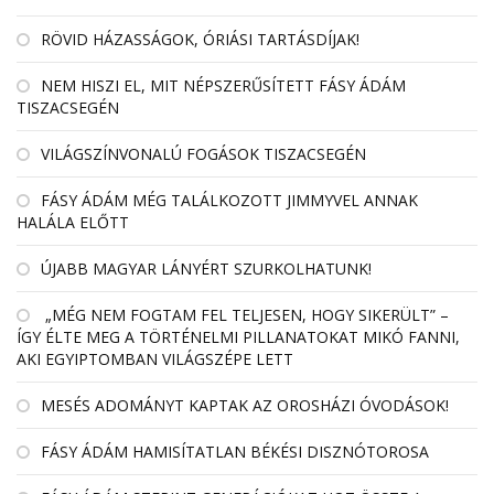
RÖVID HÁZASSÁGOK, ÓRIÁSI TARTÁSDÍJAK!
NEM HISZI EL, MIT NÉPSZERŰSÍTETT FÁSY ÁDÁM
TISZACSEGÉN
VILÁGSZÍNVONALÚ FOGÁSOK TISZACSEGÉN
FÁSY ÁDÁM MÉG TALÁLKOZOTT JIMMYVEL ANNAK
HALÁLA ELŐTT
ÚJABB MAGYAR LÁNYÉRT SZURKOLHATUNK!
„MÉG NEM FOGTAM FEL TELJESEN, HOGY SIKERÜLT” –
ÍGY ÉLTE MEG A TÖRTÉNELMI PILLANATOKAT MIKÓ FANNI,
AKI EGYIPTOMBAN VILÁGSZÉPE LETT
MESÉS ADOMÁNYT KAPTAK AZ OROSHÁZI ÓVODÁSOK!
FÁSY ÁDÁM HAMISÍTATLAN BÉKÉSI DISZNÓTOROSA