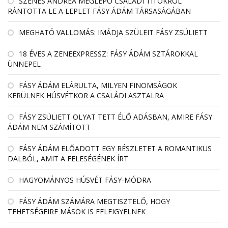
SZENES ANDREA MEGLEPŐ CSALÁDI TITOKRÓL
RÁNTOTTA LE A LEPLET FÁSY ÁDÁM TÁRSASÁGÁBAN
MEGHATÓ VALLOMÁS: IMÁDJA SZÜLEIT FÁSY ZSÜLIETT
18 ÉVES A ZENEEXPRESSZ: FÁSY ÁDÁM SZTÁROKKAL
ÜNNEPEL
FÁSY ÁDÁM ELÁRULTA, MILYEN FINOMSÁGOK
KERÜLNEK HÚSVÉTKOR A CSALÁDI ASZTALRA
FÁSY ZSÜLIETT OLYAT TETT ÉLŐ ADÁSBAN, AMIRE FÁSY
ÁDÁM NEM SZÁMÍTOTT
FÁSY ÁDÁM ELŐADOTT EGY RÉSZLETET A ROMANTIKUS
DALBÓL, AMIT A FELESÉGÉNEK ÍRT
HAGYOMÁNYOS HÚSVÉT FÁSY-MÓDRA
FÁSY ÁDÁM SZÁMÁRA MEGTISZTELŐ, HOGY
TEHETSÉGEIRE MÁSOK IS FELFIGYELNEK