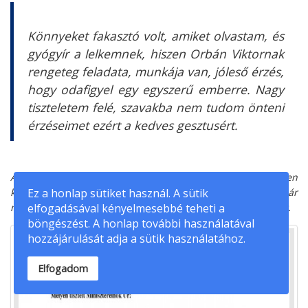
Könnyeket fakasztó volt, amiket olvastam, és
gyógyír a lelkemnek, hiszen Orbán Viktornak
rengeteg feladata, munkája van, jóleső érzés,
hogy odafigyel egy egyszerű emberre. Nagy
tiszteletem felé, szavakba nem tudom önteni
érzéseimet ezért a kedves gesztusért.
A műsorvezető számára nem volt kérdés, hogy levélben
köszönje meg a miniszterelnök jókívánságait. A válasz már
Ez a honlap sütiket használ. A sütik
meg is született, még a tegnapi nap folyamán postára került.
elfogadásával kényelmesebbé teheti a
böngészést. A honlap további használatával
hozzájárulását adja a sütik használatához.
Elfogadom