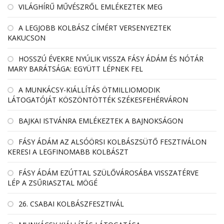
VILÁGHÍRŰ MŰVÉSZRŐL EMLÉKEZTEK MEG
A LEGJOBB KOLBÁSZ CÍMÉRT VERSENYEZTEK
KAKUCSON
HOSSZÚ ÉVEKRE NYÚLIK VISSZA FÁSY ÁDÁM ÉS NÓTÁR
MARY BARÁTSÁGA: EGYÜTT LÉPNEK FEL
A MUNKÁCSY-KIÁLLÍTÁS ÖTMILLIOMODIK
LÁTOGATÓJÁT KÖSZÖNTÖTTÉK SZÉKESFEHÉRVÁRON
BAJKAI ISTVÁNRA EMLÉKEZTEK A BAJNOKSÁGON
FÁSY ÁDÁM AZ ALSÓÖRSI KOLBÁSZSÜTŐ FESZTIVÁLON
KERESI A LEGFINOMABB KOLBÁSZT
FÁSY ÁDÁM EZÚTTAL SZÜLŐVÁROSÁBA VISSZATÉRVE
LÉP A ZSŰRIASZTAL MÖGÉ
26. CSABAI KOLBÁSZFESZTIVÁL