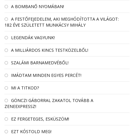
A BOMBANŐ NYOMÁBAN!
A FESTŐFEJEDELEM, AKI MEGHÓDÍTOTTA A VILÁGOT:
182 ÉVE SZÜLETETT MUNKÁCSY MIHÁLY
LEGENDÁK VAGYUNK!
A MILLIÁRDOS KINCS TESTKÖZELBŐL!
SZALÁMI BARNAMEDVÉBŐL!
IMÁDTAM MINDEN EGYES PERCÉT!
MI A TITKOD?
GÖNCZI GÁBORRAL ZAKATOL TOVÁBB A
ZENEEXPRESSZ!
EZ FERGETEGES, ESKÜSZÖM!
EZT KÓSTOLD MEG!