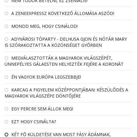
NEM TUDOK BETELNI, EZ ZSENIÁLIS!
A ZENEEXPRESSZ KÖVETKEZŐ ÁLLOMÁSA ASZÓD!
MONDD MEG, HOGY CSINÁLOD!
ADYVÁROSI TÓPARTY - DELHUSA GJON ÉS NÓTÁR MARY
IS SZÓRAKOZTATTA A KÖZÖNSÉGET GYŐRBEN
MEGVÁLASZTOTTÁK A MAGYAROK VILÁGSZÉPÉT,
ÜNNEPÉLYES GÁLAESTEN HELYEZTÉK FEJÉRE A KORONÁT
ÉN VAGYOK EURÓPA LEGSZEBBJE!
KARCAG A FIGYELEM KÖZÉPPONTJÁBAN: KÉSZÜLŐDÉS A
MAGYAROK VILÁGSZÉPE DÖNTŐJÉRE
EGY PERCRE SEM ÁLLOK MEG!
EZT HOGY CSINÁLTA?
KÉT FŐ KÜLDETÉSE VAN MOST FÁSY ÁDÁMNAK,