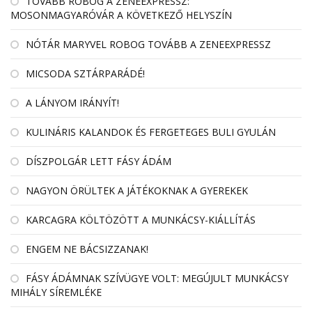
TOVÁBB ROBOG A ZENEEXPRESSZ:
MOSONMAGYARÓVÁR A KÖVETKEZŐ HELYSZÍN
NÓTÁR MARYVEL ROBOG TOVÁBB A ZENEEXPRESSZ
MICSODA SZTÁRPARÁDÉ!
A LÁNYOM IRÁNYÍT!
KULINÁRIS KALANDOK ÉS FERGETEGES BULI GYULÁN
DÍSZPOLGÁR LETT FÁSY ÁDÁM
NAGYON ÖRÜLTEK A JÁTÉKOKNAK A GYEREKEK
KARCAGRA KÖLTÖZÖTT A MUNKÁCSY-KIÁLLÍTÁS
ENGEM NE BÁCSIZZANAK!
FÁSY ÁDÁMNAK SZÍVÜGYE VOLT: MEGÚJULT MUNKÁCSY
MIHÁLY SÍREMLÉKE