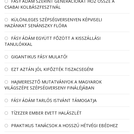
FÁSY ÁDÁM SZERINT GENERÁCIÓKAT HOZ ÖSSZE A
CSABAI KOLBÁSZFESZTIVÁL
KÜLÖNLEGES SZÉPSÉGVERSENYEN KÉPVISELI
HAZÁNKAT SENÁNSZKY FLÓRA
FÁSY ÁDÁM EGYÜTT FŐZÖTT A KISSZÁLLÁSI
TANULÓKKAL
GIGANTIKUS FÁSY MULATÓ!
EZT AZTÁN JÓL KIFŐZTÉK TISZACSEGÉN!
HAJMERESZTŐ MUTATVÁNYOK A MAGYAROK
VILÁGSZÉPE SZÉPSÉGVERSENY FINÁLÉJÁBAN
FÁSY ÁDÁM TARLÓS ISTVÁNT TÁMOGATJA
TÍZEZER EMBER EVETT HALÁSZLÉT
PRAKTIKUS TANÁCSOK A HOSSZÚ HÉTVÉGI EBÉDHEZ