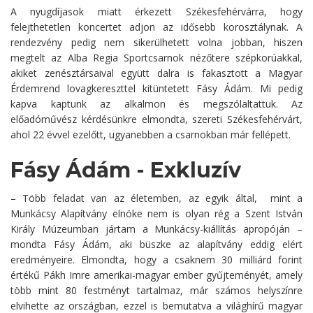
A nyugdíjasok miatt érkezett Székesfehérvárra, hogy
felejthetetlen koncertet adjon az idősebb korosztálynak. A
rendezvény pedig nem sikerülhetett volna jobban, hiszen
megtelt az Alba Regia Sportcsarnok nézőtere szépkorúakkal,
akiket zenésztársaival együtt dalra is fakasztott a Magyar
Érdemrend lovagkereszttel kitüntetett Fásy Ádám. Mi pedig
kapva kaptunk az alkalmon és megszólaltattuk. Az
előadóművész kérdésünkre elmondta, szereti Székesfehérvárt,
ahol 22 évvel ezelőtt, ugyanebben a csarnokban már fellépett.
Fásy Ádám - Exkluzív
– Több feladat van az életemben, az egyik által, mint a
Munkácsy Alapítvány elnöke nem is olyan rég a Szent István
Király Múzeumban jártam a Munkácsy-kiállítás apropóján –
mondta Fásy Ádám, aki büszke az alapítvány eddig elért
eredményeire. Elmondta, hogy a csaknem 30 milliárd forint
értékű Pákh Imre amerikai-magyar ember gyűjteményét, amely
több mint 80 festményt tartalmaz, már számos helyszínre
elvihette az országban, ezzel is bemutatva a világhírű magyar