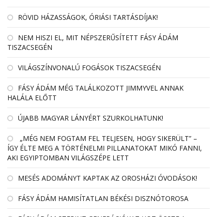
RÖVID HÁZASSÁGOK, ÓRIÁSI TARTÁSDÍJAK!
NEM HISZI EL, MIT NÉPSZERŰSÍTETT FÁSY ÁDÁM
TISZACSEGÉN
VILÁGSZÍNVONALÚ FOGÁSOK TISZACSEGÉN
FÁSY ÁDÁM MÉG TALÁLKOZOTT JIMMYVEL ANNAK
HALÁLA ELŐTT
ÚJABB MAGYAR LÁNYÉRT SZURKOLHATUNK!
„MÉG NEM FOGTAM FEL TELJESEN, HOGY SIKERÜLT” –
ÍGY ÉLTE MEG A TÖRTÉNELMI PILLANATOKAT MIKÓ FANNI,
AKI EGYIPTOMBAN VILÁGSZÉPE LETT
MESÉS ADOMÁNYT KAPTAK AZ OROSHÁZI ÓVODÁSOK!
FÁSY ÁDÁM HAMISÍTATLAN BÉKÉSI DISZNÓTOROSA