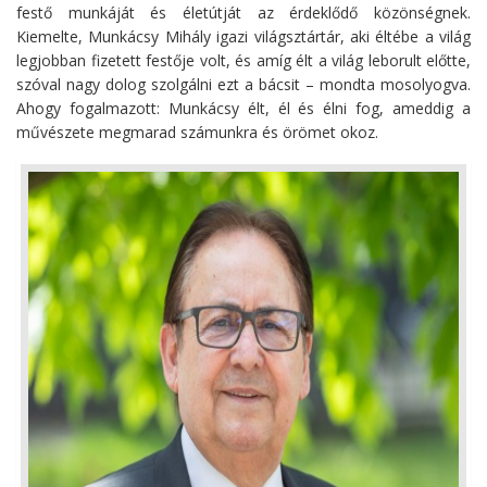
festő munkáját és életútját az érdeklődő közönségnek.
Kiemelte, Munkácsy Mihály igazi világsztártár, aki éltébe a világ
legjobban fizetett festője volt, és amíg élt a világ leborult előtte,
szóval nagy dolog szolgálni ezt a bácsit – mondta mosolyogva.
Ahogy fogalmazott: Munkácsy élt, él és élni fog, ameddig a
művészete megmarad számunkra és örömet okoz.