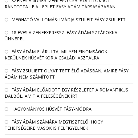
SZENES ANDREA MEGLEPŐ CSALÁDI TITOKRÓL
RÁNTOTTA LE A LEPLET FÁSY ÁDÁM TÁRSASÁGÁBAN
MEGHATÓ VALLOMÁS: IMÁDJA SZÜLEIT FÁSY ZSÜLIETT
18 ÉVES A ZENEEXPRESSZ: FÁSY ÁDÁM SZTÁROKKAL
ÜNNEPEL
FÁSY ÁDÁM ELÁRULTA, MILYEN FINOMSÁGOK
KERÜLNEK HÚSVÉTKOR A CSALÁDI ASZTALRA
FÁSY ZSÜLIETT OLYAT TETT ÉLŐ ADÁSBAN, AMIRE FÁSY
ÁDÁM NEM SZÁMÍTOTT
FÁSY ÁDÁM ELŐADOTT EGY RÉSZLETET A ROMANTIKUS
DALBÓL, AMIT A FELESÉGÉNEK ÍRT
HAGYOMÁNYOS HÚSVÉT FÁSY-MÓDRA
FÁSY ÁDÁM SZÁMÁRA MEGTISZTELŐ, HOGY
TEHETSÉGEIRE MÁSOK IS FELFIGYELNEK