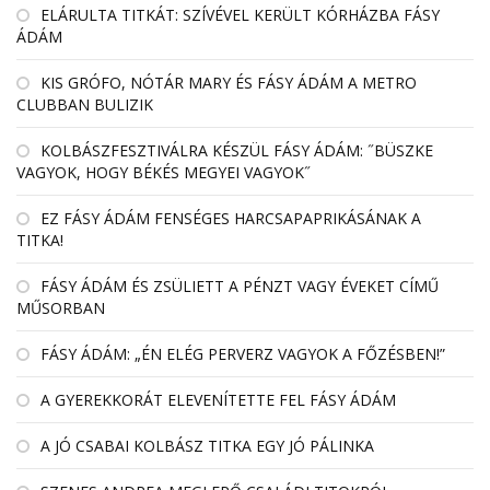
EL­ÁRULTA TIT­KÁT: SZÍ­VÉ­VEL KE­RÜLT KÓR­HÁZBA FÁSY
ÁDÁM
KIS GRÓFO, NÓTÁR MARY ÉS FÁSY ÁDÁM A METRO
CLUBBAN BULIZIK
KOLBÁSZFESZTIVÁLRA KÉSZÜL FÁSY ÁDÁM: ˝BÜSZKE
VAGYOK, HOGY BÉKÉS MEGYEI VAGYOK˝
EZ FÁSY ÁDÁM FENSÉGES HARCSAPAPRIKÁSÁNAK A
TITKA!
FÁSY ÁDÁM ÉS ZSÜLIETT A PÉNZT VAGY ÉVEKET CÍMŰ
MŰSORBAN
FÁSY ÁDÁM: „ÉN ELÉG PERVERZ VAGYOK A FŐZÉSBEN!”
A GYEREKKORÁT ELEVENÍTETTE FEL FÁSY ÁDÁM
A JÓ CSABAI KOLBÁSZ TITKA EGY JÓ PÁLINKA