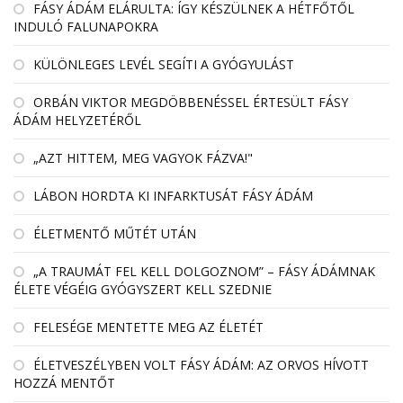
FÁSY ÁDÁM ELÁRULTA: ÍGY KÉSZÜLNEK A HÉTFŐTŐL
INDULÓ FALUNAPOKRA
KÜLÖNLEGES LEVÉL SEGÍTI A GYÓGYULÁST
ORBÁN VIKTOR MEGDÖBBENÉSSEL ÉRTESÜLT FÁSY
ÁDÁM HELYZETÉRŐL
„AZT HITTEM, MEG VAGYOK FÁZVA!"
LÁBON HORDTA KI INFARKTUSÁT FÁSY ÁDÁM
ÉLETMENTŐ MŰTÉT UTÁN
„A TRAUMÁT FEL KELL DOLGOZNOM” – FÁSY ÁDÁMNAK
ÉLETE VÉGÉIG GYÓGYSZERT KELL SZEDNIE
FELESÉGE MENTETTE MEG AZ ÉLETÉT
ÉLETVESZÉLYBEN VOLT FÁSY ÁDÁM: AZ ORVOS HÍVOTT
HOZZÁ MENTŐT