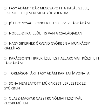
FÁSY ÁDÁM: " BÁR MEGCSAPOTT A HALÁL SZELE,
SIKERÜLT TELJESEN MEGGYÓGYULNOM
JÓTÉKONYSÁGI KONCERTET SZERVEZ FÁSY ÁDÁM
NOBEL-DÍJRA JELÖLT IS VAN A CSALÁDJÁBAN
NAGY SIKERNEK ÖRVEND GYŐRBEN A MUNKÁCSY
KIÁLLÍTÁS
KARÁCSONYI TIPPEK: ÍZLETES HALLAKOMÁT KÉSZÍTETT
FÁSY ÁDÁM
TORMÁSON JÁRT FÁSY ÁDÁM KARITATÍV VONATA
SOHA NEM LÁTOTT MŰKINCSET LEPLEZTEK LE
GYŐRBEN
OLASZ-MAGYAR GASZTRONÓMIAI FESZTIVÁL
KECSKEMÉTEN