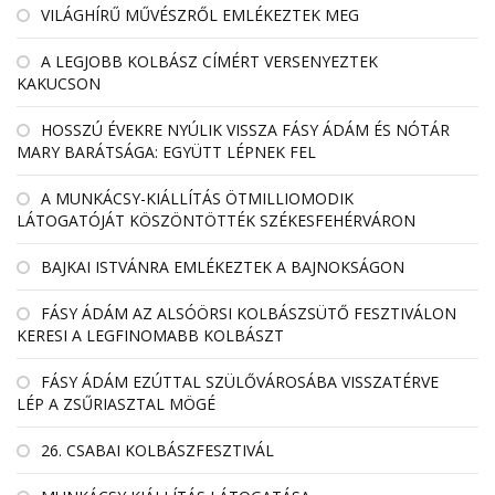
VILÁGHÍRŰ MŰVÉSZRŐL EMLÉKEZTEK MEG
A LEGJOBB KOLBÁSZ CÍMÉRT VERSENYEZTEK
KAKUCSON
HOSSZÚ ÉVEKRE NYÚLIK VISSZA FÁSY ÁDÁM ÉS NÓTÁR
MARY BARÁTSÁGA: EGYÜTT LÉPNEK FEL
A MUNKÁCSY-KIÁLLÍTÁS ÖTMILLIOMODIK
LÁTOGATÓJÁT KÖSZÖNTÖTTÉK SZÉKESFEHÉRVÁRON
BAJKAI ISTVÁNRA EMLÉKEZTEK A BAJNOKSÁGON
FÁSY ÁDÁM AZ ALSÓÖRSI KOLBÁSZSÜTŐ FESZTIVÁLON
KERESI A LEGFINOMABB KOLBÁSZT
FÁSY ÁDÁM EZÚTTAL SZÜLŐVÁROSÁBA VISSZATÉRVE
LÉP A ZSŰRIASZTAL MÖGÉ
26. CSABAI KOLBÁSZFESZTIVÁL