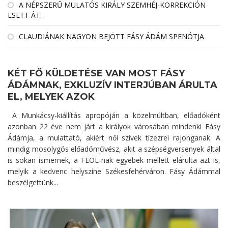
A NÉPSZERŰ MULATÓS KIRÁLY SZEMHÉJ-KORREKCIÓN
ESETT ÁT.
CLAUDIÁNAK NAGYON BEJÖTT FÁSY ÁDÁM SPENÓTJA
KÉT FŐ KÜLDETÉSE VAN MOST FÁSY
ÁDÁMNAK, EXKLUZÍV INTERJÚBAN ÁRULTA
EL, MELYEK AZOK
A Munkácsy-kiállítás apropóján a közelmúltban, előadóként
azonban 22 éve nem járt a királyok városában mindenki Fásy
Ádámja, a mulattató, akiért női szívek tízezrei rajonganak. A
mindig mosolygós előadóművész, akit a szépségversenyek által
is sokan ismernek, a FEOL-nak egyebek mellett elárulta azt is,
melyik a kedvenc helyszíne Székesfehérváron. Fásy Ádámmal
beszélgettünk...