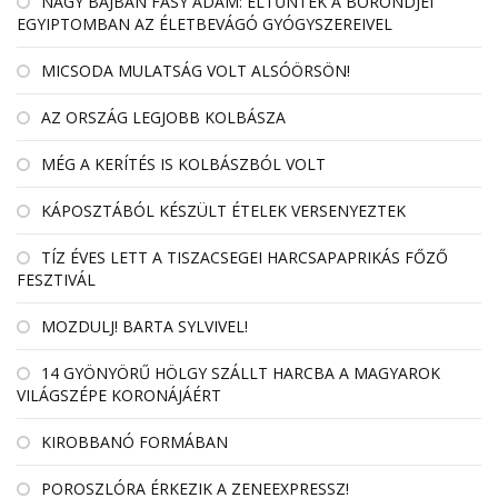
NAGY BAJBAN FÁSY ÁDÁM: ELTŰNTEK A BŐRÖNDJEI
EGYIPTOMBAN AZ ÉLETBEVÁGÓ GYÓGYSZEREIVEL
MICSODA MULATSÁG VOLT ALSÓÖRSÖN!
AZ ORSZÁG LEGJOBB KOLBÁSZA
MÉG A KERÍTÉS IS KOLBÁSZBÓL VOLT
KÁPOSZTÁBÓL KÉSZÜLT ÉTELEK VERSENYEZTEK
TÍZ ÉVES LETT A TISZACSEGEI HARCSAPAPRIKÁS FŐZŐ
FESZTIVÁL
MOZDULJ! BARTA SYLVIVEL!
14 GYÖNYÖRŰ HÖLGY SZÁLLT HARCBA A MAGYAROK
VILÁGSZÉPE KORONÁJÁÉRT
KIROBBANÓ FORMÁBAN
POROSZLÓRA ÉRKEZIK A ZENEEXPRESSZ!