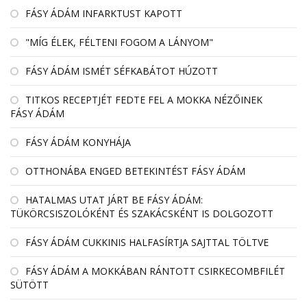
FÁSY ÁDÁM INFARKTUST KAPOTT
"MÍG ÉLEK, FÉLTENI FOGOM A LÁNYOM"
FÁSY ÁDÁM ISMÉT SÉFKABÁTOT HÚZOTT
TITKOS RECEPTJÉT FEDTE FEL A MOKKA NÉZŐINEK
FÁSY ÁDÁM
FÁSY ÁDÁM KONYHÁJA
OTTHONÁBA ENGED BETEKINTÉST FÁSY ÁDÁM
HATALMAS UTAT JÁRT BE FÁSY ÁDÁM:
TÜKÖRCSISZOLÓKÉNT ÉS SZAKÁCSKÉNT IS DOLGOZOTT
FÁSY ÁDÁM CUKKINIS HALFASÍRTJA SAJTTAL TÖLTVE
FÁSY ÁDÁM A MOKKÁBAN RÁNTOTT CSIRKECOMBFILÉT
SÜTÖTT