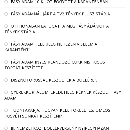
FÁSY ÁDÁM 10 KILÓT FOGYOTT A KARANTÉNBAN
FÁSY ÁDÁMNÁL JÁRT A TV2 TÉNYEK PLUSZ STÁBJA
OTTHONÁBAN LÁTOGATTA MEG FÁSY ÁDÁMOT A
TÉNYEK STÁBJA
FÁSY ÁDÁM: „LELKILEG NEHEZEN VISELEM A
KARANTÉNT”
FÁSY ÁDÁM ÍNYCSIKLANDOZÓ CUKKINIS HÚSOS
TORTÁT KÉSZÍTETT
DISZNÓTOROSSAL KÉSZÜLTEK A BÖLLÉREK
GYEREKKORI ÁLOM: EREDETILEG PÉKNEK KÉSZÜLT FÁSY
ÁDÁM
TUDNI AKARJA, HOGYAN KELL TÖKÉLETES, OMLÓS
HÚSVÉTI SONKÁT KÉSZÍTENI?
III. NEMZETKÖZI BÖLLÉRVERSENY NYÍREGYHÁZÁN