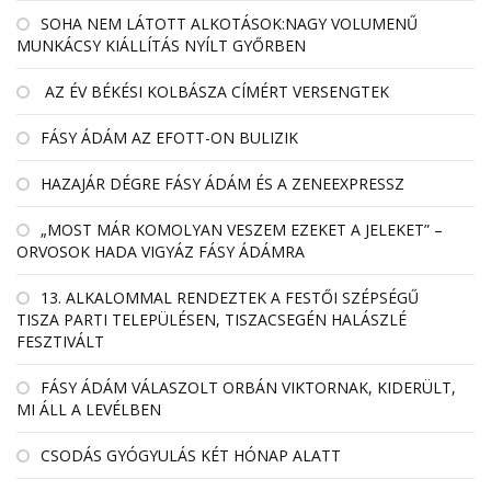
SOHA NEM LÁTOTT ALKOTÁSOK:NAGY VOLUMENŰ
MUNKÁCSY KIÁLLÍTÁS NYÍLT GYŐRBEN
AZ ÉV BÉKÉSI KOLBÁSZA CÍMÉRT VERSENGTEK
FÁSY ÁDÁM AZ EFOTT-ON BULIZIK
HAZAJÁR DÉGRE FÁSY ÁDÁM ÉS A ZENEEXPRESSZ
„MOST MÁR KOMOLYAN VESZEM EZEKET A JELEKET” –
ORVOSOK HADA VIGYÁZ FÁSY ÁDÁMRA
13. ALKALOMMAL RENDEZTEK A FESTŐI SZÉPSÉGŰ
TISZA PARTI TELEPÜLÉSEN, TISZACSEGÉN HALÁSZLÉ
FESZTIVÁLT
FÁSY ÁDÁM VÁLASZOLT ORBÁN VIKTORNAK, KIDERÜLT,
MI ÁLL A LEVÉLBEN
CSODÁS GYÓGYULÁS KÉT HÓNAP ALATT