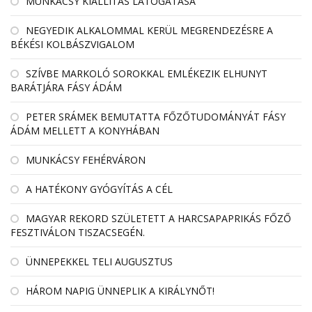
MUNKÁCSY KIÁLLÍTÁS LÁTOGATÁSA
NEGYEDIK ALKALOMMAL KERÜL MEGRENDEZÉSRE A
BÉKÉSI KOLBÁSZVIGALOM
SZÍVBE MARKOLÓ SOROKKAL EMLÉKEZIK ELHUNYT
BARÁTJÁRA FÁSY ÁDÁM
PETER SRÁMEK BEMUTATTA FŐZŐTUDOMÁNYÁT FÁSY
ÁDÁM MELLETT A KONYHÁBAN
MUNKÁCSY FEHÉRVÁRON
A HATÉKONY GYÓGYÍTÁS A CÉL
MAGYAR REKORD SZÜLETETT A HARCSAPAPRIKÁS FŐZŐ
FESZTIVÁLON TISZACSEGÉN.
ÜNNEPEKKEL TELI AUGUSZTUS
HÁROM NAPIG ÜNNEPLIK A KIRÁLYNŐT!