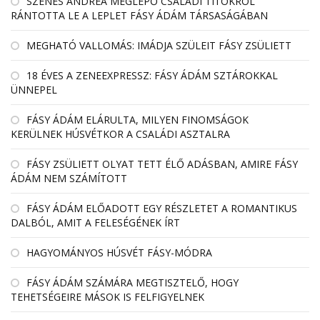
SZENES ANDREA MEGLEPŐ CSALÁDI TITOKRÓL
RÁNTOTTA LE A LEPLET FÁSY ÁDÁM TÁRSASÁGÁBAN
MEGHATÓ VALLOMÁS: IMÁDJA SZÜLEIT FÁSY ZSÜLIETT
18 ÉVES A ZENEEXPRESSZ: FÁSY ÁDÁM SZTÁROKKAL
ÜNNEPEL
FÁSY ÁDÁM ELÁRULTA, MILYEN FINOMSÁGOK
KERÜLNEK HÚSVÉTKOR A CSALÁDI ASZTALRA
FÁSY ZSÜLIETT OLYAT TETT ÉLŐ ADÁSBAN, AMIRE FÁSY
ÁDÁM NEM SZÁMÍTOTT
FÁSY ÁDÁM ELŐADOTT EGY RÉSZLETET A ROMANTIKUS
DALBÓL, AMIT A FELESÉGÉNEK ÍRT
HAGYOMÁNYOS HÚSVÉT FÁSY-MÓDRA
FÁSY ÁDÁM SZÁMÁRA MEGTISZTELŐ, HOGY
TEHETSÉGEIRE MÁSOK IS FELFIGYELNEK