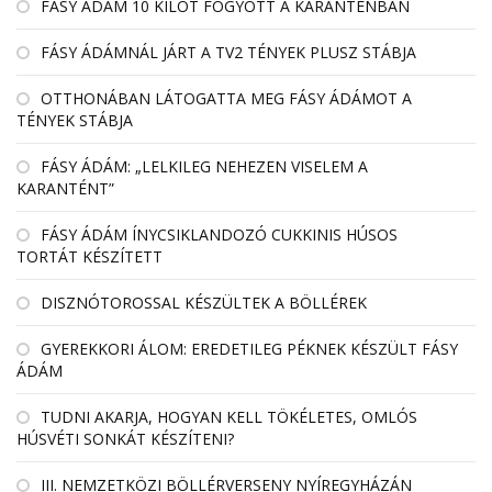
FÁSY ÁDÁM 10 KILÓT FOGYOTT A KARANTÉNBAN
FÁSY ÁDÁMNÁL JÁRT A TV2 TÉNYEK PLUSZ STÁBJA
OTTHONÁBAN LÁTOGATTA MEG FÁSY ÁDÁMOT A
TÉNYEK STÁBJA
FÁSY ÁDÁM: „LELKILEG NEHEZEN VISELEM A
KARANTÉNT”
FÁSY ÁDÁM ÍNYCSIKLANDOZÓ CUKKINIS HÚSOS
TORTÁT KÉSZÍTETT
DISZNÓTOROSSAL KÉSZÜLTEK A BÖLLÉREK
GYEREKKORI ÁLOM: EREDETILEG PÉKNEK KÉSZÜLT FÁSY
ÁDÁM
TUDNI AKARJA, HOGYAN KELL TÖKÉLETES, OMLÓS
HÚSVÉTI SONKÁT KÉSZÍTENI?
III. NEMZETKÖZI BÖLLÉRVERSENY NYÍREGYHÁZÁN