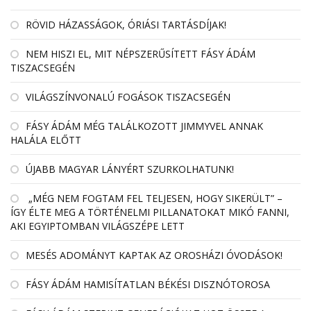
RÖVID HÁZASSÁGOK, ÓRIÁSI TARTÁSDÍJAK!
NEM HISZI EL, MIT NÉPSZERŰSÍTETT FÁSY ÁDÁM
TISZACSEGÉN
VILÁGSZÍNVONALÚ FOGÁSOK TISZACSEGÉN
FÁSY ÁDÁM MÉG TALÁLKOZOTT JIMMYVEL ANNAK
HALÁLA ELŐTT
ÚJABB MAGYAR LÁNYÉRT SZURKOLHATUNK!
„MÉG NEM FOGTAM FEL TELJESEN, HOGY SIKERÜLT” –
ÍGY ÉLTE MEG A TÖRTÉNELMI PILLANATOKAT MIKÓ FANNI,
AKI EGYIPTOMBAN VILÁGSZÉPE LETT
MESÉS ADOMÁNYT KAPTAK AZ OROSHÁZI ÓVODÁSOK!
FÁSY ÁDÁM HAMISÍTATLAN BÉKÉSI DISZNÓTOROSA