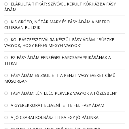
EL­ÁRULTA TIT­KÁT: SZÍ­VÉ­VEL KE­RÜLT KÓR­HÁZBA FÁSY
ÁDÁM
KIS GRÓFO, NÓTÁR MARY ÉS FÁSY ÁDÁM A METRO
CLUBBAN BULIZIK
KOLBÁSZFESZTIVÁLRA KÉSZÜL FÁSY ÁDÁM: ˝BÜSZKE
VAGYOK, HOGY BÉKÉS MEGYEI VAGYOK˝
EZ FÁSY ÁDÁM FENSÉGES HARCSAPAPRIKÁSÁNAK A
TITKA!
FÁSY ÁDÁM ÉS ZSÜLIETT A PÉNZT VAGY ÉVEKET CÍMŰ
MŰSORBAN
FÁSY ÁDÁM: „ÉN ELÉG PERVERZ VAGYOK A FŐZÉSBEN!”
A GYEREKKORÁT ELEVENÍTETTE FEL FÁSY ÁDÁM
A JÓ CSABAI KOLBÁSZ TITKA EGY JÓ PÁLINKA