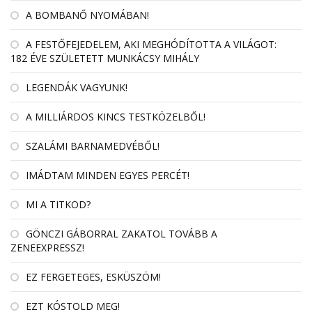
A BOMBANŐ NYOMÁBAN!
A FESTŐFEJEDELEM, AKI MEGHÓDÍTOTTA A VILÁGOT:
182 ÉVE SZÜLETETT MUNKÁCSY MIHÁLY
LEGENDÁK VAGYUNK!
A MILLIÁRDOS KINCS TESTKÖZELBŐL!
SZALÁMI BARNAMEDVÉBŐL!
IMÁDTAM MINDEN EGYES PERCÉT!
MI A TITKOD?
GÖNCZI GÁBORRAL ZAKATOL TOVÁBB A
ZENEEXPRESSZ!
EZ FERGETEGES, ESKÜSZÖM!
EZT KÓSTOLD MEG!