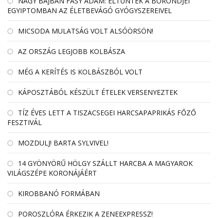
NAGY BAJBAN FÁSY ÁDÁM: ELTŰNTEK A BŐRÖNDJEI
EGYIPTOMBAN AZ ÉLETBEVÁGÓ GYÓGYSZEREIVEL
MICSODA MULATSÁG VOLT ALSÓÖRSÖN!
AZ ORSZÁG LEGJOBB KOLBÁSZA
MÉG A KERÍTÉS IS KOLBÁSZBÓL VOLT
KÁPOSZTÁBÓL KÉSZÜLT ÉTELEK VERSENYEZTEK
TÍZ ÉVES LETT A TISZACSEGEI HARCSAPAPRIKÁS FŐZŐ
FESZTIVÁL
MOZDULJ! BARTA SYLVIVEL!
14 GYÖNYÖRŰ HÖLGY SZÁLLT HARCBA A MAGYAROK
VILÁGSZÉPE KORONÁJÁÉRT
KIROBBANÓ FORMÁBAN
POROSZLÓRA ÉRKEZIK A ZENEEXPRESSZ!