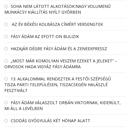
SOHA NEM LÁTOTT ALKOTÁSOK:NAGY VOLUMENŰ
MUNKÁCSY KIÁLLÍTÁS NYÍLT GYŐRBEN
AZ ÉV BÉKÉSI KOLBÁSZA CÍMÉRT VERSENGTEK
FÁSY ÁDÁM AZ EFOTT-ON BULIZIK
HAZAJÁR DÉGRE FÁSY ÁDÁM ÉS A ZENEEXPRESSZ
„MOST MÁR KOMOLYAN VESZEM EZEKET A JELEKET” –
ORVOSOK HADA VIGYÁZ FÁSY ÁDÁMRA
13. ALKALOMMAL RENDEZTEK A FESTŐI SZÉPSÉGŰ
TISZA PARTI TELEPÜLÉSEN, TISZACSEGÉN HALÁSZLÉ
FESZTIVÁLT
FÁSY ÁDÁM VÁLASZOLT ORBÁN VIKTORNAK, KIDERÜLT,
MI ÁLL A LEVÉLBEN
CSODÁS GYÓGYULÁS KÉT HÓNAP ALATT