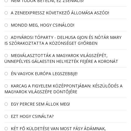
NEM TUDOK BETELNI, EZ ZSENIÁLIS!
A ZENEEXPRESSZ KÖVETKEZŐ ÁLLOMÁSA ASZÓD!
MONDD MEG, HOGY CSINÁLOD!
ADYVÁROSI TÓPARTY - DELHUSA GJON ÉS NÓTÁR MARY
IS SZÓRAKOZTATTA A KÖZÖNSÉGET GYŐRBEN
MEGVÁLASZTOTTÁK A MAGYAROK VILÁGSZÉPÉT,
ÜNNEPÉLYES GÁLAESTEN HELYEZTÉK FEJÉRE A KORONÁT
ÉN VAGYOK EURÓPA LEGSZEBBJE!
KARCAG A FIGYELEM KÖZÉPPONTJÁBAN: KÉSZÜLŐDÉS A
MAGYAROK VILÁGSZÉPE DÖNTŐJÉRE
EGY PERCRE SEM ÁLLOK MEG!
EZT HOGY CSINÁLTA?
KÉT FŐ KÜLDETÉSE VAN MOST FÁSY ÁDÁMNAK,