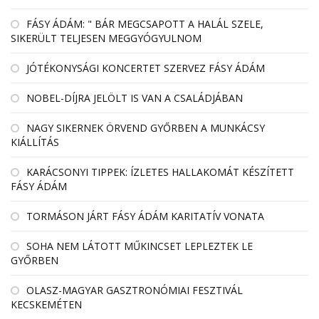
FÁSY ÁDÁM: " BÁR MEGCSAPOTT A HALÁL SZELE,
SIKERÜLT TELJESEN MEGGYÓGYULNOM
JÓTÉKONYSÁGI KONCERTET SZERVEZ FÁSY ÁDÁM
NOBEL-DÍJRA JELÖLT IS VAN A CSALÁDJÁBAN
NAGY SIKERNEK ÖRVEND GYŐRBEN A MUNKÁCSY
KIÁLLÍTÁS
KARÁCSONYI TIPPEK: ÍZLETES HALLAKOMÁT KÉSZÍTETT
FÁSY ÁDÁM
TORMÁSON JÁRT FÁSY ÁDÁM KARITATÍV VONATA
SOHA NEM LÁTOTT MŰKINCSET LEPLEZTEK LE
GYŐRBEN
OLASZ-MAGYAR GASZTRONÓMIAI FESZTIVÁL
KECSKEMÉTEN