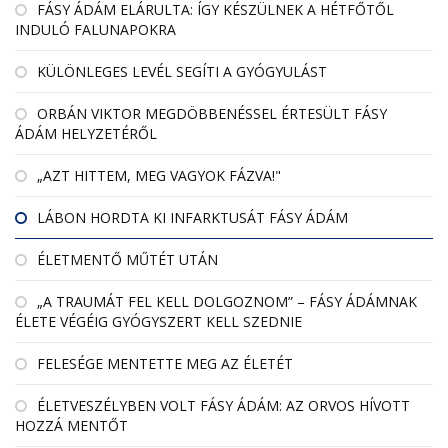
FÁSY ÁDÁM ELÁRULTA: ÍGY KÉSZÜLNEK A HÉTFŐTŐL
INDULÓ FALUNAPOKRA
KÜLÖNLEGES LEVÉL SEGÍTI A GYÓGYULÁST
ORBÁN VIKTOR MEGDÖBBENÉSSEL ÉRTESÜLT FÁSY
ÁDÁM HELYZETÉRŐL
„AZT HITTEM, MEG VAGYOK FÁZVA!"
LÁBON HORDTA KI INFARKTUSÁT FÁSY ÁDÁM
ÉLETMENTŐ MŰTÉT UTÁN
„A TRAUMÁT FEL KELL DOLGOZNOM” – FÁSY ÁDÁMNAK
ÉLETE VÉGÉIG GYÓGYSZERT KELL SZEDNIE
FELESÉGE MENTETTE MEG AZ ÉLETÉT
ÉLETVESZÉLYBEN VOLT FÁSY ÁDÁM: AZ ORVOS HÍVOTT
HOZZÁ MENTŐT