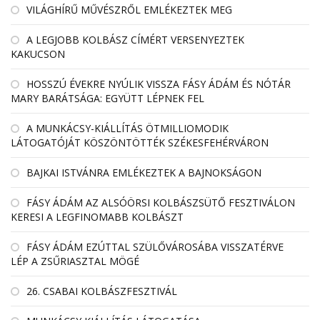
VILÁGHÍRŰ MŰVÉSZRŐL EMLÉKEZTEK MEG
A LEGJOBB KOLBÁSZ CÍMÉRT VERSENYEZTEK
KAKUCSON
HOSSZÚ ÉVEKRE NYÚLIK VISSZA FÁSY ÁDÁM ÉS NÓTÁR
MARY BARÁTSÁGA: EGYÜTT LÉPNEK FEL
A MUNKÁCSY-KIÁLLÍTÁS ÖTMILLIOMODIK
LÁTOGATÓJÁT KÖSZÖNTÖTTÉK SZÉKESFEHÉRVÁRON
BAJKAI ISTVÁNRA EMLÉKEZTEK A BAJNOKSÁGON
FÁSY ÁDÁM AZ ALSÓÖRSI KOLBÁSZSÜTŐ FESZTIVÁLON
KERESI A LEGFINOMABB KOLBÁSZT
FÁSY ÁDÁM EZÚTTAL SZÜLŐVÁROSÁBA VISSZATÉRVE
LÉP A ZSŰRIASZTAL MÖGÉ
26. CSABAI KOLBÁSZFESZTIVÁL