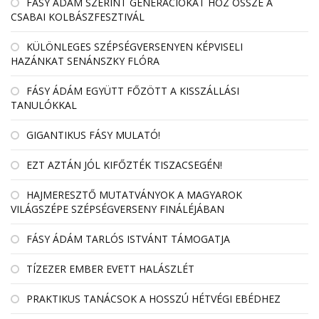
FÁSY ÁDÁM SZERINT GENERÁCIÓKAT HOZ ÖSSZE A
CSABAI KOLBÁSZFESZTIVÁL
KÜLÖNLEGES SZÉPSÉGVERSENYEN KÉPVISELI
HAZÁNKAT SENÁNSZKY FLÓRA
FÁSY ÁDÁM EGYÜTT FŐZÖTT A KISSZÁLLÁSI
TANULÓKKAL
GIGANTIKUS FÁSY MULATÓ!
EZT AZTÁN JÓL KIFŐZTÉK TISZACSEGÉN!
HAJMERESZTŐ MUTATVÁNYOK A MAGYAROK
VILÁGSZÉPE SZÉPSÉGVERSENY FINÁLÉJÁBAN
FÁSY ÁDÁM TARLÓS ISTVÁNT TÁMOGATJA
TÍZEZER EMBER EVETT HALÁSZLÉT
PRAKTIKUS TANÁCSOK A HOSSZÚ HÉTVÉGI EBÉDHEZ