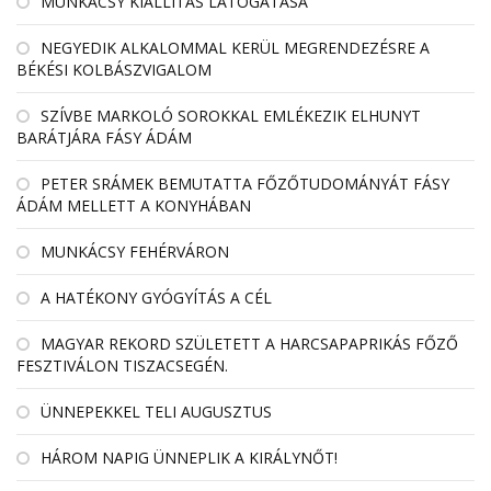
MUNKÁCSY KIÁLLÍTÁS LÁTOGATÁSA
NEGYEDIK ALKALOMMAL KERÜL MEGRENDEZÉSRE A
BÉKÉSI KOLBÁSZVIGALOM
SZÍVBE MARKOLÓ SOROKKAL EMLÉKEZIK ELHUNYT
BARÁTJÁRA FÁSY ÁDÁM
PETER SRÁMEK BEMUTATTA FŐZŐTUDOMÁNYÁT FÁSY
ÁDÁM MELLETT A KONYHÁBAN
MUNKÁCSY FEHÉRVÁRON
A HATÉKONY GYÓGYÍTÁS A CÉL
MAGYAR REKORD SZÜLETETT A HARCSAPAPRIKÁS FŐZŐ
FESZTIVÁLON TISZACSEGÉN.
ÜNNEPEKKEL TELI AUGUSZTUS
HÁROM NAPIG ÜNNEPLIK A KIRÁLYNŐT!