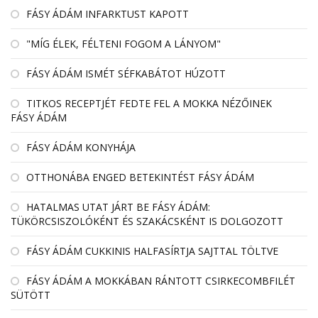
FÁSY ÁDÁM INFARKTUST KAPOTT
"MÍG ÉLEK, FÉLTENI FOGOM A LÁNYOM"
FÁSY ÁDÁM ISMÉT SÉFKABÁTOT HÚZOTT
TITKOS RECEPTJÉT FEDTE FEL A MOKKA NÉZŐINEK
FÁSY ÁDÁM
FÁSY ÁDÁM KONYHÁJA
OTTHONÁBA ENGED BETEKINTÉST FÁSY ÁDÁM
HATALMAS UTAT JÁRT BE FÁSY ÁDÁM:
TÜKÖRCSISZOLÓKÉNT ÉS SZAKÁCSKÉNT IS DOLGOZOTT
FÁSY ÁDÁM CUKKINIS HALFASÍRTJA SAJTTAL TÖLTVE
FÁSY ÁDÁM A MOKKÁBAN RÁNTOTT CSIRKECOMBFILÉT
SÜTÖTT