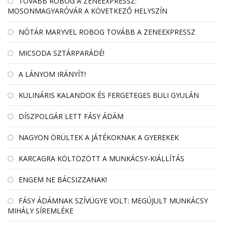
TOVÁBB ROBOG A ZENEEXPRESSZ:
MOSONMAGYARÓVÁR A KÖVETKEZŐ HELYSZÍN
NÓTÁR MARYVEL ROBOG TOVÁBB A ZENEEXPRESSZ
MICSODA SZTÁRPARÁDÉ!
A LÁNYOM IRÁNYÍT!
KULINÁRIS KALANDOK ÉS FERGETEGES BULI GYULÁN
DÍSZPOLGÁR LETT FÁSY ÁDÁM
NAGYON ÖRÜLTEK A JÁTÉKOKNAK A GYEREKEK
KARCAGRA KÖLTÖZÖTT A MUNKÁCSY-KIÁLLÍTÁS
ENGEM NE BÁCSIZZANAK!
FÁSY ÁDÁMNAK SZÍVÜGYE VOLT: MEGÚJULT MUNKÁCSY
MIHÁLY SÍREMLÉKE