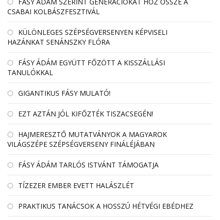
FÁSY ÁDÁM SZERINT GENERÁCIÓKAT HOZ ÖSSZE A
CSABAI KOLBÁSZFESZTIVÁL
KÜLÖNLEGES SZÉPSÉGVERSENYEN KÉPVISELI
HAZÁNKAT SENÁNSZKY FLÓRA
FÁSY ÁDÁM EGYÜTT FŐZÖTT A KISSZÁLLÁSI
TANULÓKKAL
GIGANTIKUS FÁSY MULATÓ!
EZT AZTÁN JÓL KIFŐZTÉK TISZACSEGÉN!
HAJMERESZTŐ MUTATVÁNYOK A MAGYAROK
VILÁGSZÉPE SZÉPSÉGVERSENY FINÁLÉJÁBAN
FÁSY ÁDÁM TARLÓS ISTVÁNT TÁMOGATJA
TÍZEZER EMBER EVETT HALÁSZLÉT
PRAKTIKUS TANÁCSOK A HOSSZÚ HÉTVÉGI EBÉDHEZ