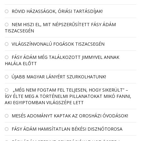
RÖVID HÁZASSÁGOK, ÓRIÁSI TARTÁSDÍJAK!
NEM HISZI EL, MIT NÉPSZERŰSÍTETT FÁSY ÁDÁM
TISZACSEGÉN
VILÁGSZÍNVONALÚ FOGÁSOK TISZACSEGÉN
FÁSY ÁDÁM MÉG TALÁLKOZOTT JIMMYVEL ANNAK
HALÁLA ELŐTT
ÚJABB MAGYAR LÁNYÉRT SZURKOLHATUNK!
„MÉG NEM FOGTAM FEL TELJESEN, HOGY SIKERÜLT” –
ÍGY ÉLTE MEG A TÖRTÉNELMI PILLANATOKAT MIKÓ FANNI,
AKI EGYIPTOMBAN VILÁGSZÉPE LETT
MESÉS ADOMÁNYT KAPTAK AZ OROSHÁZI ÓVODÁSOK!
FÁSY ÁDÁM HAMISÍTATLAN BÉKÉSI DISZNÓTOROSA