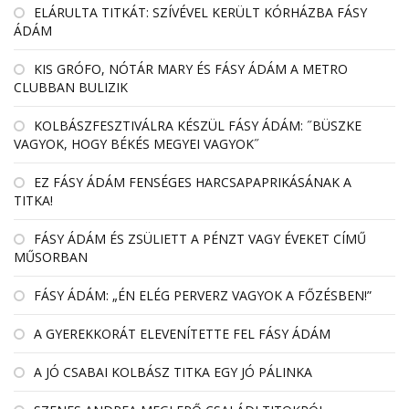
EL­ÁRULTA TIT­KÁT: SZÍ­VÉ­VEL KE­RÜLT KÓR­HÁZBA FÁSY
ÁDÁM
KIS GRÓFO, NÓTÁR MARY ÉS FÁSY ÁDÁM A METRO
CLUBBAN BULIZIK
KOLBÁSZFESZTIVÁLRA KÉSZÜL FÁSY ÁDÁM: ˝BÜSZKE
VAGYOK, HOGY BÉKÉS MEGYEI VAGYOK˝
EZ FÁSY ÁDÁM FENSÉGES HARCSAPAPRIKÁSÁNAK A
TITKA!
FÁSY ÁDÁM ÉS ZSÜLIETT A PÉNZT VAGY ÉVEKET CÍMŰ
MŰSORBAN
FÁSY ÁDÁM: „ÉN ELÉG PERVERZ VAGYOK A FŐZÉSBEN!”
A GYEREKKORÁT ELEVENÍTETTE FEL FÁSY ÁDÁM
A JÓ CSABAI KOLBÁSZ TITKA EGY JÓ PÁLINKA