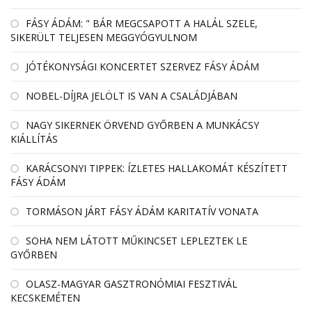
FÁSY ÁDÁM: " BÁR MEGCSAPOTT A HALÁL SZELE,
SIKERÜLT TELJESEN MEGGYÓGYULNOM
JÓTÉKONYSÁGI KONCERTET SZERVEZ FÁSY ÁDÁM
NOBEL-DÍJRA JELÖLT IS VAN A CSALÁDJÁBAN
NAGY SIKERNEK ÖRVEND GYŐRBEN A MUNKÁCSY
KIÁLLÍTÁS
KARÁCSONYI TIPPEK: ÍZLETES HALLAKOMÁT KÉSZÍTETT
FÁSY ÁDÁM
TORMÁSON JÁRT FÁSY ÁDÁM KARITATÍV VONATA
SOHA NEM LÁTOTT MŰKINCSET LEPLEZTEK LE
GYŐRBEN
OLASZ-MAGYAR GASZTRONÓMIAI FESZTIVÁL
KECSKEMÉTEN