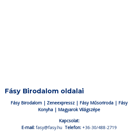
Fásy Birodalom oldalai
Fásy Birodalom
|
Zeneexpressz
|
Fásy Műsoriroda
|
Fásy
Konyha
|
Magyarok Világszépe
Kapcsolat:
E-mail:
fasy@fasy.hu
Telefon:
+36-30/488-2719