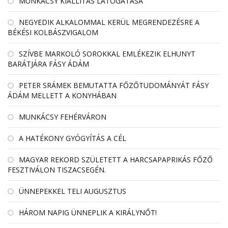
MUNKÁCSY KIÁLLÍTÁS LÁTOGATÁSA
NEGYEDIK ALKALOMMAL KERÜL MEGRENDEZÉSRE A
BÉKÉSI KOLBÁSZVIGALOM
SZÍVBE MARKOLÓ SOROKKAL EMLÉKEZIK ELHUNYT
BARÁTJÁRA FÁSY ÁDÁM
PETER SRÁMEK BEMUTATTA FŐZŐTUDOMÁNYÁT FÁSY
ÁDÁM MELLETT A KONYHÁBAN
MUNKÁCSY FEHÉRVÁRON
A HATÉKONY GYÓGYÍTÁS A CÉL
MAGYAR REKORD SZÜLETETT A HARCSAPAPRIKÁS FŐZŐ
FESZTIVÁLON TISZACSEGÉN.
ÜNNEPEKKEL TELI AUGUSZTUS
HÁROM NAPIG ÜNNEPLIK A KIRÁLYNŐT!