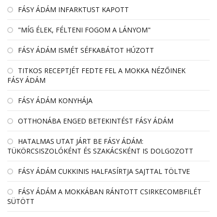
FÁSY ÁDÁM INFARKTUST KAPOTT
"MÍG ÉLEK, FÉLTENI FOGOM A LÁNYOM"
FÁSY ÁDÁM ISMÉT SÉFKABÁTOT HÚZOTT
TITKOS RECEPTJÉT FEDTE FEL A MOKKA NÉZŐINEK
FÁSY ÁDÁM
FÁSY ÁDÁM KONYHÁJA
OTTHONÁBA ENGED BETEKINTÉST FÁSY ÁDÁM
HATALMAS UTAT JÁRT BE FÁSY ÁDÁM:
TÜKÖRCSISZOLÓKÉNT ÉS SZAKÁCSKÉNT IS DOLGOZOTT
FÁSY ÁDÁM CUKKINIS HALFASÍRTJA SAJTTAL TÖLTVE
FÁSY ÁDÁM A MOKKÁBAN RÁNTOTT CSIRKECOMBFILÉT
SÜTÖTT