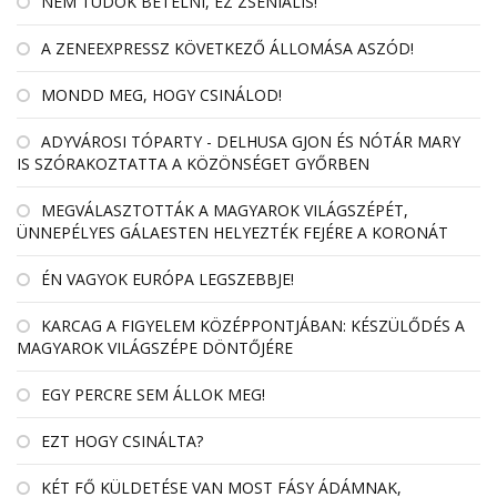
NEM TUDOK BETELNI, EZ ZSENIÁLIS!
A ZENEEXPRESSZ KÖVETKEZŐ ÁLLOMÁSA ASZÓD!
MONDD MEG, HOGY CSINÁLOD!
ADYVÁROSI TÓPARTY - DELHUSA GJON ÉS NÓTÁR MARY
IS SZÓRAKOZTATTA A KÖZÖNSÉGET GYŐRBEN
MEGVÁLASZTOTTÁK A MAGYAROK VILÁGSZÉPÉT,
ÜNNEPÉLYES GÁLAESTEN HELYEZTÉK FEJÉRE A KORONÁT
ÉN VAGYOK EURÓPA LEGSZEBBJE!
KARCAG A FIGYELEM KÖZÉPPONTJÁBAN: KÉSZÜLŐDÉS A
MAGYAROK VILÁGSZÉPE DÖNTŐJÉRE
EGY PERCRE SEM ÁLLOK MEG!
EZT HOGY CSINÁLTA?
KÉT FŐ KÜLDETÉSE VAN MOST FÁSY ÁDÁMNAK,