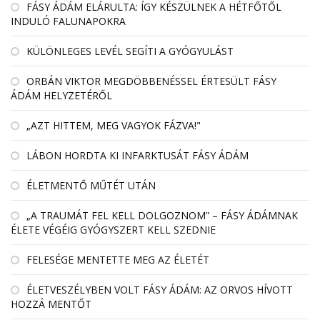
FÁSY ÁDÁM ELÁRULTA: ÍGY KÉSZÜLNEK A HÉTFŐTŐL
INDULÓ FALUNAPOKRA
KÜLÖNLEGES LEVÉL SEGÍTI A GYÓGYULÁST
ORBÁN VIKTOR MEGDÖBBENÉSSEL ÉRTESÜLT FÁSY
ÁDÁM HELYZETÉRŐL
„AZT HITTEM, MEG VAGYOK FÁZVA!"
LÁBON HORDTA KI INFARKTUSÁT FÁSY ÁDÁM
ÉLETMENTŐ MŰTÉT UTÁN
„A TRAUMÁT FEL KELL DOLGOZNOM” – FÁSY ÁDÁMNAK
ÉLETE VÉGÉIG GYÓGYSZERT KELL SZEDNIE
FELESÉGE MENTETTE MEG AZ ÉLETÉT
ÉLETVESZÉLYBEN VOLT FÁSY ÁDÁM: AZ ORVOS HÍVOTT
HOZZÁ MENTŐT