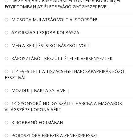
NAGY BAJBAN FÁSY ÁDÁM: ELTŰNTEK A BŐRÖNDJEI
EGYIPTOMBAN AZ ÉLETBEVÁGÓ GYÓGYSZEREIVEL
MICSODA MULATSÁG VOLT ALSÓÖRSÖN!
AZ ORSZÁG LEGJOBB KOLBÁSZA
MÉG A KERÍTÉS IS KOLBÁSZBÓL VOLT
KÁPOSZTÁBÓL KÉSZÜLT ÉTELEK VERSENYEZTEK
TÍZ ÉVES LETT A TISZACSEGEI HARCSAPAPRIKÁS FŐZŐ
FESZTIVÁL
MOZDULJ! BARTA SYLVIVEL!
14 GYÖNYÖRŰ HÖLGY SZÁLLT HARCBA A MAGYAROK
VILÁGSZÉPE KORONÁJÁÉRT
KIROBBANÓ FORMÁBAN
POROSZLÓRA ÉRKEZIK A ZENEEXPRESSZ!