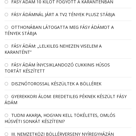
FÁSY ÁDÁM 10 KILÓT FOGYOTT A KARANTÉNBAN
FÁSY ÁDÁMNÁL JÁRT A TV2 TÉNYEK PLUSZ STÁBJA
OTTHONÁBAN LÁTOGATTA MEG FÁSY ÁDÁMOT A
TÉNYEK STÁBJA
FÁSY ÁDÁM: „LELKILEG NEHEZEN VISELEM A
KARANTÉNT”
FÁSY ÁDÁM ÍNYCSIKLANDOZÓ CUKKINIS HÚSOS
TORTÁT KÉSZÍTETT
DISZNÓTOROSSAL KÉSZÜLTEK A BÖLLÉREK
GYEREKKORI ÁLOM: EREDETILEG PÉKNEK KÉSZÜLT FÁSY
ÁDÁM
TUDNI AKARJA, HOGYAN KELL TÖKÉLETES, OMLÓS
HÚSVÉTI SONKÁT KÉSZÍTENI?
III. NEMZETKÖZI BÖLLÉRVERSENY NYÍREGYHÁZÁN