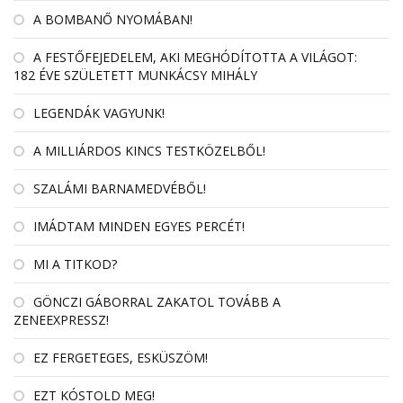
A BOMBANŐ NYOMÁBAN!
A FESTŐFEJEDELEM, AKI MEGHÓDÍTOTTA A VILÁGOT:
182 ÉVE SZÜLETETT MUNKÁCSY MIHÁLY
LEGENDÁK VAGYUNK!
A MILLIÁRDOS KINCS TESTKÖZELBŐL!
SZALÁMI BARNAMEDVÉBŐL!
IMÁDTAM MINDEN EGYES PERCÉT!
MI A TITKOD?
GÖNCZI GÁBORRAL ZAKATOL TOVÁBB A
ZENEEXPRESSZ!
EZ FERGETEGES, ESKÜSZÖM!
EZT KÓSTOLD MEG!