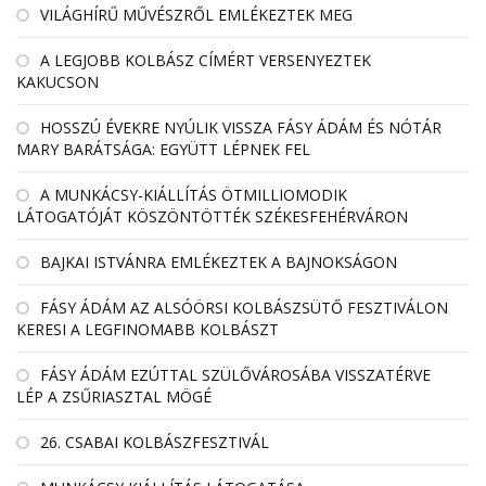
VILÁGHÍRŰ MŰVÉSZRŐL EMLÉKEZTEK MEG
A LEGJOBB KOLBÁSZ CÍMÉRT VERSENYEZTEK
KAKUCSON
HOSSZÚ ÉVEKRE NYÚLIK VISSZA FÁSY ÁDÁM ÉS NÓTÁR
MARY BARÁTSÁGA: EGYÜTT LÉPNEK FEL
A MUNKÁCSY-KIÁLLÍTÁS ÖTMILLIOMODIK
LÁTOGATÓJÁT KÖSZÖNTÖTTÉK SZÉKESFEHÉRVÁRON
BAJKAI ISTVÁNRA EMLÉKEZTEK A BAJNOKSÁGON
FÁSY ÁDÁM AZ ALSÓÖRSI KOLBÁSZSÜTŐ FESZTIVÁLON
KERESI A LEGFINOMABB KOLBÁSZT
FÁSY ÁDÁM EZÚTTAL SZÜLŐVÁROSÁBA VISSZATÉRVE
LÉP A ZSŰRIASZTAL MÖGÉ
26. CSABAI KOLBÁSZFESZTIVÁL