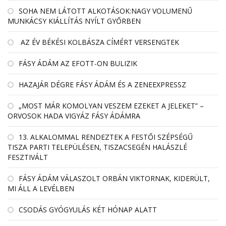
SOHA NEM LÁTOTT ALKOTÁSOK:NAGY VOLUMENŰ
MUNKÁCSY KIÁLLÍTÁS NYÍLT GYŐRBEN
AZ ÉV BÉKÉSI KOLBÁSZA CÍMÉRT VERSENGTEK
FÁSY ÁDÁM AZ EFOTT-ON BULIZIK
HAZAJÁR DÉGRE FÁSY ÁDÁM ÉS A ZENEEXPRESSZ
„MOST MÁR KOMOLYAN VESZEM EZEKET A JELEKET” –
ORVOSOK HADA VIGYÁZ FÁSY ÁDÁMRA
13. ALKALOMMAL RENDEZTEK A FESTŐI SZÉPSÉGŰ
TISZA PARTI TELEPÜLÉSEN, TISZACSEGÉN HALÁSZLÉ
FESZTIVÁLT
FÁSY ÁDÁM VÁLASZOLT ORBÁN VIKTORNAK, KIDERÜLT,
MI ÁLL A LEVÉLBEN
CSODÁS GYÓGYULÁS KÉT HÓNAP ALATT