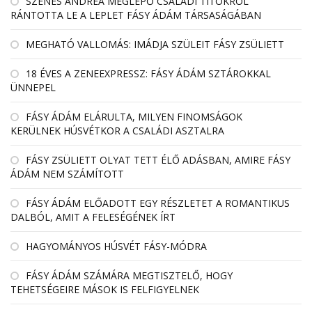
SZENES ANDREA MEGLEPŐ CSALÁDI TITOKRÓL
RÁNTOTTA LE A LEPLET FÁSY ÁDÁM TÁRSASÁGÁBAN
MEGHATÓ VALLOMÁS: IMÁDJA SZÜLEIT FÁSY ZSÜLIETT
18 ÉVES A ZENEEXPRESSZ: FÁSY ÁDÁM SZTÁROKKAL
ÜNNEPEL
FÁSY ÁDÁM ELÁRULTA, MILYEN FINOMSÁGOK
KERÜLNEK HÚSVÉTKOR A CSALÁDI ASZTALRA
FÁSY ZSÜLIETT OLYAT TETT ÉLŐ ADÁSBAN, AMIRE FÁSY
ÁDÁM NEM SZÁMÍTOTT
FÁSY ÁDÁM ELŐADOTT EGY RÉSZLETET A ROMANTIKUS
DALBÓL, AMIT A FELESÉGÉNEK ÍRT
HAGYOMÁNYOS HÚSVÉT FÁSY-MÓDRA
FÁSY ÁDÁM SZÁMÁRA MEGTISZTELŐ, HOGY
TEHETSÉGEIRE MÁSOK IS FELFIGYELNEK