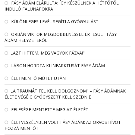
FÁSY ÁDÁM ELÁRULTA: ÍGY KÉSZÜLNEK A HÉTFŐTŐL
INDULÓ FALUNAPOKRA
KÜLÖNLEGES LEVÉL SEGÍTI A GYÓGYULÁST
ORBÁN VIKTOR MEGDÖBBENÉSSEL ÉRTESÜLT FÁSY
ÁDÁM HELYZETÉRŐL
„AZT HITTEM, MEG VAGYOK FÁZVA!"
LÁBON HORDTA KI INFARKTUSÁT FÁSY ÁDÁM
ÉLETMENTŐ MŰTÉT UTÁN
„A TRAUMÁT FEL KELL DOLGOZNOM” – FÁSY ÁDÁMNAK
ÉLETE VÉGÉIG GYÓGYSZERT KELL SZEDNIE
FELESÉGE MENTETTE MEG AZ ÉLETÉT
ÉLETVESZÉLYBEN VOLT FÁSY ÁDÁM: AZ ORVOS HÍVOTT
HOZZÁ MENTŐT