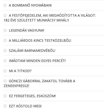
A BOMBANŐ NYOMÁBAN!
A FESTŐFEJEDELEM, AKI MEGHÓDÍTOTTA A VILÁGOT:
182 ÉVE SZÜLETETT MUNKÁCSY MIHÁLY
LEGENDÁK VAGYUNK!
A MILLIÁRDOS KINCS TESTKÖZELBŐL!
SZALÁMI BARNAMEDVÉBŐL!
IMÁDTAM MINDEN EGYES PERCÉT!
MI A TITKOD?
GÖNCZI GÁBORRAL ZAKATOL TOVÁBB A
ZENEEXPRESSZ!
EZ FERGETEGES, ESKÜSZÖM!
EZT KÓSTOLD MEG!