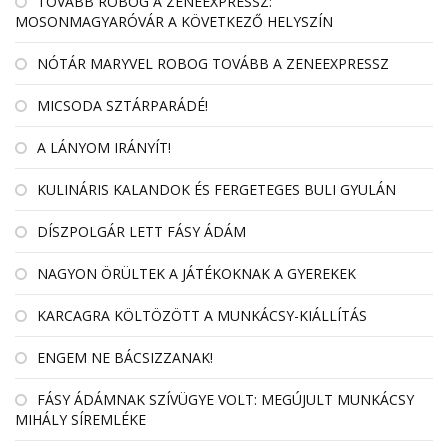
TOVÁBB ROBOG A ZENEEXPRESSZ:
MOSONMAGYARÓVÁR A KÖVETKEZŐ HELYSZÍN
NÓTÁR MARYVEL ROBOG TOVÁBB A ZENEEXPRESSZ
MICSODA SZTÁRPARÁDÉ!
A LÁNYOM IRÁNYÍT!
KULINÁRIS KALANDOK ÉS FERGETEGES BULI GYULÁN
DÍSZPOLGÁR LETT FÁSY ÁDÁM
NAGYON ÖRÜLTEK A JÁTÉKOKNAK A GYEREKEK
KARCAGRA KÖLTÖZÖTT A MUNKÁCSY-KIÁLLÍTÁS
ENGEM NE BÁCSIZZANAK!
FÁSY ÁDÁMNAK SZÍVÜGYE VOLT: MEGÚJULT MUNKÁCSY
MIHÁLY SÍREMLÉKE