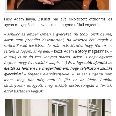
Fásy Ádám lánya, Zsüliett pár éve elköltözött otthonról, és
ugyan meglepő lehet, szülei minden gond nélkül engedték el.
– Amikor az ember ismeri a gyerekét, mi több, bízik benne,
akkor nem próbálja visszatartani, ha késznek érzi magát a
szüleitől való leválásra. Az már más kérdés, hogy féltem, és
félteni is fogom, amíg élek
– kezdi Ádám a
Story magazinnak.
–
Mindig is az én kicsi lányom marad, akkor is hagy egyszer
férjhez megy és családot alapít. (...) És a
legszebb ajándék az
élettől az lennem ha megérthetném, hogy találkozom Zsülike
gyerekével
– folytatja elérzékenyülve. – De ezt sürgetni nem
lehet, meg hát még nem is jött ez az ideje. Amióta
látványosan lefogyott, még inkább körbezsongják a férfiak,
ezzel tisztában vagyok.