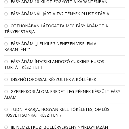
FÁSY ÁDÁM 10 KILÓT FOGYOTT A KARANTÉNBAN
FÁSY ÁDÁMNÁL JÁRT A TV2 TÉNYEK PLUSZ STÁBJA
OTTHONÁBAN LÁTOGATTA MEG FÁSY ÁDÁMOT A
TÉNYEK STÁBJA
FÁSY ÁDÁM: „LELKILEG NEHEZEN VISELEM A
KARANTÉNT”
FÁSY ÁDÁM ÍNYCSIKLANDOZÓ CUKKINIS HÚSOS
TORTÁT KÉSZÍTETT
DISZNÓTOROSSAL KÉSZÜLTEK A BÖLLÉREK
GYEREKKORI ÁLOM: EREDETILEG PÉKNEK KÉSZÜLT FÁSY
ÁDÁM
TUDNI AKARJA, HOGYAN KELL TÖKÉLETES, OMLÓS
HÚSVÉTI SONKÁT KÉSZÍTENI?
III. NEMZETKÖZI BÖLLÉRVERSENY NYÍREGYHÁZÁN