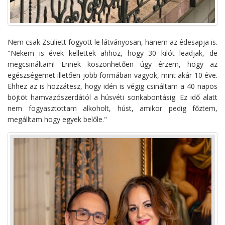
Nem csak Zsüliett fogyott le látványosan, hanem az édesapja is.
"Nekem is évek kellettek ahhoz, hogy 30 kilót leadjak, de
megcsináltam! Ennek köszönhetően úgy érzem, hogy az
egészségemet illetően jobb formában vagyok, mint akár 10 éve.
Ehhez az is hozzátesz, hogy idén is végig csináltam a 40 napos
böjtöt hamvazószerdától a húsvéti sonkabontásig. Ez idő alatt
nem fogyasztottam alkoholt, húst, amikor pedig főztem,
megálltam hogy egyek belőle."