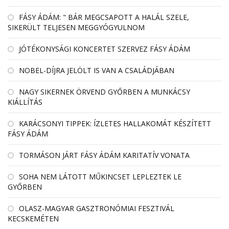
FÁSY ÁDÁM: " BÁR MEGCSAPOTT A HALÁL SZELE,
SIKERÜLT TELJESEN MEGGYÓGYULNOM
JÓTÉKONYSÁGI KONCERTET SZERVEZ FÁSY ÁDÁM
NOBEL-DÍJRA JELÖLT IS VAN A CSALÁDJÁBAN
NAGY SIKERNEK ÖRVEND GYŐRBEN A MUNKÁCSY
KIÁLLÍTÁS
KARÁCSONYI TIPPEK: ÍZLETES HALLAKOMÁT KÉSZÍTETT
FÁSY ÁDÁM
TORMÁSON JÁRT FÁSY ÁDÁM KARITATÍV VONATA
SOHA NEM LÁTOTT MŰKINCSET LEPLEZTEK LE
GYŐRBEN
OLASZ-MAGYAR GASZTRONÓMIAI FESZTIVÁL
KECSKEMÉTEN