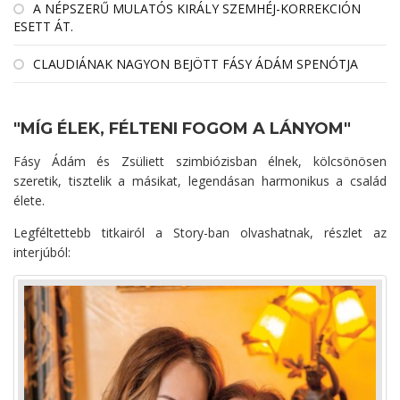
A NÉPSZERŰ MULATÓS KIRÁLY SZEMHÉJ-KORREKCIÓN
ESETT ÁT.
CLAUDIÁNAK NAGYON BEJÖTT FÁSY ÁDÁM SPENÓTJA
"MÍG ÉLEK, FÉLTENI FOGOM A LÁNYOM"
Fásy Ádám és Zsüliett szimbiózisban élnek, kölcsönösen
szeretik, tisztelik a másikat, l
egendásan harmonikus a család
élete.
Legféltettebb titkairól a Story-ban olvashatnak, részlet az
interjúból: