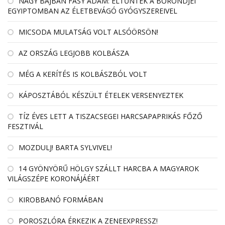
NAGY BAJBAN FÁSY ÁDÁM: ELTŰNTEK A BŐRÖNDJEI
EGYIPTOMBAN AZ ÉLETBEVÁGÓ GYÓGYSZEREIVEL
MICSODA MULATSÁG VOLT ALSÓÖRSÖN!
AZ ORSZÁG LEGJOBB KOLBÁSZA
MÉG A KERÍTÉS IS KOLBÁSZBÓL VOLT
KÁPOSZTÁBÓL KÉSZÜLT ÉTELEK VERSENYEZTEK
TÍZ ÉVES LETT A TISZACSEGEI HARCSAPAPRIKÁS FŐZŐ
FESZTIVÁL
MOZDULJ! BARTA SYLVIVEL!
14 GYÖNYÖRŰ HÖLGY SZÁLLT HARCBA A MAGYAROK
VILÁGSZÉPE KORONÁJÁÉRT
KIROBBANÓ FORMÁBAN
POROSZLÓRA ÉRKEZIK A ZENEEXPRESSZ!