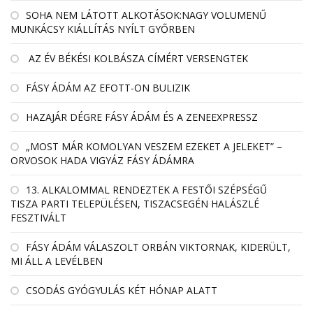
SOHA NEM LÁTOTT ALKOTÁSOK:NAGY VOLUMENŰ
MUNKÁCSY KIÁLLÍTÁS NYÍLT GYŐRBEN
AZ ÉV BÉKÉSI KOLBÁSZA CÍMÉRT VERSENGTEK
FÁSY ÁDÁM AZ EFOTT-ON BULIZIK
HAZAJÁR DÉGRE FÁSY ÁDÁM ÉS A ZENEEXPRESSZ
„MOST MÁR KOMOLYAN VESZEM EZEKET A JELEKET” –
ORVOSOK HADA VIGYÁZ FÁSY ÁDÁMRA
13. ALKALOMMAL RENDEZTEK A FESTŐI SZÉPSÉGŰ
TISZA PARTI TELEPÜLÉSEN, TISZACSEGÉN HALÁSZLÉ
FESZTIVÁLT
FÁSY ÁDÁM VÁLASZOLT ORBÁN VIKTORNAK, KIDERÜLT,
MI ÁLL A LEVÉLBEN
CSODÁS GYÓGYULÁS KÉT HÓNAP ALATT