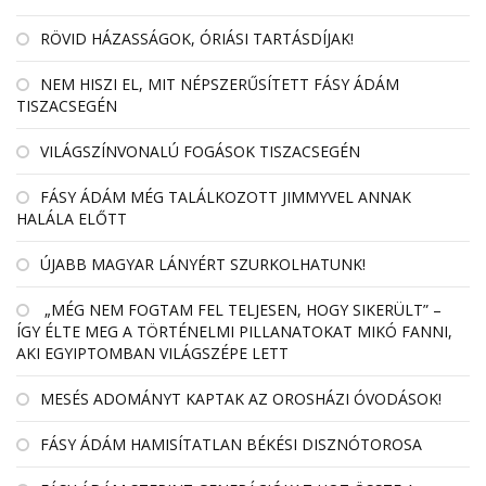
RÖVID HÁZASSÁGOK, ÓRIÁSI TARTÁSDÍJAK!
NEM HISZI EL, MIT NÉPSZERŰSÍTETT FÁSY ÁDÁM
TISZACSEGÉN
VILÁGSZÍNVONALÚ FOGÁSOK TISZACSEGÉN
FÁSY ÁDÁM MÉG TALÁLKOZOTT JIMMYVEL ANNAK
HALÁLA ELŐTT
ÚJABB MAGYAR LÁNYÉRT SZURKOLHATUNK!
„MÉG NEM FOGTAM FEL TELJESEN, HOGY SIKERÜLT” –
ÍGY ÉLTE MEG A TÖRTÉNELMI PILLANATOKAT MIKÓ FANNI,
AKI EGYIPTOMBAN VILÁGSZÉPE LETT
MESÉS ADOMÁNYT KAPTAK AZ OROSHÁZI ÓVODÁSOK!
FÁSY ÁDÁM HAMISÍTATLAN BÉKÉSI DISZNÓTOROSA