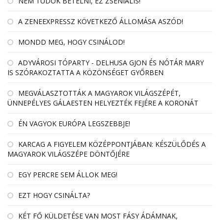
NEM TUDOK BETELNI, EZ ZSENIÁLIS!
A ZENEEXPRESSZ KÖVETKEZŐ ÁLLOMÁSA ASZÓD!
MONDD MEG, HOGY CSINÁLOD!
ADYVÁROSI TÓPARTY - DELHUSA GJON ÉS NÓTÁR MARY
IS SZÓRAKOZTATTA A KÖZÖNSÉGET GYŐRBEN
MEGVÁLASZTOTTÁK A MAGYAROK VILÁGSZÉPÉT,
ÜNNEPÉLYES GÁLAESTEN HELYEZTÉK FEJÉRE A KORONÁT
ÉN VAGYOK EURÓPA LEGSZEBBJE!
KARCAG A FIGYELEM KÖZÉPPONTJÁBAN: KÉSZÜLŐDÉS A
MAGYAROK VILÁGSZÉPE DÖNTŐJÉRE
EGY PERCRE SEM ÁLLOK MEG!
EZT HOGY CSINÁLTA?
KÉT FŐ KÜLDETÉSE VAN MOST FÁSY ÁDÁMNAK,