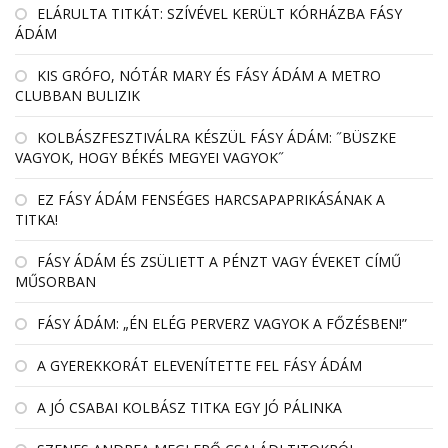
EL­ÁRULTA TIT­KÁT: SZÍ­VÉ­VEL KE­RÜLT KÓR­HÁZBA FÁSY
ÁDÁM
KIS GRÓFO, NÓTÁR MARY ÉS FÁSY ÁDÁM A METRO
CLUBBAN BULIZIK
KOLBÁSZFESZTIVÁLRA KÉSZÜL FÁSY ÁDÁM: ˝BÜSZKE
VAGYOK, HOGY BÉKÉS MEGYEI VAGYOK˝
EZ FÁSY ÁDÁM FENSÉGES HARCSAPAPRIKÁSÁNAK A
TITKA!
FÁSY ÁDÁM ÉS ZSÜLIETT A PÉNZT VAGY ÉVEKET CÍMŰ
MŰSORBAN
FÁSY ÁDÁM: „ÉN ELÉG PERVERZ VAGYOK A FŐZÉSBEN!”
A GYEREKKORÁT ELEVENÍTETTE FEL FÁSY ÁDÁM
A JÓ CSABAI KOLBÁSZ TITKA EGY JÓ PÁLINKA