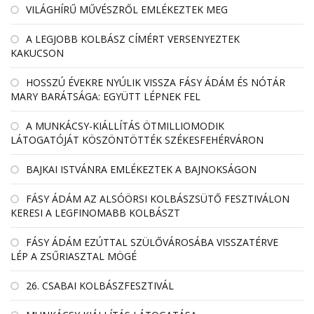
VILÁGHÍRŰ MŰVÉSZRŐL EMLÉKEZTEK MEG
A LEGJOBB KOLBÁSZ CÍMÉRT VERSENYEZTEK
KAKUCSON
HOSSZÚ ÉVEKRE NYÚLIK VISSZA FÁSY ÁDÁM ÉS NÓTÁR
MARY BARÁTSÁGA: EGYÜTT LÉPNEK FEL
A MUNKÁCSY-KIÁLLÍTÁS ÖTMILLIOMODIK
LÁTOGATÓJÁT KÖSZÖNTÖTTÉK SZÉKESFEHÉRVÁRON
BAJKAI ISTVÁNRA EMLÉKEZTEK A BAJNOKSÁGON
FÁSY ÁDÁM AZ ALSÓÖRSI KOLBÁSZSÜTŐ FESZTIVÁLON
KERESI A LEGFINOMABB KOLBÁSZT
FÁSY ÁDÁM EZÚTTAL SZÜLŐVÁROSÁBA VISSZATÉRVE
LÉP A ZSŰRIASZTAL MÖGÉ
26. CSABAI KOLBÁSZFESZTIVÁL