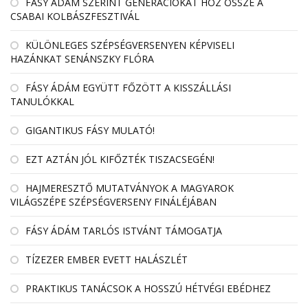
FÁSY ÁDÁM SZERINT GENERÁCIÓKAT HOZ ÖSSZE A
CSABAI KOLBÁSZFESZTIVÁL
KÜLÖNLEGES SZÉPSÉGVERSENYEN KÉPVISELI
HAZÁNKAT SENÁNSZKY FLÓRA
FÁSY ÁDÁM EGYÜTT FŐZÖTT A KISSZÁLLÁSI
TANULÓKKAL
GIGANTIKUS FÁSY MULATÓ!
EZT AZTÁN JÓL KIFŐZTÉK TISZACSEGÉN!
HAJMERESZTŐ MUTATVÁNYOK A MAGYAROK
VILÁGSZÉPE SZÉPSÉGVERSENY FINÁLÉJÁBAN
FÁSY ÁDÁM TARLÓS ISTVÁNT TÁMOGATJA
TÍZEZER EMBER EVETT HALÁSZLÉT
PRAKTIKUS TANÁCSOK A HOSSZÚ HÉTVÉGI EBÉDHEZ