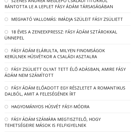
SZENES ANDREA MEGLEPŐ CSALÁDI TITOKRÓL
RÁNTOTTA LE A LEPLET FÁSY ÁDÁM TÁRSASÁGÁBAN
MEGHATÓ VALLOMÁS: IMÁDJA SZÜLEIT FÁSY ZSÜLIETT
18 ÉVES A ZENEEXPRESSZ: FÁSY ÁDÁM SZTÁROKKAL
ÜNNEPEL
FÁSY ÁDÁM ELÁRULTA, MILYEN FINOMSÁGOK
KERÜLNEK HÚSVÉTKOR A CSALÁDI ASZTALRA
FÁSY ZSÜLIETT OLYAT TETT ÉLŐ ADÁSBAN, AMIRE FÁSY
ÁDÁM NEM SZÁMÍTOTT
FÁSY ÁDÁM ELŐADOTT EGY RÉSZLETET A ROMANTIKUS
DALBÓL, AMIT A FELESÉGÉNEK ÍRT
HAGYOMÁNYOS HÚSVÉT FÁSY-MÓDRA
FÁSY ÁDÁM SZÁMÁRA MEGTISZTELŐ, HOGY
TEHETSÉGEIRE MÁSOK IS FELFIGYELNEK