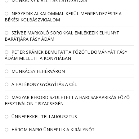
MUNKÁCSY KIÁLLÍTÁS LÁTOGATÁSA
NEGYEDIK ALKALOMMAL KERÜL MEGRENDEZÉSRE A
BÉKÉSI KOLBÁSZVIGALOM
SZÍVBE MARKOLÓ SOROKKAL EMLÉKEZIK ELHUNYT
BARÁTJÁRA FÁSY ÁDÁM
PETER SRÁMEK BEMUTATTA FŐZŐTUDOMÁNYÁT FÁSY
ÁDÁM MELLETT A KONYHÁBAN
MUNKÁCSY FEHÉRVÁRON
A HATÉKONY GYÓGYÍTÁS A CÉL
MAGYAR REKORD SZÜLETETT A HARCSAPAPRIKÁS FŐZŐ
FESZTIVÁLON TISZACSEGÉN.
ÜNNEPEKKEL TELI AUGUSZTUS
HÁROM NAPIG ÜNNEPLIK A KIRÁLYNŐT!