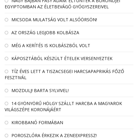
NAGY BAJBAN FÁSY ÁDÁM: ELTŰNTEK A BŐRÖNDJEI
EGYIPTOMBAN AZ ÉLETBEVÁGÓ GYÓGYSZEREIVEL
MICSODA MULATSÁG VOLT ALSÓÖRSÖN!
AZ ORSZÁG LEGJOBB KOLBÁSZA
MÉG A KERÍTÉS IS KOLBÁSZBÓL VOLT
KÁPOSZTÁBÓL KÉSZÜLT ÉTELEK VERSENYEZTEK
TÍZ ÉVES LETT A TISZACSEGEI HARCSAPAPRIKÁS FŐZŐ
FESZTIVÁL
MOZDULJ! BARTA SYLVIVEL!
14 GYÖNYÖRŰ HÖLGY SZÁLLT HARCBA A MAGYAROK
VILÁGSZÉPE KORONÁJÁÉRT
KIROBBANÓ FORMÁBAN
POROSZLÓRA ÉRKEZIK A ZENEEXPRESSZ!