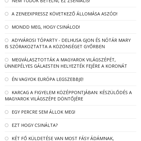
NEM TUDOK BETELNI, EZ ZSENIÁLIS!
A ZENEEXPRESSZ KÖVETKEZŐ ÁLLOMÁSA ASZÓD!
MONDD MEG, HOGY CSINÁLOD!
ADYVÁROSI TÓPARTY - DELHUSA GJON ÉS NÓTÁR MARY
IS SZÓRAKOZTATTA A KÖZÖNSÉGET GYŐRBEN
MEGVÁLASZTOTTÁK A MAGYAROK VILÁGSZÉPÉT,
ÜNNEPÉLYES GÁLAESTEN HELYEZTÉK FEJÉRE A KORONÁT
ÉN VAGYOK EURÓPA LEGSZEBBJE!
KARCAG A FIGYELEM KÖZÉPPONTJÁBAN: KÉSZÜLŐDÉS A
MAGYAROK VILÁGSZÉPE DÖNTŐJÉRE
EGY PERCRE SEM ÁLLOK MEG!
EZT HOGY CSINÁLTA?
KÉT FŐ KÜLDETÉSE VAN MOST FÁSY ÁDÁMNAK,