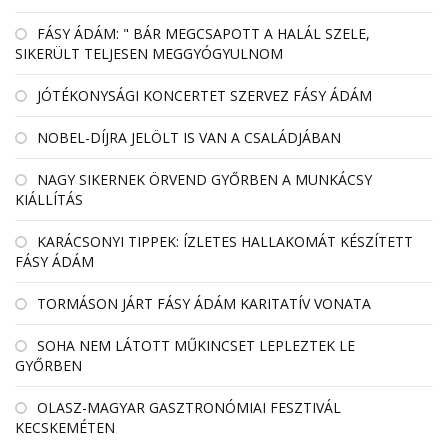
FÁSY ÁDÁM: " BÁR MEGCSAPOTT A HALÁL SZELE,
SIKERÜLT TELJESEN MEGGYÓGYULNOM
JÓTÉKONYSÁGI KONCERTET SZERVEZ FÁSY ÁDÁM
NOBEL-DÍJRA JELÖLT IS VAN A CSALÁDJÁBAN
NAGY SIKERNEK ÖRVEND GYŐRBEN A MUNKÁCSY
KIÁLLÍTÁS
KARÁCSONYI TIPPEK: ÍZLETES HALLAKOMÁT KÉSZÍTETT
FÁSY ÁDÁM
TORMÁSON JÁRT FÁSY ÁDÁM KARITATÍV VONATA
SOHA NEM LÁTOTT MŰKINCSET LEPLEZTEK LE
GYŐRBEN
OLASZ-MAGYAR GASZTRONÓMIAI FESZTIVÁL
KECSKEMÉTEN