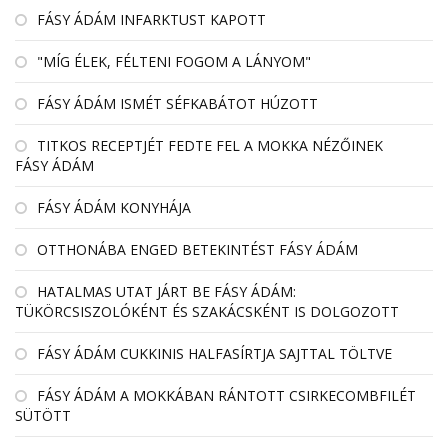
FÁSY ÁDÁM INFARKTUST KAPOTT
"MÍG ÉLEK, FÉLTENI FOGOM A LÁNYOM"
FÁSY ÁDÁM ISMÉT SÉFKABÁTOT HÚZOTT
TITKOS RECEPTJÉT FEDTE FEL A MOKKA NÉZŐINEK
FÁSY ÁDÁM
FÁSY ÁDÁM KONYHÁJA
OTTHONÁBA ENGED BETEKINTÉST FÁSY ÁDÁM
HATALMAS UTAT JÁRT BE FÁSY ÁDÁM:
TÜKÖRCSISZOLÓKÉNT ÉS SZAKÁCSKÉNT IS DOLGOZOTT
FÁSY ÁDÁM CUKKINIS HALFASÍRTJA SAJTTAL TÖLTVE
FÁSY ÁDÁM A MOKKÁBAN RÁNTOTT CSIRKECOMBFILÉT
SÜTÖTT