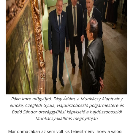
Pákh Imre műgyűjtő, Fásy Ádám, a Munkácsy Alapítvány
elnöke, Czeglédi Gyula, Hajdúszoboszló polgármestere és
Bodó Sándor országgyűlési képviselő a hajdúszoboszlói
Munkácsy-kiállítás megnyitóján
– Már önmagában az sem volt kis teljesítmény, hogy a valódi