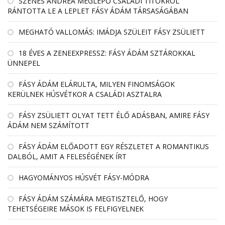
SZENES ANDREA MEGLEPŐ CSALÁDI TITOKRÓL
RÁNTOTTA LE A LEPLET FÁSY ÁDÁM TÁRSASÁGÁBAN
MEGHATÓ VALLOMÁS: IMÁDJA SZÜLEIT FÁSY ZSÜLIETT
18 ÉVES A ZENEEXPRESSZ: FÁSY ÁDÁM SZTÁROKKAL
ÜNNEPEL
FÁSY ÁDÁM ELÁRULTA, MILYEN FINOMSÁGOK
KERÜLNEK HÚSVÉTKOR A CSALÁDI ASZTALRA
FÁSY ZSÜLIETT OLYAT TETT ÉLŐ ADÁSBAN, AMIRE FÁSY
ÁDÁM NEM SZÁMÍTOTT
FÁSY ÁDÁM ELŐADOTT EGY RÉSZLETET A ROMANTIKUS
DALBÓL, AMIT A FELESÉGÉNEK ÍRT
HAGYOMÁNYOS HÚSVÉT FÁSY-MÓDRA
FÁSY ÁDÁM SZÁMÁRA MEGTISZTELŐ, HOGY
TEHETSÉGEIRE MÁSOK IS FELFIGYELNEK