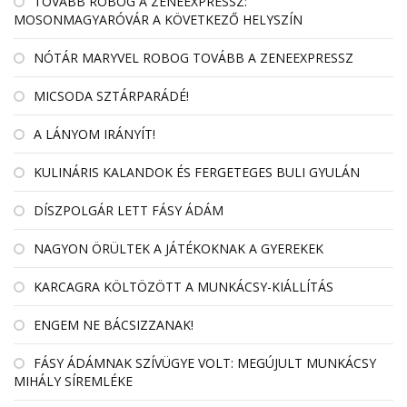
TOVÁBB ROBOG A ZENEEXPRESSZ:
MOSONMAGYARÓVÁR A KÖVETKEZŐ HELYSZÍN
NÓTÁR MARYVEL ROBOG TOVÁBB A ZENEEXPRESSZ
MICSODA SZTÁRPARÁDÉ!
A LÁNYOM IRÁNYÍT!
KULINÁRIS KALANDOK ÉS FERGETEGES BULI GYULÁN
DÍSZPOLGÁR LETT FÁSY ÁDÁM
NAGYON ÖRÜLTEK A JÁTÉKOKNAK A GYEREKEK
KARCAGRA KÖLTÖZÖTT A MUNKÁCSY-KIÁLLÍTÁS
ENGEM NE BÁCSIZZANAK!
FÁSY ÁDÁMNAK SZÍVÜGYE VOLT: MEGÚJULT MUNKÁCSY
MIHÁLY SÍREMLÉKE