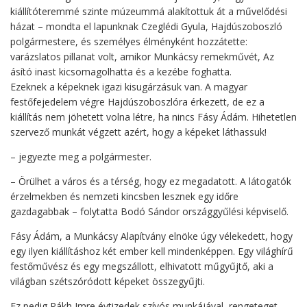
kiállítóteremmé szinte múzeummá alakítottuk át a művelődési
házat – mondta el lapunknak Czeglédi Gyula, Hajdúszoboszló
polgármestere, és személyes élményként hozzátette:
varázslatos pillanat volt, amikor Munkácsy remekművét, Az
ásító inast kicsomagolhatta és a kezébe foghatta.
Ezeknek a képeknek igazi kisugárzásuk van. A magyar
festőfejedelem végre Hajdúszoboszlóra érkezett, de ez a
kiállítás nem jöhetett volna létre, ha nincs Fásy Ádám. Hihetetlen
szervező munkát végzett azért, hogy a képeket láthassuk!
– jegyezte meg a polgármester.
– Örülhet a város és a térség, hogy ez megadatott. A látogatók
érzelmekben és nemzeti kincsben lesznek egy időre
gazdagabbak – folytatta Bodó Sándor országgyűlési képviselő.
Fásy Ádám, a Munkácsy Alapítvány elnöke úgy vélekedett, hogy
egy ilyen kiállításhoz két ember kell mindenképpen. Egy világhírű
festőművész és egy megszállott, elhivatott műgyűjtő, aki a
világban szétszóródott képeket összegyűjti.
Ez pedig Pákh Imre évtizedek szívós munkájával, rengeteget