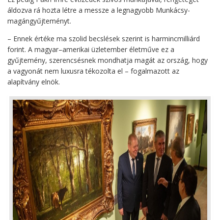
áldozva rá hozta létre a messze a legnagyobb Munkácsy-
magángyűjteményt.
– Ennek értéke ma szolid becslések szerint is harmincmilliárd
forint. A magyar–amerikai üzletember életműve ez a
gyűjtemény, szerencsésnek mondhatja magát az ország, hogy
a vagyonát nem luxusra tékozolta el – fogalmazott az
alapítvány elnök.