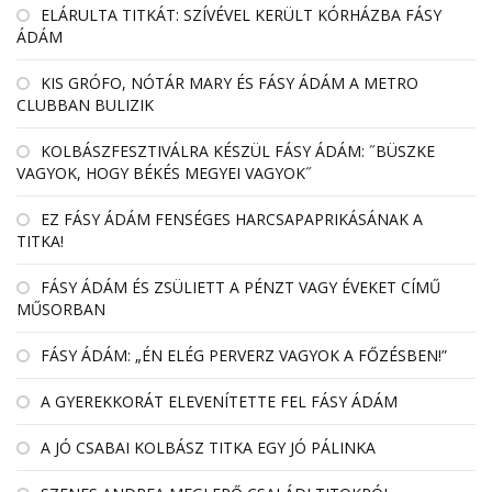
EL­ÁRULTA TIT­KÁT: SZÍ­VÉ­VEL KE­RÜLT KÓR­HÁZBA FÁSY
ÁDÁM
KIS GRÓFO, NÓTÁR MARY ÉS FÁSY ÁDÁM A METRO
CLUBBAN BULIZIK
KOLBÁSZFESZTIVÁLRA KÉSZÜL FÁSY ÁDÁM: ˝BÜSZKE
VAGYOK, HOGY BÉKÉS MEGYEI VAGYOK˝
EZ FÁSY ÁDÁM FENSÉGES HARCSAPAPRIKÁSÁNAK A
TITKA!
FÁSY ÁDÁM ÉS ZSÜLIETT A PÉNZT VAGY ÉVEKET CÍMŰ
MŰSORBAN
FÁSY ÁDÁM: „ÉN ELÉG PERVERZ VAGYOK A FŐZÉSBEN!”
A GYEREKKORÁT ELEVENÍTETTE FEL FÁSY ÁDÁM
A JÓ CSABAI KOLBÁSZ TITKA EGY JÓ PÁLINKA