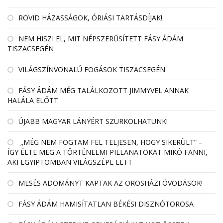
RÖVID HÁZASSÁGOK, ÓRIÁSI TARTÁSDÍJAK!
NEM HISZI EL, MIT NÉPSZERŰSÍTETT FÁSY ÁDÁM
TISZACSEGÉN
VILÁGSZÍNVONALÚ FOGÁSOK TISZACSEGÉN
FÁSY ÁDÁM MÉG TALÁLKOZOTT JIMMYVEL ANNAK
HALÁLA ELŐTT
ÚJABB MAGYAR LÁNYÉRT SZURKOLHATUNK!
„MÉG NEM FOGTAM FEL TELJESEN, HOGY SIKERÜLT” –
ÍGY ÉLTE MEG A TÖRTÉNELMI PILLANATOKAT MIKÓ FANNI,
AKI EGYIPTOMBAN VILÁGSZÉPE LETT
MESÉS ADOMÁNYT KAPTAK AZ OROSHÁZI ÓVODÁSOK!
FÁSY ÁDÁM HAMISÍTATLAN BÉKÉSI DISZNÓTOROSA