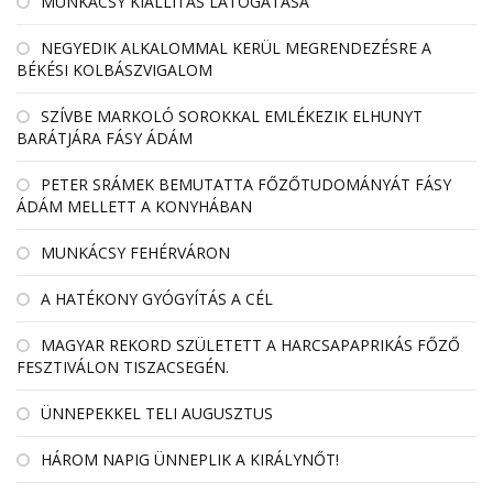
MUNKÁCSY KIÁLLÍTÁS LÁTOGATÁSA
NEGYEDIK ALKALOMMAL KERÜL MEGRENDEZÉSRE A
BÉKÉSI KOLBÁSZVIGALOM
SZÍVBE MARKOLÓ SOROKKAL EMLÉKEZIK ELHUNYT
BARÁTJÁRA FÁSY ÁDÁM
PETER SRÁMEK BEMUTATTA FŐZŐTUDOMÁNYÁT FÁSY
ÁDÁM MELLETT A KONYHÁBAN
MUNKÁCSY FEHÉRVÁRON
A HATÉKONY GYÓGYÍTÁS A CÉL
MAGYAR REKORD SZÜLETETT A HARCSAPAPRIKÁS FŐZŐ
FESZTIVÁLON TISZACSEGÉN.
ÜNNEPEKKEL TELI AUGUSZTUS
HÁROM NAPIG ÜNNEPLIK A KIRÁLYNŐT!