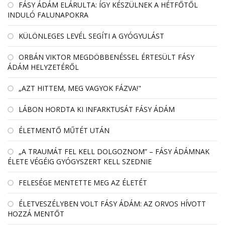
FÁSY ÁDÁM ELÁRULTA: ÍGY KÉSZÜLNEK A HÉTFŐTŐL
INDULÓ FALUNAPOKRA
KÜLÖNLEGES LEVÉL SEGÍTI A GYÓGYULÁST
ORBÁN VIKTOR MEGDÖBBENÉSSEL ÉRTESÜLT FÁSY
ÁDÁM HELYZETÉRŐL
„AZT HITTEM, MEG VAGYOK FÁZVA!"
LÁBON HORDTA KI INFARKTUSÁT FÁSY ÁDÁM
ÉLETMENTŐ MŰTÉT UTÁN
„A TRAUMÁT FEL KELL DOLGOZNOM” – FÁSY ÁDÁMNAK
ÉLETE VÉGÉIG GYÓGYSZERT KELL SZEDNIE
FELESÉGE MENTETTE MEG AZ ÉLETÉT
ÉLETVESZÉLYBEN VOLT FÁSY ÁDÁM: AZ ORVOS HÍVOTT
HOZZÁ MENTŐT