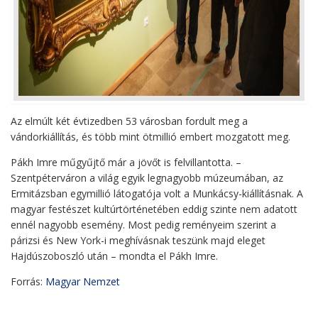
Az elmúlt két évtizedben 53 városban fordult meg a
vándorkiállítás, és több mint ötmillió embert mozgatott meg.
Pákh Imre műgyűjtő már a jövőt is felvillantotta. –
Szentpéterváron a világ egyik legnagyobb múzeumában, az
Ermitázsban egymillió látogatója volt a Munkácsy-kiállításnak. A
magyar festészet kultúrtörténetében eddig szinte nem adatott
ennél nagyobb esemény. Most pedig reményeim szerint a
párizsi és New York-i meghívásnak teszünk majd eleget
Hajdúszoboszló után – mondta el Pákh Imre.
Forrás:
Magyar Nemzet