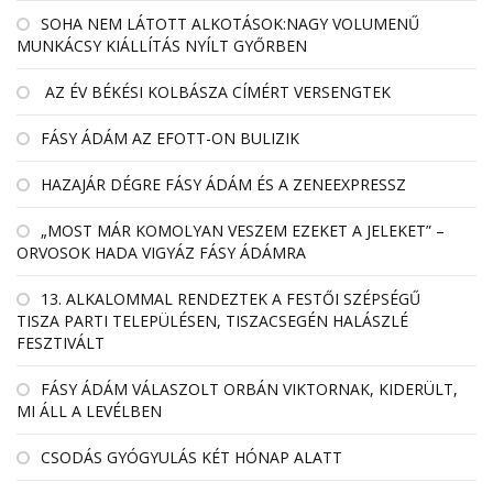
SOHA NEM LÁTOTT ALKOTÁSOK:NAGY VOLUMENŰ
MUNKÁCSY KIÁLLÍTÁS NYÍLT GYŐRBEN
AZ ÉV BÉKÉSI KOLBÁSZA CÍMÉRT VERSENGTEK
FÁSY ÁDÁM AZ EFOTT-ON BULIZIK
HAZAJÁR DÉGRE FÁSY ÁDÁM ÉS A ZENEEXPRESSZ
„MOST MÁR KOMOLYAN VESZEM EZEKET A JELEKET” –
ORVOSOK HADA VIGYÁZ FÁSY ÁDÁMRA
13. ALKALOMMAL RENDEZTEK A FESTŐI SZÉPSÉGŰ
TISZA PARTI TELEPÜLÉSEN, TISZACSEGÉN HALÁSZLÉ
FESZTIVÁLT
FÁSY ÁDÁM VÁLASZOLT ORBÁN VIKTORNAK, KIDERÜLT,
MI ÁLL A LEVÉLBEN
CSODÁS GYÓGYULÁS KÉT HÓNAP ALATT