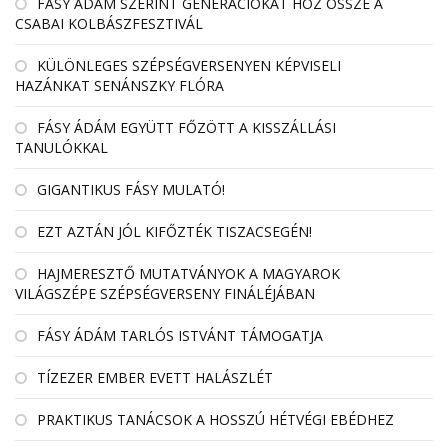
FÁSY ÁDÁM SZERINT GENERÁCIÓKAT HOZ ÖSSZE A
CSABAI KOLBÁSZFESZTIVÁL
KÜLÖNLEGES SZÉPSÉGVERSENYEN KÉPVISELI
HAZÁNKAT SENÁNSZKY FLÓRA
FÁSY ÁDÁM EGYÜTT FŐZÖTT A KISSZÁLLÁSI
TANULÓKKAL
GIGANTIKUS FÁSY MULATÓ!
EZT AZTÁN JÓL KIFŐZTÉK TISZACSEGÉN!
HAJMERESZTŐ MUTATVÁNYOK A MAGYAROK
VILÁGSZÉPE SZÉPSÉGVERSENY FINÁLÉJÁBAN
FÁSY ÁDÁM TARLÓS ISTVÁNT TÁMOGATJA
TÍZEZER EMBER EVETT HALÁSZLÉT
PRAKTIKUS TANÁCSOK A HOSSZÚ HÉTVÉGI EBÉDHEZ