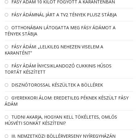
FÁSY ÁDÁM 10 KILÓT FOGYOTT A KARANTÉNBAN
FÁSY ÁDÁMNÁL JÁRT A TV2 TÉNYEK PLUSZ STÁBJA
OTTHONÁBAN LÁTOGATTA MEG FÁSY ÁDÁMOT A
TÉNYEK STÁBJA
FÁSY ÁDÁM: „LELKILEG NEHEZEN VISELEM A
KARANTÉNT”
FÁSY ÁDÁM ÍNYCSIKLANDOZÓ CUKKINIS HÚSOS
TORTÁT KÉSZÍTETT
DISZNÓTOROSSAL KÉSZÜLTEK A BÖLLÉREK
GYEREKKORI ÁLOM: EREDETILEG PÉKNEK KÉSZÜLT FÁSY
ÁDÁM
TUDNI AKARJA, HOGYAN KELL TÖKÉLETES, OMLÓS
HÚSVÉTI SONKÁT KÉSZÍTENI?
III. NEMZETKÖZI BÖLLÉRVERSENY NYÍREGYHÁZÁN