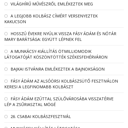
VILÁGHÍRŰ MŰVÉSZRŐL EMLÉKEZTEK MEG
A LEGJOBB KOLBÁSZ CÍMÉRT VERSENYEZTEK
KAKUCSON
HOSSZÚ ÉVEKRE NYÚLIK VISSZA FÁSY ÁDÁM ÉS NÓTÁR
MARY BARÁTSÁGA: EGYÜTT LÉPNEK FEL
A MUNKÁCSY-KIÁLLÍTÁS ÖTMILLIOMODIK
LÁTOGATÓJÁT KÖSZÖNTÖTTÉK SZÉKESFEHÉRVÁRON
BAJKAI ISTVÁNRA EMLÉKEZTEK A BAJNOKSÁGON
FÁSY ÁDÁM AZ ALSÓÖRSI KOLBÁSZSÜTŐ FESZTIVÁLON
KERESI A LEGFINOMABB KOLBÁSZT
FÁSY ÁDÁM EZÚTTAL SZÜLŐVÁROSÁBA VISSZATÉRVE
LÉP A ZSŰRIASZTAL MÖGÉ
26. CSABAI KOLBÁSZFESZTIVÁL