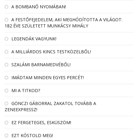
A BOMBANŐ NYOMÁBAN!
A FESTŐFEJEDELEM, AKI MEGHÓDÍTOTTA A VILÁGOT:
182 ÉVE SZÜLETETT MUNKÁCSY MIHÁLY
LEGENDÁK VAGYUNK!
A MILLIÁRDOS KINCS TESTKÖZELBŐL!
SZALÁMI BARNAMEDVÉBŐL!
IMÁDTAM MINDEN EGYES PERCÉT!
MI A TITKOD?
GÖNCZI GÁBORRAL ZAKATOL TOVÁBB A
ZENEEXPRESSZ!
EZ FERGETEGES, ESKÜSZÖM!
EZT KÓSTOLD MEG!