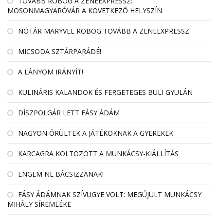
TOVÁBB ROBOG A ZENEEXPRESSZ:
MOSONMAGYARÓVÁR A KÖVETKEZŐ HELYSZÍN
NÓTÁR MARYVEL ROBOG TOVÁBB A ZENEEXPRESSZ
MICSODA SZTÁRPARÁDÉ!
A LÁNYOM IRÁNYÍT!
KULINÁRIS KALANDOK ÉS FERGETEGES BULI GYULÁN
DÍSZPOLGÁR LETT FÁSY ÁDÁM
NAGYON ÖRÜLTEK A JÁTÉKOKNAK A GYEREKEK
KARCAGRA KÖLTÖZÖTT A MUNKÁCSY-KIÁLLÍTÁS
ENGEM NE BÁCSIZZANAK!
FÁSY ÁDÁMNAK SZÍVÜGYE VOLT: MEGÚJULT MUNKÁCSY
MIHÁLY SÍREMLÉKE