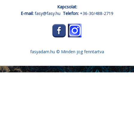
Kapcsolat:
E-mail:
fasy@fasy.hu
Telefon:
+36-30/488-2719
fasyadam.hu
© Minden jog fenntartva