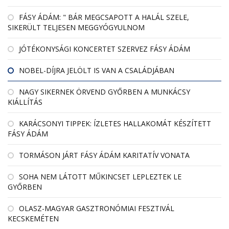
FÁSY ÁDÁM: " BÁR MEGCSAPOTT A HALÁL SZELE,
SIKERÜLT TELJESEN MEGGYÓGYULNOM
JÓTÉKONYSÁGI KONCERTET SZERVEZ FÁSY ÁDÁM
NOBEL-DÍJRA JELÖLT IS VAN A CSALÁDJÁBAN
NAGY SIKERNEK ÖRVEND GYŐRBEN A MUNKÁCSY
KIÁLLÍTÁS
KARÁCSONYI TIPPEK: ÍZLETES HALLAKOMÁT KÉSZÍTETT
FÁSY ÁDÁM
TORMÁSON JÁRT FÁSY ÁDÁM KARITATÍV VONATA
SOHA NEM LÁTOTT MŰKINCSET LEPLEZTEK LE
GYŐRBEN
OLASZ-MAGYAR GASZTRONÓMIAI FESZTIVÁL
KECSKEMÉTEN