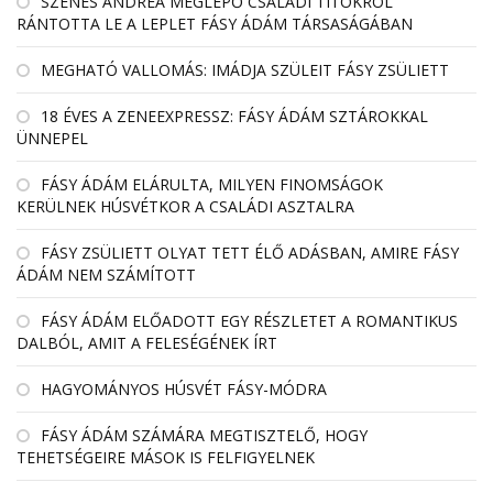
SZENES ANDREA MEGLEPŐ CSALÁDI TITOKRÓL
RÁNTOTTA LE A LEPLET FÁSY ÁDÁM TÁRSASÁGÁBAN
MEGHATÓ VALLOMÁS: IMÁDJA SZÜLEIT FÁSY ZSÜLIETT
18 ÉVES A ZENEEXPRESSZ: FÁSY ÁDÁM SZTÁROKKAL
ÜNNEPEL
FÁSY ÁDÁM ELÁRULTA, MILYEN FINOMSÁGOK
KERÜLNEK HÚSVÉTKOR A CSALÁDI ASZTALRA
FÁSY ZSÜLIETT OLYAT TETT ÉLŐ ADÁSBAN, AMIRE FÁSY
ÁDÁM NEM SZÁMÍTOTT
FÁSY ÁDÁM ELŐADOTT EGY RÉSZLETET A ROMANTIKUS
DALBÓL, AMIT A FELESÉGÉNEK ÍRT
HAGYOMÁNYOS HÚSVÉT FÁSY-MÓDRA
FÁSY ÁDÁM SZÁMÁRA MEGTISZTELŐ, HOGY
TEHETSÉGEIRE MÁSOK IS FELFIGYELNEK