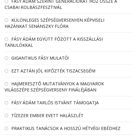
FÁSY ÁDÁM SZERINT GENERÁCIÓKAT HOZ ÖSSZE A
CSABAI KOLBÁSZFESZTIVÁL
KÜLÖNLEGES SZÉPSÉGVERSENYEN KÉPVISELI
HAZÁNKAT SENÁNSZKY FLÓRA
FÁSY ÁDÁM EGYÜTT FŐZÖTT A KISSZÁLLÁSI
TANULÓKKAL
GIGANTIKUS FÁSY MULATÓ!
EZT AZTÁN JÓL KIFŐZTÉK TISZACSEGÉN!
HAJMERESZTŐ MUTATVÁNYOK A MAGYAROK
VILÁGSZÉPE SZÉPSÉGVERSENY FINÁLÉJÁBAN
FÁSY ÁDÁM TARLÓS ISTVÁNT TÁMOGATJA
TÍZEZER EMBER EVETT HALÁSZLÉT
PRAKTIKUS TANÁCSOK A HOSSZÚ HÉTVÉGI EBÉDHEZ