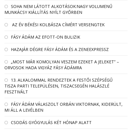
SOHA NEM LÁTOTT ALKOTÁSOK:NAGY VOLUMENŰ
MUNKÁCSY KIÁLLÍTÁS NYÍLT GYŐRBEN
AZ ÉV BÉKÉSI KOLBÁSZA CÍMÉRT VERSENGTEK
FÁSY ÁDÁM AZ EFOTT-ON BULIZIK
HAZAJÁR DÉGRE FÁSY ÁDÁM ÉS A ZENEEXPRESSZ
„MOST MÁR KOMOLYAN VESZEM EZEKET A JELEKET” –
ORVOSOK HADA VIGYÁZ FÁSY ÁDÁMRA
13. ALKALOMMAL RENDEZTEK A FESTŐI SZÉPSÉGŰ
TISZA PARTI TELEPÜLÉSEN, TISZACSEGÉN HALÁSZLÉ
FESZTIVÁLT
FÁSY ÁDÁM VÁLASZOLT ORBÁN VIKTORNAK, KIDERÜLT,
MI ÁLL A LEVÉLBEN
CSODÁS GYÓGYULÁS KÉT HÓNAP ALATT