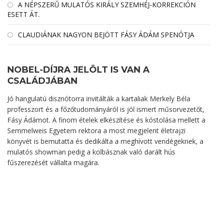
A NÉPSZERŰ MULATÓS KIRÁLY SZEMHÉJ-KORREKCIÓN
ESETT ÁT.
CLAUDIÁNAK NAGYON BEJÖTT FÁSY ÁDÁM SPENÓTJA
NOBEL-DÍJRA JELÖLT IS VAN A
CSALÁDJÁBAN
Jó hangulatú disznótorra invitálták a kartaliak Merkely Béla
professzort és a főzőtudományáról is jól ismert műsorvezetőt,
Fásy Ádámot. A finom ételek elkészítése és kóstolása mellett a
Semmelweis Egyetem rektora a most megjelent életrajzi
könyvét is bemutatta és dedikálta a meghívott vendégeknek, a
mulatós showman pedig a kolbásznak való darált hús
fűszerezését vállalta magára.