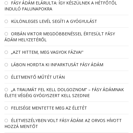
FÁSY ÁDÁM ELÁRULTA: ÍGY KÉSZÜLNEK A HÉTFŐTŐL
INDULÓ FALUNAPOKRA
KÜLÖNLEGES LEVÉL SEGÍTI A GYÓGYULÁST
ORBÁN VIKTOR MEGDÖBBENÉSSEL ÉRTESÜLT FÁSY
ÁDÁM HELYZETÉRŐL
„AZT HITTEM, MEG VAGYOK FÁZVA!"
LÁBON HORDTA KI INFARKTUSÁT FÁSY ÁDÁM
ÉLETMENTŐ MŰTÉT UTÁN
„A TRAUMÁT FEL KELL DOLGOZNOM” – FÁSY ÁDÁMNAK
ÉLETE VÉGÉIG GYÓGYSZERT KELL SZEDNIE
FELESÉGE MENTETTE MEG AZ ÉLETÉT
ÉLETVESZÉLYBEN VOLT FÁSY ÁDÁM: AZ ORVOS HÍVOTT
HOZZÁ MENTŐT