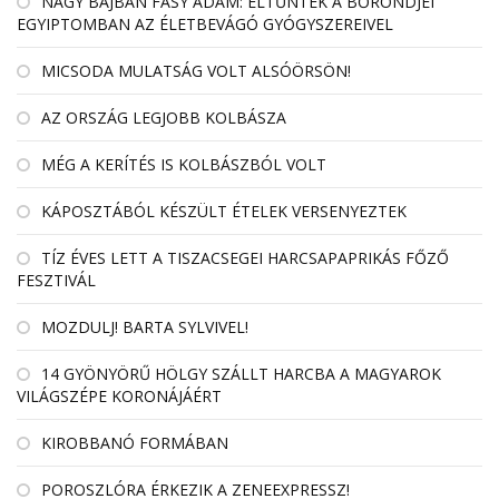
NAGY BAJBAN FÁSY ÁDÁM: ELTŰNTEK A BŐRÖNDJEI
EGYIPTOMBAN AZ ÉLETBEVÁGÓ GYÓGYSZEREIVEL
MICSODA MULATSÁG VOLT ALSÓÖRSÖN!
AZ ORSZÁG LEGJOBB KOLBÁSZA
MÉG A KERÍTÉS IS KOLBÁSZBÓL VOLT
KÁPOSZTÁBÓL KÉSZÜLT ÉTELEK VERSENYEZTEK
TÍZ ÉVES LETT A TISZACSEGEI HARCSAPAPRIKÁS FŐZŐ
FESZTIVÁL
MOZDULJ! BARTA SYLVIVEL!
14 GYÖNYÖRŰ HÖLGY SZÁLLT HARCBA A MAGYAROK
VILÁGSZÉPE KORONÁJÁÉRT
KIROBBANÓ FORMÁBAN
POROSZLÓRA ÉRKEZIK A ZENEEXPRESSZ!