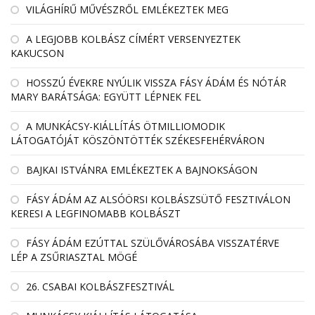
VILÁGHÍRŰ MŰVÉSZRŐL EMLÉKEZTEK MEG
A LEGJOBB KOLBÁSZ CÍMÉRT VERSENYEZTEK
KAKUCSON
HOSSZÚ ÉVEKRE NYÚLIK VISSZA FÁSY ÁDÁM ÉS NÓTÁR
MARY BARÁTSÁGA: EGYÜTT LÉPNEK FEL
A MUNKÁCSY-KIÁLLÍTÁS ÖTMILLIOMODIK
LÁTOGATÓJÁT KÖSZÖNTÖTTÉK SZÉKESFEHÉRVÁRON
BAJKAI ISTVÁNRA EMLÉKEZTEK A BAJNOKSÁGON
FÁSY ÁDÁM AZ ALSÓÖRSI KOLBÁSZSÜTŐ FESZTIVÁLON
KERESI A LEGFINOMABB KOLBÁSZT
FÁSY ÁDÁM EZÚTTAL SZÜLŐVÁROSÁBA VISSZATÉRVE
LÉP A ZSŰRIASZTAL MÖGÉ
26. CSABAI KOLBÁSZFESZTIVÁL