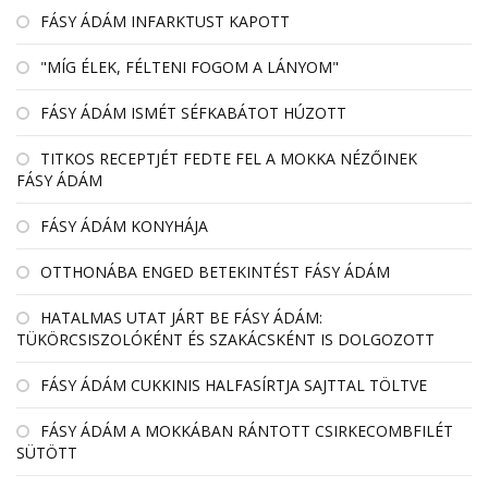
FÁSY ÁDÁM INFARKTUST KAPOTT
"MÍG ÉLEK, FÉLTENI FOGOM A LÁNYOM"
FÁSY ÁDÁM ISMÉT SÉFKABÁTOT HÚZOTT
TITKOS RECEPTJÉT FEDTE FEL A MOKKA NÉZŐINEK
FÁSY ÁDÁM
FÁSY ÁDÁM KONYHÁJA
OTTHONÁBA ENGED BETEKINTÉST FÁSY ÁDÁM
HATALMAS UTAT JÁRT BE FÁSY ÁDÁM:
TÜKÖRCSISZOLÓKÉNT ÉS SZAKÁCSKÉNT IS DOLGOZOTT
FÁSY ÁDÁM CUKKINIS HALFASÍRTJA SAJTTAL TÖLTVE
FÁSY ÁDÁM A MOKKÁBAN RÁNTOTT CSIRKECOMBFILÉT
SÜTÖTT