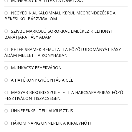
MUNKÁCSY KIÁLLÍTÁS LÁTOGATÁSA
NEGYEDIK ALKALOMMAL KERÜL MEGRENDEZÉSRE A
BÉKÉSI KOLBÁSZVIGALOM
SZÍVBE MARKOLÓ SOROKKAL EMLÉKEZIK ELHUNYT
BARÁTJÁRA FÁSY ÁDÁM
PETER SRÁMEK BEMUTATTA FŐZŐTUDOMÁNYÁT FÁSY
ÁDÁM MELLETT A KONYHÁBAN
MUNKÁCSY FEHÉRVÁRON
A HATÉKONY GYÓGYÍTÁS A CÉL
MAGYAR REKORD SZÜLETETT A HARCSAPAPRIKÁS FŐZŐ
FESZTIVÁLON TISZACSEGÉN.
ÜNNEPEKKEL TELI AUGUSZTUS
HÁROM NAPIG ÜNNEPLIK A KIRÁLYNŐT!