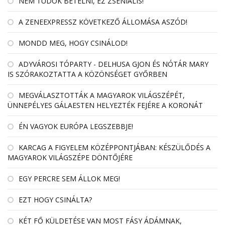
NEM TUDOK BETELNI, EZ ZSENIÁLIS!
A ZENEEXPRESSZ KÖVETKEZŐ ÁLLOMÁSA ASZÓD!
MONDD MEG, HOGY CSINÁLOD!
ADYVÁROSI TÓPARTY - DELHUSA GJON ÉS NÓTÁR MARY
IS SZÓRAKOZTATTA A KÖZÖNSÉGET GYŐRBEN
MEGVÁLASZTOTTÁK A MAGYAROK VILÁGSZÉPÉT,
ÜNNEPÉLYES GÁLAESTEN HELYEZTÉK FEJÉRE A KORONÁT
ÉN VAGYOK EURÓPA LEGSZEBBJE!
KARCAG A FIGYELEM KÖZÉPPONTJÁBAN: KÉSZÜLŐDÉS A
MAGYAROK VILÁGSZÉPE DÖNTŐJÉRE
EGY PERCRE SEM ÁLLOK MEG!
EZT HOGY CSINÁLTA?
KÉT FŐ KÜLDETÉSE VAN MOST FÁSY ÁDÁMNAK,