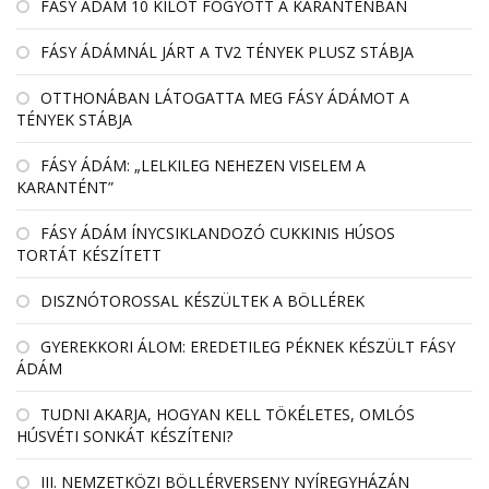
FÁSY ÁDÁM 10 KILÓT FOGYOTT A KARANTÉNBAN
FÁSY ÁDÁMNÁL JÁRT A TV2 TÉNYEK PLUSZ STÁBJA
OTTHONÁBAN LÁTOGATTA MEG FÁSY ÁDÁMOT A
TÉNYEK STÁBJA
FÁSY ÁDÁM: „LELKILEG NEHEZEN VISELEM A
KARANTÉNT”
FÁSY ÁDÁM ÍNYCSIKLANDOZÓ CUKKINIS HÚSOS
TORTÁT KÉSZÍTETT
DISZNÓTOROSSAL KÉSZÜLTEK A BÖLLÉREK
GYEREKKORI ÁLOM: EREDETILEG PÉKNEK KÉSZÜLT FÁSY
ÁDÁM
TUDNI AKARJA, HOGYAN KELL TÖKÉLETES, OMLÓS
HÚSVÉTI SONKÁT KÉSZÍTENI?
III. NEMZETKÖZI BÖLLÉRVERSENY NYÍREGYHÁZÁN