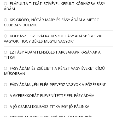
EL­ÁRULTA TIT­KÁT: SZÍ­VÉ­VEL KE­RÜLT KÓR­HÁZBA FÁSY
ÁDÁM
KIS GRÓFO, NÓTÁR MARY ÉS FÁSY ÁDÁM A METRO
CLUBBAN BULIZIK
KOLBÁSZFESZTIVÁLRA KÉSZÜL FÁSY ÁDÁM: ˝BÜSZKE
VAGYOK, HOGY BÉKÉS MEGYEI VAGYOK˝
EZ FÁSY ÁDÁM FENSÉGES HARCSAPAPRIKÁSÁNAK A
TITKA!
FÁSY ÁDÁM ÉS ZSÜLIETT A PÉNZT VAGY ÉVEKET CÍMŰ
MŰSORBAN
FÁSY ÁDÁM: „ÉN ELÉG PERVERZ VAGYOK A FŐZÉSBEN!”
A GYEREKKORÁT ELEVENÍTETTE FEL FÁSY ÁDÁM
A JÓ CSABAI KOLBÁSZ TITKA EGY JÓ PÁLINKA