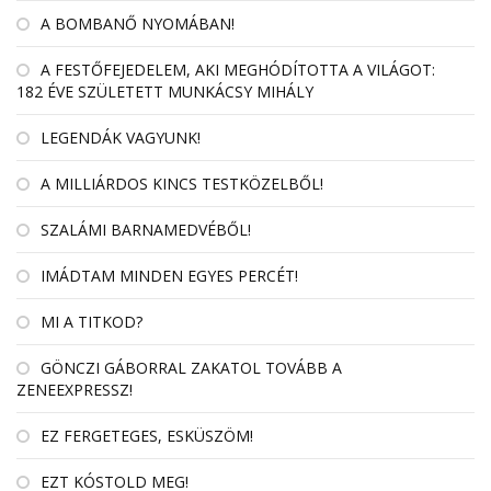
A BOMBANŐ NYOMÁBAN!
A FESTŐFEJEDELEM, AKI MEGHÓDÍTOTTA A VILÁGOT:
182 ÉVE SZÜLETETT MUNKÁCSY MIHÁLY
LEGENDÁK VAGYUNK!
A MILLIÁRDOS KINCS TESTKÖZELBŐL!
SZALÁMI BARNAMEDVÉBŐL!
IMÁDTAM MINDEN EGYES PERCÉT!
MI A TITKOD?
GÖNCZI GÁBORRAL ZAKATOL TOVÁBB A
ZENEEXPRESSZ!
EZ FERGETEGES, ESKÜSZÖM!
EZT KÓSTOLD MEG!