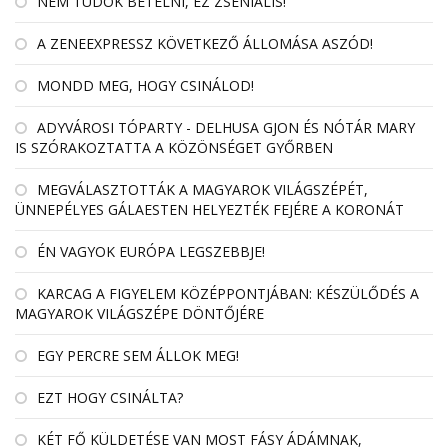
NEM TUDOK BETELNI, EZ ZSENIÁLIS!
A ZENEEXPRESSZ KÖVETKEZŐ ÁLLOMÁSA ASZÓD!
MONDD MEG, HOGY CSINÁLOD!
ADYVÁROSI TÓPARTY - DELHUSA GJON ÉS NÓTÁR MARY
IS SZÓRAKOZTATTA A KÖZÖNSÉGET GYŐRBEN
MEGVÁLASZTOTTÁK A MAGYAROK VILÁGSZÉPÉT,
ÜNNEPÉLYES GÁLAESTEN HELYEZTÉK FEJÉRE A KORONÁT
ÉN VAGYOK EURÓPA LEGSZEBBJE!
KARCAG A FIGYELEM KÖZÉPPONTJÁBAN: KÉSZÜLŐDÉS A
MAGYAROK VILÁGSZÉPE DÖNTŐJÉRE
EGY PERCRE SEM ÁLLOK MEG!
EZT HOGY CSINÁLTA?
KÉT FŐ KÜLDETÉSE VAN MOST FÁSY ÁDÁMNAK,