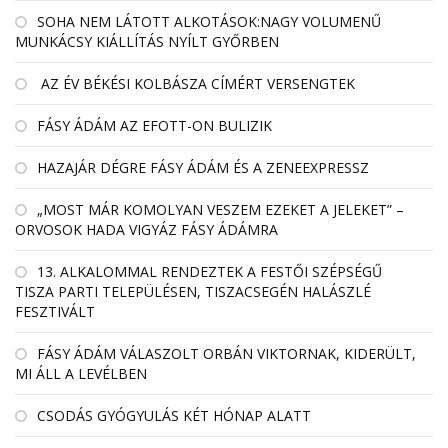
SOHA NEM LÁTOTT ALKOTÁSOK:NAGY VOLUMENŰ
MUNKÁCSY KIÁLLÍTÁS NYÍLT GYŐRBEN
AZ ÉV BÉKÉSI KOLBÁSZA CÍMÉRT VERSENGTEK
FÁSY ÁDÁM AZ EFOTT-ON BULIZIK
HAZAJÁR DÉGRE FÁSY ÁDÁM ÉS A ZENEEXPRESSZ
„MOST MÁR KOMOLYAN VESZEM EZEKET A JELEKET” –
ORVOSOK HADA VIGYÁZ FÁSY ÁDÁMRA
13. ALKALOMMAL RENDEZTEK A FESTŐI SZÉPSÉGŰ
TISZA PARTI TELEPÜLÉSEN, TISZACSEGÉN HALÁSZLÉ
FESZTIVÁLT
FÁSY ÁDÁM VÁLASZOLT ORBÁN VIKTORNAK, KIDERÜLT,
MI ÁLL A LEVÉLBEN
CSODÁS GYÓGYULÁS KÉT HÓNAP ALATT