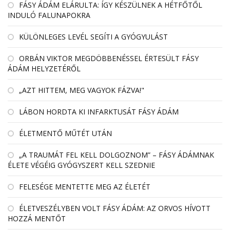
FÁSY ÁDÁM ELÁRULTA: ÍGY KÉSZÜLNEK A HÉTFŐTŐL
INDULÓ FALUNAPOKRA
KÜLÖNLEGES LEVÉL SEGÍTI A GYÓGYULÁST
ORBÁN VIKTOR MEGDÖBBENÉSSEL ÉRTESÜLT FÁSY
ÁDÁM HELYZETÉRŐL
„AZT HITTEM, MEG VAGYOK FÁZVA!"
LÁBON HORDTA KI INFARKTUSÁT FÁSY ÁDÁM
ÉLETMENTŐ MŰTÉT UTÁN
„A TRAUMÁT FEL KELL DOLGOZNOM” – FÁSY ÁDÁMNAK
ÉLETE VÉGÉIG GYÓGYSZERT KELL SZEDNIE
FELESÉGE MENTETTE MEG AZ ÉLETÉT
ÉLETVESZÉLYBEN VOLT FÁSY ÁDÁM: AZ ORVOS HÍVOTT
HOZZÁ MENTŐT