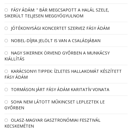
FÁSY ÁDÁM: " BÁR MEGCSAPOTT A HALÁL SZELE,
SIKERÜLT TELJESEN MEGGYÓGYULNOM
JÓTÉKONYSÁGI KONCERTET SZERVEZ FÁSY ÁDÁM
NOBEL-DÍJRA JELÖLT IS VAN A CSALÁDJÁBAN
NAGY SIKERNEK ÖRVEND GYŐRBEN A MUNKÁCSY
KIÁLLÍTÁS
KARÁCSONYI TIPPEK: ÍZLETES HALLAKOMÁT KÉSZÍTETT
FÁSY ÁDÁM
TORMÁSON JÁRT FÁSY ÁDÁM KARITATÍV VONATA
SOHA NEM LÁTOTT MŰKINCSET LEPLEZTEK LE
GYŐRBEN
OLASZ-MAGYAR GASZTRONÓMIAI FESZTIVÁL
KECSKEMÉTEN