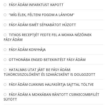
FÁSY ÁDÁM INFARKTUST KAPOTT
"MÍG ÉLEK, FÉLTENI FOGOM A LÁNYOM"
FÁSY ÁDÁM ISMÉT SÉFKABÁTOT HÚZOTT
TITKOS RECEPTJÉT FEDTE FEL A MOKKA NÉZŐINEK
FÁSY ÁDÁM
FÁSY ÁDÁM KONYHÁJA
OTTHONÁBA ENGED BETEKINTÉST FÁSY ÁDÁM
HATALMAS UTAT JÁRT BE FÁSY ÁDÁM:
TÜKÖRCSISZOLÓKÉNT ÉS SZAKÁCSKÉNT IS DOLGOZOTT
FÁSY ÁDÁM CUKKINIS HALFASÍRTJA SAJTTAL TÖLTVE
FÁSY ÁDÁM A MOKKÁBAN RÁNTOTT CSIRKECOMBFILÉT
SÜTÖTT