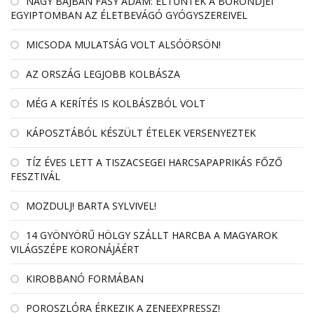
NAGY BAJBAN FÁSY ÁDÁM: ELTŰNTEK A BŐRÖNDJEI
EGYIPTOMBAN AZ ÉLETBEVÁGÓ GYÓGYSZEREIVEL
MICSODA MULATSÁG VOLT ALSÓÖRSÖN!
AZ ORSZÁG LEGJOBB KOLBÁSZA
MÉG A KERÍTÉS IS KOLBÁSZBÓL VOLT
KÁPOSZTÁBÓL KÉSZÜLT ÉTELEK VERSENYEZTEK
TÍZ ÉVES LETT A TISZACSEGEI HARCSAPAPRIKÁS FŐZŐ
FESZTIVÁL
MOZDULJ! BARTA SYLVIVEL!
14 GYÖNYÖRŰ HÖLGY SZÁLLT HARCBA A MAGYAROK
VILÁGSZÉPE KORONÁJÁÉRT
KIROBBANÓ FORMÁBAN
POROSZLÓRA ÉRKEZIK A ZENEEXPRESSZ!