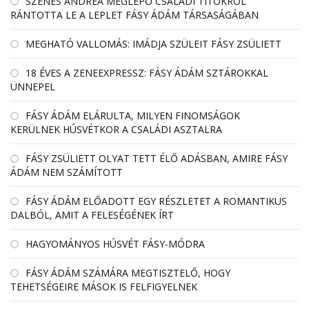
SZENES ANDREA MEGLEPŐ CSALÁDI TITOKRÓL
RÁNTOTTA LE A LEPLET FÁSY ÁDÁM TÁRSASÁGÁBAN
MEGHATÓ VALLOMÁS: IMÁDJA SZÜLEIT FÁSY ZSÜLIETT
18 ÉVES A ZENEEXPRESSZ: FÁSY ÁDÁM SZTÁROKKAL
ÜNNEPEL
FÁSY ÁDÁM ELÁRULTA, MILYEN FINOMSÁGOK
KERÜLNEK HÚSVÉTKOR A CSALÁDI ASZTALRA
FÁSY ZSÜLIETT OLYAT TETT ÉLŐ ADÁSBAN, AMIRE FÁSY
ÁDÁM NEM SZÁMÍTOTT
FÁSY ÁDÁM ELŐADOTT EGY RÉSZLETET A ROMANTIKUS
DALBÓL, AMIT A FELESÉGÉNEK ÍRT
HAGYOMÁNYOS HÚSVÉT FÁSY-MÓDRA
FÁSY ÁDÁM SZÁMÁRA MEGTISZTELŐ, HOGY
TEHETSÉGEIRE MÁSOK IS FELFIGYELNEK