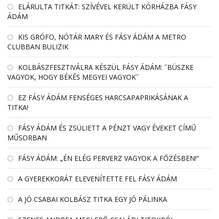
EL­ÁRULTA TIT­KÁT: SZÍ­VÉ­VEL KE­RÜLT KÓR­HÁZBA FÁSY
ÁDÁM
KIS GRÓFO, NÓTÁR MARY ÉS FÁSY ÁDÁM A METRO
CLUBBAN BULIZIK
KOLBÁSZFESZTIVÁLRA KÉSZÜL FÁSY ÁDÁM: ˝BÜSZKE
VAGYOK, HOGY BÉKÉS MEGYEI VAGYOK˝
EZ FÁSY ÁDÁM FENSÉGES HARCSAPAPRIKÁSÁNAK A
TITKA!
FÁSY ÁDÁM ÉS ZSÜLIETT A PÉNZT VAGY ÉVEKET CÍMŰ
MŰSORBAN
FÁSY ÁDÁM: „ÉN ELÉG PERVERZ VAGYOK A FŐZÉSBEN!”
A GYEREKKORÁT ELEVENÍTETTE FEL FÁSY ÁDÁM
A JÓ CSABAI KOLBÁSZ TITKA EGY JÓ PÁLINKA