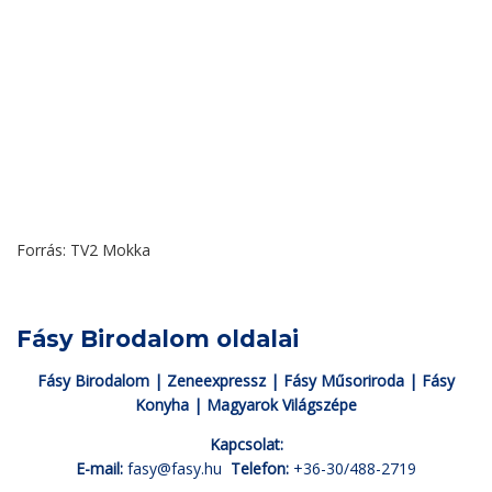
Forrás: TV2 Mokka
Fásy Birodalom oldalai
Fásy Birodalom
|
Zeneexpressz
|
Fásy Műsoriroda
|
Fásy
Konyha
|
Magyarok Világszépe
Kapcsolat:
E-mail:
fasy@fasy.hu
Telefon:
+36-30/488-2719