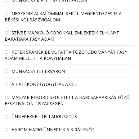
MUNKÁCSY KIÁLLÍTÁS LÁTOGATÁSA
NEGYEDIK ALKALOMMAL KERÜL MEGRENDEZÉSRE A
BÉKÉSI KOLBÁSZVIGALOM
SZÍVBE MARKOLÓ SOROKKAL EMLÉKEZIK ELHUNYT
BARÁTJÁRA FÁSY ÁDÁM
PETER SRÁMEK BEMUTATTA FŐZŐTUDOMÁNYÁT FÁSY
ÁDÁM MELLETT A KONYHÁBAN
MUNKÁCSY FEHÉRVÁRON
A HATÉKONY GYÓGYÍTÁS A CÉL
MAGYAR REKORD SZÜLETETT A HARCSAPAPRIKÁS FŐZŐ
FESZTIVÁLON TISZACSEGÉN.
ÜNNEPEKKEL TELI AUGUSZTUS
HÁROM NAPIG ÜNNEPLIK A KIRÁLYNŐT!