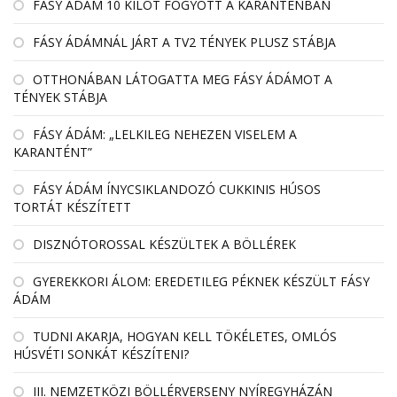
FÁSY ÁDÁM 10 KILÓT FOGYOTT A KARANTÉNBAN
FÁSY ÁDÁMNÁL JÁRT A TV2 TÉNYEK PLUSZ STÁBJA
OTTHONÁBAN LÁTOGATTA MEG FÁSY ÁDÁMOT A
TÉNYEK STÁBJA
FÁSY ÁDÁM: „LELKILEG NEHEZEN VISELEM A
KARANTÉNT”
FÁSY ÁDÁM ÍNYCSIKLANDOZÓ CUKKINIS HÚSOS
TORTÁT KÉSZÍTETT
DISZNÓTOROSSAL KÉSZÜLTEK A BÖLLÉREK
GYEREKKORI ÁLOM: EREDETILEG PÉKNEK KÉSZÜLT FÁSY
ÁDÁM
TUDNI AKARJA, HOGYAN KELL TÖKÉLETES, OMLÓS
HÚSVÉTI SONKÁT KÉSZÍTENI?
III. NEMZETKÖZI BÖLLÉRVERSENY NYÍREGYHÁZÁN