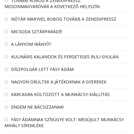
TOVÁBB ROBOG A ZENEEXPRESSZ:
MOSONMAGYARÓVÁR A KÖVETKEZŐ HELYSZÍN
NÓTÁR MARYVEL ROBOG TOVÁBB A ZENEEXPRESSZ
MICSODA SZTÁRPARÁDÉ!
A LÁNYOM IRÁNYÍT!
KULINÁRIS KALANDOK ÉS FERGETEGES BULI GYULÁN
DÍSZPOLGÁR LETT FÁSY ÁDÁM
NAGYON ÖRÜLTEK A JÁTÉKOKNAK A GYEREKEK
KARCAGRA KÖLTÖZÖTT A MUNKÁCSY-KIÁLLÍTÁS
ENGEM NE BÁCSIZZANAK!
FÁSY ÁDÁMNAK SZÍVÜGYE VOLT: MEGÚJULT MUNKÁCSY
MIHÁLY SÍREMLÉKE