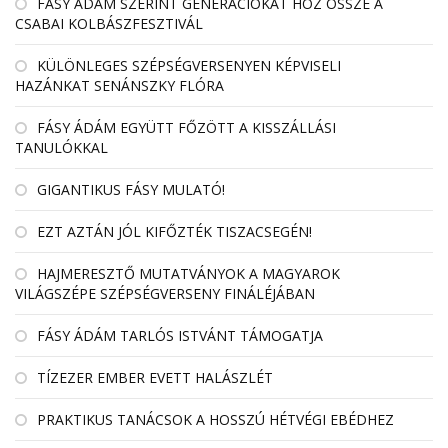
FÁSY ÁDÁM SZERINT GENERÁCIÓKAT HOZ ÖSSZE A
CSABAI KOLBÁSZFESZTIVÁL
KÜLÖNLEGES SZÉPSÉGVERSENYEN KÉPVISELI
HAZÁNKAT SENÁNSZKY FLÓRA
FÁSY ÁDÁM EGYÜTT FŐZÖTT A KISSZÁLLÁSI
TANULÓKKAL
GIGANTIKUS FÁSY MULATÓ!
EZT AZTÁN JÓL KIFŐZTÉK TISZACSEGÉN!
HAJMERESZTŐ MUTATVÁNYOK A MAGYAROK
VILÁGSZÉPE SZÉPSÉGVERSENY FINÁLÉJÁBAN
FÁSY ÁDÁM TARLÓS ISTVÁNT TÁMOGATJA
TÍZEZER EMBER EVETT HALÁSZLÉT
PRAKTIKUS TANÁCSOK A HOSSZÚ HÉTVÉGI EBÉDHEZ