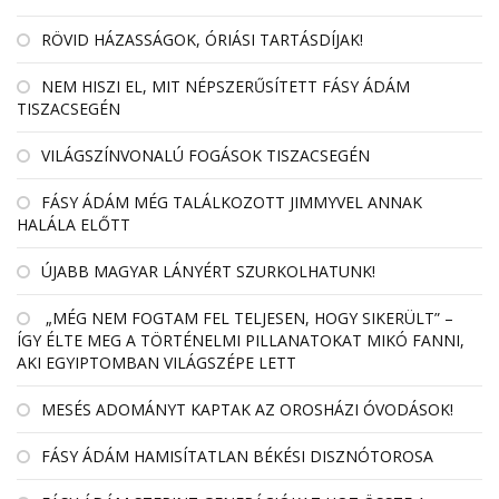
RÖVID HÁZASSÁGOK, ÓRIÁSI TARTÁSDÍJAK!
NEM HISZI EL, MIT NÉPSZERŰSÍTETT FÁSY ÁDÁM
TISZACSEGÉN
VILÁGSZÍNVONALÚ FOGÁSOK TISZACSEGÉN
FÁSY ÁDÁM MÉG TALÁLKOZOTT JIMMYVEL ANNAK
HALÁLA ELŐTT
ÚJABB MAGYAR LÁNYÉRT SZURKOLHATUNK!
„MÉG NEM FOGTAM FEL TELJESEN, HOGY SIKERÜLT” –
ÍGY ÉLTE MEG A TÖRTÉNELMI PILLANATOKAT MIKÓ FANNI,
AKI EGYIPTOMBAN VILÁGSZÉPE LETT
MESÉS ADOMÁNYT KAPTAK AZ OROSHÁZI ÓVODÁSOK!
FÁSY ÁDÁM HAMISÍTATLAN BÉKÉSI DISZNÓTOROSA