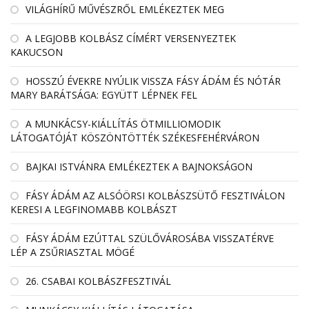
VILÁGHÍRŰ MŰVÉSZRŐL EMLÉKEZTEK MEG
A LEGJOBB KOLBÁSZ CÍMÉRT VERSENYEZTEK
KAKUCSON
HOSSZÚ ÉVEKRE NYÚLIK VISSZA FÁSY ÁDÁM ÉS NÓTÁR
MARY BARÁTSÁGA: EGYÜTT LÉPNEK FEL
A MUNKÁCSY-KIÁLLÍTÁS ÖTMILLIOMODIK
LÁTOGATÓJÁT KÖSZÖNTÖTTÉK SZÉKESFEHÉRVÁRON
BAJKAI ISTVÁNRA EMLÉKEZTEK A BAJNOKSÁGON
FÁSY ÁDÁM AZ ALSÓÖRSI KOLBÁSZSÜTŐ FESZTIVÁLON
KERESI A LEGFINOMABB KOLBÁSZT
FÁSY ÁDÁM EZÚTTAL SZÜLŐVÁROSÁBA VISSZATÉRVE
LÉP A ZSŰRIASZTAL MÖGÉ
26. CSABAI KOLBÁSZFESZTIVÁL