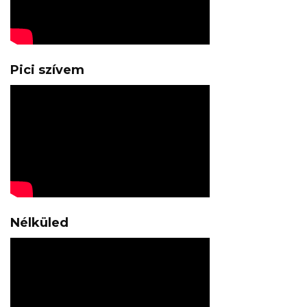
Pici szívem
Nélküled