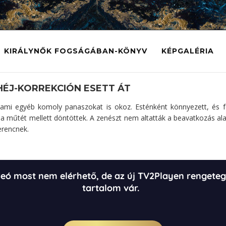
KIRÁLYNŐK FOGSÁGÁBAN-KÖNYV
KÉPGALÉRIA
HÉJ-KORREKCIÓN ESETT ÁT
ami egyéb komoly panaszokat is okoz. Esténként könnyezett, és fe
 a műtét mellett döntöttek. A zenészt nem altatták a beavatkozás alat
erencnek.