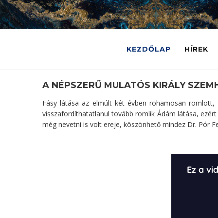
KEZDŐLAP
HÍREK
A NÉPSZERŰ MULATÓS KIRÁLY SZEM
Fásy látása az elmúlt két évben rohamosan romlott, 
visszafordíthatatlanul tovább romlik Ádám látása, ezért
még nevetni is volt ereje, köszönhető mindez Dr. Pór F