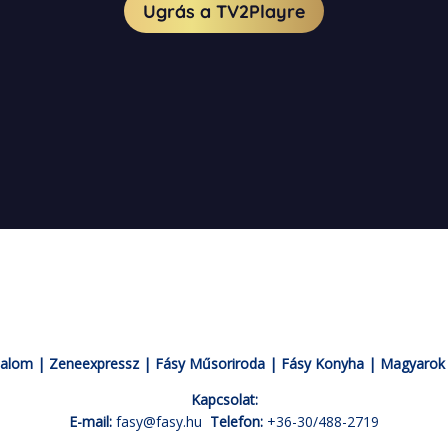
dalom
|
Zeneexpressz
|
Fásy Műsoriroda
|
Fásy Konyha
|
Magyarok 
Kapcsolat:
E-mail:
fasy@fasy.hu
Telefon:
+36-30/488-2719