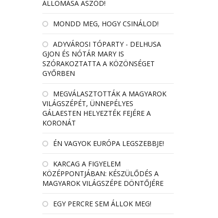
ÁLLOMÁSA ASZÓD!
MONDD MEG, HOGY CSINÁLOD!
ADYVÁROSI TÓPARTY - DELHUSA
GJON ÉS NÓTÁR MARY IS
SZÓRAKOZTATTA A KÖZÖNSÉGET
GYŐRBEN
MEGVÁLASZTOTTÁK A MAGYAROK
VILÁGSZÉPÉT, ÜNNEPÉLYES
GÁLAESTEN HELYEZTÉK FEJÉRE A
KORONÁT
ÉN VAGYOK EURÓPA LEGSZEBBJE!
KARCAG A FIGYELEM
KÖZÉPPONTJÁBAN: KÉSZÜLŐDÉS A
MAGYAROK VILÁGSZÉPE DÖNTŐJÉRE
EGY PERCRE SEM ÁLLOK MEG!