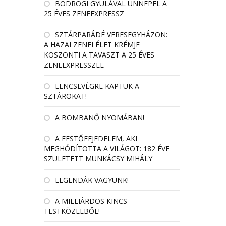
BODROGI GYULÁVAL ÜNNEPEL A
25 ÉVES ZENEEXPRESSZ
SZTÁRPARÁDÉ VERESEGYHÁZON:
A HAZAI ZENEI ÉLET KRÉMJE
KÖSZÖNTI A TAVASZT A 25 ÉVES
ZENEEXPRESSZEL
LENCSEVÉGRE KAPTUK A
SZTÁROKAT!
A BOMBANŐ NYOMÁBAN!
A FESTŐFEJEDELEM, AKI
MEGHÓDÍTOTTA A VILÁGOT: 182 ÉVE
SZÜLETETT MUNKÁCSY MIHÁLY
LEGENDÁK VAGYUNK!
A MILLIÁRDOS KINCS
TESTKÖZELBŐL!