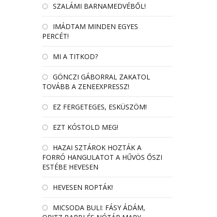
SZALÁMI BARNAMEDVÉBŐL!
IMÁDTAM MINDEN EGYES
PERCÉT!
MI A TITKOD?
GÖNCZI GÁBORRAL ZAKATOL
TOVÁBB A ZENEEXPRESSZ!
EZ FERGETEGES, ESKÜSZÖM!
EZT KÓSTOLD MEG!
HAZAI SZTÁROK HOZTÁK A
FORRÓ HANGULATOT A HŰVÖS ŐSZI
ESTÉBE HEVESEN
HEVESEN ROPTÁK!
MICSODA BULI: FÁSY ÁDÁM,