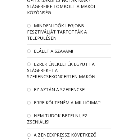
OPITZ BARBI ÉS NÓTÁR MARY
SLÁGEREIRE TOMBOLT A MAKÓI
KÖZÖNSÉG
MINDEN IDŐK LEGJOBB
FESZTIVÁLJÁT TARTOTTÁK A
TELEPÜLÉSEN
ELÁLLT A SZAVAM!
EZREK ÉNEKELTÉK EGYÜTT A
SLÁGEREKET A
SZERENCSEKONCERTEN MAKÓN
EZ AZTÁN A SZERENCSE!
ERRE KÖLTENÉM A MILLIÓIMAT!
NEM TUDOK BETELNI, EZ
ZSENIÁLIS!
A ZENEEXPRESSZ KÖVETKEZŐ