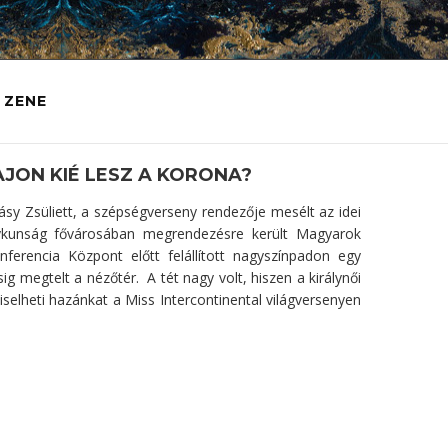
ZENE
AJON KIÉ LESZ A KORONA?
sy Zsüliett, a szépségverseny rendezője mesélt az idei
agykunság fővárosában megrendezésre került Magyarok
erencia Központ előtt felállított nagyszínpadon egy
 megtelt a nézőtér. A tét nagy volt, hiszen a királynői
selheti hazánkat a Miss Intercontinental világversenyen