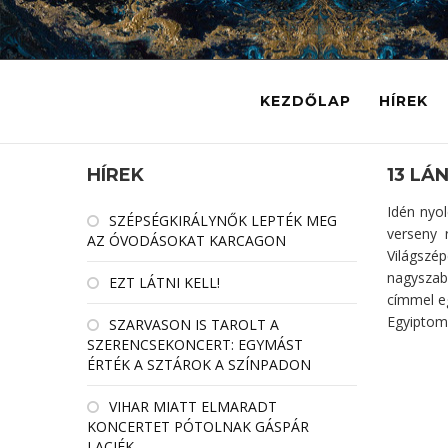
KEZDŐLAP
HÍREK
HÍREK
13 LÁ
Idén nyo
SZÉPSÉGKIRÁLYNŐK LEPTÉK MEG
verseny 
AZ ÓVODÁSOKAT KARCAGON
Világszé
nagyszabá
EZT LÁTNI KELL!
címmel eg
Egyiptom
SZARVASON IS TAROLT A
SZERENCSEKONCERT: EGYMÁST
ÉRTÉK A SZTÁROK A SZÍNPADON
VIHAR MIATT ELMARADT
KONCERTET PÓTOLNAK GÁSPÁR
LACIÉK