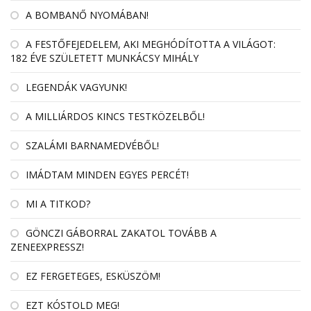
A BOMBANŐ NYOMÁBAN!
A FESTŐFEJEDELEM, AKI MEGHÓDÍTOTTA A VILÁGOT:
182 ÉVE SZÜLETETT MUNKÁCSY MIHÁLY
LEGENDÁK VAGYUNK!
A MILLIÁRDOS KINCS TESTKÖZELBŐL!
SZALÁMI BARNAMEDVÉBŐL!
IMÁDTAM MINDEN EGYES PERCÉT!
MI A TITKOD?
GÖNCZI GÁBORRAL ZAKATOL TOVÁBB A
ZENEEXPRESSZ!
EZ FERGETEGES, ESKÜSZÖM!
EZT KÓSTOLD MEG!