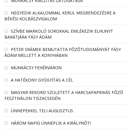
MUNKÁCSY KIÁLLÍTÁS LÁTOGATÁSA
NEGYEDIK ALKALOMMAL KERÜL MEGRENDEZÉSRE A
BÉKÉSI KOLBÁSZVIGALOM
SZÍVBE MARKOLÓ SOROKKAL EMLÉKEZIK ELHUNYT
BARÁTJÁRA FÁSY ÁDÁM
PETER SRÁMEK BEMUTATTA FŐZŐTUDOMÁNYÁT FÁSY
ÁDÁM MELLETT A KONYHÁBAN
MUNKÁCSY FEHÉRVÁRON
A HATÉKONY GYÓGYÍTÁS A CÉL
MAGYAR REKORD SZÜLETETT A HARCSAPAPRIKÁS FŐZŐ
FESZTIVÁLON TISZACSEGÉN.
ÜNNEPEKKEL TELI AUGUSZTUS
HÁROM NAPIG ÜNNEPLIK A KIRÁLYNŐT!