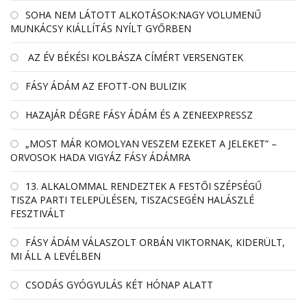
SOHA NEM LÁTOTT ALKOTÁSOK:NAGY VOLUMENŰ
MUNKÁCSY KIÁLLÍTÁS NYÍLT GYŐRBEN
AZ ÉV BÉKÉSI KOLBÁSZA CÍMÉRT VERSENGTEK
FÁSY ÁDÁM AZ EFOTT-ON BULIZIK
HAZAJÁR DÉGRE FÁSY ÁDÁM ÉS A ZENEEXPRESSZ
„MOST MÁR KOMOLYAN VESZEM EZEKET A JELEKET” –
ORVOSOK HADA VIGYÁZ FÁSY ÁDÁMRA
13. ALKALOMMAL RENDEZTEK A FESTŐI SZÉPSÉGŰ
TISZA PARTI TELEPÜLÉSEN, TISZACSEGÉN HALÁSZLÉ
FESZTIVÁLT
FÁSY ÁDÁM VÁLASZOLT ORBÁN VIKTORNAK, KIDERÜLT,
MI ÁLL A LEVÉLBEN
CSODÁS GYÓGYULÁS KÉT HÓNAP ALATT