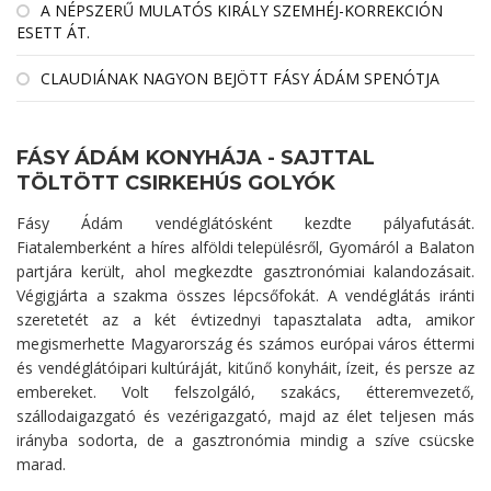
A NÉPSZERŰ MULATÓS KIRÁLY SZEMHÉJ-KORREKCIÓN
ESETT ÁT.
CLAUDIÁNAK NAGYON BEJÖTT FÁSY ÁDÁM SPENÓTJA
FÁSY ÁDÁM KONYHÁJA - SAJTTAL
TÖLTÖTT CSIRKEHÚS GOLYÓK
Fásy Ádám vendéglátósként kezdte pályafutását.
Fiatalemberként a híres alföldi településről, Gyomáról a Balaton
partjára került, ahol megkezdte gasztronómiai kalandozásait.
Végigjárta a szakma összes lépcsőfokát. A vendéglátás iránti
szeretetét az a két évtizednyi tapasztalata adta, amikor
megismerhette Magyarország és számos európai város éttermi
és vendéglátóipari kultúráját, kitűnő konyháit, ízeit, és persze az
embereket. Volt felszolgáló, szakács, étteremvezető,
szállodaigazgató és vezérigazgató, majd az élet teljesen más
irányba sodorta, de a gasztronómia mindig a szíve csücske
marad.