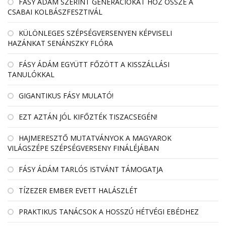
FÁSY ÁDÁM SZERINT GENERÁCIÓKAT HOZ ÖSSZE A
CSABAI KOLBÁSZFESZTIVÁL
KÜLÖNLEGES SZÉPSÉGVERSENYEN KÉPVISELI
HAZÁNKAT SENÁNSZKY FLÓRA
FÁSY ÁDÁM EGYÜTT FŐZÖTT A KISSZÁLLÁSI
TANULÓKKAL
GIGANTIKUS FÁSY MULATÓ!
EZT AZTÁN JÓL KIFŐZTÉK TISZACSEGÉN!
HAJMERESZTŐ MUTATVÁNYOK A MAGYAROK
VILÁGSZÉPE SZÉPSÉGVERSENY FINÁLÉJÁBAN
FÁSY ÁDÁM TARLÓS ISTVÁNT TÁMOGATJA
TÍZEZER EMBER EVETT HALÁSZLÉT
PRAKTIKUS TANÁCSOK A HOSSZÚ HÉTVÉGI EBÉDHEZ