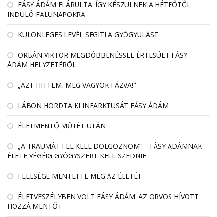
FÁSY ÁDÁM ELÁRULTA: ÍGY KÉSZÜLNEK A HÉTFŐTŐL
INDULÓ FALUNAPOKRA
KÜLÖNLEGES LEVÉL SEGÍTI A GYÓGYULÁST
ORBÁN VIKTOR MEGDÖBBENÉSSEL ÉRTESÜLT FÁSY
ÁDÁM HELYZETÉRŐL
„AZT HITTEM, MEG VAGYOK FÁZVA!"
LÁBON HORDTA KI INFARKTUSÁT FÁSY ÁDÁM
ÉLETMENTŐ MŰTÉT UTÁN
„A TRAUMÁT FEL KELL DOLGOZNOM” – FÁSY ÁDÁMNAK
ÉLETE VÉGÉIG GYÓGYSZERT KELL SZEDNIE
FELESÉGE MENTETTE MEG AZ ÉLETÉT
ÉLETVESZÉLYBEN VOLT FÁSY ÁDÁM: AZ ORVOS HÍVOTT
HOZZÁ MENTŐT