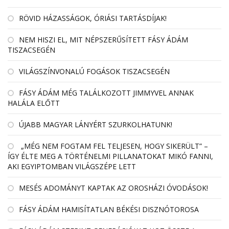
RÖVID HÁZASSÁGOK, ÓRIÁSI TARTÁSDÍJAK!
NEM HISZI EL, MIT NÉPSZERŰSÍTETT FÁSY ÁDÁM
TISZACSEGÉN
VILÁGSZÍNVONALÚ FOGÁSOK TISZACSEGÉN
FÁSY ÁDÁM MÉG TALÁLKOZOTT JIMMYVEL ANNAK
HALÁLA ELŐTT
ÚJABB MAGYAR LÁNYÉRT SZURKOLHATUNK!
„MÉG NEM FOGTAM FEL TELJESEN, HOGY SIKERÜLT” –
ÍGY ÉLTE MEG A TÖRTÉNELMI PILLANATOKAT MIKÓ FANNI,
AKI EGYIPTOMBAN VILÁGSZÉPE LETT
MESÉS ADOMÁNYT KAPTAK AZ OROSHÁZI ÓVODÁSOK!
FÁSY ÁDÁM HAMISÍTATLAN BÉKÉSI DISZNÓTOROSA