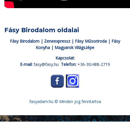
Fásy Birodalom oldalai
Fásy Birodalom
|
Zeneexpressz
|
Fásy Műsoriroda
|
Fásy
Konyha
|
Magyarok Világszépe
Kapcsolat:
E-mail:
fasy@fasy.hu
Telefon:
+36-30/488-2719
fasyadam.hu
© Minden jog fenntartva