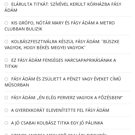
EL­ÁRULTA TIT­KÁT: SZÍ­VÉ­VEL KE­RÜLT KÓR­HÁZBA FÁSY
ÁDÁM
KIS GRÓFO, NÓTÁR MARY ÉS FÁSY ÁDÁM A METRO
CLUBBAN BULIZIK
KOLBÁSZFESZTIVÁLRA KÉSZÜL FÁSY ÁDÁM: ˝BÜSZKE
VAGYOK, HOGY BÉKÉS MEGYEI VAGYOK˝
EZ FÁSY ÁDÁM FENSÉGES HARCSAPAPRIKÁSÁNAK A
TITKA!
FÁSY ÁDÁM ÉS ZSÜLIETT A PÉNZT VAGY ÉVEKET CÍMŰ
MŰSORBAN
FÁSY ÁDÁM: „ÉN ELÉG PERVERZ VAGYOK A FŐZÉSBEN!”
A GYEREKKORÁT ELEVENÍTETTE FEL FÁSY ÁDÁM
A JÓ CSABAI KOLBÁSZ TITKA EGY JÓ PÁLINKA