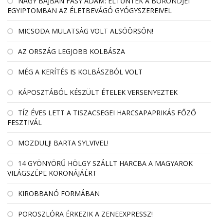
NAGY BAJBAN FÁSY ÁDÁM: ELTŰNTEK A BŐRÖNDJEI
EGYIPTOMBAN AZ ÉLETBEVÁGÓ GYÓGYSZEREIVEL
MICSODA MULATSÁG VOLT ALSÓÖRSÖN!
AZ ORSZÁG LEGJOBB KOLBÁSZA
MÉG A KERÍTÉS IS KOLBÁSZBÓL VOLT
KÁPOSZTÁBÓL KÉSZÜLT ÉTELEK VERSENYEZTEK
TÍZ ÉVES LETT A TISZACSEGEI HARCSAPAPRIKÁS FŐZŐ
FESZTIVÁL
MOZDULJ! BARTA SYLVIVEL!
14 GYÖNYÖRŰ HÖLGY SZÁLLT HARCBA A MAGYAROK
VILÁGSZÉPE KORONÁJÁÉRT
KIROBBANÓ FORMÁBAN
POROSZLÓRA ÉRKEZIK A ZENEEXPRESSZ!