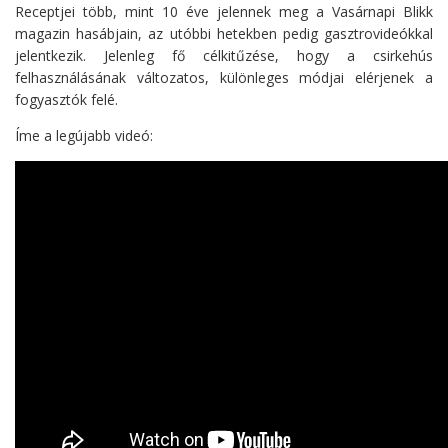
Receptjei több, mint 10 éve jelennek meg a Vasárnapi Blikk
magazin hasábjain, az utóbbi hetekben pedig gasztrovideókkal
jelentkezik. Jelenleg fő célkitűzése, hogy a csirkehús
felhasználásának változatos, különleges módjai elérjenek a
fogyasztók felé.
Íme a legújabb videó: