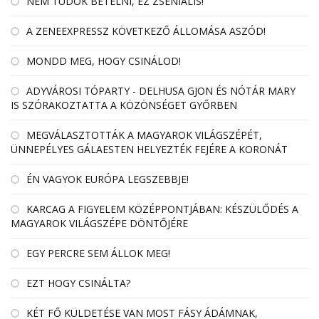
NEM TUDOK BETELNI, EZ ZSENIÁLIS!
A ZENEEXPRESSZ KÖVETKEZŐ ÁLLOMÁSA ASZÓD!
MONDD MEG, HOGY CSINÁLOD!
ADYVÁROSI TÓPARTY - DELHUSA GJON ÉS NÓTÁR MARY
IS SZÓRAKOZTATTA A KÖZÖNSÉGET GYŐRBEN
MEGVÁLASZTOTTÁK A MAGYAROK VILÁGSZÉPÉT,
ÜNNEPÉLYES GÁLAESTEN HELYEZTÉK FEJÉRE A KORONÁT
ÉN VAGYOK EURÓPA LEGSZEBBJE!
KARCAG A FIGYELEM KÖZÉPPONTJÁBAN: KÉSZÜLŐDÉS A
MAGYAROK VILÁGSZÉPE DÖNTŐJÉRE
EGY PERCRE SEM ÁLLOK MEG!
EZT HOGY CSINÁLTA?
KÉT FŐ KÜLDETÉSE VAN MOST FÁSY ÁDÁMNAK,