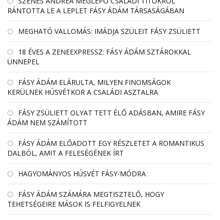
SZENES ANDREA MEGLEPŐ CSALÁDI TITOKRÓL
RÁNTOTTA LE A LEPLET FÁSY ÁDÁM TÁRSASÁGÁBAN
MEGHATÓ VALLOMÁS: IMÁDJA SZÜLEIT FÁSY ZSÜLIETT
18 ÉVES A ZENEEXPRESSZ: FÁSY ÁDÁM SZTÁROKKAL
ÜNNEPEL
FÁSY ÁDÁM ELÁRULTA, MILYEN FINOMSÁGOK
KERÜLNEK HÚSVÉTKOR A CSALÁDI ASZTALRA
FÁSY ZSÜLIETT OLYAT TETT ÉLŐ ADÁSBAN, AMIRE FÁSY
ÁDÁM NEM SZÁMÍTOTT
FÁSY ÁDÁM ELŐADOTT EGY RÉSZLETET A ROMANTIKUS
DALBÓL, AMIT A FELESÉGÉNEK ÍRT
HAGYOMÁNYOS HÚSVÉT FÁSY-MÓDRA
FÁSY ÁDÁM SZÁMÁRA MEGTISZTELŐ, HOGY
TEHETSÉGEIRE MÁSOK IS FELFIGYELNEK