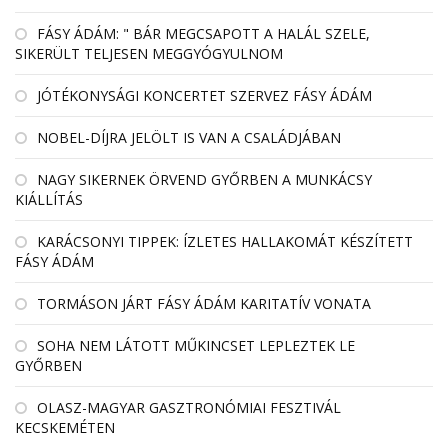
FÁSY ÁDÁM: " BÁR MEGCSAPOTT A HALÁL SZELE,
SIKERÜLT TELJESEN MEGGYÓGYULNOM
JÓTÉKONYSÁGI KONCERTET SZERVEZ FÁSY ÁDÁM
NOBEL-DÍJRA JELÖLT IS VAN A CSALÁDJÁBAN
NAGY SIKERNEK ÖRVEND GYŐRBEN A MUNKÁCSY
KIÁLLÍTÁS
KARÁCSONYI TIPPEK: ÍZLETES HALLAKOMÁT KÉSZÍTETT
FÁSY ÁDÁM
TORMÁSON JÁRT FÁSY ÁDÁM KARITATÍV VONATA
SOHA NEM LÁTOTT MŰKINCSET LEPLEZTEK LE
GYŐRBEN
OLASZ-MAGYAR GASZTRONÓMIAI FESZTIVÁL
KECSKEMÉTEN