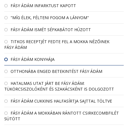
FÁSY ÁDÁM INFARKTUST KAPOTT
"MÍG ÉLEK, FÉLTENI FOGOM A LÁNYOM"
FÁSY ÁDÁM ISMÉT SÉFKABÁTOT HÚZOTT
TITKOS RECEPTJÉT FEDTE FEL A MOKKA NÉZŐINEK
FÁSY ÁDÁM
FÁSY ÁDÁM KONYHÁJA
OTTHONÁBA ENGED BETEKINTÉST FÁSY ÁDÁM
HATALMAS UTAT JÁRT BE FÁSY ÁDÁM:
TÜKÖRCSISZOLÓKÉNT ÉS SZAKÁCSKÉNT IS DOLGOZOTT
FÁSY ÁDÁM CUKKINIS HALFASÍRTJA SAJTTAL TÖLTVE
FÁSY ÁDÁM A MOKKÁBAN RÁNTOTT CSIRKECOMBFILÉT
SÜTÖTT