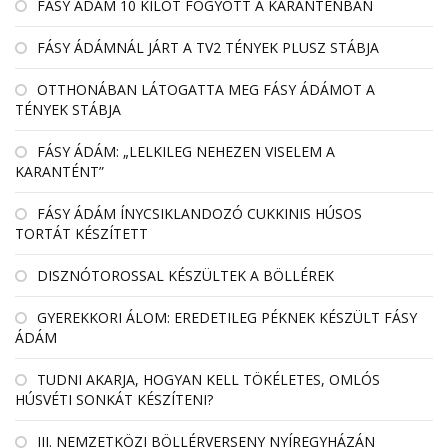
FÁSY ÁDÁM 10 KILÓT FOGYOTT A KARANTÉNBAN
FÁSY ÁDÁMNÁL JÁRT A TV2 TÉNYEK PLUSZ STÁBJA
OTTHONÁBAN LÁTOGATTA MEG FÁSY ÁDÁMOT A
TÉNYEK STÁBJA
FÁSY ÁDÁM: „LELKILEG NEHEZEN VISELEM A
KARANTÉNT”
FÁSY ÁDÁM ÍNYCSIKLANDOZÓ CUKKINIS HÚSOS
TORTÁT KÉSZÍTETT
DISZNÓTOROSSAL KÉSZÜLTEK A BÖLLÉREK
GYEREKKORI ÁLOM: EREDETILEG PÉKNEK KÉSZÜLT FÁSY
ÁDÁM
TUDNI AKARJA, HOGYAN KELL TÖKÉLETES, OMLÓS
HÚSVÉTI SONKÁT KÉSZÍTENI?
III. NEMZETKÖZI BÖLLÉRVERSENY NYÍREGYHÁZÁN