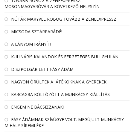
TOVÁBB ROBOG A ZENEEXPRESSZ:
MOSONMAGYARÓVÁR A KÖVETKEZŐ HELYSZÍN
NÓTÁR MARYVEL ROBOG TOVÁBB A ZENEEXPRESSZ
MICSODA SZTÁRPARÁDÉ!
A LÁNYOM IRÁNYÍT!
KULINÁRIS KALANDOK ÉS FERGETEGES BULI GYULÁN
DÍSZPOLGÁR LETT FÁSY ÁDÁM
NAGYON ÖRÜLTEK A JÁTÉKOKNAK A GYEREKEK
KARCAGRA KÖLTÖZÖTT A MUNKÁCSY-KIÁLLÍTÁS
ENGEM NE BÁCSIZZANAK!
FÁSY ÁDÁMNAK SZÍVÜGYE VOLT: MEGÚJULT MUNKÁCSY
MIHÁLY SÍREMLÉKE