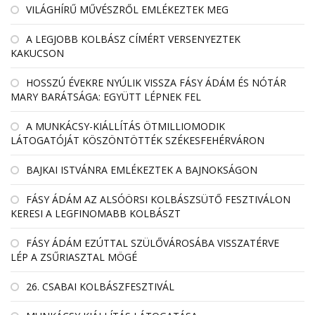
VILÁGHÍRŰ MŰVÉSZRŐL EMLÉKEZTEK MEG
A LEGJOBB KOLBÁSZ CÍMÉRT VERSENYEZTEK
KAKUCSON
HOSSZÚ ÉVEKRE NYÚLIK VISSZA FÁSY ÁDÁM ÉS NÓTÁR
MARY BARÁTSÁGA: EGYÜTT LÉPNEK FEL
A MUNKÁCSY-KIÁLLÍTÁS ÖTMILLIOMODIK
LÁTOGATÓJÁT KÖSZÖNTÖTTÉK SZÉKESFEHÉRVÁRON
BAJKAI ISTVÁNRA EMLÉKEZTEK A BAJNOKSÁGON
FÁSY ÁDÁM AZ ALSÓÖRSI KOLBÁSZSÜTŐ FESZTIVÁLON
KERESI A LEGFINOMABB KOLBÁSZT
FÁSY ÁDÁM EZÚTTAL SZÜLŐVÁROSÁBA VISSZATÉRVE
LÉP A ZSŰRIASZTAL MÖGÉ
26. CSABAI KOLBÁSZFESZTIVÁL