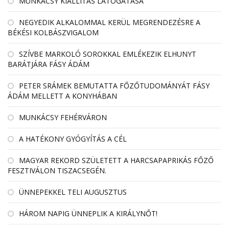
MUNKÁCSY KIÁLLÍTÁS LÁTOGATÁSA
NEGYEDIK ALKALOMMAL KERÜL MEGRENDEZÉSRE A
BÉKÉSI KOLBÁSZVIGALOM
SZÍVBE MARKOLÓ SOROKKAL EMLÉKEZIK ELHUNYT
BARÁTJÁRA FÁSY ÁDÁM
PETER SRÁMEK BEMUTATTA FŐZŐTUDOMÁNYÁT FÁSY
ÁDÁM MELLETT A KONYHÁBAN
MUNKÁCSY FEHÉRVÁRON
A HATÉKONY GYÓGYÍTÁS A CÉL
MAGYAR REKORD SZÜLETETT A HARCSAPAPRIKÁS FŐZŐ
FESZTIVÁLON TISZACSEGÉN.
ÜNNEPEKKEL TELI AUGUSZTUS
HÁROM NAPIG ÜNNEPLIK A KIRÁLYNŐT!