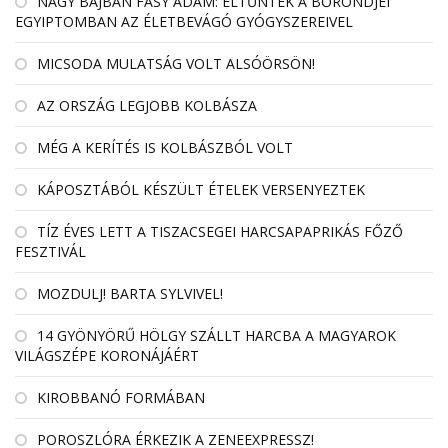
NAGY BAJBAN FÁSY ÁDÁM: ELTŰNTEK A BŐRÖNDJEI
EGYIPTOMBAN AZ ÉLETBEVÁGÓ GYÓGYSZEREIVEL
MICSODA MULATSÁG VOLT ALSÓÖRSÖN!
AZ ORSZÁG LEGJOBB KOLBÁSZA
MÉG A KERÍTÉS IS KOLBÁSZBÓL VOLT
KÁPOSZTÁBÓL KÉSZÜLT ÉTELEK VERSENYEZTEK
TÍZ ÉVES LETT A TISZACSEGEI HARCSAPAPRIKÁS FŐZŐ
FESZTIVÁL
MOZDULJ! BARTA SYLVIVEL!
14 GYÖNYÖRŰ HÖLGY SZÁLLT HARCBA A MAGYAROK
VILÁGSZÉPE KORONÁJÁÉRT
KIROBBANÓ FORMÁBAN
POROSZLÓRA ÉRKEZIK A ZENEEXPRESSZ!