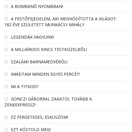
A BOMBANŐ NYOMÁBAN!
A FESTŐFEJEDELEM, AKI MEGHÓDÍTOTTA A VILÁGOT:
182 ÉVE SZÜLETETT MUNKÁCSY MIHÁLY
LEGENDÁK VAGYUNK!
A MILLIÁRDOS KINCS TESTKÖZELBŐL!
SZALÁMI BARNAMEDVÉBŐL!
IMÁDTAM MINDEN EGYES PERCÉT!
MI A TITKOD?
GÖNCZI GÁBORRAL ZAKATOL TOVÁBB A
ZENEEXPRESSZ!
EZ FERGETEGES, ESKÜSZÖM!
EZT KÓSTOLD MEG!