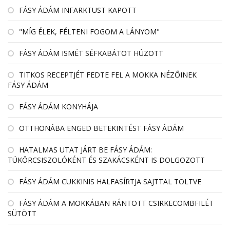
FÁSY ÁDÁM INFARKTUST KAPOTT
"MÍG ÉLEK, FÉLTENI FOGOM A LÁNYOM"
FÁSY ÁDÁM ISMÉT SÉFKABÁTOT HÚZOTT
TITKOS RECEPTJÉT FEDTE FEL A MOKKA NÉZŐINEK
FÁSY ÁDÁM
FÁSY ÁDÁM KONYHÁJA
OTTHONÁBA ENGED BETEKINTÉST FÁSY ÁDÁM
HATALMAS UTAT JÁRT BE FÁSY ÁDÁM:
TÜKÖRCSISZOLÓKÉNT ÉS SZAKÁCSKÉNT IS DOLGOZOTT
FÁSY ÁDÁM CUKKINIS HALFASÍRTJA SAJTTAL TÖLTVE
FÁSY ÁDÁM A MOKKÁBAN RÁNTOTT CSIRKECOMBFILÉT
SÜTÖTT