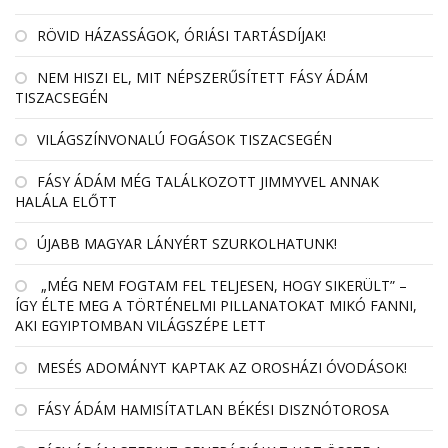
RÖVID HÁZASSÁGOK, ÓRIÁSI TARTÁSDÍJAK!
NEM HISZI EL, MIT NÉPSZERŰSÍTETT FÁSY ÁDÁM
TISZACSEGÉN
VILÁGSZÍNVONALÚ FOGÁSOK TISZACSEGÉN
FÁSY ÁDÁM MÉG TALÁLKOZOTT JIMMYVEL ANNAK
HALÁLA ELŐTT
ÚJABB MAGYAR LÁNYÉRT SZURKOLHATUNK!
„MÉG NEM FOGTAM FEL TELJESEN, HOGY SIKERÜLT” –
ÍGY ÉLTE MEG A TÖRTÉNELMI PILLANATOKAT MIKÓ FANNI,
AKI EGYIPTOMBAN VILÁGSZÉPE LETT
MESÉS ADOMÁNYT KAPTAK AZ OROSHÁZI ÓVODÁSOK!
FÁSY ÁDÁM HAMISÍTATLAN BÉKÉSI DISZNÓTOROSA