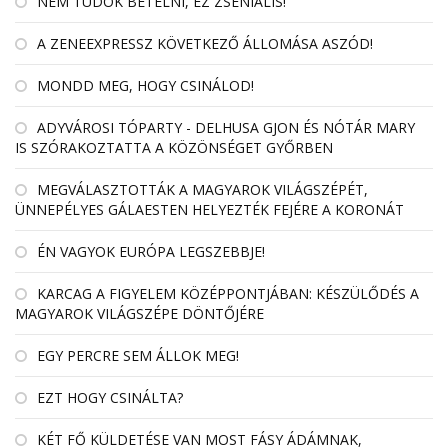
NEM TUDOK BETELNI, EZ ZSENIÁLIS!
A ZENEEXPRESSZ KÖVETKEZŐ ÁLLOMÁSA ASZÓD!
MONDD MEG, HOGY CSINÁLOD!
ADYVÁROSI TÓPARTY - DELHUSA GJON ÉS NÓTÁR MARY
IS SZÓRAKOZTATTA A KÖZÖNSÉGET GYŐRBEN
MEGVÁLASZTOTTÁK A MAGYAROK VILÁGSZÉPÉT,
ÜNNEPÉLYES GÁLAESTEN HELYEZTÉK FEJÉRE A KORONÁT
ÉN VAGYOK EURÓPA LEGSZEBBJE!
KARCAG A FIGYELEM KÖZÉPPONTJÁBAN: KÉSZÜLŐDÉS A
MAGYAROK VILÁGSZÉPE DÖNTŐJÉRE
EGY PERCRE SEM ÁLLOK MEG!
EZT HOGY CSINÁLTA?
KÉT FŐ KÜLDETÉSE VAN MOST FÁSY ÁDÁMNAK,