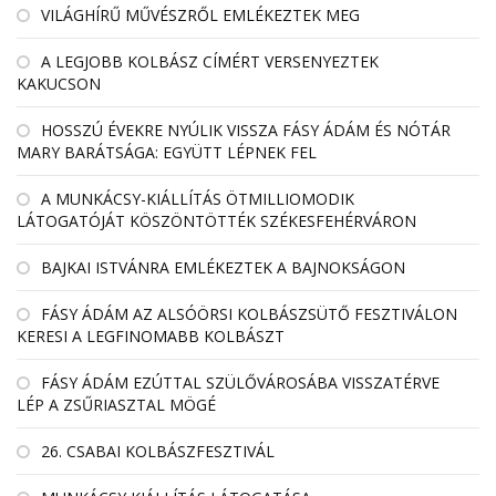
VILÁGHÍRŰ MŰVÉSZRŐL EMLÉKEZTEK MEG
A LEGJOBB KOLBÁSZ CÍMÉRT VERSENYEZTEK
KAKUCSON
HOSSZÚ ÉVEKRE NYÚLIK VISSZA FÁSY ÁDÁM ÉS NÓTÁR
MARY BARÁTSÁGA: EGYÜTT LÉPNEK FEL
A MUNKÁCSY-KIÁLLÍTÁS ÖTMILLIOMODIK
LÁTOGATÓJÁT KÖSZÖNTÖTTÉK SZÉKESFEHÉRVÁRON
BAJKAI ISTVÁNRA EMLÉKEZTEK A BAJNOKSÁGON
FÁSY ÁDÁM AZ ALSÓÖRSI KOLBÁSZSÜTŐ FESZTIVÁLON
KERESI A LEGFINOMABB KOLBÁSZT
FÁSY ÁDÁM EZÚTTAL SZÜLŐVÁROSÁBA VISSZATÉRVE
LÉP A ZSŰRIASZTAL MÖGÉ
26. CSABAI KOLBÁSZFESZTIVÁL