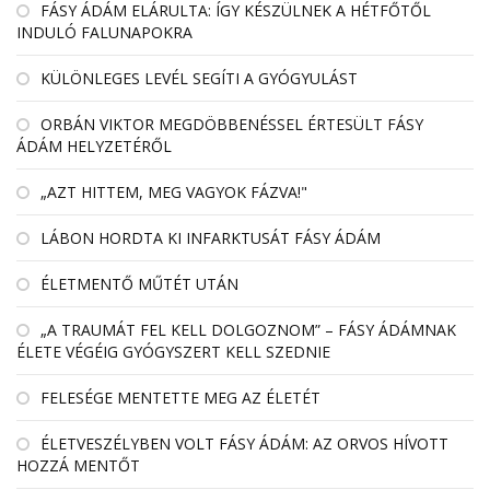
FÁSY ÁDÁM ELÁRULTA: ÍGY KÉSZÜLNEK A HÉTFŐTŐL
INDULÓ FALUNAPOKRA
KÜLÖNLEGES LEVÉL SEGÍTI A GYÓGYULÁST
ORBÁN VIKTOR MEGDÖBBENÉSSEL ÉRTESÜLT FÁSY
ÁDÁM HELYZETÉRŐL
„AZT HITTEM, MEG VAGYOK FÁZVA!"
LÁBON HORDTA KI INFARKTUSÁT FÁSY ÁDÁM
ÉLETMENTŐ MŰTÉT UTÁN
„A TRAUMÁT FEL KELL DOLGOZNOM” – FÁSY ÁDÁMNAK
ÉLETE VÉGÉIG GYÓGYSZERT KELL SZEDNIE
FELESÉGE MENTETTE MEG AZ ÉLETÉT
ÉLETVESZÉLYBEN VOLT FÁSY ÁDÁM: AZ ORVOS HÍVOTT
HOZZÁ MENTŐT