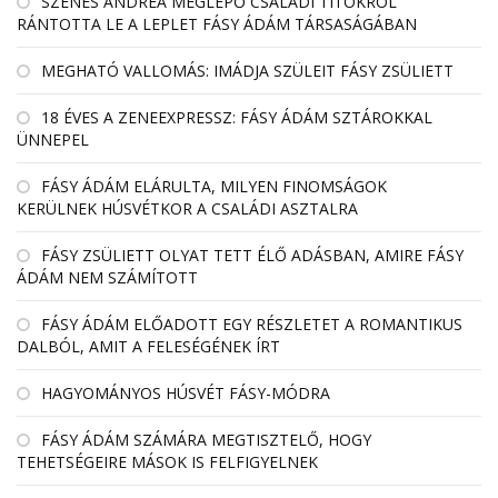
SZENES ANDREA MEGLEPŐ CSALÁDI TITOKRÓL
RÁNTOTTA LE A LEPLET FÁSY ÁDÁM TÁRSASÁGÁBAN
MEGHATÓ VALLOMÁS: IMÁDJA SZÜLEIT FÁSY ZSÜLIETT
18 ÉVES A ZENEEXPRESSZ: FÁSY ÁDÁM SZTÁROKKAL
ÜNNEPEL
FÁSY ÁDÁM ELÁRULTA, MILYEN FINOMSÁGOK
KERÜLNEK HÚSVÉTKOR A CSALÁDI ASZTALRA
FÁSY ZSÜLIETT OLYAT TETT ÉLŐ ADÁSBAN, AMIRE FÁSY
ÁDÁM NEM SZÁMÍTOTT
FÁSY ÁDÁM ELŐADOTT EGY RÉSZLETET A ROMANTIKUS
DALBÓL, AMIT A FELESÉGÉNEK ÍRT
HAGYOMÁNYOS HÚSVÉT FÁSY-MÓDRA
FÁSY ÁDÁM SZÁMÁRA MEGTISZTELŐ, HOGY
TEHETSÉGEIRE MÁSOK IS FELFIGYELNEK