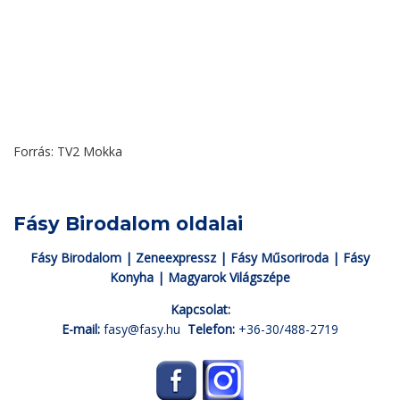
Forrás: TV2 Mokka
Fásy Birodalom oldalai
Fásy Birodalom
|
Zeneexpressz
|
Fásy Műsoriroda
|
Fásy
Konyha
|
Magyarok Világszépe
Kapcsolat:
E-mail:
fasy@fasy.hu
Telefon:
+36-30/488-2719