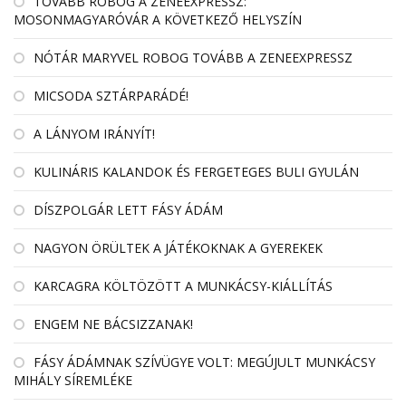
TOVÁBB ROBOG A ZENEEXPRESSZ:
MOSONMAGYARÓVÁR A KÖVETKEZŐ HELYSZÍN
NÓTÁR MARYVEL ROBOG TOVÁBB A ZENEEXPRESSZ
MICSODA SZTÁRPARÁDÉ!
A LÁNYOM IRÁNYÍT!
KULINÁRIS KALANDOK ÉS FERGETEGES BULI GYULÁN
DÍSZPOLGÁR LETT FÁSY ÁDÁM
NAGYON ÖRÜLTEK A JÁTÉKOKNAK A GYEREKEK
KARCAGRA KÖLTÖZÖTT A MUNKÁCSY-KIÁLLÍTÁS
ENGEM NE BÁCSIZZANAK!
FÁSY ÁDÁMNAK SZÍVÜGYE VOLT: MEGÚJULT MUNKÁCSY
MIHÁLY SÍREMLÉKE