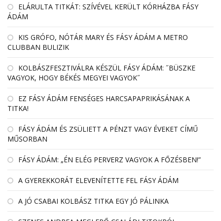
EL­ÁRULTA TIT­KÁT: SZÍ­VÉ­VEL KE­RÜLT KÓR­HÁZBA FÁSY
ÁDÁM
KIS GRÓFO, NÓTÁR MARY ÉS FÁSY ÁDÁM A METRO
CLUBBAN BULIZIK
KOLBÁSZFESZTIVÁLRA KÉSZÜL FÁSY ÁDÁM: ˝BÜSZKE
VAGYOK, HOGY BÉKÉS MEGYEI VAGYOK˝
EZ FÁSY ÁDÁM FENSÉGES HARCSAPAPRIKÁSÁNAK A
TITKA!
FÁSY ÁDÁM ÉS ZSÜLIETT A PÉNZT VAGY ÉVEKET CÍMŰ
MŰSORBAN
FÁSY ÁDÁM: „ÉN ELÉG PERVERZ VAGYOK A FŐZÉSBEN!”
A GYEREKKORÁT ELEVENÍTETTE FEL FÁSY ÁDÁM
A JÓ CSABAI KOLBÁSZ TITKA EGY JÓ PÁLINKA