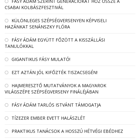
FÁSY ÁDÁM SZERINT GENERÁCIÓKAT HOZ ÖSSZE A
CSABAI KOLBÁSZFESZTIVÁL
KÜLÖNLEGES SZÉPSÉGVERSENYEN KÉPVISELI
HAZÁNKAT SENÁNSZKY FLÓRA
FÁSY ÁDÁM EGYÜTT FŐZÖTT A KISSZÁLLÁSI
TANULÓKKAL
GIGANTIKUS FÁSY MULATÓ!
EZT AZTÁN JÓL KIFŐZTÉK TISZACSEGÉN!
HAJMERESZTŐ MUTATVÁNYOK A MAGYAROK
VILÁGSZÉPE SZÉPSÉGVERSENY FINÁLÉJÁBAN
FÁSY ÁDÁM TARLÓS ISTVÁNT TÁMOGATJA
TÍZEZER EMBER EVETT HALÁSZLÉT
PRAKTIKUS TANÁCSOK A HOSSZÚ HÉTVÉGI EBÉDHEZ