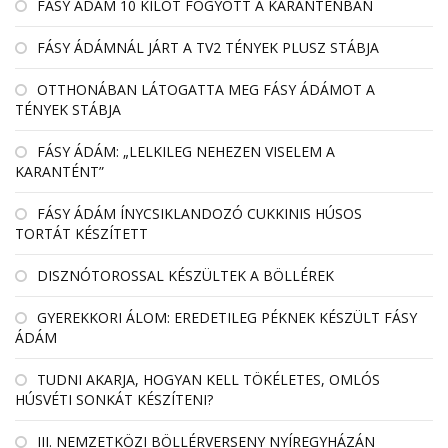
FÁSY ÁDÁM 10 KILÓT FOGYOTT A KARANTÉNBAN
FÁSY ÁDÁMNÁL JÁRT A TV2 TÉNYEK PLUSZ STÁBJA
OTTHONÁBAN LÁTOGATTA MEG FÁSY ÁDÁMOT A
TÉNYEK STÁBJA
FÁSY ÁDÁM: „LELKILEG NEHEZEN VISELEM A
KARANTÉNT”
FÁSY ÁDÁM ÍNYCSIKLANDOZÓ CUKKINIS HÚSOS
TORTÁT KÉSZÍTETT
DISZNÓTOROSSAL KÉSZÜLTEK A BÖLLÉREK
GYEREKKORI ÁLOM: EREDETILEG PÉKNEK KÉSZÜLT FÁSY
ÁDÁM
TUDNI AKARJA, HOGYAN KELL TÖKÉLETES, OMLÓS
HÚSVÉTI SONKÁT KÉSZÍTENI?
III. NEMZETKÖZI BÖLLÉRVERSENY NYÍREGYHÁZÁN