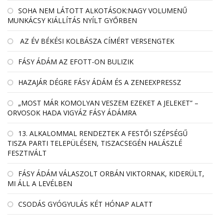
SOHA NEM LÁTOTT ALKOTÁSOK:NAGY VOLUMENŰ
MUNKÁCSY KIÁLLÍTÁS NYÍLT GYŐRBEN
AZ ÉV BÉKÉSI KOLBÁSZA CÍMÉRT VERSENGTEK
FÁSY ÁDÁM AZ EFOTT-ON BULIZIK
HAZAJÁR DÉGRE FÁSY ÁDÁM ÉS A ZENEEXPRESSZ
„MOST MÁR KOMOLYAN VESZEM EZEKET A JELEKET” –
ORVOSOK HADA VIGYÁZ FÁSY ÁDÁMRA
13. ALKALOMMAL RENDEZTEK A FESTŐI SZÉPSÉGŰ
TISZA PARTI TELEPÜLÉSEN, TISZACSEGÉN HALÁSZLÉ
FESZTIVÁLT
FÁSY ÁDÁM VÁLASZOLT ORBÁN VIKTORNAK, KIDERÜLT,
MI ÁLL A LEVÉLBEN
CSODÁS GYÓGYULÁS KÉT HÓNAP ALATT