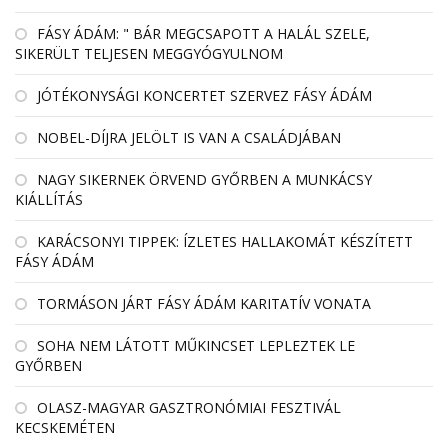
FÁSY ÁDÁM: " BÁR MEGCSAPOTT A HALÁL SZELE,
SIKERÜLT TELJESEN MEGGYÓGYULNOM
JÓTÉKONYSÁGI KONCERTET SZERVEZ FÁSY ÁDÁM
NOBEL-DÍJRA JELÖLT IS VAN A CSALÁDJÁBAN
NAGY SIKERNEK ÖRVEND GYŐRBEN A MUNKÁCSY
KIÁLLÍTÁS
KARÁCSONYI TIPPEK: ÍZLETES HALLAKOMÁT KÉSZÍTETT
FÁSY ÁDÁM
TORMÁSON JÁRT FÁSY ÁDÁM KARITATÍV VONATA
SOHA NEM LÁTOTT MŰKINCSET LEPLEZTEK LE
GYŐRBEN
OLASZ-MAGYAR GASZTRONÓMIAI FESZTIVÁL
KECSKEMÉTEN