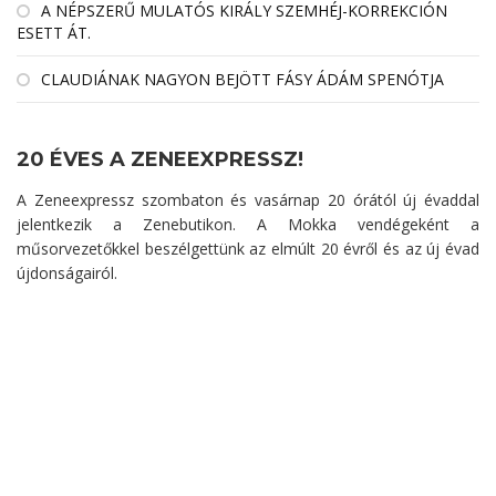
A NÉPSZERŰ MULATÓS KIRÁLY SZEMHÉJ-KORREKCIÓN
ESETT ÁT.
CLAUDIÁNAK NAGYON BEJÖTT FÁSY ÁDÁM SPENÓTJA
20 ÉVES A ZENEEXPRESSZ!
A Zeneexpressz szombaton és vasárnap 20 órától új évaddal
jelentkezik a Zenebutikon. A Mokka vendégeként a
műsorvezetőkkel beszélgettünk az elmúlt 20 évről és az új évad
újdonságairól.