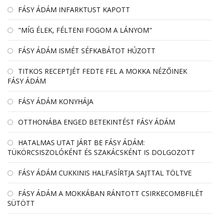
FÁSY ÁDÁM INFARKTUST KAPOTT
"MÍG ÉLEK, FÉLTENI FOGOM A LÁNYOM"
FÁSY ÁDÁM ISMÉT SÉFKABÁTOT HÚZOTT
TITKOS RECEPTJÉT FEDTE FEL A MOKKA NÉZŐINEK
FÁSY ÁDÁM
FÁSY ÁDÁM KONYHÁJA
OTTHONÁBA ENGED BETEKINTÉST FÁSY ÁDÁM
HATALMAS UTAT JÁRT BE FÁSY ÁDÁM:
TÜKÖRCSISZOLÓKÉNT ÉS SZAKÁCSKÉNT IS DOLGOZOTT
FÁSY ÁDÁM CUKKINIS HALFASÍRTJA SAJTTAL TÖLTVE
FÁSY ÁDÁM A MOKKÁBAN RÁNTOTT CSIRKECOMBFILÉT
SÜTÖTT