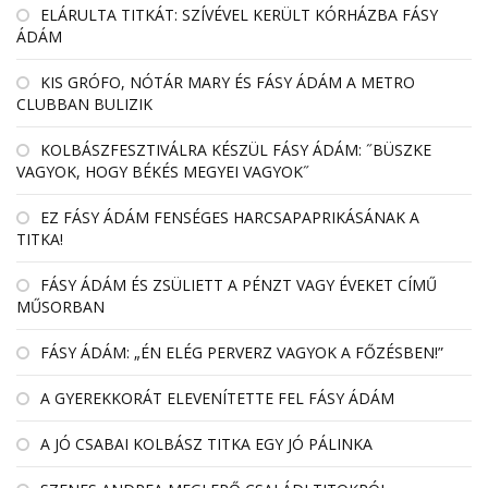
EL­ÁRULTA TIT­KÁT: SZÍ­VÉ­VEL KE­RÜLT KÓR­HÁZBA FÁSY
ÁDÁM
KIS GRÓFO, NÓTÁR MARY ÉS FÁSY ÁDÁM A METRO
CLUBBAN BULIZIK
KOLBÁSZFESZTIVÁLRA KÉSZÜL FÁSY ÁDÁM: ˝BÜSZKE
VAGYOK, HOGY BÉKÉS MEGYEI VAGYOK˝
EZ FÁSY ÁDÁM FENSÉGES HARCSAPAPRIKÁSÁNAK A
TITKA!
FÁSY ÁDÁM ÉS ZSÜLIETT A PÉNZT VAGY ÉVEKET CÍMŰ
MŰSORBAN
FÁSY ÁDÁM: „ÉN ELÉG PERVERZ VAGYOK A FŐZÉSBEN!”
A GYEREKKORÁT ELEVENÍTETTE FEL FÁSY ÁDÁM
A JÓ CSABAI KOLBÁSZ TITKA EGY JÓ PÁLINKA