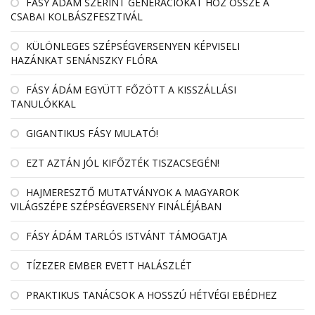
FÁSY ÁDÁM SZERINT GENERÁCIÓKAT HOZ ÖSSZE A
CSABAI KOLBÁSZFESZTIVÁL
KÜLÖNLEGES SZÉPSÉGVERSENYEN KÉPVISELI
HAZÁNKAT SENÁNSZKY FLÓRA
FÁSY ÁDÁM EGYÜTT FŐZÖTT A KISSZÁLLÁSI
TANULÓKKAL
GIGANTIKUS FÁSY MULATÓ!
EZT AZTÁN JÓL KIFŐZTÉK TISZACSEGÉN!
HAJMERESZTŐ MUTATVÁNYOK A MAGYAROK
VILÁGSZÉPE SZÉPSÉGVERSENY FINÁLÉJÁBAN
FÁSY ÁDÁM TARLÓS ISTVÁNT TÁMOGATJA
TÍZEZER EMBER EVETT HALÁSZLÉT
PRAKTIKUS TANÁCSOK A HOSSZÚ HÉTVÉGI EBÉDHEZ