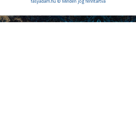
fasyadam.hu
© Minden jog fenntartva