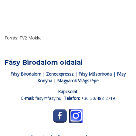
Forrás: TV2 Mokka
Fásy Birodalom oldalai
Fásy Birodalom
|
Zeneexpressz
|
Fásy Műsoriroda
|
Fásy
Konyha
|
Magyarok Világszépe
Kapcsolat:
E-mail:
fasy@fasy.hu
Telefon:
+36-30/488-2719