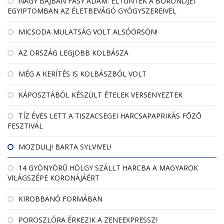
NAGY BAJBAN FÁSY ÁDÁM: ELTŰNTEK A BŐRÖNDJEI
EGYIPTOMBAN AZ ÉLETBEVÁGÓ GYÓGYSZEREIVEL
MICSODA MULATSÁG VOLT ALSÓÖRSÖN!
AZ ORSZÁG LEGJOBB KOLBÁSZA
MÉG A KERÍTÉS IS KOLBÁSZBÓL VOLT
KÁPOSZTÁBÓL KÉSZÜLT ÉTELEK VERSENYEZTEK
TÍZ ÉVES LETT A TISZACSEGEI HARCSAPAPRIKÁS FŐZŐ
FESZTIVÁL
MOZDULJ! BARTA SYLVIVEL!
14 GYÖNYÖRŰ HÖLGY SZÁLLT HARCBA A MAGYAROK
VILÁGSZÉPE KORONÁJÁÉRT
KIROBBANÓ FORMÁBAN
POROSZLÓRA ÉRKEZIK A ZENEEXPRESSZ!