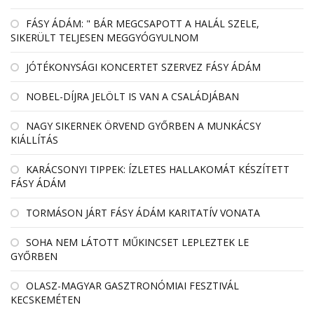
FÁSY ÁDÁM: " BÁR MEGCSAPOTT A HALÁL SZELE,
SIKERÜLT TELJESEN MEGGYÓGYULNOM
JÓTÉKONYSÁGI KONCERTET SZERVEZ FÁSY ÁDÁM
NOBEL-DÍJRA JELÖLT IS VAN A CSALÁDJÁBAN
NAGY SIKERNEK ÖRVEND GYŐRBEN A MUNKÁCSY
KIÁLLÍTÁS
KARÁCSONYI TIPPEK: ÍZLETES HALLAKOMÁT KÉSZÍTETT
FÁSY ÁDÁM
TORMÁSON JÁRT FÁSY ÁDÁM KARITATÍV VONATA
SOHA NEM LÁTOTT MŰKINCSET LEPLEZTEK LE
GYŐRBEN
OLASZ-MAGYAR GASZTRONÓMIAI FESZTIVÁL
KECSKEMÉTEN