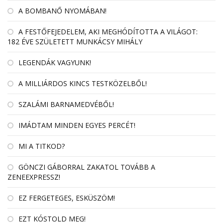
A BOMBANŐ NYOMÁBAN!
A FESTŐFEJEDELEM, AKI MEGHÓDÍTOTTA A VILÁGOT:
182 ÉVE SZÜLETETT MUNKÁCSY MIHÁLY
LEGENDÁK VAGYUNK!
A MILLIÁRDOS KINCS TESTKÖZELBŐL!
SZALÁMI BARNAMEDVÉBŐL!
IMÁDTAM MINDEN EGYES PERCÉT!
MI A TITKOD?
GÖNCZI GÁBORRAL ZAKATOL TOVÁBB A
ZENEEXPRESSZ!
EZ FERGETEGES, ESKÜSZÖM!
EZT KÓSTOLD MEG!