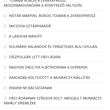
TOVÁBB ROBOG A ZENEEXPRESSZ:
MOSONMAGYARÓVÁR A KÖVETKEZŐ HELYSZÍN
NÓTÁR MARYVEL ROBOG TOVÁBB A ZENEEXPRESSZ
MICSODA SZTÁRPARÁDÉ!
A LÁNYOM IRÁNYÍT!
KULINÁRIS KALANDOK ÉS FERGETEGES BULI GYULÁN
DÍSZPOLGÁR LETT FÁSY ÁDÁM
NAGYON ÖRÜLTEK A JÁTÉKOKNAK A GYEREKEK
KARCAGRA KÖLTÖZÖTT A MUNKÁCSY-KIÁLLÍTÁS
ENGEM NE BÁCSIZZANAK!
FÁSY ÁDÁMNAK SZÍVÜGYE VOLT: MEGÚJULT MUNKÁCSY
MIHÁLY SÍREMLÉKE