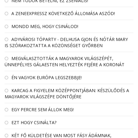
NEM TUDOK BETELNI, EZ ZSENIÁLIS!
A ZENEEXPRESSZ KÖVETKEZŐ ÁLLOMÁSA ASZÓD!
MONDD MEG, HOGY CSINÁLOD!
ADYVÁROSI TÓPARTY - DELHUSA GJON ÉS NÓTÁR MARY
IS SZÓRAKOZTATTA A KÖZÖNSÉGET GYŐRBEN
MEGVÁLASZTOTTÁK A MAGYAROK VILÁGSZÉPÉT,
ÜNNEPÉLYES GÁLAESTEN HELYEZTÉK FEJÉRE A KORONÁT
ÉN VAGYOK EURÓPA LEGSZEBBJE!
KARCAG A FIGYELEM KÖZÉPPONTJÁBAN: KÉSZÜLŐDÉS A
MAGYAROK VILÁGSZÉPE DÖNTŐJÉRE
EGY PERCRE SEM ÁLLOK MEG!
EZT HOGY CSINÁLTA?
KÉT FŐ KÜLDETÉSE VAN MOST FÁSY ÁDÁMNAK,