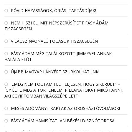
RÖVID HÁZASSÁGOK, ÓRIÁSI TARTÁSDÍJAK!
NEM HISZI EL, MIT NÉPSZERŰSÍTETT FÁSY ÁDÁM
TISZACSEGÉN
VILÁGSZÍNVONALÚ FOGÁSOK TISZACSEGÉN
FÁSY ÁDÁM MÉG TALÁLKOZOTT JIMMYVEL ANNAK
HALÁLA ELŐTT
ÚJABB MAGYAR LÁNYÉRT SZURKOLHATUNK!
„MÉG NEM FOGTAM FEL TELJESEN, HOGY SIKERÜLT” –
ÍGY ÉLTE MEG A TÖRTÉNELMI PILLANATOKAT MIKÓ FANNI,
AKI EGYIPTOMBAN VILÁGSZÉPE LETT
MESÉS ADOMÁNYT KAPTAK AZ OROSHÁZI ÓVODÁSOK!
FÁSY ÁDÁM HAMISÍTATLAN BÉKÉSI DISZNÓTOROSA