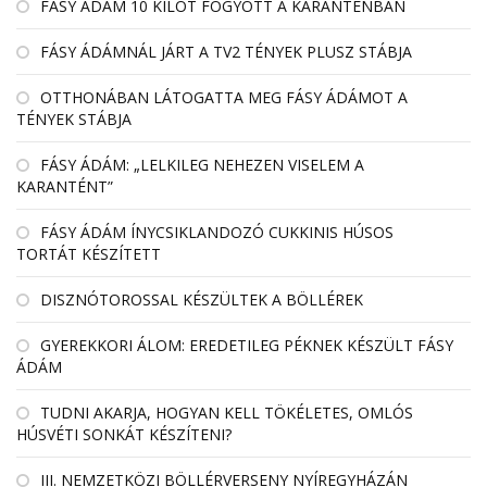
FÁSY ÁDÁM 10 KILÓT FOGYOTT A KARANTÉNBAN
FÁSY ÁDÁMNÁL JÁRT A TV2 TÉNYEK PLUSZ STÁBJA
OTTHONÁBAN LÁTOGATTA MEG FÁSY ÁDÁMOT A
TÉNYEK STÁBJA
FÁSY ÁDÁM: „LELKILEG NEHEZEN VISELEM A
KARANTÉNT”
FÁSY ÁDÁM ÍNYCSIKLANDOZÓ CUKKINIS HÚSOS
TORTÁT KÉSZÍTETT
DISZNÓTOROSSAL KÉSZÜLTEK A BÖLLÉREK
GYEREKKORI ÁLOM: EREDETILEG PÉKNEK KÉSZÜLT FÁSY
ÁDÁM
TUDNI AKARJA, HOGYAN KELL TÖKÉLETES, OMLÓS
HÚSVÉTI SONKÁT KÉSZÍTENI?
III. NEMZETKÖZI BÖLLÉRVERSENY NYÍREGYHÁZÁN