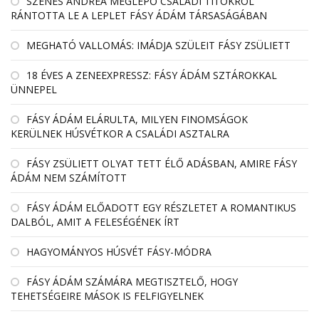
SZENES ANDREA MEGLEPŐ CSALÁDI TITOKRÓL
RÁNTOTTA LE A LEPLET FÁSY ÁDÁM TÁRSASÁGÁBAN
MEGHATÓ VALLOMÁS: IMÁDJA SZÜLEIT FÁSY ZSÜLIETT
18 ÉVES A ZENEEXPRESSZ: FÁSY ÁDÁM SZTÁROKKAL
ÜNNEPEL
FÁSY ÁDÁM ELÁRULTA, MILYEN FINOMSÁGOK
KERÜLNEK HÚSVÉTKOR A CSALÁDI ASZTALRA
FÁSY ZSÜLIETT OLYAT TETT ÉLŐ ADÁSBAN, AMIRE FÁSY
ÁDÁM NEM SZÁMÍTOTT
FÁSY ÁDÁM ELŐADOTT EGY RÉSZLETET A ROMANTIKUS
DALBÓL, AMIT A FELESÉGÉNEK ÍRT
HAGYOMÁNYOS HÚSVÉT FÁSY-MÓDRA
FÁSY ÁDÁM SZÁMÁRA MEGTISZTELŐ, HOGY
TEHETSÉGEIRE MÁSOK IS FELFIGYELNEK