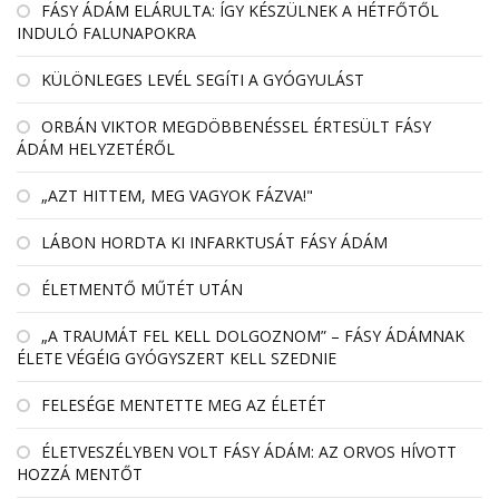
FÁSY ÁDÁM ELÁRULTA: ÍGY KÉSZÜLNEK A HÉTFŐTŐL
INDULÓ FALUNAPOKRA
KÜLÖNLEGES LEVÉL SEGÍTI A GYÓGYULÁST
ORBÁN VIKTOR MEGDÖBBENÉSSEL ÉRTESÜLT FÁSY
ÁDÁM HELYZETÉRŐL
„AZT HITTEM, MEG VAGYOK FÁZVA!"
LÁBON HORDTA KI INFARKTUSÁT FÁSY ÁDÁM
ÉLETMENTŐ MŰTÉT UTÁN
„A TRAUMÁT FEL KELL DOLGOZNOM” – FÁSY ÁDÁMNAK
ÉLETE VÉGÉIG GYÓGYSZERT KELL SZEDNIE
FELESÉGE MENTETTE MEG AZ ÉLETÉT
ÉLETVESZÉLYBEN VOLT FÁSY ÁDÁM: AZ ORVOS HÍVOTT
HOZZÁ MENTŐT