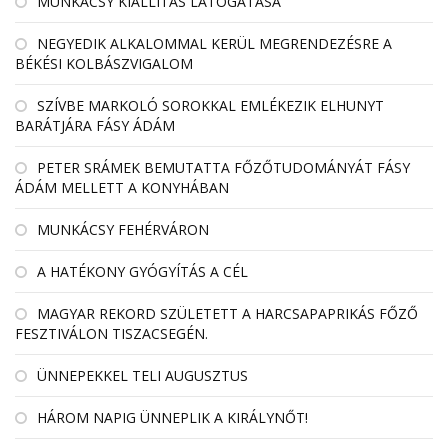
MUNKÁCSY KIÁLLÍTÁS LÁTOGATÁSA
NEGYEDIK ALKALOMMAL KERÜL MEGRENDEZÉSRE A
BÉKÉSI KOLBÁSZVIGALOM
SZÍVBE MARKOLÓ SOROKKAL EMLÉKEZIK ELHUNYT
BARÁTJÁRA FÁSY ÁDÁM
PETER SRÁMEK BEMUTATTA FŐZŐTUDOMÁNYÁT FÁSY
ÁDÁM MELLETT A KONYHÁBAN
MUNKÁCSY FEHÉRVÁRON
A HATÉKONY GYÓGYÍTÁS A CÉL
MAGYAR REKORD SZÜLETETT A HARCSAPAPRIKÁS FŐZŐ
FESZTIVÁLON TISZACSEGÉN.
ÜNNEPEKKEL TELI AUGUSZTUS
HÁROM NAPIG ÜNNEPLIK A KIRÁLYNŐT!