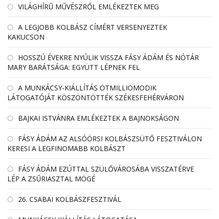
VILÁGHÍRŰ MŰVÉSZRŐL EMLÉKEZTEK MEG
A LEGJOBB KOLBÁSZ CÍMÉRT VERSENYEZTEK
KAKUCSON
HOSSZÚ ÉVEKRE NYÚLIK VISSZA FÁSY ÁDÁM ÉS NÓTÁR
MARY BARÁTSÁGA: EGYÜTT LÉPNEK FEL
A MUNKÁCSY-KIÁLLÍTÁS ÖTMILLIOMODIK
LÁTOGATÓJÁT KÖSZÖNTÖTTÉK SZÉKESFEHÉRVÁRON
BAJKAI ISTVÁNRA EMLÉKEZTEK A BAJNOKSÁGON
FÁSY ÁDÁM AZ ALSÓÖRSI KOLBÁSZSÜTŐ FESZTIVÁLON
KERESI A LEGFINOMABB KOLBÁSZT
FÁSY ÁDÁM EZÚTTAL SZÜLŐVÁROSÁBA VISSZATÉRVE
LÉP A ZSŰRIASZTAL MÖGÉ
26. CSABAI KOLBÁSZFESZTIVÁL