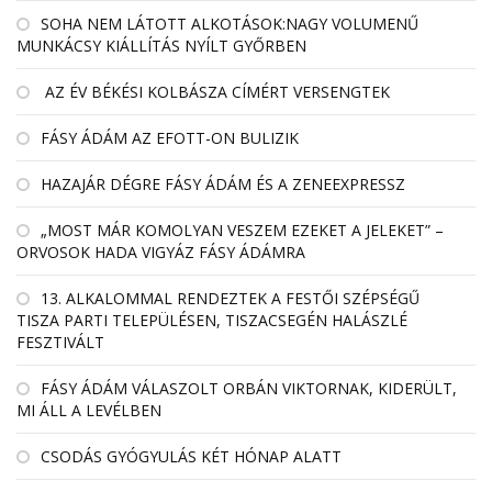
SOHA NEM LÁTOTT ALKOTÁSOK:NAGY VOLUMENŰ
MUNKÁCSY KIÁLLÍTÁS NYÍLT GYŐRBEN
AZ ÉV BÉKÉSI KOLBÁSZA CÍMÉRT VERSENGTEK
FÁSY ÁDÁM AZ EFOTT-ON BULIZIK
HAZAJÁR DÉGRE FÁSY ÁDÁM ÉS A ZENEEXPRESSZ
„MOST MÁR KOMOLYAN VESZEM EZEKET A JELEKET” –
ORVOSOK HADA VIGYÁZ FÁSY ÁDÁMRA
13. ALKALOMMAL RENDEZTEK A FESTŐI SZÉPSÉGŰ
TISZA PARTI TELEPÜLÉSEN, TISZACSEGÉN HALÁSZLÉ
FESZTIVÁLT
FÁSY ÁDÁM VÁLASZOLT ORBÁN VIKTORNAK, KIDERÜLT,
MI ÁLL A LEVÉLBEN
CSODÁS GYÓGYULÁS KÉT HÓNAP ALATT