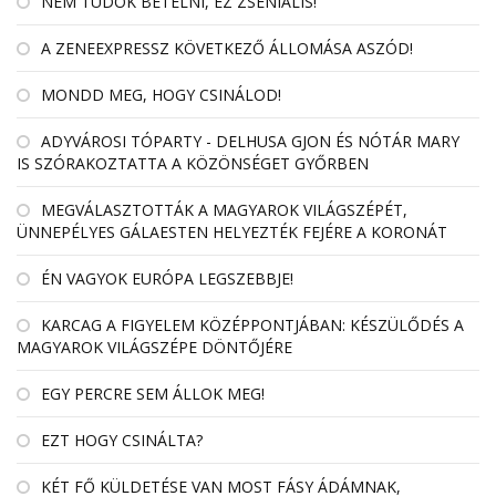
NEM TUDOK BETELNI, EZ ZSENIÁLIS!
A ZENEEXPRESSZ KÖVETKEZŐ ÁLLOMÁSA ASZÓD!
MONDD MEG, HOGY CSINÁLOD!
ADYVÁROSI TÓPARTY - DELHUSA GJON ÉS NÓTÁR MARY
IS SZÓRAKOZTATTA A KÖZÖNSÉGET GYŐRBEN
MEGVÁLASZTOTTÁK A MAGYAROK VILÁGSZÉPÉT,
ÜNNEPÉLYES GÁLAESTEN HELYEZTÉK FEJÉRE A KORONÁT
ÉN VAGYOK EURÓPA LEGSZEBBJE!
KARCAG A FIGYELEM KÖZÉPPONTJÁBAN: KÉSZÜLŐDÉS A
MAGYAROK VILÁGSZÉPE DÖNTŐJÉRE
EGY PERCRE SEM ÁLLOK MEG!
EZT HOGY CSINÁLTA?
KÉT FŐ KÜLDETÉSE VAN MOST FÁSY ÁDÁMNAK,