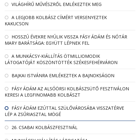
VILÁGHÍRŰ MŰVÉSZRŐL EMLÉKEZTEK MEG
A LEGJOBB KOLBÁSZ CÍMÉRT VERSENYEZTEK
KAKUCSON
HOSSZÚ ÉVEKRE NYÚLIK VISSZA FÁSY ÁDÁM ÉS NÓTÁR
MARY BARÁTSÁGA: EGYÜTT LÉPNEK FEL
A MUNKÁCSY-KIÁLLÍTÁS ÖTMILLIOMODIK
LÁTOGATÓJÁT KÖSZÖNTÖTTÉK SZÉKESFEHÉRVÁRON
BAJKAI ISTVÁNRA EMLÉKEZTEK A BAJNOKSÁGON
FÁSY ÁDÁM AZ ALSÓÖRSI KOLBÁSZSÜTŐ FESZTIVÁLON
KERESI A LEGFINOMABB KOLBÁSZT
FÁSY ÁDÁM EZÚTTAL SZÜLŐVÁROSÁBA VISSZATÉRVE
LÉP A ZSŰRIASZTAL MÖGÉ
26. CSABAI KOLBÁSZFESZTIVÁL