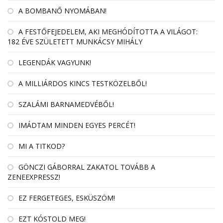
A BOMBANŐ NYOMÁBAN!
A FESTŐFEJEDELEM, AKI MEGHÓDÍTOTTA A VILÁGOT:
182 ÉVE SZÜLETETT MUNKÁCSY MIHÁLY
LEGENDÁK VAGYUNK!
A MILLIÁRDOS KINCS TESTKÖZELBŐL!
SZALÁMI BARNAMEDVÉBŐL!
IMÁDTAM MINDEN EGYES PERCÉT!
MI A TITKOD?
GÖNCZI GÁBORRAL ZAKATOL TOVÁBB A
ZENEEXPRESSZ!
EZ FERGETEGES, ESKÜSZÖM!
EZT KÓSTOLD MEG!