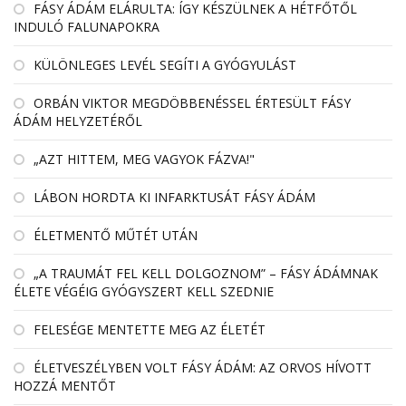
FÁSY ÁDÁM ELÁRULTA: ÍGY KÉSZÜLNEK A HÉTFŐTŐL
INDULÓ FALUNAPOKRA
KÜLÖNLEGES LEVÉL SEGÍTI A GYÓGYULÁST
ORBÁN VIKTOR MEGDÖBBENÉSSEL ÉRTESÜLT FÁSY
ÁDÁM HELYZETÉRŐL
„AZT HITTEM, MEG VAGYOK FÁZVA!"
LÁBON HORDTA KI INFARKTUSÁT FÁSY ÁDÁM
ÉLETMENTŐ MŰTÉT UTÁN
„A TRAUMÁT FEL KELL DOLGOZNOM” – FÁSY ÁDÁMNAK
ÉLETE VÉGÉIG GYÓGYSZERT KELL SZEDNIE
FELESÉGE MENTETTE MEG AZ ÉLETÉT
ÉLETVESZÉLYBEN VOLT FÁSY ÁDÁM: AZ ORVOS HÍVOTT
HOZZÁ MENTŐT