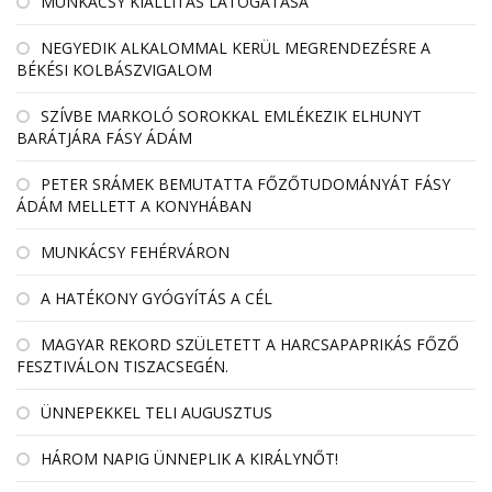
MUNKÁCSY KIÁLLÍTÁS LÁTOGATÁSA
NEGYEDIK ALKALOMMAL KERÜL MEGRENDEZÉSRE A
BÉKÉSI KOLBÁSZVIGALOM
SZÍVBE MARKOLÓ SOROKKAL EMLÉKEZIK ELHUNYT
BARÁTJÁRA FÁSY ÁDÁM
PETER SRÁMEK BEMUTATTA FŐZŐTUDOMÁNYÁT FÁSY
ÁDÁM MELLETT A KONYHÁBAN
MUNKÁCSY FEHÉRVÁRON
A HATÉKONY GYÓGYÍTÁS A CÉL
MAGYAR REKORD SZÜLETETT A HARCSAPAPRIKÁS FŐZŐ
FESZTIVÁLON TISZACSEGÉN.
ÜNNEPEKKEL TELI AUGUSZTUS
HÁROM NAPIG ÜNNEPLIK A KIRÁLYNŐT!