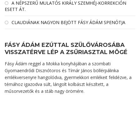
A NÉPSZERŰ MULATÓS KIRÁLY SZEMHÉJ-KORREKCIÓN
ESETT ÁT.
CLAUDIÁNAK NAGYON BEJÖTT FÁSY ÁDÁM SPENÓTJA
FÁSY ÁDÁM EZÚTTAL SZÜLŐVÁROSÁBA
VISSZATÉRVE LÉP A ZSŰRIASZTAL MÖGÉ
Fásy Ádám reggel a Mokka konyhájában a szombati
Gyomaendrődi Disznótoros és Tímár János böllérpálinka
emlékversenyre hangolódva, gyermekkori emlékeit felidézve, a
témához igazodva sült, lángolt kolbászt készített, a
műsorvezetők és a stáb nagy örömére.