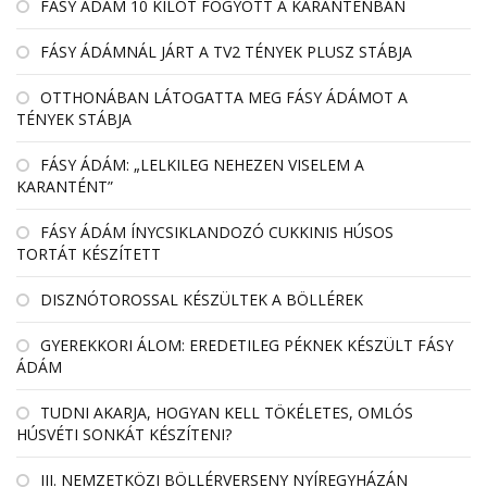
FÁSY ÁDÁM 10 KILÓT FOGYOTT A KARANTÉNBAN
FÁSY ÁDÁMNÁL JÁRT A TV2 TÉNYEK PLUSZ STÁBJA
OTTHONÁBAN LÁTOGATTA MEG FÁSY ÁDÁMOT A
TÉNYEK STÁBJA
FÁSY ÁDÁM: „LELKILEG NEHEZEN VISELEM A
KARANTÉNT”
FÁSY ÁDÁM ÍNYCSIKLANDOZÓ CUKKINIS HÚSOS
TORTÁT KÉSZÍTETT
DISZNÓTOROSSAL KÉSZÜLTEK A BÖLLÉREK
GYEREKKORI ÁLOM: EREDETILEG PÉKNEK KÉSZÜLT FÁSY
ÁDÁM
TUDNI AKARJA, HOGYAN KELL TÖKÉLETES, OMLÓS
HÚSVÉTI SONKÁT KÉSZÍTENI?
III. NEMZETKÖZI BÖLLÉRVERSENY NYÍREGYHÁZÁN