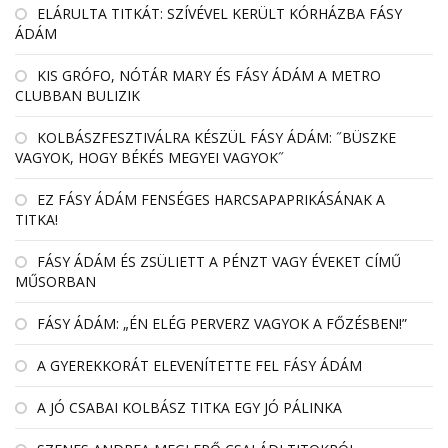
EL­ÁRULTA TIT­KÁT: SZÍ­VÉ­VEL KE­RÜLT KÓR­HÁZBA FÁSY
ÁDÁM
KIS GRÓFO, NÓTÁR MARY ÉS FÁSY ÁDÁM A METRO
CLUBBAN BULIZIK
KOLBÁSZFESZTIVÁLRA KÉSZÜL FÁSY ÁDÁM: ˝BÜSZKE
VAGYOK, HOGY BÉKÉS MEGYEI VAGYOK˝
EZ FÁSY ÁDÁM FENSÉGES HARCSAPAPRIKÁSÁNAK A
TITKA!
FÁSY ÁDÁM ÉS ZSÜLIETT A PÉNZT VAGY ÉVEKET CÍMŰ
MŰSORBAN
FÁSY ÁDÁM: „ÉN ELÉG PERVERZ VAGYOK A FŐZÉSBEN!”
A GYEREKKORÁT ELEVENÍTETTE FEL FÁSY ÁDÁM
A JÓ CSABAI KOLBÁSZ TITKA EGY JÓ PÁLINKA