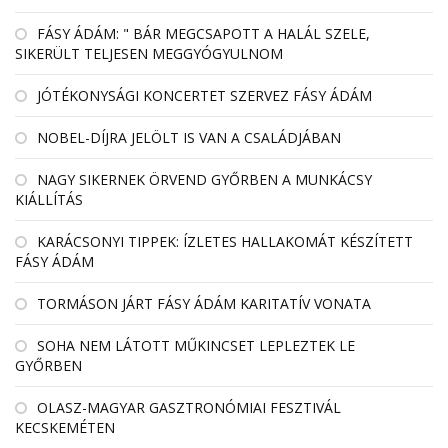
FÁSY ÁDÁM: " BÁR MEGCSAPOTT A HALÁL SZELE,
SIKERÜLT TELJESEN MEGGYÓGYULNOM
JÓTÉKONYSÁGI KONCERTET SZERVEZ FÁSY ÁDÁM
NOBEL-DÍJRA JELÖLT IS VAN A CSALÁDJÁBAN
NAGY SIKERNEK ÖRVEND GYŐRBEN A MUNKÁCSY
KIÁLLÍTÁS
KARÁCSONYI TIPPEK: ÍZLETES HALLAKOMÁT KÉSZÍTETT
FÁSY ÁDÁM
TORMÁSON JÁRT FÁSY ÁDÁM KARITATÍV VONATA
SOHA NEM LÁTOTT MŰKINCSET LEPLEZTEK LE
GYŐRBEN
OLASZ-MAGYAR GASZTRONÓMIAI FESZTIVÁL
KECSKEMÉTEN