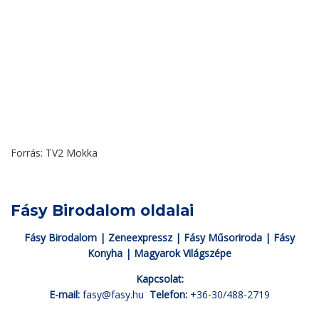
Forrás: TV2 Mokka
Fásy Birodalom oldalai
Fásy Birodalom
|
Zeneexpressz
|
Fásy Műsoriroda
|
Fásy
Konyha
|
Magyarok Világszépe
Kapcsolat:
E-mail:
fasy@fasy.hu
Telefon:
+36-30/488-2719