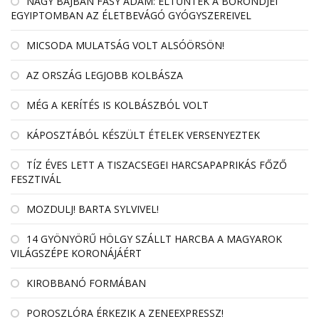
NAGY BAJBAN FÁSY ÁDÁM: ELTŰNTEK A BŐRÖNDJEI
EGYIPTOMBAN AZ ÉLETBEVÁGÓ GYÓGYSZEREIVEL
MICSODA MULATSÁG VOLT ALSÓÖRSÖN!
AZ ORSZÁG LEGJOBB KOLBÁSZA
MÉG A KERÍTÉS IS KOLBÁSZBÓL VOLT
KÁPOSZTÁBÓL KÉSZÜLT ÉTELEK VERSENYEZTEK
TÍZ ÉVES LETT A TISZACSEGEI HARCSAPAPRIKÁS FŐZŐ
FESZTIVÁL
MOZDULJ! BARTA SYLVIVEL!
14 GYÖNYÖRŰ HÖLGY SZÁLLT HARCBA A MAGYAROK
VILÁGSZÉPE KORONÁJÁÉRT
KIROBBANÓ FORMÁBAN
POROSZLÓRA ÉRKEZIK A ZENEEXPRESSZ!