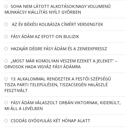
SOHA NEM LÁTOTT ALKOTÁSOK:NAGY VOLUMENŰ
MUNKÁCSY KIÁLLÍTÁS NYÍLT GYŐRBEN
AZ ÉV BÉKÉSI KOLBÁSZA CÍMÉRT VERSENGTEK
FÁSY ÁDÁM AZ EFOTT-ON BULIZIK
HAZAJÁR DÉGRE FÁSY ÁDÁM ÉS A ZENEEXPRESSZ
„MOST MÁR KOMOLYAN VESZEM EZEKET A JELEKET” –
ORVOSOK HADA VIGYÁZ FÁSY ÁDÁMRA
13. ALKALOMMAL RENDEZTEK A FESTŐI SZÉPSÉGŰ
TISZA PARTI TELEPÜLÉSEN, TISZACSEGÉN HALÁSZLÉ
FESZTIVÁLT
FÁSY ÁDÁM VÁLASZOLT ORBÁN VIKTORNAK, KIDERÜLT,
MI ÁLL A LEVÉLBEN
CSODÁS GYÓGYULÁS KÉT HÓNAP ALATT