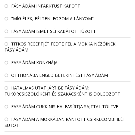
FÁSY ÁDÁM INFARKTUST KAPOTT
"MÍG ÉLEK, FÉLTENI FOGOM A LÁNYOM"
FÁSY ÁDÁM ISMÉT SÉFKABÁTOT HÚZOTT
TITKOS RECEPTJÉT FEDTE FEL A MOKKA NÉZŐINEK
FÁSY ÁDÁM
FÁSY ÁDÁM KONYHÁJA
OTTHONÁBA ENGED BETEKINTÉST FÁSY ÁDÁM
HATALMAS UTAT JÁRT BE FÁSY ÁDÁM:
TÜKÖRCSISZOLÓKÉNT ÉS SZAKÁCSKÉNT IS DOLGOZOTT
FÁSY ÁDÁM CUKKINIS HALFASÍRTJA SAJTTAL TÖLTVE
FÁSY ÁDÁM A MOKKÁBAN RÁNTOTT CSIRKECOMBFILÉT
SÜTÖTT