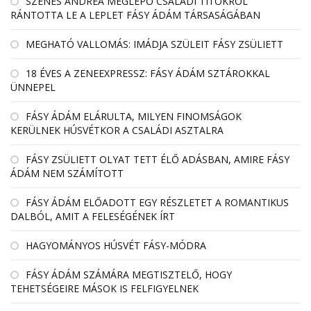
SZENES ANDREA MEGLEPŐ CSALÁDI TITOKRÓL
RÁNTOTTA LE A LEPLET FÁSY ÁDÁM TÁRSASÁGÁBAN
MEGHATÓ VALLOMÁS: IMÁDJA SZÜLEIT FÁSY ZSÜLIETT
18 ÉVES A ZENEEXPRESSZ: FÁSY ÁDÁM SZTÁROKKAL
ÜNNEPEL
FÁSY ÁDÁM ELÁRULTA, MILYEN FINOMSÁGOK
KERÜLNEK HÚSVÉTKOR A CSALÁDI ASZTALRA
FÁSY ZSÜLIETT OLYAT TETT ÉLŐ ADÁSBAN, AMIRE FÁSY
ÁDÁM NEM SZÁMÍTOTT
FÁSY ÁDÁM ELŐADOTT EGY RÉSZLETET A ROMANTIKUS
DALBÓL, AMIT A FELESÉGÉNEK ÍRT
HAGYOMÁNYOS HÚSVÉT FÁSY-MÓDRA
FÁSY ÁDÁM SZÁMÁRA MEGTISZTELŐ, HOGY
TEHETSÉGEIRE MÁSOK IS FELFIGYELNEK