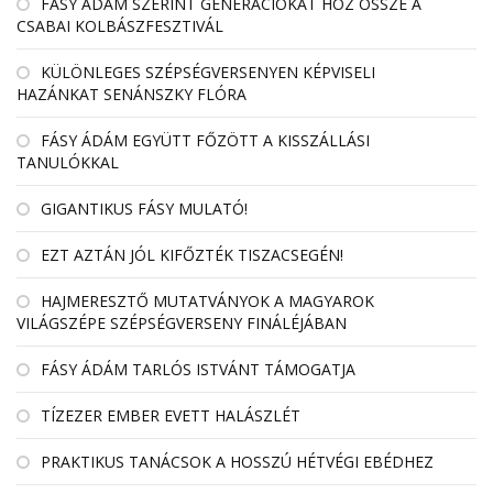
FÁSY ÁDÁM SZERINT GENERÁCIÓKAT HOZ ÖSSZE A
CSABAI KOLBÁSZFESZTIVÁL
KÜLÖNLEGES SZÉPSÉGVERSENYEN KÉPVISELI
HAZÁNKAT SENÁNSZKY FLÓRA
FÁSY ÁDÁM EGYÜTT FŐZÖTT A KISSZÁLLÁSI
TANULÓKKAL
GIGANTIKUS FÁSY MULATÓ!
EZT AZTÁN JÓL KIFŐZTÉK TISZACSEGÉN!
HAJMERESZTŐ MUTATVÁNYOK A MAGYAROK
VILÁGSZÉPE SZÉPSÉGVERSENY FINÁLÉJÁBAN
FÁSY ÁDÁM TARLÓS ISTVÁNT TÁMOGATJA
TÍZEZER EMBER EVETT HALÁSZLÉT
PRAKTIKUS TANÁCSOK A HOSSZÚ HÉTVÉGI EBÉDHEZ