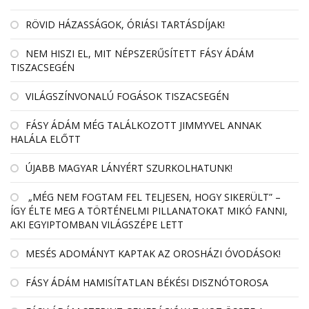
RÖVID HÁZASSÁGOK, ÓRIÁSI TARTÁSDÍJAK!
NEM HISZI EL, MIT NÉPSZERŰSÍTETT FÁSY ÁDÁM
TISZACSEGÉN
VILÁGSZÍNVONALÚ FOGÁSOK TISZACSEGÉN
FÁSY ÁDÁM MÉG TALÁLKOZOTT JIMMYVEL ANNAK
HALÁLA ELŐTT
ÚJABB MAGYAR LÁNYÉRT SZURKOLHATUNK!
„MÉG NEM FOGTAM FEL TELJESEN, HOGY SIKERÜLT” –
ÍGY ÉLTE MEG A TÖRTÉNELMI PILLANATOKAT MIKÓ FANNI,
AKI EGYIPTOMBAN VILÁGSZÉPE LETT
MESÉS ADOMÁNYT KAPTAK AZ OROSHÁZI ÓVODÁSOK!
FÁSY ÁDÁM HAMISÍTATLAN BÉKÉSI DISZNÓTOROSA