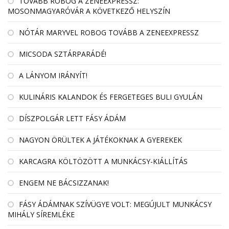
TOVÁBB ROBOG A ZENEEXPRESSZ:
MOSONMAGYARÓVÁR A KÖVETKEZŐ HELYSZÍN
NÓTÁR MARYVEL ROBOG TOVÁBB A ZENEEXPRESSZ
MICSODA SZTÁRPARÁDÉ!
A LÁNYOM IRÁNYÍT!
KULINÁRIS KALANDOK ÉS FERGETEGES BULI GYULÁN
DÍSZPOLGÁR LETT FÁSY ÁDÁM
NAGYON ÖRÜLTEK A JÁTÉKOKNAK A GYEREKEK
KARCAGRA KÖLTÖZÖTT A MUNKÁCSY-KIÁLLÍTÁS
ENGEM NE BÁCSIZZANAK!
FÁSY ÁDÁMNAK SZÍVÜGYE VOLT: MEGÚJULT MUNKÁCSY
MIHÁLY SÍREMLÉKE