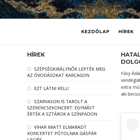
KEZDŐLAP
HÍREK
HÍREK
HATAL
DOLG
SZÉPSÉGKIRÁLYNŐK LEPTÉK MEG
Fásy Ádám
AZ ÓVODÁSOKAT KARCAGON
vendéglát
extra m
EZT LÁTNI KELL!
aki becsü
SZARVASON IS TAROLT A
SZERENCSEKONCERT: EGYMÁST
ÉRTÉK A SZTÁROK A SZÍNPADON
VIHAR MIATT ELMARADT
KONCERTET PÓTOLNAK GÁSPÁR
LACIÉK