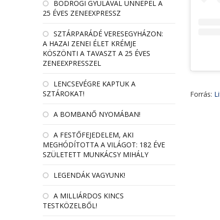
BODROGI GYULÁVAL ÜNNEPEL A
25 ÉVES ZENEEXPRESSZ
SZTÁRPARÁDÉ VERESEGYHÁZON:
A HAZAI ZENEI ÉLET KRÉMJE
KÖSZÖNTI A TAVASZT A 25 ÉVES
ZENEEXPRESSZEL
LENCSEVÉGRE KAPTUK A
SZTÁROKAT!
Forrás:
L
A BOMBANŐ NYOMÁBAN!
A FESTŐFEJEDELEM, AKI
MEGHÓDÍTOTTA A VILÁGOT: 182 ÉVE
SZÜLETETT MUNKÁCSY MIHÁLY
LEGENDÁK VAGYUNK!
A MILLIÁRDOS KINCS
TESTKÖZELBŐL!