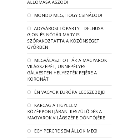
ÁLLOMÁSA ASZÓD!
MONDD MEG, HOGY CSINÁLOD!
ADYVÁROSI TÓPARTY - DELHUSA
GJON ÉS NÓTÁR MARY IS
SZÓRAKOZTATTA A KÖZÖNSÉGET
GYŐRBEN
MEGVÁLASZTOTTÁK A MAGYAROK
VILÁGSZÉPÉT, ÜNNEPÉLYES
GÁLAESTEN HELYEZTÉK FEJÉRE A
KORONÁT
ÉN VAGYOK EURÓPA LEGSZEBBJE!
KARCAG A FIGYELEM
KÖZÉPPONTJÁBAN: KÉSZÜLŐDÉS A
MAGYAROK VILÁGSZÉPE DÖNTŐJÉRE
EGY PERCRE SEM ÁLLOK MEG!