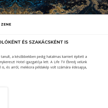
ZENE
OLÓKÉNT ÉS SZAKÁCSKÉNT IS
nult, a későbbiekben pedig hatalmas karriert épített a
nykereszt Hotel igazgatója lett. A Life TV Ébredj velünk
l is, és arról, mekkora példakép volt számára édesapja,