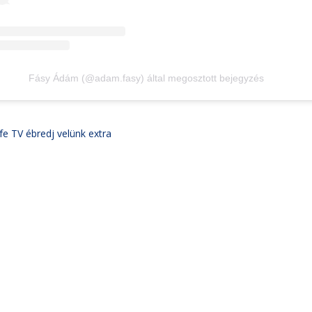
Fásy Ádám (@adam.fasy) által megosztott bejegyzés
ife TV ébredj velünk extra