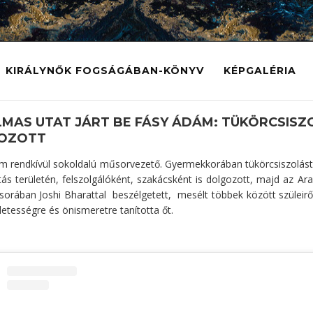
KIRÁLYNŐK FOGSÁGÁBAN-KÖNYV
KÉPGALÉRIA
MAS UTAT JÁRT BE FÁSY ÁDÁM: TÜKÖRCSISZ
OZOTT
 rendkívül sokoldalú műsorvezető. Gyermekkorában tükörcsiszolást ta
ás területén, felszolgálóként, szakácsként is dolgozott, majd az Ara
űsorában
Joshi Bharattal
beszélgetett, mesélt többek között szüleirő
letességre és önismeretre tanította őt.