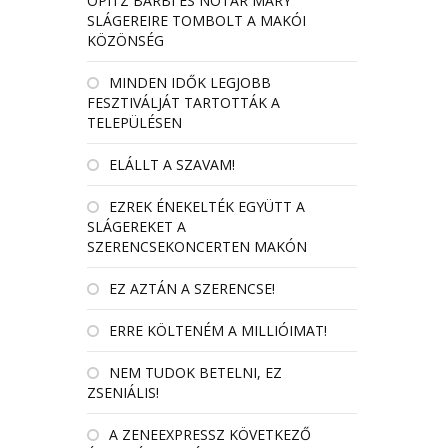
OPITZ BARBI ÉS NÓTÁR MARY
SLÁGEREIRE TOMBOLT A MAKÓI
KÖZÖNSÉG
MINDEN IDŐK LEGJOBB
FESZTIVÁLJÁT TARTOTTÁK A
TELEPÜLÉSEN
ELÁLLT A SZAVAM!
EZREK ÉNEKELTÉK EGYÜTT A
SLÁGEREKET A
SZERENCSEKONCERTEN MAKÓN
EZ AZTÁN A SZERENCSE!
ERRE KÖLTENÉM A MILLIÓIMAT!
NEM TUDOK BETELNI, EZ
ZSENIÁLIS!
A ZENEEXPRESSZ KÖVETKEZŐ