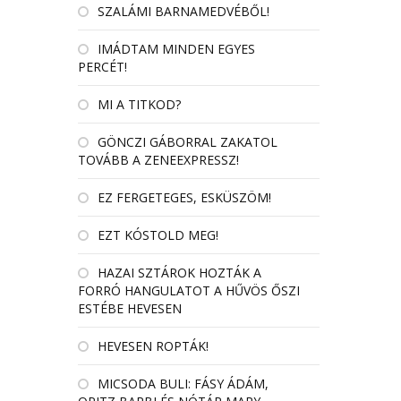
SZALÁMI BARNAMEDVÉBŐL!
IMÁDTAM MINDEN EGYES
PERCÉT!
MI A TITKOD?
GÖNCZI GÁBORRAL ZAKATOL
TOVÁBB A ZENEEXPRESSZ!
EZ FERGETEGES, ESKÜSZÖM!
EZT KÓSTOLD MEG!
HAZAI SZTÁROK HOZTÁK A
FORRÓ HANGULATOT A HŰVÖS ŐSZI
ESTÉBE HEVESEN
HEVESEN ROPTÁK!
MICSODA BULI: FÁSY ÁDÁM,