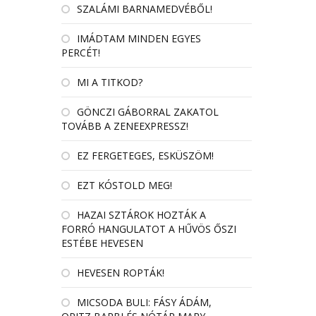
SZALÁMI BARNAMEDVÉBŐL!
IMÁDTAM MINDEN EGYES
PERCÉT!
MI A TITKOD?
GÖNCZI GÁBORRAL ZAKATOL
TOVÁBB A ZENEEXPRESSZ!
EZ FERGETEGES, ESKÜSZÖM!
EZT KÓSTOLD MEG!
HAZAI SZTÁROK HOZTÁK A
FORRÓ HANGULATOT A HŰVÖS ŐSZI
ESTÉBE HEVESEN
HEVESEN ROPTÁK!
MICSODA BULI: FÁSY ÁDÁM,