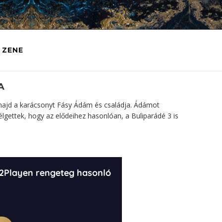
ZENE
A
a majd a karácsonyt Fásy Ádám és családja. Ádámot
szélgettek, hogy az elődeihez hasonlóan, a Buliparádé 3 is