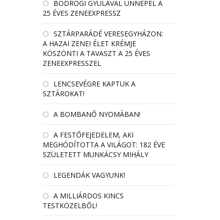
BODROGI GYULÁVAL ÜNNEPEL A
25 ÉVES ZENEEXPRESSZ
SZTÁRPARÁDÉ VERESEGYHÁZON:
A HAZAI ZENEI ÉLET KRÉMJE
KÖSZÖNTI A TAVASZT A 25 ÉVES
ZENEEXPRESSZEL
LENCSEVÉGRE KAPTUK A
SZTÁROKAT!
A BOMBANŐ NYOMÁBAN!
A FESTŐFEJEDELEM, AKI
MEGHÓDÍTOTTA A VILÁGOT: 182 ÉVE
SZÜLETETT MUNKÁCSY MIHÁLY
LEGENDÁK VAGYUNK!
A MILLIÁRDOS KINCS
TESTKÖZELBŐL!