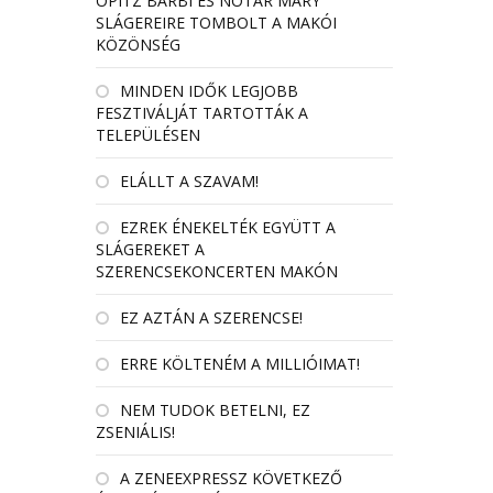
OPITZ BARBI ÉS NÓTÁR MARY
SLÁGEREIRE TOMBOLT A MAKÓI
KÖZÖNSÉG
MINDEN IDŐK LEGJOBB
FESZTIVÁLJÁT TARTOTTÁK A
TELEPÜLÉSEN
ELÁLLT A SZAVAM!
EZREK ÉNEKELTÉK EGYÜTT A
SLÁGEREKET A
SZERENCSEKONCERTEN MAKÓN
EZ AZTÁN A SZERENCSE!
ERRE KÖLTENÉM A MILLIÓIMAT!
NEM TUDOK BETELNI, EZ
ZSENIÁLIS!
A ZENEEXPRESSZ KÖVETKEZŐ