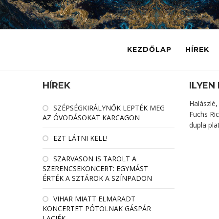
KEZDŐLAP
HÍREK
HÍREK
ILYEN
Halászlé,
SZÉPSÉGKIRÁLYNŐK LEPTÉK MEG
Fuchs Ric
AZ ÓVODÁSOKAT KARCAGON
dupla pla
EZT LÁTNI KELL!
SZARVASON IS TAROLT A
SZERENCSEKONCERT: EGYMÁST
ÉRTÉK A SZTÁROK A SZÍNPADON
VIHAR MIATT ELMARADT
KONCERTET PÓTOLNAK GÁSPÁR
LACIÉK