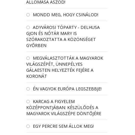
ÁLLOMÁSA ASZÓD!
MONDD MEG, HOGY CSINÁLOD!
ADYVÁROSI TÓPARTY - DELHUSA
GJON ÉS NÓTÁR MARY IS
SZÓRAKOZTATTA A KÖZÖNSÉGET
GYŐRBEN
MEGVÁLASZTOTTÁK A MAGYAROK
VILÁGSZÉPÉT, ÜNNEPÉLYES
GÁLAESTEN HELYEZTÉK FEJÉRE A
KORONÁT
ÉN VAGYOK EURÓPA LEGSZEBBJE!
KARCAG A FIGYELEM
KÖZÉPPONTJÁBAN: KÉSZÜLŐDÉS A
MAGYAROK VILÁGSZÉPE DÖNTŐJÉRE
EGY PERCRE SEM ÁLLOK MEG!