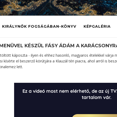
KIRÁLYNŐK FOGSÁGÁBAN-KÖNYV
KÉPGALÉRIA
 MENÜVEL KÉSZÜL FÁSY ÁDÁM A KARÁCSONYR
 töltött káposzta - ilyen és ehhez hasonló, magyaros ételekkel várj
si kísérte el beszerző körútjára a Klauzál téri piacra, ahol arról is be
tinalemez lett.