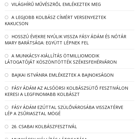
VILÁGHÍRŰ MŰVÉSZRŐL EMLÉKEZTEK MEG
A LEGJOBB KOLBÁSZ CÍMÉRT VERSENYEZTEK
KAKUCSON
HOSSZÚ ÉVEKRE NYÚLIK VISSZA FÁSY ÁDÁM ÉS NÓTÁR
MARY BARÁTSÁGA: EGYÜTT LÉPNEK FEL
A MUNKÁCSY-KIÁLLÍTÁS ÖTMILLIOMODIK
LÁTOGATÓJÁT KÖSZÖNTÖTTÉK SZÉKESFEHÉRVÁRON
BAJKAI ISTVÁNRA EMLÉKEZTEK A BAJNOKSÁGON
FÁSY ÁDÁM AZ ALSÓÖRSI KOLBÁSZSÜTŐ FESZTIVÁLON
KERESI A LEGFINOMABB KOLBÁSZT
FÁSY ÁDÁM EZÚTTAL SZÜLŐVÁROSÁBA VISSZATÉRVE
LÉP A ZSŰRIASZTAL MÖGÉ
26. CSABAI KOLBÁSZFESZTIVÁL