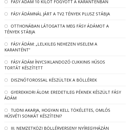
FÁSY ÁDÁM 10 KILÓT FOGYOTT A KARANTÉNBAN
FÁSY ÁDÁMNÁL JÁRT A TV2 TÉNYEK PLUSZ STÁBJA
OTTHONÁBAN LÁTOGATTA MEG FÁSY ÁDÁMOT A
TÉNYEK STÁBJA
FÁSY ÁDÁM: „LELKILEG NEHEZEN VISELEM A
KARANTÉNT”
FÁSY ÁDÁM ÍNYCSIKLANDOZÓ CUKKINIS HÚSOS
TORTÁT KÉSZÍTETT
DISZNÓTOROSSAL KÉSZÜLTEK A BÖLLÉREK
GYEREKKORI ÁLOM: EREDETILEG PÉKNEK KÉSZÜLT FÁSY
ÁDÁM
TUDNI AKARJA, HOGYAN KELL TÖKÉLETES, OMLÓS
HÚSVÉTI SONKÁT KÉSZÍTENI?
III. NEMZETKÖZI BÖLLÉRVERSENY NYÍREGYHÁZÁN