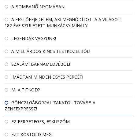
A BOMBANŐ NYOMÁBAN!
A FESTŐFEJEDELEM, AKI MEGHÓDÍTOTTA A VILÁGOT:
182 ÉVE SZÜLETETT MUNKÁCSY MIHÁLY
LEGENDÁK VAGYUNK!
A MILLIÁRDOS KINCS TESTKÖZELBŐL!
SZALÁMI BARNAMEDVÉBŐL!
IMÁDTAM MINDEN EGYES PERCÉT!
MI A TITKOD?
GÖNCZI GÁBORRAL ZAKATOL TOVÁBB A
ZENEEXPRESSZ!
EZ FERGETEGES, ESKÜSZÖM!
EZT KÓSTOLD MEG!