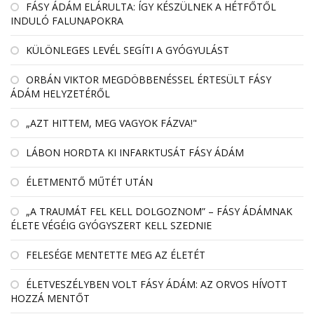
FÁSY ÁDÁM ELÁRULTA: ÍGY KÉSZÜLNEK A HÉTFŐTŐL
INDULÓ FALUNAPOKRA
KÜLÖNLEGES LEVÉL SEGÍTI A GYÓGYULÁST
ORBÁN VIKTOR MEGDÖBBENÉSSEL ÉRTESÜLT FÁSY
ÁDÁM HELYZETÉRŐL
„AZT HITTEM, MEG VAGYOK FÁZVA!"
LÁBON HORDTA KI INFARKTUSÁT FÁSY ÁDÁM
ÉLETMENTŐ MŰTÉT UTÁN
„A TRAUMÁT FEL KELL DOLGOZNOM” – FÁSY ÁDÁMNAK
ÉLETE VÉGÉIG GYÓGYSZERT KELL SZEDNIE
FELESÉGE MENTETTE MEG AZ ÉLETÉT
ÉLETVESZÉLYBEN VOLT FÁSY ÁDÁM: AZ ORVOS HÍVOTT
HOZZÁ MENTŐT