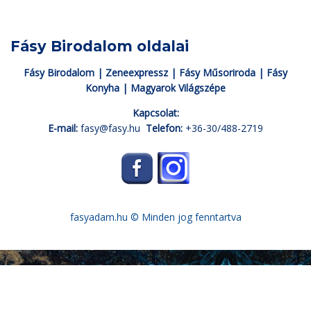
Fásy Birodalom oldalai
Fásy Birodalom
|
Zeneexpressz
|
Fásy Műsoriroda
|
Fásy
Konyha
|
Magyarok Világszépe
Kapcsolat:
E-mail:
fasy@fasy.hu
Telefon:
+36-30/488-2719
fasyadam.hu
© Minden jog fenntartva