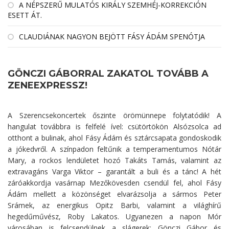
A NÉPSZERŰ MULATÓS KIRÁLY SZEMHÉJ-KORREKCIÓN
ESETT ÁT.
CLAUDIÁNAK NAGYON BEJÖTT FÁSY ÁDÁM SPENÓTJA
GÖNCZI GÁBORRAL ZAKATOL TOVÁBB A
ZENEEXPRESSZ!
A Szerencsekoncertek őszinte örömünnepe folytatódik! A
hangulat továbbra is felfelé ível: csütörtökön Alsózsolca ad
otthont a bulinak, ahol Fásy Ádám és sztárcsapata gondoskodik
a jókedvről. A színpadon feltűnik a temperamentumos Nótár
Mary, a rockos lendületet hozó Takáts Tamás, valamint az
extravagáns Varga Viktor – garantált a buli és a tánc! A hét
záróakkordja vasárnap Mezőkövesden csendül fel, ahol Fásy
Ádám mellett a közönséget elvarázsolja a sármos Peter
Srámek, az energikus Opitz Barbi, valamint a világhírű
hegedűművész, Roby Lakatos. Ugyanezen a napon Mór
városában is felcsendülnek a slágerek: Gönczi Gábor és