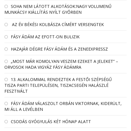
SOHA NEM LÁTOTT ALKOTÁSOK:NAGY VOLUMENŰ
MUNKÁCSY KIÁLLÍTÁS NYÍLT GYŐRBEN
AZ ÉV BÉKÉSI KOLBÁSZA CÍMÉRT VERSENGTEK
FÁSY ÁDÁM AZ EFOTT-ON BULIZIK
HAZAJÁR DÉGRE FÁSY ÁDÁM ÉS A ZENEEXPRESSZ
„MOST MÁR KOMOLYAN VESZEM EZEKET A JELEKET” –
ORVOSOK HADA VIGYÁZ FÁSY ÁDÁMRA
13. ALKALOMMAL RENDEZTEK A FESTŐI SZÉPSÉGŰ
TISZA PARTI TELEPÜLÉSEN, TISZACSEGÉN HALÁSZLÉ
FESZTIVÁLT
FÁSY ÁDÁM VÁLASZOLT ORBÁN VIKTORNAK, KIDERÜLT,
MI ÁLL A LEVÉLBEN
CSODÁS GYÓGYULÁS KÉT HÓNAP ALATT