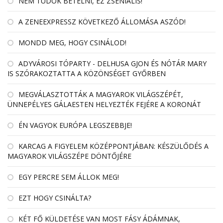
NEM TUDOK BETELNI, EZ ZSENIÁLIS!
A ZENEEXPRESSZ KÖVETKEZŐ ÁLLOMÁSA ASZÓD!
MONDD MEG, HOGY CSINÁLOD!
ADYVÁROSI TÓPARTY - DELHUSA GJON ÉS NÓTÁR MARY
IS SZÓRAKOZTATTA A KÖZÖNSÉGET GYŐRBEN
MEGVÁLASZTOTTÁK A MAGYAROK VILÁGSZÉPÉT,
ÜNNEPÉLYES GÁLAESTEN HELYEZTÉK FEJÉRE A KORONÁT
ÉN VAGYOK EURÓPA LEGSZEBBJE!
KARCAG A FIGYELEM KÖZÉPPONTJÁBAN: KÉSZÜLŐDÉS A
MAGYAROK VILÁGSZÉPE DÖNTŐJÉRE
EGY PERCRE SEM ÁLLOK MEG!
EZT HOGY CSINÁLTA?
KÉT FŐ KÜLDETÉSE VAN MOST FÁSY ÁDÁMNAK,