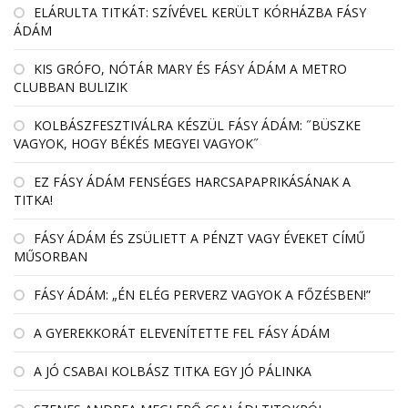
EL­ÁRULTA TIT­KÁT: SZÍ­VÉ­VEL KE­RÜLT KÓR­HÁZBA FÁSY
ÁDÁM
KIS GRÓFO, NÓTÁR MARY ÉS FÁSY ÁDÁM A METRO
CLUBBAN BULIZIK
KOLBÁSZFESZTIVÁLRA KÉSZÜL FÁSY ÁDÁM: ˝BÜSZKE
VAGYOK, HOGY BÉKÉS MEGYEI VAGYOK˝
EZ FÁSY ÁDÁM FENSÉGES HARCSAPAPRIKÁSÁNAK A
TITKA!
FÁSY ÁDÁM ÉS ZSÜLIETT A PÉNZT VAGY ÉVEKET CÍMŰ
MŰSORBAN
FÁSY ÁDÁM: „ÉN ELÉG PERVERZ VAGYOK A FŐZÉSBEN!”
A GYEREKKORÁT ELEVENÍTETTE FEL FÁSY ÁDÁM
A JÓ CSABAI KOLBÁSZ TITKA EGY JÓ PÁLINKA