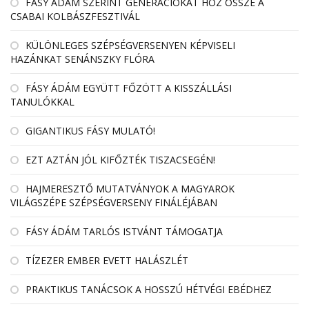
FÁSY ÁDÁM SZERINT GENERÁCIÓKAT HOZ ÖSSZE A
CSABAI KOLBÁSZFESZTIVÁL
KÜLÖNLEGES SZÉPSÉGVERSENYEN KÉPVISELI
HAZÁNKAT SENÁNSZKY FLÓRA
FÁSY ÁDÁM EGYÜTT FŐZÖTT A KISSZÁLLÁSI
TANULÓKKAL
GIGANTIKUS FÁSY MULATÓ!
EZT AZTÁN JÓL KIFŐZTÉK TISZACSEGÉN!
HAJMERESZTŐ MUTATVÁNYOK A MAGYAROK
VILÁGSZÉPE SZÉPSÉGVERSENY FINÁLÉJÁBAN
FÁSY ÁDÁM TARLÓS ISTVÁNT TÁMOGATJA
TÍZEZER EMBER EVETT HALÁSZLÉT
PRAKTIKUS TANÁCSOK A HOSSZÚ HÉTVÉGI EBÉDHEZ