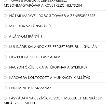
TOVÁBB ROBOG A ZENEEXPRESSZ:
MOSONMAGYARÓVÁR A KÖVETKEZŐ HELYSZÍN
NÓTÁR MARYVEL ROBOG TOVÁBB A ZENEEXPRESSZ
MICSODA SZTÁRPARÁDÉ!
A LÁNYOM IRÁNYÍT!
KULINÁRIS KALANDOK ÉS FERGETEGES BULI GYULÁN
DÍSZPOLGÁR LETT FÁSY ÁDÁM
NAGYON ÖRÜLTEK A JÁTÉKOKNAK A GYEREKEK
KARCAGRA KÖLTÖZÖTT A MUNKÁCSY-KIÁLLÍTÁS
ENGEM NE BÁCSIZZANAK!
FÁSY ÁDÁMNAK SZÍVÜGYE VOLT: MEGÚJULT MUNKÁCSY
MIHÁLY SÍREMLÉKE