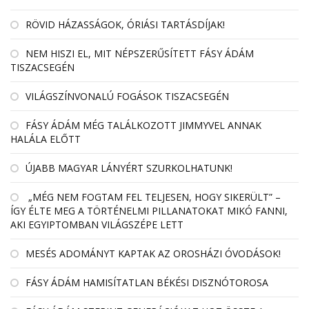
RÖVID HÁZASSÁGOK, ÓRIÁSI TARTÁSDÍJAK!
NEM HISZI EL, MIT NÉPSZERŰSÍTETT FÁSY ÁDÁM
TISZACSEGÉN
VILÁGSZÍNVONALÚ FOGÁSOK TISZACSEGÉN
FÁSY ÁDÁM MÉG TALÁLKOZOTT JIMMYVEL ANNAK
HALÁLA ELŐTT
ÚJABB MAGYAR LÁNYÉRT SZURKOLHATUNK!
„MÉG NEM FOGTAM FEL TELJESEN, HOGY SIKERÜLT” –
ÍGY ÉLTE MEG A TÖRTÉNELMI PILLANATOKAT MIKÓ FANNI,
AKI EGYIPTOMBAN VILÁGSZÉPE LETT
MESÉS ADOMÁNYT KAPTAK AZ OROSHÁZI ÓVODÁSOK!
FÁSY ÁDÁM HAMISÍTATLAN BÉKÉSI DISZNÓTOROSA