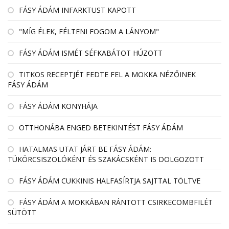
FÁSY ÁDÁM INFARKTUST KAPOTT
"MÍG ÉLEK, FÉLTENI FOGOM A LÁNYOM"
FÁSY ÁDÁM ISMÉT SÉFKABÁTOT HÚZOTT
TITKOS RECEPTJÉT FEDTE FEL A MOKKA NÉZŐINEK
FÁSY ÁDÁM
FÁSY ÁDÁM KONYHÁJA
OTTHONÁBA ENGED BETEKINTÉST FÁSY ÁDÁM
HATALMAS UTAT JÁRT BE FÁSY ÁDÁM:
TÜKÖRCSISZOLÓKÉNT ÉS SZAKÁCSKÉNT IS DOLGOZOTT
FÁSY ÁDÁM CUKKINIS HALFASÍRTJA SAJTTAL TÖLTVE
FÁSY ÁDÁM A MOKKÁBAN RÁNTOTT CSIRKECOMBFILÉT
SÜTÖTT