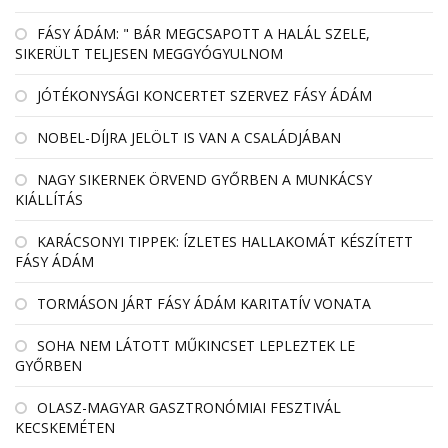
FÁSY ÁDÁM: " BÁR MEGCSAPOTT A HALÁL SZELE,
SIKERÜLT TELJESEN MEGGYÓGYULNOM
JÓTÉKONYSÁGI KONCERTET SZERVEZ FÁSY ÁDÁM
NOBEL-DÍJRA JELÖLT IS VAN A CSALÁDJÁBAN
NAGY SIKERNEK ÖRVEND GYŐRBEN A MUNKÁCSY
KIÁLLÍTÁS
KARÁCSONYI TIPPEK: ÍZLETES HALLAKOMÁT KÉSZÍTETT
FÁSY ÁDÁM
TORMÁSON JÁRT FÁSY ÁDÁM KARITATÍV VONATA
SOHA NEM LÁTOTT MŰKINCSET LEPLEZTEK LE
GYŐRBEN
OLASZ-MAGYAR GASZTRONÓMIAI FESZTIVÁL
KECSKEMÉTEN