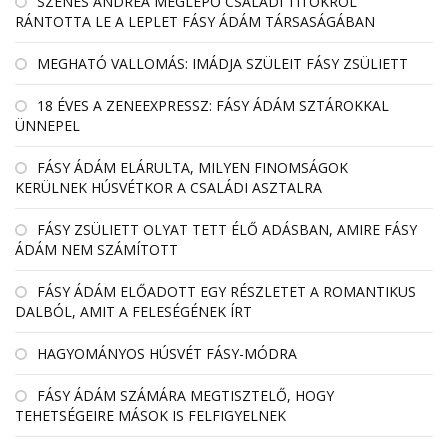
SZENES ANDREA MEGLEPŐ CSALÁDI TITOKRÓL
RÁNTOTTA LE A LEPLET FÁSY ÁDÁM TÁRSASÁGÁBAN
MEGHATÓ VALLOMÁS: IMÁDJA SZÜLEIT FÁSY ZSÜLIETT
18 ÉVES A ZENEEXPRESSZ: FÁSY ÁDÁM SZTÁROKKAL
ÜNNEPEL
FÁSY ÁDÁM ELÁRULTA, MILYEN FINOMSÁGOK
KERÜLNEK HÚSVÉTKOR A CSALÁDI ASZTALRA
FÁSY ZSÜLIETT OLYAT TETT ÉLŐ ADÁSBAN, AMIRE FÁSY
ÁDÁM NEM SZÁMÍTOTT
FÁSY ÁDÁM ELŐADOTT EGY RÉSZLETET A ROMANTIKUS
DALBÓL, AMIT A FELESÉGÉNEK ÍRT
HAGYOMÁNYOS HÚSVÉT FÁSY-MÓDRA
FÁSY ÁDÁM SZÁMÁRA MEGTISZTELŐ, HOGY
TEHETSÉGEIRE MÁSOK IS FELFIGYELNEK