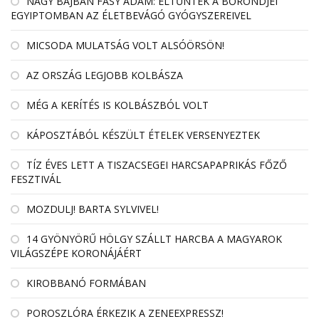
NAGY BAJBAN FÁSY ÁDÁM: ELTŰNTEK A BŐRÖNDJEI
EGYIPTOMBAN AZ ÉLETBEVÁGÓ GYÓGYSZEREIVEL
MICSODA MULATSÁG VOLT ALSÓÖRSÖN!
AZ ORSZÁG LEGJOBB KOLBÁSZA
MÉG A KERÍTÉS IS KOLBÁSZBÓL VOLT
KÁPOSZTÁBÓL KÉSZÜLT ÉTELEK VERSENYEZTEK
TÍZ ÉVES LETT A TISZACSEGEI HARCSAPAPRIKÁS FŐZŐ
FESZTIVÁL
MOZDULJ! BARTA SYLVIVEL!
14 GYÖNYÖRŰ HÖLGY SZÁLLT HARCBA A MAGYAROK
VILÁGSZÉPE KORONÁJÁÉRT
KIROBBANÓ FORMÁBAN
POROSZLÓRA ÉRKEZIK A ZENEEXPRESSZ!