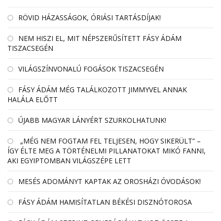
RÖVID HÁZASSÁGOK, ÓRIÁSI TARTÁSDÍJAK!
NEM HISZI EL, MIT NÉPSZERŰSÍTETT FÁSY ÁDÁM
TISZACSEGÉN
VILÁGSZÍNVONALÚ FOGÁSOK TISZACSEGÉN
FÁSY ÁDÁM MÉG TALÁLKOZOTT JIMMYVEL ANNAK
HALÁLA ELŐTT
ÚJABB MAGYAR LÁNYÉRT SZURKOLHATUNK!
„MÉG NEM FOGTAM FEL TELJESEN, HOGY SIKERÜLT” –
ÍGY ÉLTE MEG A TÖRTÉNELMI PILLANATOKAT MIKÓ FANNI,
AKI EGYIPTOMBAN VILÁGSZÉPE LETT
MESÉS ADOMÁNYT KAPTAK AZ OROSHÁZI ÓVODÁSOK!
FÁSY ÁDÁM HAMISÍTATLAN BÉKÉSI DISZNÓTOROSA