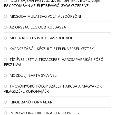
NAGY BAJBAN FÁSY ÁDÁM: ELTŰNTEK A BŐRÖNDJEI
EGYIPTOMBAN AZ ÉLETBEVÁGÓ GYÓGYSZEREIVEL
MICSODA MULATSÁG VOLT ALSÓÖRSÖN!
AZ ORSZÁG LEGJOBB KOLBÁSZA
MÉG A KERÍTÉS IS KOLBÁSZBÓL VOLT
KÁPOSZTÁBÓL KÉSZÜLT ÉTELEK VERSENYEZTEK
TÍZ ÉVES LETT A TISZACSEGEI HARCSAPAPRIKÁS FŐZŐ
FESZTIVÁL
MOZDULJ! BARTA SYLVIVEL!
14 GYÖNYÖRŰ HÖLGY SZÁLLT HARCBA A MAGYAROK
VILÁGSZÉPE KORONÁJÁÉRT
KIROBBANÓ FORMÁBAN
POROSZLÓRA ÉRKEZIK A ZENEEXPRESSZ!