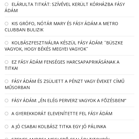
EL­ÁRULTA TIT­KÁT: SZÍ­VÉ­VEL KE­RÜLT KÓR­HÁZBA FÁSY
ÁDÁM
KIS GRÓFO, NÓTÁR MARY ÉS FÁSY ÁDÁM A METRO
CLUBBAN BULIZIK
KOLBÁSZFESZTIVÁLRA KÉSZÜL FÁSY ÁDÁM: ˝BÜSZKE
VAGYOK, HOGY BÉKÉS MEGYEI VAGYOK˝
EZ FÁSY ÁDÁM FENSÉGES HARCSAPAPRIKÁSÁNAK A
TITKA!
FÁSY ÁDÁM ÉS ZSÜLIETT A PÉNZT VAGY ÉVEKET CÍMŰ
MŰSORBAN
FÁSY ÁDÁM: „ÉN ELÉG PERVERZ VAGYOK A FŐZÉSBEN!”
A GYEREKKORÁT ELEVENÍTETTE FEL FÁSY ÁDÁM
A JÓ CSABAI KOLBÁSZ TITKA EGY JÓ PÁLINKA