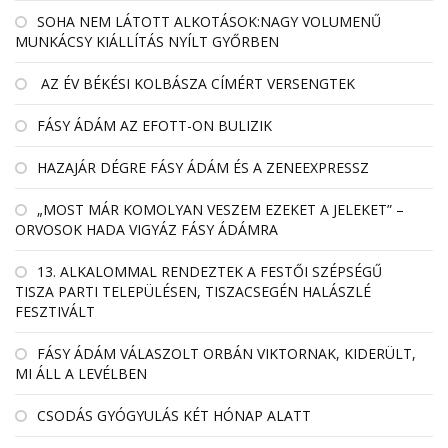
SOHA NEM LÁTOTT ALKOTÁSOK:NAGY VOLUMENŰ
MUNKÁCSY KIÁLLÍTÁS NYÍLT GYŐRBEN
AZ ÉV BÉKÉSI KOLBÁSZA CÍMÉRT VERSENGTEK
FÁSY ÁDÁM AZ EFOTT-ON BULIZIK
HAZAJÁR DÉGRE FÁSY ÁDÁM ÉS A ZENEEXPRESSZ
„MOST MÁR KOMOLYAN VESZEM EZEKET A JELEKET” –
ORVOSOK HADA VIGYÁZ FÁSY ÁDÁMRA
13. ALKALOMMAL RENDEZTEK A FESTŐI SZÉPSÉGŰ
TISZA PARTI TELEPÜLÉSEN, TISZACSEGÉN HALÁSZLÉ
FESZTIVÁLT
FÁSY ÁDÁM VÁLASZOLT ORBÁN VIKTORNAK, KIDERÜLT,
MI ÁLL A LEVÉLBEN
CSODÁS GYÓGYULÁS KÉT HÓNAP ALATT