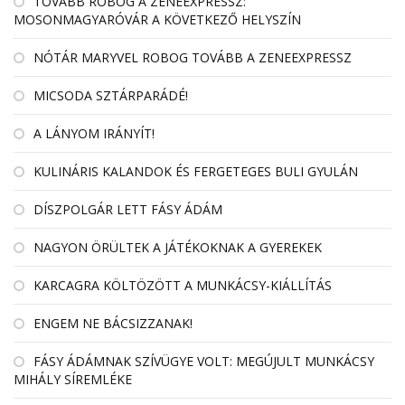
TOVÁBB ROBOG A ZENEEXPRESSZ:
MOSONMAGYARÓVÁR A KÖVETKEZŐ HELYSZÍN
NÓTÁR MARYVEL ROBOG TOVÁBB A ZENEEXPRESSZ
MICSODA SZTÁRPARÁDÉ!
A LÁNYOM IRÁNYÍT!
KULINÁRIS KALANDOK ÉS FERGETEGES BULI GYULÁN
DÍSZPOLGÁR LETT FÁSY ÁDÁM
NAGYON ÖRÜLTEK A JÁTÉKOKNAK A GYEREKEK
KARCAGRA KÖLTÖZÖTT A MUNKÁCSY-KIÁLLÍTÁS
ENGEM NE BÁCSIZZANAK!
FÁSY ÁDÁMNAK SZÍVÜGYE VOLT: MEGÚJULT MUNKÁCSY
MIHÁLY SÍREMLÉKE