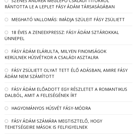
SZENES ANDREA MEGLEPŐ CSALÁDI TITOKRÓL
RÁNTOTTA LE A LEPLET FÁSY ÁDÁM TÁRSASÁGÁBAN
MEGHATÓ VALLOMÁS: IMÁDJA SZÜLEIT FÁSY ZSÜLIETT
18 ÉVES A ZENEEXPRESSZ: FÁSY ÁDÁM SZTÁROKKAL
ÜNNEPEL
FÁSY ÁDÁM ELÁRULTA, MILYEN FINOMSÁGOK
KERÜLNEK HÚSVÉTKOR A CSALÁDI ASZTALRA
FÁSY ZSÜLIETT OLYAT TETT ÉLŐ ADÁSBAN, AMIRE FÁSY
ÁDÁM NEM SZÁMÍTOTT
FÁSY ÁDÁM ELŐADOTT EGY RÉSZLETET A ROMANTIKUS
DALBÓL, AMIT A FELESÉGÉNEK ÍRT
HAGYOMÁNYOS HÚSVÉT FÁSY-MÓDRA
FÁSY ÁDÁM SZÁMÁRA MEGTISZTELŐ, HOGY
TEHETSÉGEIRE MÁSOK IS FELFIGYELNEK