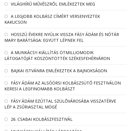
VILÁGHÍRŰ MŰVÉSZRŐL EMLÉKEZTEK MEG
A LEGJOBB KOLBÁSZ CÍMÉRT VERSENYEZTEK
KAKUCSON
HOSSZÚ ÉVEKRE NYÚLIK VISSZA FÁSY ÁDÁM ÉS NÓTÁR
MARY BARÁTSÁGA: EGYÜTT LÉPNEK FEL
A MUNKÁCSY-KIÁLLÍTÁS ÖTMILLIOMODIK
LÁTOGATÓJÁT KÖSZÖNTÖTTÉK SZÉKESFEHÉRVÁRON
BAJKAI ISTVÁNRA EMLÉKEZTEK A BAJNOKSÁGON
FÁSY ÁDÁM AZ ALSÓÖRSI KOLBÁSZSÜTŐ FESZTIVÁLON
KERESI A LEGFINOMABB KOLBÁSZT
FÁSY ÁDÁM EZÚTTAL SZÜLŐVÁROSÁBA VISSZATÉRVE
LÉP A ZSŰRIASZTAL MÖGÉ
26. CSABAI KOLBÁSZFESZTIVÁL