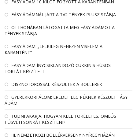
FÁSY ÁDÁM 10 KILÓT FOGYOTT A KARANTÉNBAN
FÁSY ÁDÁMNÁL JÁRT A TV2 TÉNYEK PLUSZ STÁBJA
OTTHONÁBAN LÁTOGATTA MEG FÁSY ÁDÁMOT A
TÉNYEK STÁBJA
FÁSY ÁDÁM: „LELKILEG NEHEZEN VISELEM A
KARANTÉNT”
FÁSY ÁDÁM ÍNYCSIKLANDOZÓ CUKKINIS HÚSOS
TORTÁT KÉSZÍTETT
DISZNÓTOROSSAL KÉSZÜLTEK A BÖLLÉREK
GYEREKKORI ÁLOM: EREDETILEG PÉKNEK KÉSZÜLT FÁSY
ÁDÁM
TUDNI AKARJA, HOGYAN KELL TÖKÉLETES, OMLÓS
HÚSVÉTI SONKÁT KÉSZÍTENI?
III. NEMZETKÖZI BÖLLÉRVERSENY NYÍREGYHÁZÁN