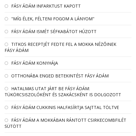
FÁSY ÁDÁM INFARKTUST KAPOTT
"MÍG ÉLEK, FÉLTENI FOGOM A LÁNYOM"
FÁSY ÁDÁM ISMÉT SÉFKABÁTOT HÚZOTT
TITKOS RECEPTJÉT FEDTE FEL A MOKKA NÉZŐINEK
FÁSY ÁDÁM
FÁSY ÁDÁM KONYHÁJA
OTTHONÁBA ENGED BETEKINTÉST FÁSY ÁDÁM
HATALMAS UTAT JÁRT BE FÁSY ÁDÁM:
TÜKÖRCSISZOLÓKÉNT ÉS SZAKÁCSKÉNT IS DOLGOZOTT
FÁSY ÁDÁM CUKKINIS HALFASÍRTJA SAJTTAL TÖLTVE
FÁSY ÁDÁM A MOKKÁBAN RÁNTOTT CSIRKECOMBFILÉT
SÜTÖTT