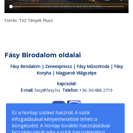
Forrás: TV2 Tények Plusz
Fásy Birodalom oldalai
Fásy Birodalom
|
Zeneexpressz
|
Fásy Műsoriroda
|
Fásy
Konyha
|
Magyarok Világszépe
Kapcsolat:
E-mail:
fasy@fasy.hu
Telefon:
+36-30/488-2719
Ez a honlap sütiket használ. A sütik
elfogadásával kényelmesebbé teheti a
böngészést. A honlap további használatával
fasyadam.hu
© Minden jog fenntartva
hozzájárulását adja a sütik használatához.