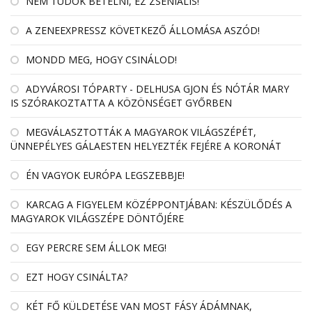
NEM TUDOK BETELNI, EZ ZSENIÁLIS!
A ZENEEXPRESSZ KÖVETKEZŐ ÁLLOMÁSA ASZÓD!
MONDD MEG, HOGY CSINÁLOD!
ADYVÁROSI TÓPARTY - DELHUSA GJON ÉS NÓTÁR MARY
IS SZÓRAKOZTATTA A KÖZÖNSÉGET GYŐRBEN
MEGVÁLASZTOTTÁK A MAGYAROK VILÁGSZÉPÉT,
ÜNNEPÉLYES GÁLAESTEN HELYEZTÉK FEJÉRE A KORONÁT
ÉN VAGYOK EURÓPA LEGSZEBBJE!
KARCAG A FIGYELEM KÖZÉPPONTJÁBAN: KÉSZÜLŐDÉS A
MAGYAROK VILÁGSZÉPE DÖNTŐJÉRE
EGY PERCRE SEM ÁLLOK MEG!
EZT HOGY CSINÁLTA?
KÉT FŐ KÜLDETÉSE VAN MOST FÁSY ÁDÁMNAK,