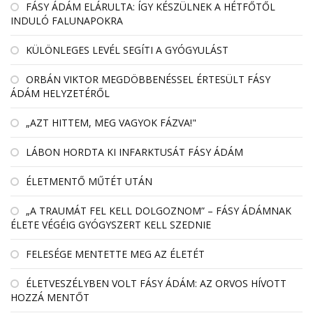
FÁSY ÁDÁM ELÁRULTA: ÍGY KÉSZÜLNEK A HÉTFŐTŐL
INDULÓ FALUNAPOKRA
KÜLÖNLEGES LEVÉL SEGÍTI A GYÓGYULÁST
ORBÁN VIKTOR MEGDÖBBENÉSSEL ÉRTESÜLT FÁSY
ÁDÁM HELYZETÉRŐL
„AZT HITTEM, MEG VAGYOK FÁZVA!"
LÁBON HORDTA KI INFARKTUSÁT FÁSY ÁDÁM
ÉLETMENTŐ MŰTÉT UTÁN
„A TRAUMÁT FEL KELL DOLGOZNOM” – FÁSY ÁDÁMNAK
ÉLETE VÉGÉIG GYÓGYSZERT KELL SZEDNIE
FELESÉGE MENTETTE MEG AZ ÉLETÉT
ÉLETVESZÉLYBEN VOLT FÁSY ÁDÁM: AZ ORVOS HÍVOTT
HOZZÁ MENTŐT