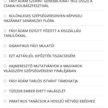
FÁSY ÁDÁM SZERINT GENERÁCIÓKAT HOZ ÖSSZE A
CSABAI KOLBÁSZFESZTIVÁL
KÜLÖNLEGES SZÉPSÉGVERSENYEN KÉPVISELI
HAZÁNKAT SENÁNSZKY FLÓRA
FÁSY ÁDÁM EGYÜTT FŐZÖTT A KISSZÁLLÁSI
TANULÓKKAL
GIGANTIKUS FÁSY MULATÓ!
EZT AZTÁN JÓL KIFŐZTÉK TISZACSEGÉN!
HAJMERESZTŐ MUTATVÁNYOK A MAGYAROK
VILÁGSZÉPE SZÉPSÉGVERSENY FINÁLÉJÁBAN
FÁSY ÁDÁM TARLÓS ISTVÁNT TÁMOGATJA
TÍZEZER EMBER EVETT HALÁSZLÉT
PRAKTIKUS TANÁCSOK A HOSSZÚ HÉTVÉGI EBÉDHEZ