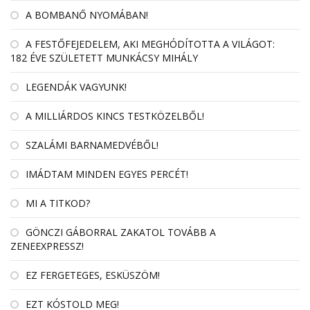
A BOMBANŐ NYOMÁBAN!
A FESTŐFEJEDELEM, AKI MEGHÓDÍTOTTA A VILÁGOT:
182 ÉVE SZÜLETETT MUNKÁCSY MIHÁLY
LEGENDÁK VAGYUNK!
A MILLIÁRDOS KINCS TESTKÖZELBŐL!
SZALÁMI BARNAMEDVÉBŐL!
IMÁDTAM MINDEN EGYES PERCÉT!
MI A TITKOD?
GÖNCZI GÁBORRAL ZAKATOL TOVÁBB A
ZENEEXPRESSZ!
EZ FERGETEGES, ESKÜSZÖM!
EZT KÓSTOLD MEG!