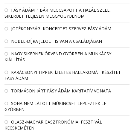
FÁSY ÁDÁM: " BÁR MEGCSAPOTT A HALÁL SZELE,
SIKERÜLT TELJESEN MEGGYÓGYULNOM
JÓTÉKONYSÁGI KONCERTET SZERVEZ FÁSY ÁDÁM
NOBEL-DÍJRA JELÖLT IS VAN A CSALÁDJÁBAN
NAGY SIKERNEK ÖRVEND GYŐRBEN A MUNKÁCSY
KIÁLLÍTÁS
KARÁCSONYI TIPPEK: ÍZLETES HALLAKOMÁT KÉSZÍTETT
FÁSY ÁDÁM
TORMÁSON JÁRT FÁSY ÁDÁM KARITATÍV VONATA
SOHA NEM LÁTOTT MŰKINCSET LEPLEZTEK LE
GYŐRBEN
OLASZ-MAGYAR GASZTRONÓMIAI FESZTIVÁL
KECSKEMÉTEN