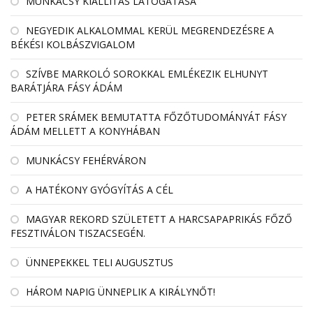
MUNKÁCSY KIÁLLÍTÁS LÁTOGATÁSA
NEGYEDIK ALKALOMMAL KERÜL MEGRENDEZÉSRE A
BÉKÉSI KOLBÁSZVIGALOM
SZÍVBE MARKOLÓ SOROKKAL EMLÉKEZIK ELHUNYT
BARÁTJÁRA FÁSY ÁDÁM
PETER SRÁMEK BEMUTATTA FŐZŐTUDOMÁNYÁT FÁSY
ÁDÁM MELLETT A KONYHÁBAN
MUNKÁCSY FEHÉRVÁRON
A HATÉKONY GYÓGYÍTÁS A CÉL
MAGYAR REKORD SZÜLETETT A HARCSAPAPRIKÁS FŐZŐ
FESZTIVÁLON TISZACSEGÉN.
ÜNNEPEKKEL TELI AUGUSZTUS
HÁROM NAPIG ÜNNEPLIK A KIRÁLYNŐT!