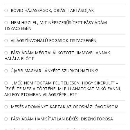
RÖVID HÁZASSÁGOK, ÓRIÁSI TARTÁSDÍJAK!
NEM HISZI EL, MIT NÉPSZERŰSÍTETT FÁSY ÁDÁM
TISZACSEGÉN
VILÁGSZÍNVONALÚ FOGÁSOK TISZACSEGÉN
FÁSY ÁDÁM MÉG TALÁLKOZOTT JIMMYVEL ANNAK
HALÁLA ELŐTT
ÚJABB MAGYAR LÁNYÉRT SZURKOLHATUNK!
„MÉG NEM FOGTAM FEL TELJESEN, HOGY SIKERÜLT” –
ÍGY ÉLTE MEG A TÖRTÉNELMI PILLANATOKAT MIKÓ FANNI,
AKI EGYIPTOMBAN VILÁGSZÉPE LETT
MESÉS ADOMÁNYT KAPTAK AZ OROSHÁZI ÓVODÁSOK!
FÁSY ÁDÁM HAMISÍTATLAN BÉKÉSI DISZNÓTOROSA