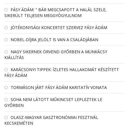
FÁSY ÁDÁM: " BÁR MEGCSAPOTT A HALÁL SZELE,
SIKERÜLT TELJESEN MEGGYÓGYULNOM
JÓTÉKONYSÁGI KONCERTET SZERVEZ FÁSY ÁDÁM
NOBEL-DÍJRA JELÖLT IS VAN A CSALÁDJÁBAN
NAGY SIKERNEK ÖRVEND GYŐRBEN A MUNKÁCSY
KIÁLLÍTÁS
KARÁCSONYI TIPPEK: ÍZLETES HALLAKOMÁT KÉSZÍTETT
FÁSY ÁDÁM
TORMÁSON JÁRT FÁSY ÁDÁM KARITATÍV VONATA
SOHA NEM LÁTOTT MŰKINCSET LEPLEZTEK LE
GYŐRBEN
OLASZ-MAGYAR GASZTRONÓMIAI FESZTIVÁL
KECSKEMÉTEN