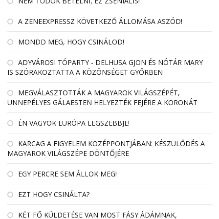
NEM TUDOK BETELNI, EZ ZSENIÁLIS!
A ZENEEXPRESSZ KÖVETKEZŐ ÁLLOMÁSA ASZÓD!
MONDD MEG, HOGY CSINÁLOD!
ADYVÁROSI TÓPARTY - DELHUSA GJON ÉS NÓTÁR MARY
IS SZÓRAKOZTATTA A KÖZÖNSÉGET GYŐRBEN
MEGVÁLASZTOTTÁK A MAGYAROK VILÁGSZÉPÉT,
ÜNNEPÉLYES GÁLAESTEN HELYEZTÉK FEJÉRE A KORONÁT
ÉN VAGYOK EURÓPA LEGSZEBBJE!
KARCAG A FIGYELEM KÖZÉPPONTJÁBAN: KÉSZÜLŐDÉS A
MAGYAROK VILÁGSZÉPE DÖNTŐJÉRE
EGY PERCRE SEM ÁLLOK MEG!
EZT HOGY CSINÁLTA?
KÉT FŐ KÜLDETÉSE VAN MOST FÁSY ÁDÁMNAK,