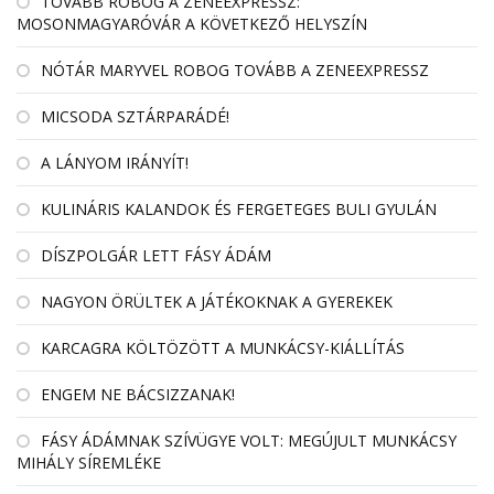
TOVÁBB ROBOG A ZENEEXPRESSZ:
MOSONMAGYARÓVÁR A KÖVETKEZŐ HELYSZÍN
NÓTÁR MARYVEL ROBOG TOVÁBB A ZENEEXPRESSZ
MICSODA SZTÁRPARÁDÉ!
A LÁNYOM IRÁNYÍT!
KULINÁRIS KALANDOK ÉS FERGETEGES BULI GYULÁN
DÍSZPOLGÁR LETT FÁSY ÁDÁM
NAGYON ÖRÜLTEK A JÁTÉKOKNAK A GYEREKEK
KARCAGRA KÖLTÖZÖTT A MUNKÁCSY-KIÁLLÍTÁS
ENGEM NE BÁCSIZZANAK!
FÁSY ÁDÁMNAK SZÍVÜGYE VOLT: MEGÚJULT MUNKÁCSY
MIHÁLY SÍREMLÉKE