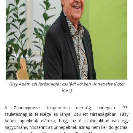
Fásy Ádám születésnapját családi körben ünnepelte (Fotó:
Bors)
A Zeneexpressz tulajdonosa nemrég ünnepelte 73.
születésnapját felesége és lánya, Zsüliett társaságában. Fásy
Ádám lapunknak elárulta, hogy az ő családjukban van egy
hagyomány, miszerint az ünnepeltnek aznap nem kell dolgoznia,