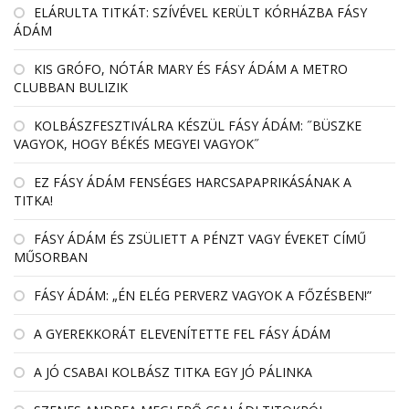
EL­ÁRULTA TIT­KÁT: SZÍ­VÉ­VEL KE­RÜLT KÓR­HÁZBA FÁSY
ÁDÁM
KIS GRÓFO, NÓTÁR MARY ÉS FÁSY ÁDÁM A METRO
CLUBBAN BULIZIK
KOLBÁSZFESZTIVÁLRA KÉSZÜL FÁSY ÁDÁM: ˝BÜSZKE
VAGYOK, HOGY BÉKÉS MEGYEI VAGYOK˝
EZ FÁSY ÁDÁM FENSÉGES HARCSAPAPRIKÁSÁNAK A
TITKA!
FÁSY ÁDÁM ÉS ZSÜLIETT A PÉNZT VAGY ÉVEKET CÍMŰ
MŰSORBAN
FÁSY ÁDÁM: „ÉN ELÉG PERVERZ VAGYOK A FŐZÉSBEN!”
A GYEREKKORÁT ELEVENÍTETTE FEL FÁSY ÁDÁM
A JÓ CSABAI KOLBÁSZ TITKA EGY JÓ PÁLINKA