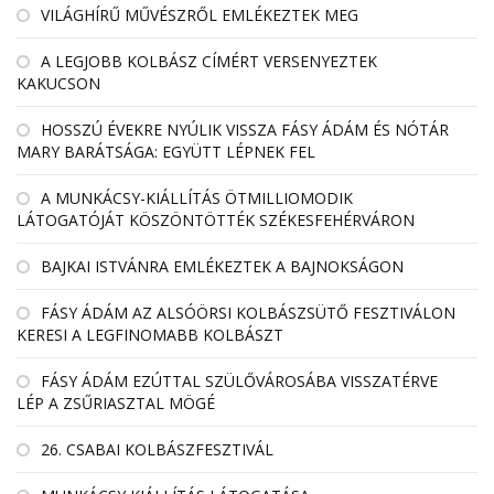
VILÁGHÍRŰ MŰVÉSZRŐL EMLÉKEZTEK MEG
A LEGJOBB KOLBÁSZ CÍMÉRT VERSENYEZTEK
KAKUCSON
HOSSZÚ ÉVEKRE NYÚLIK VISSZA FÁSY ÁDÁM ÉS NÓTÁR
MARY BARÁTSÁGA: EGYÜTT LÉPNEK FEL
A MUNKÁCSY-KIÁLLÍTÁS ÖTMILLIOMODIK
LÁTOGATÓJÁT KÖSZÖNTÖTTÉK SZÉKESFEHÉRVÁRON
BAJKAI ISTVÁNRA EMLÉKEZTEK A BAJNOKSÁGON
FÁSY ÁDÁM AZ ALSÓÖRSI KOLBÁSZSÜTŐ FESZTIVÁLON
KERESI A LEGFINOMABB KOLBÁSZT
FÁSY ÁDÁM EZÚTTAL SZÜLŐVÁROSÁBA VISSZATÉRVE
LÉP A ZSŰRIASZTAL MÖGÉ
26. CSABAI KOLBÁSZFESZTIVÁL