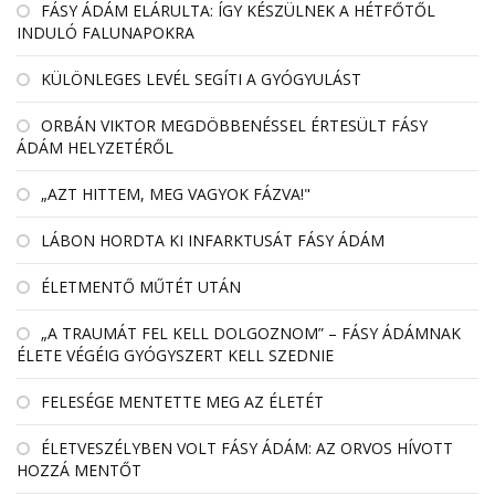
FÁSY ÁDÁM ELÁRULTA: ÍGY KÉSZÜLNEK A HÉTFŐTŐL
INDULÓ FALUNAPOKRA
KÜLÖNLEGES LEVÉL SEGÍTI A GYÓGYULÁST
ORBÁN VIKTOR MEGDÖBBENÉSSEL ÉRTESÜLT FÁSY
ÁDÁM HELYZETÉRŐL
„AZT HITTEM, MEG VAGYOK FÁZVA!"
LÁBON HORDTA KI INFARKTUSÁT FÁSY ÁDÁM
ÉLETMENTŐ MŰTÉT UTÁN
„A TRAUMÁT FEL KELL DOLGOZNOM” – FÁSY ÁDÁMNAK
ÉLETE VÉGÉIG GYÓGYSZERT KELL SZEDNIE
FELESÉGE MENTETTE MEG AZ ÉLETÉT
ÉLETVESZÉLYBEN VOLT FÁSY ÁDÁM: AZ ORVOS HÍVOTT
HOZZÁ MENTŐT