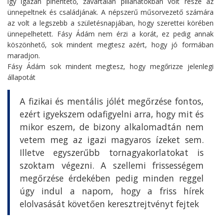
így igazán pihentető, zavartalan pillanatokban volt része az
ünnepeltnek és családjának. A népszerű műsorvezető számára
az volt a legszebb a születésnapjában, hogy szerettei körében
ünnepelhetett. Fásy Ádám nem érzi a korát, ez pedig annak
köszönhető, sok mindent megtesz azért, hogy jó formában
maradjon.
Fásy Ádám sok mindent megtesz, hogy megőrizze jelenlegi
állapotát
A fizikai és mentális jólét megőrzése fontos,
ezért igyekszem odafigyelni arra, hogy mit és
mikor eszem, de bizony alkalomadtán nem
vetem meg az igazi magyaros ízeket sem.
Illetve egyszerűbb tornagyakorlatokat is
szoktam végezni. A szellemi frissességem
megőrzése érdekében pedig minden reggel
úgy indul a napom, hogy a friss hírek
elolvasását követően keresztrejtvényt fejtek