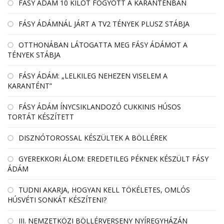
FÁSY ÁDÁM 10 KILÓT FOGYOTT A KARANTÉNBAN
FÁSY ÁDÁMNÁL JÁRT A TV2 TÉNYEK PLUSZ STÁBJA
OTTHONÁBAN LÁTOGATTA MEG FÁSY ÁDÁMOT A
TÉNYEK STÁBJA
FÁSY ÁDÁM: „LELKILEG NEHEZEN VISELEM A
KARANTÉNT”
FÁSY ÁDÁM ÍNYCSIKLANDOZÓ CUKKINIS HÚSOS
TORTÁT KÉSZÍTETT
DISZNÓTOROSSAL KÉSZÜLTEK A BÖLLÉREK
GYEREKKORI ÁLOM: EREDETILEG PÉKNEK KÉSZÜLT FÁSY
ÁDÁM
TUDNI AKARJA, HOGYAN KELL TÖKÉLETES, OMLÓS
HÚSVÉTI SONKÁT KÉSZÍTENI?
III. NEMZETKÖZI BÖLLÉRVERSENY NYÍREGYHÁZÁN