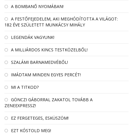
A BOMBANŐ NYOMÁBAN!
A FESTŐFEJEDELEM, AKI MEGHÓDÍTOTTA A VILÁGOT:
182 ÉVE SZÜLETETT MUNKÁCSY MIHÁLY
LEGENDÁK VAGYUNK!
A MILLIÁRDOS KINCS TESTKÖZELBŐL!
SZALÁMI BARNAMEDVÉBŐL!
IMÁDTAM MINDEN EGYES PERCÉT!
MI A TITKOD?
GÖNCZI GÁBORRAL ZAKATOL TOVÁBB A
ZENEEXPRESSZ!
EZ FERGETEGES, ESKÜSZÖM!
EZT KÓSTOLD MEG!