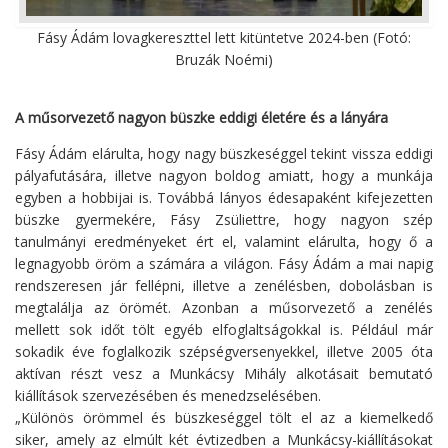
Fásy Ádám lovagkereszttel lett kitüntetve 2024-ben (Fotó:
Bruzák Noémi)
A műsorvezető nagyon büszke eddigi életére és a lányára
Fásy Ádám elárulta, hogy nagy büszkeséggel tekint vissza eddigi
pályafutására, illetve nagyon boldog amiatt, hogy a munkája
egyben a hobbijai is. Továbbá lányos édesapaként kifejezetten
büszke gyermekére, Fásy Zsüliettre, hogy nagyon szép
tanulmányi eredményeket ért el, valamint elárulta, hogy ő a
legnagyobb öröm a számára a világon. Fásy Ádám a mai napig
rendszeresen jár fellépni, illetve a zenélésben, dobolásban is
megtalálja az örömét. Azonban a műsorvezető a zenélés
mellett sok időt tölt egyéb elfoglaltságokkal is. Például már
sokadik éve foglalkozik szépségversenyekkel, illetve 2005 óta
aktívan részt vesz a Munkácsy Mihály alkotásait bemutató
kiállítások szervezésében és menedzselésében.
„Különös örömmel és büszkeséggel tölt el az a kiemelkedő
siker, amely az elmúlt két évtizedben a Munkácsy-kiállításokat