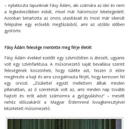
– nyilatkozta lapunknak Fásy Ádám, aki számára az idei év nem
a legkedvezőbben indult, mivel már háromszor lebetegedett.
Azonban betartotta az orvos utasításait és most már sikerült
felépülnie egy erősebb megfázásból, ami az utóbbi időben
gyötörte.
Fásy Ádám felesége mentette meg férje életét
Fásy Ádám évekkel ezelőtt egy szívműtéten is átesett, ugyanis
volt egy szívinfarktusa. A műsorvezető saját bevallása szerint
feleségének köszönheti, hogy túlélte azt, hiszen ő előre
megérezte a bajt és arra szorgalmazta férjét, hogy keressen fel
egy orvost. „Zsüliettel együtt mellettem álltak minden
pillanatban, az ő szeretetük volt az, ami minden nap tovább
hajtott és erőt adott számomra a gyógyuláshoz” – mesélt
nehéz időszakáról a Magyar Érdemrend lovagkeresztjével
kitüntetett műsorvezető.