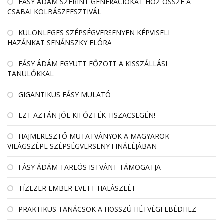
FÁSY ÁDÁM SZERINT GENERÁCIÓKAT HOZ ÖSSZE A
CSABAI KOLBÁSZFESZTIVÁL
KÜLÖNLEGES SZÉPSÉGVERSENYEN KÉPVISELI
HAZÁNKAT SENÁNSZKY FLÓRA
FÁSY ÁDÁM EGYÜTT FŐZÖTT A KISSZÁLLÁSI
TANULÓKKAL
GIGANTIKUS FÁSY MULATÓ!
EZT AZTÁN JÓL KIFŐZTÉK TISZACSEGÉN!
HAJMERESZTŐ MUTATVÁNYOK A MAGYAROK
VILÁGSZÉPE SZÉPSÉGVERSENY FINÁLÉJÁBAN
FÁSY ÁDÁM TARLÓS ISTVÁNT TÁMOGATJA
TÍZEZER EMBER EVETT HALÁSZLÉT
PRAKTIKUS TANÁCSOK A HOSSZÚ HÉTVÉGI EBÉDHEZ