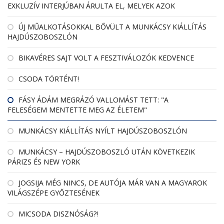
EXKLUZÍV INTERJÚBAN ÁRULTA EL, MELYEK AZOK
ÚJ MŰALKOTÁSOKKAL BŐVÜLT A MUNKÁCSY KIÁLLÍTÁS
HAJDÚSZOBOSZLÓN
BIKAVÉRES SAJT VOLT A FESZTIVÁLOZÓK KEDVENCE
CSODA TÖRTÉNT!
FÁSY ÁDÁM MEGRÁZÓ VALLOMÁST TETT: "A
FELESÉGEM MENTETTE MEG AZ ÉLETEM"
MUNKÁCSY KIÁLLÍTÁS NYÍLT HAJDÚSZOBOSZLÓN
MUNKÁCSY – HAJDÚSZOBOSZLÓ UTÁN KÖVETKEZIK
PÁRIZS ÉS NEW YORK
JOGSIJA MÉG NINCS, DE AUTÓJA MÁR VAN A MAGYAROK
VILÁGSZÉPE GYŐZTESÉNEK
MICSODA DISZNÓSÁG?!