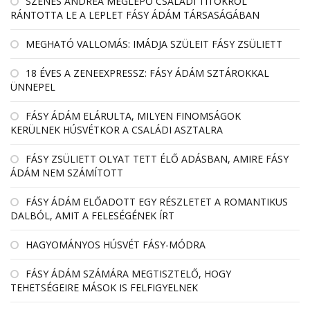
SZENES ANDREA MEGLEPŐ CSALÁDI TITOKRÓL
RÁNTOTTA LE A LEPLET FÁSY ÁDÁM TÁRSASÁGÁBAN
MEGHATÓ VALLOMÁS: IMÁDJA SZÜLEIT FÁSY ZSÜLIETT
18 ÉVES A ZENEEXPRESSZ: FÁSY ÁDÁM SZTÁROKKAL
ÜNNEPEL
FÁSY ÁDÁM ELÁRULTA, MILYEN FINOMSÁGOK
KERÜLNEK HÚSVÉTKOR A CSALÁDI ASZTALRA
FÁSY ZSÜLIETT OLYAT TETT ÉLŐ ADÁSBAN, AMIRE FÁSY
ÁDÁM NEM SZÁMÍTOTT
FÁSY ÁDÁM ELŐADOTT EGY RÉSZLETET A ROMANTIKUS
DALBÓL, AMIT A FELESÉGÉNEK ÍRT
HAGYOMÁNYOS HÚSVÉT FÁSY-MÓDRA
FÁSY ÁDÁM SZÁMÁRA MEGTISZTELŐ, HOGY
TEHETSÉGEIRE MÁSOK IS FELFIGYELNEK