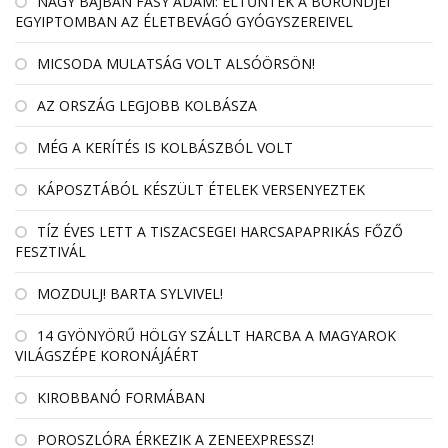
NAGY BAJBAN FÁSY ÁDÁM: ELTŰNTEK A BŐRÖNDJEI
EGYIPTOMBAN AZ ÉLETBEVÁGÓ GYÓGYSZEREIVEL
MICSODA MULATSÁG VOLT ALSÓÖRSÖN!
AZ ORSZÁG LEGJOBB KOLBÁSZA
MÉG A KERÍTÉS IS KOLBÁSZBÓL VOLT
KÁPOSZTÁBÓL KÉSZÜLT ÉTELEK VERSENYEZTEK
TÍZ ÉVES LETT A TISZACSEGEI HARCSAPAPRIKÁS FŐZŐ
FESZTIVÁL
MOZDULJ! BARTA SYLVIVEL!
14 GYÖNYÖRŰ HÖLGY SZÁLLT HARCBA A MAGYAROK
VILÁGSZÉPE KORONÁJÁÉRT
KIROBBANÓ FORMÁBAN
POROSZLÓRA ÉRKEZIK A ZENEEXPRESSZ!