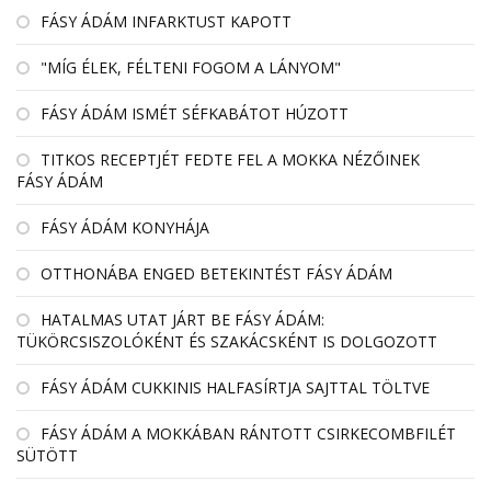
FÁSY ÁDÁM INFARKTUST KAPOTT
"MÍG ÉLEK, FÉLTENI FOGOM A LÁNYOM"
FÁSY ÁDÁM ISMÉT SÉFKABÁTOT HÚZOTT
TITKOS RECEPTJÉT FEDTE FEL A MOKKA NÉZŐINEK
FÁSY ÁDÁM
FÁSY ÁDÁM KONYHÁJA
OTTHONÁBA ENGED BETEKINTÉST FÁSY ÁDÁM
HATALMAS UTAT JÁRT BE FÁSY ÁDÁM:
TÜKÖRCSISZOLÓKÉNT ÉS SZAKÁCSKÉNT IS DOLGOZOTT
FÁSY ÁDÁM CUKKINIS HALFASÍRTJA SAJTTAL TÖLTVE
FÁSY ÁDÁM A MOKKÁBAN RÁNTOTT CSIRKECOMBFILÉT
SÜTÖTT