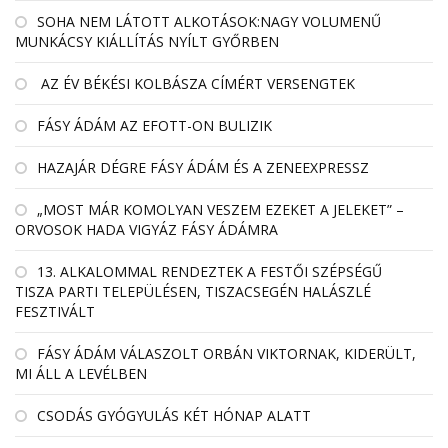
SOHA NEM LÁTOTT ALKOTÁSOK:NAGY VOLUMENŰ
MUNKÁCSY KIÁLLÍTÁS NYÍLT GYŐRBEN
AZ ÉV BÉKÉSI KOLBÁSZA CÍMÉRT VERSENGTEK
FÁSY ÁDÁM AZ EFOTT-ON BULIZIK
HAZAJÁR DÉGRE FÁSY ÁDÁM ÉS A ZENEEXPRESSZ
„MOST MÁR KOMOLYAN VESZEM EZEKET A JELEKET” –
ORVOSOK HADA VIGYÁZ FÁSY ÁDÁMRA
13. ALKALOMMAL RENDEZTEK A FESTŐI SZÉPSÉGŰ
TISZA PARTI TELEPÜLÉSEN, TISZACSEGÉN HALÁSZLÉ
FESZTIVÁLT
FÁSY ÁDÁM VÁLASZOLT ORBÁN VIKTORNAK, KIDERÜLT,
MI ÁLL A LEVÉLBEN
CSODÁS GYÓGYULÁS KÉT HÓNAP ALATT