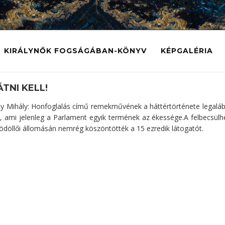
KIRÁLYNŐK FOGSÁGÁBAN-KÖNYV
KÉPGALÉRIA
ÁTNI KELL!
 Mihály: Honfoglalás című remekművének a háttértörténete legaláb
, ami jelenleg a Parlament egyik termének az ékessége.A felbecsülh
 gödöllői állomásán nemrég köszöntötték a 15 ezredik látogatót.