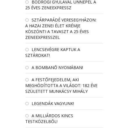
BODROGI GYULÁVAL ÜNNEPEL A
25 ÉVES ZENEEXPRESSZ
SZTÁRPARÁDÉ VERESEGYHÁZON:
A HAZAI ZENEI ÉLET KRÉMJE
KÖSZÖNTI A TAVASZT A 25 ÉVES
ZENEEXPRESSZEL
LENCSEVÉGRE KAPTUK A
SZTÁROKAT!
A BOMBANŐ NYOMÁBAN!
A FESTŐFEJEDELEM, AKI
MEGHÓDÍTOTTA A VILÁGOT: 182 ÉVE
SZÜLETETT MUNKÁCSY MIHÁLY
LEGENDÁK VAGYUNK!
A MILLIÁRDOS KINCS
TESTKÖZELBŐL!