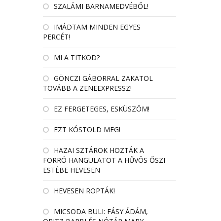
SZALÁMI BARNAMEDVÉBŐL!
IMÁDTAM MINDEN EGYES
PERCÉT!
MI A TITKOD?
GÖNCZI GÁBORRAL ZAKATOL
TOVÁBB A ZENEEXPRESSZ!
EZ FERGETEGES, ESKÜSZÖM!
EZT KÓSTOLD MEG!
HAZAI SZTÁROK HOZTÁK A
FORRÓ HANGULATOT A HŰVÖS ŐSZI
ESTÉBE HEVESEN
HEVESEN ROPTÁK!
MICSODA BULI: FÁSY ÁDÁM,