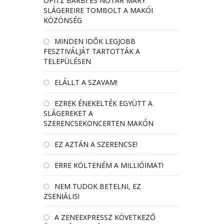
OPITZ BARBI ÉS NÓTÁR MARY
SLÁGEREIRE TOMBOLT A MAKÓI
KÖZÖNSÉG
MINDEN IDŐK LEGJOBB
FESZTIVÁLJÁT TARTOTTÁK A
TELEPÜLÉSEN
ELÁLLT A SZAVAM!
EZREK ÉNEKELTÉK EGYÜTT A
SLÁGEREKET A
SZERENCSEKONCERTEN MAKÓN
EZ AZTÁN A SZERENCSE!
ERRE KÖLTENÉM A MILLIÓIMAT!
NEM TUDOK BETELNI, EZ
ZSENIÁLIS!
A ZENEEXPRESSZ KÖVETKEZŐ