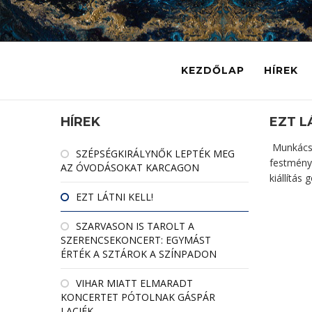
KEZDŐLAP
HÍREK
HÍREK
EZT L
Munkácsy
SZÉPSÉGKIRÁLYNŐK LEPTÉK MEG
festmény
AZ ÓVODÁSOKAT KARCAGON
kiállítás
EZT LÁTNI KELL!
SZARVASON IS TAROLT A
SZERENCSEKONCERT: EGYMÁST
ÉRTÉK A SZTÁROK A SZÍNPADON
VIHAR MIATT ELMARADT
KONCERTET PÓTOLNAK GÁSPÁR
LACIÉK