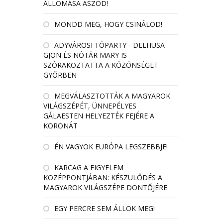
ÁLLOMÁSA ASZÓD!
MONDD MEG, HOGY CSINÁLOD!
ADYVÁROSI TÓPARTY - DELHUSA
GJON ÉS NÓTÁR MARY IS
SZÓRAKOZTATTA A KÖZÖNSÉGET
GYŐRBEN
MEGVÁLASZTOTTÁK A MAGYAROK
VILÁGSZÉPÉT, ÜNNEPÉLYES
GÁLAESTEN HELYEZTÉK FEJÉRE A
KORONÁT
ÉN VAGYOK EURÓPA LEGSZEBBJE!
KARCAG A FIGYELEM
KÖZÉPPONTJÁBAN: KÉSZÜLŐDÉS A
MAGYAROK VILÁGSZÉPE DÖNTŐJÉRE
EGY PERCRE SEM ÁLLOK MEG!