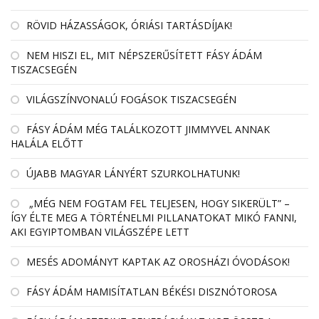
RÖVID HÁZASSÁGOK, ÓRIÁSI TARTÁSDÍJAK!
NEM HISZI EL, MIT NÉPSZERŰSÍTETT FÁSY ÁDÁM
TISZACSEGÉN
VILÁGSZÍNVONALÚ FOGÁSOK TISZACSEGÉN
FÁSY ÁDÁM MÉG TALÁLKOZOTT JIMMYVEL ANNAK
HALÁLA ELŐTT
ÚJABB MAGYAR LÁNYÉRT SZURKOLHATUNK!
„MÉG NEM FOGTAM FEL TELJESEN, HOGY SIKERÜLT” –
ÍGY ÉLTE MEG A TÖRTÉNELMI PILLANATOKAT MIKÓ FANNI,
AKI EGYIPTOMBAN VILÁGSZÉPE LETT
MESÉS ADOMÁNYT KAPTAK AZ OROSHÁZI ÓVODÁSOK!
FÁSY ÁDÁM HAMISÍTATLAN BÉKÉSI DISZNÓTOROSA