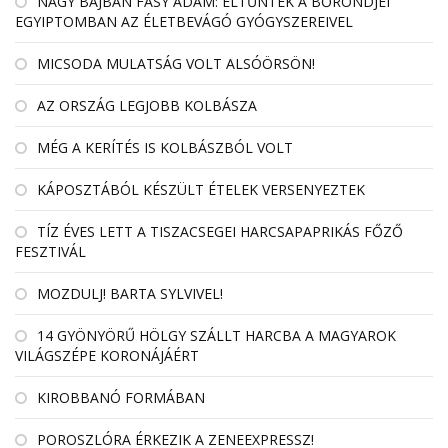
NAGY BAJBAN FÁSY ÁDÁM: ELTŰNTEK A BŐRÖNDJEI
EGYIPTOMBAN AZ ÉLETBEVÁGÓ GYÓGYSZEREIVEL
MICSODA MULATSÁG VOLT ALSÓÖRSÖN!
AZ ORSZÁG LEGJOBB KOLBÁSZA
MÉG A KERÍTÉS IS KOLBÁSZBÓL VOLT
KÁPOSZTÁBÓL KÉSZÜLT ÉTELEK VERSENYEZTEK
TÍZ ÉVES LETT A TISZACSEGEI HARCSAPAPRIKÁS FŐZŐ
FESZTIVÁL
MOZDULJ! BARTA SYLVIVEL!
14 GYÖNYÖRŰ HÖLGY SZÁLLT HARCBA A MAGYAROK
VILÁGSZÉPE KORONÁJÁÉRT
KIROBBANÓ FORMÁBAN
POROSZLÓRA ÉRKEZIK A ZENEEXPRESSZ!