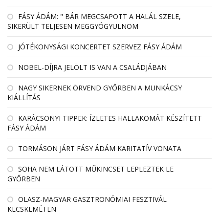
FÁSY ÁDÁM: " BÁR MEGCSAPOTT A HALÁL SZELE,
SIKERÜLT TELJESEN MEGGYÓGYULNOM
JÓTÉKONYSÁGI KONCERTET SZERVEZ FÁSY ÁDÁM
NOBEL-DÍJRA JELÖLT IS VAN A CSALÁDJÁBAN
NAGY SIKERNEK ÖRVEND GYŐRBEN A MUNKÁCSY
KIÁLLÍTÁS
KARÁCSONYI TIPPEK: ÍZLETES HALLAKOMÁT KÉSZÍTETT
FÁSY ÁDÁM
TORMÁSON JÁRT FÁSY ÁDÁM KARITATÍV VONATA
SOHA NEM LÁTOTT MŰKINCSET LEPLEZTEK LE
GYŐRBEN
OLASZ-MAGYAR GASZTRONÓMIAI FESZTIVÁL
KECSKEMÉTEN