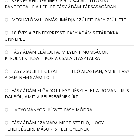
SZENES ANDREA MEGLEPŐ CSALÁDI TITOKRÓL
RÁNTOTTA LE A LEPLET FÁSY ÁDÁM TÁRSASÁGÁBAN
MEGHATÓ VALLOMÁS: IMÁDJA SZÜLEIT FÁSY ZSÜLIETT
18 ÉVES A ZENEEXPRESSZ: FÁSY ÁDÁM SZTÁROKKAL
ÜNNEPEL
FÁSY ÁDÁM ELÁRULTA, MILYEN FINOMSÁGOK
KERÜLNEK HÚSVÉTKOR A CSALÁDI ASZTALRA
FÁSY ZSÜLIETT OLYAT TETT ÉLŐ ADÁSBAN, AMIRE FÁSY
ÁDÁM NEM SZÁMÍTOTT
FÁSY ÁDÁM ELŐADOTT EGY RÉSZLETET A ROMANTIKUS
DALBÓL, AMIT A FELESÉGÉNEK ÍRT
HAGYOMÁNYOS HÚSVÉT FÁSY-MÓDRA
FÁSY ÁDÁM SZÁMÁRA MEGTISZTELŐ, HOGY
TEHETSÉGEIRE MÁSOK IS FELFIGYELNEK