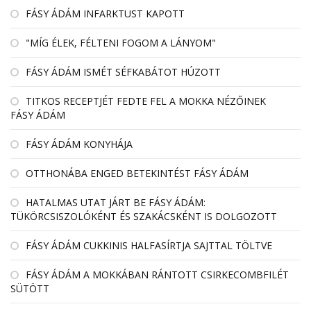
FÁSY ÁDÁM INFARKTUST KAPOTT
"MÍG ÉLEK, FÉLTENI FOGOM A LÁNYOM"
FÁSY ÁDÁM ISMÉT SÉFKABÁTOT HÚZOTT
TITKOS RECEPTJÉT FEDTE FEL A MOKKA NÉZŐINEK
FÁSY ÁDÁM
FÁSY ÁDÁM KONYHÁJA
OTTHONÁBA ENGED BETEKINTÉST FÁSY ÁDÁM
HATALMAS UTAT JÁRT BE FÁSY ÁDÁM:
TÜKÖRCSISZOLÓKÉNT ÉS SZAKÁCSKÉNT IS DOLGOZOTT
FÁSY ÁDÁM CUKKINIS HALFASÍRTJA SAJTTAL TÖLTVE
FÁSY ÁDÁM A MOKKÁBAN RÁNTOTT CSIRKECOMBFILÉT
SÜTÖTT