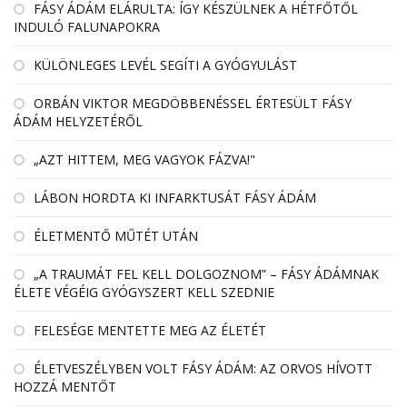
FÁSY ÁDÁM ELÁRULTA: ÍGY KÉSZÜLNEK A HÉTFŐTŐL
INDULÓ FALUNAPOKRA
KÜLÖNLEGES LEVÉL SEGÍTI A GYÓGYULÁST
ORBÁN VIKTOR MEGDÖBBENÉSSEL ÉRTESÜLT FÁSY
ÁDÁM HELYZETÉRŐL
„AZT HITTEM, MEG VAGYOK FÁZVA!"
LÁBON HORDTA KI INFARKTUSÁT FÁSY ÁDÁM
ÉLETMENTŐ MŰTÉT UTÁN
„A TRAUMÁT FEL KELL DOLGOZNOM” – FÁSY ÁDÁMNAK
ÉLETE VÉGÉIG GYÓGYSZERT KELL SZEDNIE
FELESÉGE MENTETTE MEG AZ ÉLETÉT
ÉLETVESZÉLYBEN VOLT FÁSY ÁDÁM: AZ ORVOS HÍVOTT
HOZZÁ MENTŐT