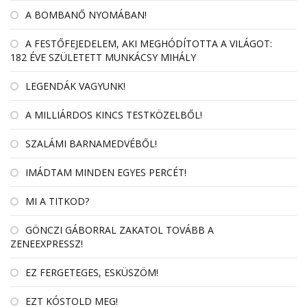
A BOMBANŐ NYOMÁBAN!
A FESTŐFEJEDELEM, AKI MEGHÓDÍTOTTA A VILÁGOT:
182 ÉVE SZÜLETETT MUNKÁCSY MIHÁLY
LEGENDÁK VAGYUNK!
A MILLIÁRDOS KINCS TESTKÖZELBŐL!
SZALÁMI BARNAMEDVÉBŐL!
IMÁDTAM MINDEN EGYES PERCÉT!
MI A TITKOD?
GÖNCZI GÁBORRAL ZAKATOL TOVÁBB A
ZENEEXPRESSZ!
EZ FERGETEGES, ESKÜSZÖM!
EZT KÓSTOLD MEG!