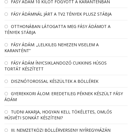
FÁSY ÁDÁM 10 KILÓT FOGYOTT A KARANTÉNBAN
FÁSY ÁDÁMNÁL JÁRT A TV2 TÉNYEK PLUSZ STÁBJA
OTTHONÁBAN LÁTOGATTA MEG FÁSY ÁDÁMOT A
TÉNYEK STÁBJA
FÁSY ÁDÁM: „LELKILEG NEHEZEN VISELEM A
KARANTÉNT”
FÁSY ÁDÁM ÍNYCSIKLANDOZÓ CUKKINIS HÚSOS
TORTÁT KÉSZÍTETT
DISZNÓTOROSSAL KÉSZÜLTEK A BÖLLÉREK
GYEREKKORI ÁLOM: EREDETILEG PÉKNEK KÉSZÜLT FÁSY
ÁDÁM
TUDNI AKARJA, HOGYAN KELL TÖKÉLETES, OMLÓS
HÚSVÉTI SONKÁT KÉSZÍTENI?
III. NEMZETKÖZI BÖLLÉRVERSENY NYÍREGYHÁZÁN