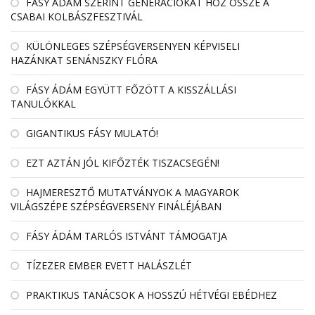
FÁSY ÁDÁM SZERINT GENERÁCIÓKAT HOZ ÖSSZE A
CSABAI KOLBÁSZFESZTIVÁL
KÜLÖNLEGES SZÉPSÉGVERSENYEN KÉPVISELI
HAZÁNKAT SENÁNSZKY FLÓRA
FÁSY ÁDÁM EGYÜTT FŐZÖTT A KISSZÁLLÁSI
TANULÓKKAL
GIGANTIKUS FÁSY MULATÓ!
EZT AZTÁN JÓL KIFŐZTÉK TISZACSEGÉN!
HAJMERESZTŐ MUTATVÁNYOK A MAGYAROK
VILÁGSZÉPE SZÉPSÉGVERSENY FINÁLÉJÁBAN
FÁSY ÁDÁM TARLÓS ISTVÁNT TÁMOGATJA
TÍZEZER EMBER EVETT HALÁSZLÉT
PRAKTIKUS TANÁCSOK A HOSSZÚ HÉTVÉGI EBÉDHEZ