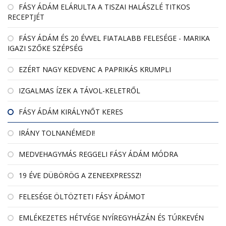
FÁSY ÁDÁM ELÁRULTA A TISZAI HALÁSZLÉ TITKOS
RECEPTJÉT
FÁSY ÁDÁM ÉS 20 ÉVVEL FIATALABB FELESÉGE - MARIKA
IGAZI SZŐKE SZÉPSÉG
EZÉRT NAGY KEDVENC A PAPRIKÁS KRUMPLI
IZGALMAS ÍZEK A TÁVOL-KELETRŐL
FÁSY ÁDÁM KIRÁLYNŐT KERES
IRÁNY TOLNANÉMEDI!
MEDVEHAGYMÁS REGGELI FÁSY ÁDÁM MÓDRA
19 ÉVE DÜBÖRÖG A ZENEEXPRESSZ!
FELESÉGE ÖLTÖZTETI FÁSY ÁDÁMOT
EMLÉKEZETES HÉTVÉGE NYÍREGYHÁZÁN ÉS TÚRKEVÉN