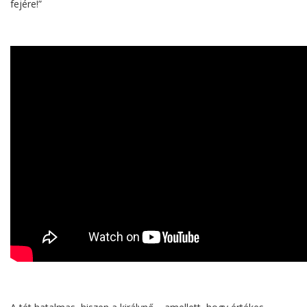
fejére!”