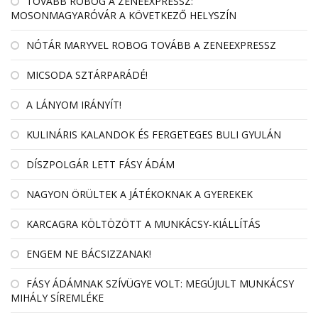
TOVÁBB ROBOG A ZENEEXPRESSZ:
MOSONMAGYARÓVÁR A KÖVETKEZŐ HELYSZÍN
NÓTÁR MARYVEL ROBOG TOVÁBB A ZENEEXPRESSZ
MICSODA SZTÁRPARÁDÉ!
A LÁNYOM IRÁNYÍT!
KULINÁRIS KALANDOK ÉS FERGETEGES BULI GYULÁN
DÍSZPOLGÁR LETT FÁSY ÁDÁM
NAGYON ÖRÜLTEK A JÁTÉKOKNAK A GYEREKEK
KARCAGRA KÖLTÖZÖTT A MUNKÁCSY-KIÁLLÍTÁS
ENGEM NE BÁCSIZZANAK!
FÁSY ÁDÁMNAK SZÍVÜGYE VOLT: MEGÚJULT MUNKÁCSY
MIHÁLY SÍREMLÉKE