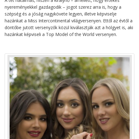
A tét hatalmas, hiszen a királynő – amellett, hogy értékes
nyereményekkel gazdagodik – jogot szerez arra is, hogy a
szépség és a jóság nagykövete legyen, illetve képviselje
hazánkat a Miss Intercontinental világversenyen. Ettől az évtől a
döntőbe jutott versenyzők közül kiválasztják azt a hölgyet is, aki
hazánkat képviseli a Top Model of the World versenyen.