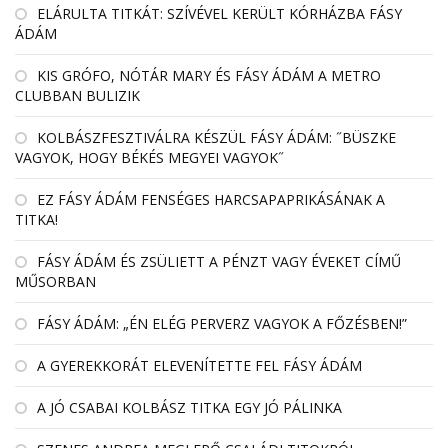
EL­ÁRULTA TIT­KÁT: SZÍ­VÉ­VEL KE­RÜLT KÓR­HÁZBA FÁSY
ÁDÁM
KIS GRÓFO, NÓTÁR MARY ÉS FÁSY ÁDÁM A METRO
CLUBBAN BULIZIK
KOLBÁSZFESZTIVÁLRA KÉSZÜL FÁSY ÁDÁM: ˝BÜSZKE
VAGYOK, HOGY BÉKÉS MEGYEI VAGYOK˝
EZ FÁSY ÁDÁM FENSÉGES HARCSAPAPRIKÁSÁNAK A
TITKA!
FÁSY ÁDÁM ÉS ZSÜLIETT A PÉNZT VAGY ÉVEKET CÍMŰ
MŰSORBAN
FÁSY ÁDÁM: „ÉN ELÉG PERVERZ VAGYOK A FŐZÉSBEN!”
A GYEREKKORÁT ELEVENÍTETTE FEL FÁSY ÁDÁM
A JÓ CSABAI KOLBÁSZ TITKA EGY JÓ PÁLINKA