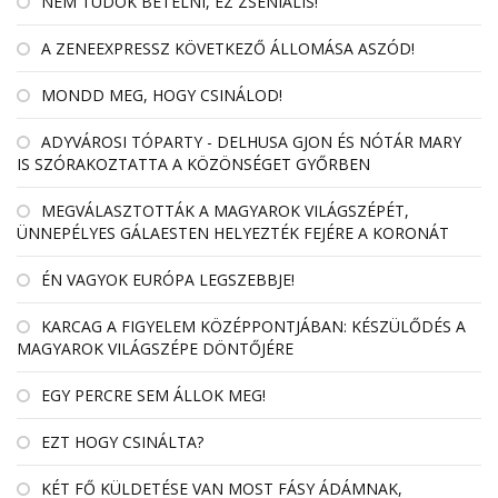
NEM TUDOK BETELNI, EZ ZSENIÁLIS!
A ZENEEXPRESSZ KÖVETKEZŐ ÁLLOMÁSA ASZÓD!
MONDD MEG, HOGY CSINÁLOD!
ADYVÁROSI TÓPARTY - DELHUSA GJON ÉS NÓTÁR MARY
IS SZÓRAKOZTATTA A KÖZÖNSÉGET GYŐRBEN
MEGVÁLASZTOTTÁK A MAGYAROK VILÁGSZÉPÉT,
ÜNNEPÉLYES GÁLAESTEN HELYEZTÉK FEJÉRE A KORONÁT
ÉN VAGYOK EURÓPA LEGSZEBBJE!
KARCAG A FIGYELEM KÖZÉPPONTJÁBAN: KÉSZÜLŐDÉS A
MAGYAROK VILÁGSZÉPE DÖNTŐJÉRE
EGY PERCRE SEM ÁLLOK MEG!
EZT HOGY CSINÁLTA?
KÉT FŐ KÜLDETÉSE VAN MOST FÁSY ÁDÁMNAK,