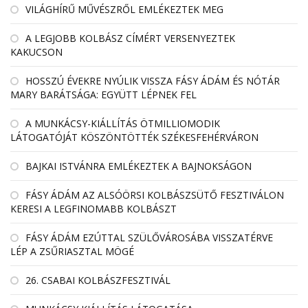
VILÁGHÍRŰ MŰVÉSZRŐL EMLÉKEZTEK MEG
A LEGJOBB KOLBÁSZ CÍMÉRT VERSENYEZTEK
KAKUCSON
HOSSZÚ ÉVEKRE NYÚLIK VISSZA FÁSY ÁDÁM ÉS NÓTÁR
MARY BARÁTSÁGA: EGYÜTT LÉPNEK FEL
A MUNKÁCSY-KIÁLLÍTÁS ÖTMILLIOMODIK
LÁTOGATÓJÁT KÖSZÖNTÖTTÉK SZÉKESFEHÉRVÁRON
BAJKAI ISTVÁNRA EMLÉKEZTEK A BAJNOKSÁGON
FÁSY ÁDÁM AZ ALSÓÖRSI KOLBÁSZSÜTŐ FESZTIVÁLON
KERESI A LEGFINOMABB KOLBÁSZT
FÁSY ÁDÁM EZÚTTAL SZÜLŐVÁROSÁBA VISSZATÉRVE
LÉP A ZSŰRIASZTAL MÖGÉ
26. CSABAI KOLBÁSZFESZTIVÁL