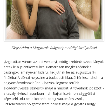
Fásy Ádám a Magyarok Világszépe eddigi királynőivel
„Izgatottan várom az idei versenyt, eddig szebbnél szebb lányok
adták le a jelentkezésüket. Hamarosan megkezdődnek a
castingok, amelyeken kiderül, kik jutnak be az augusztus 9-i
fináléba! A döntő helyszíne a budapesti Klauzál tér lesz, ahol – a
hagyományokhoz hűen – hazánk legnépszerűbb
előadóművészei színesítik majd a műsort. A fővédnöki posztot –
a tavalyi évhez hasonlóan – dr. Bajkai István országgyűlési
képviselő tölti be, a koronát pedig Vattamány Zsolt,
Erzsébetváros polgármestere helyezi majd a győztes hölgy