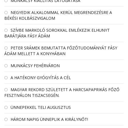
MUNKÁCSY KIÁLLÍTÁS LÁTOGATÁSA
NEGYEDIK ALKALOMMAL KERÜL MEGRENDEZÉSRE A
BÉKÉSI KOLBÁSZVIGALOM
SZÍVBE MARKOLÓ SOROKKAL EMLÉKEZIK ELHUNYT
BARÁTJÁRA FÁSY ÁDÁM
PETER SRÁMEK BEMUTATTA FŐZŐTUDOMÁNYÁT FÁSY
ÁDÁM MELLETT A KONYHÁBAN
MUNKÁCSY FEHÉRVÁRON
A HATÉKONY GYÓGYÍTÁS A CÉL
MAGYAR REKORD SZÜLETETT A HARCSAPAPRIKÁS FŐZŐ
FESZTIVÁLON TISZACSEGÉN.
ÜNNEPEKKEL TELI AUGUSZTUS
HÁROM NAPIG ÜNNEPLIK A KIRÁLYNŐT!