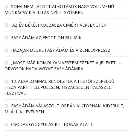
SOHA NEM LÁTOTT ALKOTÁSOK:NAGY VOLUMENŰ
MUNKÁCSY KIÁLLÍTÁS NYÍLT GYŐRBEN
AZ ÉV BÉKÉSI KOLBÁSZA CÍMÉRT VERSENGTEK
FÁSY ÁDÁM AZ EFOTT-ON BULIZIK
HAZAJÁR DÉGRE FÁSY ÁDÁM ÉS A ZENEEXPRESSZ
„MOST MÁR KOMOLYAN VESZEM EZEKET A JELEKET” –
ORVOSOK HADA VIGYÁZ FÁSY ÁDÁMRA
13. ALKALOMMAL RENDEZTEK A FESTŐI SZÉPSÉGŰ
TISZA PARTI TELEPÜLÉSEN, TISZACSEGÉN HALÁSZLÉ
FESZTIVÁLT
FÁSY ÁDÁM VÁLASZOLT ORBÁN VIKTORNAK, KIDERÜLT,
MI ÁLL A LEVÉLBEN
CSODÁS GYÓGYULÁS KÉT HÓNAP ALATT