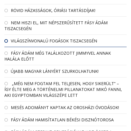
RÖVID HÁZASSÁGOK, ÓRIÁSI TARTÁSDÍJAK!
NEM HISZI EL, MIT NÉPSZERŰSÍTETT FÁSY ÁDÁM
TISZACSEGÉN
VILÁGSZÍNVONALÚ FOGÁSOK TISZACSEGÉN
FÁSY ÁDÁM MÉG TALÁLKOZOTT JIMMYVEL ANNAK
HALÁLA ELŐTT
ÚJABB MAGYAR LÁNYÉRT SZURKOLHATUNK!
„MÉG NEM FOGTAM FEL TELJESEN, HOGY SIKERÜLT” –
ÍGY ÉLTE MEG A TÖRTÉNELMI PILLANATOKAT MIKÓ FANNI,
AKI EGYIPTOMBAN VILÁGSZÉPE LETT
MESÉS ADOMÁNYT KAPTAK AZ OROSHÁZI ÓVODÁSOK!
FÁSY ÁDÁM HAMISÍTATLAN BÉKÉSI DISZNÓTOROSA