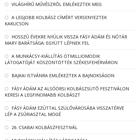
VILÁGHÍRŰ MŰVÉSZRŐL EMLÉKEZTEK MEG
A LEGJOBB KOLBÁSZ CÍMÉRT VERSENYEZTEK
KAKUCSON
HOSSZÚ ÉVEKRE NYÚLIK VISSZA FÁSY ÁDÁM ÉS NÓTÁR
MARY BARÁTSÁGA: EGYÜTT LÉPNEK FEL
A MUNKÁCSY-KIÁLLÍTÁS ÖTMILLIOMODIK
LÁTOGATÓJÁT KÖSZÖNTÖTTÉK SZÉKESFEHÉRVÁRON
BAJKAI ISTVÁNRA EMLÉKEZTEK A BAJNOKSÁGON
FÁSY ÁDÁM AZ ALSÓÖRSI KOLBÁSZSÜTŐ FESZTIVÁLON
KERESI A LEGFINOMABB KOLBÁSZT
FÁSY ÁDÁM EZÚTTAL SZÜLŐVÁROSÁBA VISSZATÉRVE
LÉP A ZSŰRIASZTAL MÖGÉ
26. CSABAI KOLBÁSZFESZTIVÁL