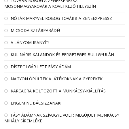
TOVÁBB ROBOG A ZENEEXPRESSZ:
MOSONMAGYARÓVÁR A KÖVETKEZŐ HELYSZÍN
NÓTÁR MARYVEL ROBOG TOVÁBB A ZENEEXPRESSZ
MICSODA SZTÁRPARÁDÉ!
A LÁNYOM IRÁNYÍT!
KULINÁRIS KALANDOK ÉS FERGETEGES BULI GYULÁN
DÍSZPOLGÁR LETT FÁSY ÁDÁM
NAGYON ÖRÜLTEK A JÁTÉKOKNAK A GYEREKEK
KARCAGRA KÖLTÖZÖTT A MUNKÁCSY-KIÁLLÍTÁS
ENGEM NE BÁCSIZZANAK!
FÁSY ÁDÁMNAK SZÍVÜGYE VOLT: MEGÚJULT MUNKÁCSY
MIHÁLY SÍREMLÉKE