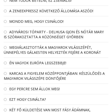
NEM TUDOK BETELNI, EZ ZSENIÁLIS!
A ZENEEXPRESSZ KÖVETKEZŐ ÁLLOMÁSA ASZÓD!
MONDD MEG, HOGY CSINÁLOD!
ADYVÁROSI TÓPARTY - DELHUSA GJON ÉS NÓTÁR MARY
IS SZÓRAKOZTATTA A KÖZÖNSÉGET GYŐRBEN
MEGVÁLASZTOTTÁK A MAGYAROK VILÁGSZÉPÉT,
ÜNNEPÉLYES GÁLAESTEN HELYEZTÉK FEJÉRE A KORONÁT
ÉN VAGYOK EURÓPA LEGSZEBBJE!
KARCAG A FIGYELEM KÖZÉPPONTJÁBAN: KÉSZÜLŐDÉS A
MAGYAROK VILÁGSZÉPE DÖNTŐJÉRE
EGY PERCRE SEM ÁLLOK MEG!
EZT HOGY CSINÁLTA?
KÉT FŐ KÜLDETÉSE VAN MOST FÁSY ÁDÁMNAK,