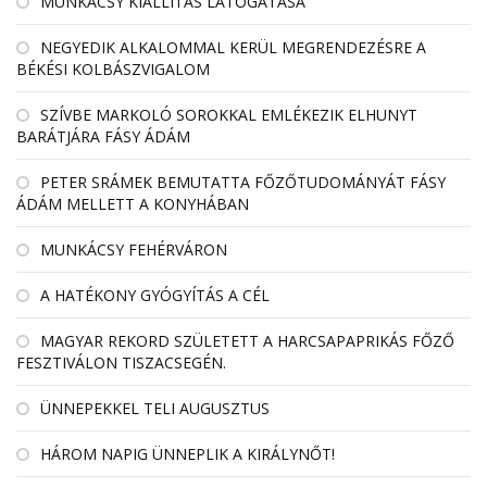
MUNKÁCSY KIÁLLÍTÁS LÁTOGATÁSA
NEGYEDIK ALKALOMMAL KERÜL MEGRENDEZÉSRE A
BÉKÉSI KOLBÁSZVIGALOM
SZÍVBE MARKOLÓ SOROKKAL EMLÉKEZIK ELHUNYT
BARÁTJÁRA FÁSY ÁDÁM
PETER SRÁMEK BEMUTATTA FŐZŐTUDOMÁNYÁT FÁSY
ÁDÁM MELLETT A KONYHÁBAN
MUNKÁCSY FEHÉRVÁRON
A HATÉKONY GYÓGYÍTÁS A CÉL
MAGYAR REKORD SZÜLETETT A HARCSAPAPRIKÁS FŐZŐ
FESZTIVÁLON TISZACSEGÉN.
ÜNNEPEKKEL TELI AUGUSZTUS
HÁROM NAPIG ÜNNEPLIK A KIRÁLYNŐT!