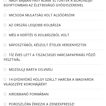
NAGY BAJBAN FÁSY ÁDÁM: ELTŰNTEK A BŐRÖNDJEI
EGYIPTOMBAN AZ ÉLETBEVÁGÓ GYÓGYSZEREIVEL
MICSODA MULATSÁG VOLT ALSÓÖRSÖN!
AZ ORSZÁG LEGJOBB KOLBÁSZA
MÉG A KERÍTÉS IS KOLBÁSZBÓL VOLT
KÁPOSZTÁBÓL KÉSZÜLT ÉTELEK VERSENYEZTEK
TÍZ ÉVES LETT A TISZACSEGEI HARCSAPAPRIKÁS FŐZŐ
FESZTIVÁL
MOZDULJ! BARTA SYLVIVEL!
14 GYÖNYÖRŰ HÖLGY SZÁLLT HARCBA A MAGYAROK
VILÁGSZÉPE KORONÁJÁÉRT
KIROBBANÓ FORMÁBAN
POROSZLÓRA ÉRKEZIK A ZENEEXPRESSZ!