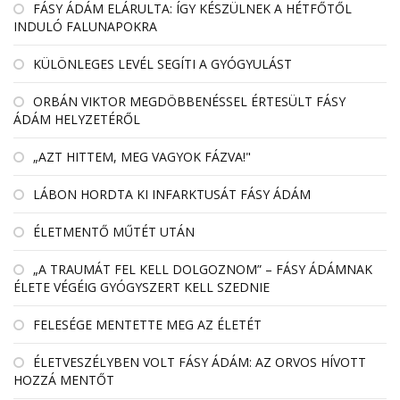
FÁSY ÁDÁM ELÁRULTA: ÍGY KÉSZÜLNEK A HÉTFŐTŐL
INDULÓ FALUNAPOKRA
KÜLÖNLEGES LEVÉL SEGÍTI A GYÓGYULÁST
ORBÁN VIKTOR MEGDÖBBENÉSSEL ÉRTESÜLT FÁSY
ÁDÁM HELYZETÉRŐL
„AZT HITTEM, MEG VAGYOK FÁZVA!"
LÁBON HORDTA KI INFARKTUSÁT FÁSY ÁDÁM
ÉLETMENTŐ MŰTÉT UTÁN
„A TRAUMÁT FEL KELL DOLGOZNOM” – FÁSY ÁDÁMNAK
ÉLETE VÉGÉIG GYÓGYSZERT KELL SZEDNIE
FELESÉGE MENTETTE MEG AZ ÉLETÉT
ÉLETVESZÉLYBEN VOLT FÁSY ÁDÁM: AZ ORVOS HÍVOTT
HOZZÁ MENTŐT