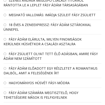
SZENES ANDREA MEGLEPŐ CSALÁDI TITOKRÓL
RÁNTOTTA LE A LEPLET FÁSY ÁDÁM TÁRSASÁGÁBAN
MEGHATÓ VALLOMÁS: IMÁDJA SZÜLEIT FÁSY ZSÜLIETT
18 ÉVES A ZENEEXPRESSZ: FÁSY ÁDÁM SZTÁROKKAL
ÜNNEPEL
FÁSY ÁDÁM ELÁRULTA, MILYEN FINOMSÁGOK
KERÜLNEK HÚSVÉTKOR A CSALÁDI ASZTALRA
FÁSY ZSÜLIETT OLYAT TETT ÉLŐ ADÁSBAN, AMIRE FÁSY
ÁDÁM NEM SZÁMÍTOTT
FÁSY ÁDÁM ELŐADOTT EGY RÉSZLETET A ROMANTIKUS
DALBÓL, AMIT A FELESÉGÉNEK ÍRT
HAGYOMÁNYOS HÚSVÉT FÁSY-MÓDRA
FÁSY ÁDÁM SZÁMÁRA MEGTISZTELŐ, HOGY
TEHETSÉGEIRE MÁSOK IS FELFIGYELNEK