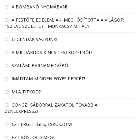
A BOMBANŐ NYOMÁBAN!
A FESTŐFEJEDELEM, AKI MEGHÓDÍTOTTA A VILÁGOT:
182 ÉVE SZÜLETETT MUNKÁCSY MIHÁLY
LEGENDÁK VAGYUNK!
A MILLIÁRDOS KINCS TESTKÖZELBŐL!
SZALÁMI BARNAMEDVÉBŐL!
IMÁDTAM MINDEN EGYES PERCÉT!
MI A TITKOD?
GÖNCZI GÁBORRAL ZAKATOL TOVÁBB A
ZENEEXPRESSZ!
EZ FERGETEGES, ESKÜSZÖM!
EZT KÓSTOLD MEG!