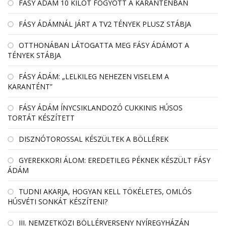
FÁSY ÁDÁM 10 KILÓT FOGYOTT A KARANTÉNBAN
FÁSY ÁDÁMNÁL JÁRT A TV2 TÉNYEK PLUSZ STÁBJA
OTTHONÁBAN LÁTOGATTA MEG FÁSY ÁDÁMOT A
TÉNYEK STÁBJA
FÁSY ÁDÁM: „LELKILEG NEHEZEN VISELEM A
KARANTÉNT”
FÁSY ÁDÁM ÍNYCSIKLANDOZÓ CUKKINIS HÚSOS
TORTÁT KÉSZÍTETT
DISZNÓTOROSSAL KÉSZÜLTEK A BÖLLÉREK
GYEREKKORI ÁLOM: EREDETILEG PÉKNEK KÉSZÜLT FÁSY
ÁDÁM
TUDNI AKARJA, HOGYAN KELL TÖKÉLETES, OMLÓS
HÚSVÉTI SONKÁT KÉSZÍTENI?
III. NEMZETKÖZI BÖLLÉRVERSENY NYÍREGYHÁZÁN