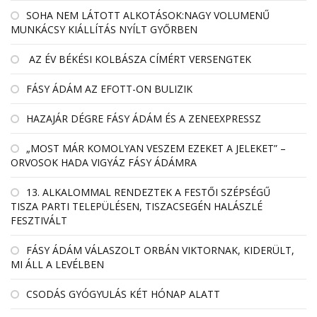
SOHA NEM LÁTOTT ALKOTÁSOK:NAGY VOLUMENŰ
MUNKÁCSY KIÁLLÍTÁS NYÍLT GYŐRBEN
AZ ÉV BÉKÉSI KOLBÁSZA CÍMÉRT VERSENGTEK
FÁSY ÁDÁM AZ EFOTT-ON BULIZIK
HAZAJÁR DÉGRE FÁSY ÁDÁM ÉS A ZENEEXPRESSZ
„MOST MÁR KOMOLYAN VESZEM EZEKET A JELEKET” –
ORVOSOK HADA VIGYÁZ FÁSY ÁDÁMRA
13. ALKALOMMAL RENDEZTEK A FESTŐI SZÉPSÉGŰ
TISZA PARTI TELEPÜLÉSEN, TISZACSEGÉN HALÁSZLÉ
FESZTIVÁLT
FÁSY ÁDÁM VÁLASZOLT ORBÁN VIKTORNAK, KIDERÜLT,
MI ÁLL A LEVÉLBEN
CSODÁS GYÓGYULÁS KÉT HÓNAP ALATT