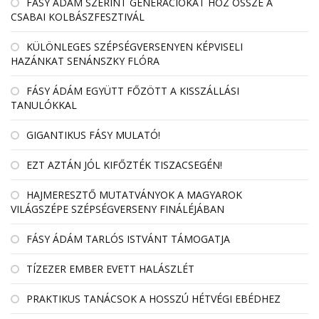
FÁSY ÁDÁM SZERINT GENERÁCIÓKAT HOZ ÖSSZE A
CSABAI KOLBÁSZFESZTIVÁL
KÜLÖNLEGES SZÉPSÉGVERSENYEN KÉPVISELI
HAZÁNKAT SENÁNSZKY FLÓRA
FÁSY ÁDÁM EGYÜTT FŐZÖTT A KISSZÁLLÁSI
TANULÓKKAL
GIGANTIKUS FÁSY MULATÓ!
EZT AZTÁN JÓL KIFŐZTÉK TISZACSEGÉN!
HAJMERESZTŐ MUTATVÁNYOK A MAGYAROK
VILÁGSZÉPE SZÉPSÉGVERSENY FINÁLÉJÁBAN
FÁSY ÁDÁM TARLÓS ISTVÁNT TÁMOGATJA
TÍZEZER EMBER EVETT HALÁSZLÉT
PRAKTIKUS TANÁCSOK A HOSSZÚ HÉTVÉGI EBÉDHEZ