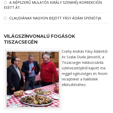
A NÉPSZERŰ MULATÓS KIRÁLY SZEMHÉJ-KORREKCIÓN
ESETT ÁT.
CLAUDIÁNAK NAGYON BEJÖTT FÁSY ÁDÁM SPENÓTJA
VILÁGSZÍNVONALÚ FOGÁSOK
TISZACSEGÉN
Csehy András Fásy Ádámtól
és Szalai Duda Jánostól, a
Tiszacsegei Halászcsárda
üzletvezetőjétől kapott ma
reggel egészséges és finom
recepteket a halételek
elkészítéséhez.