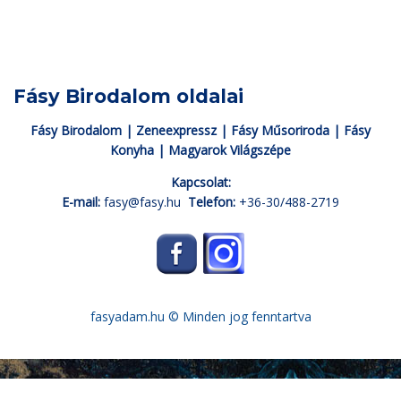
Fásy Birodalom oldalai
Fásy Birodalom
|
Zeneexpressz
|
Fásy Műsoriroda
|
Fásy
Konyha
|
Magyarok Világszépe
Kapcsolat:
E-mail:
fasy@fasy.hu
Telefon:
+36-30/488-2719
fasyadam.hu
© Minden jog fenntartva