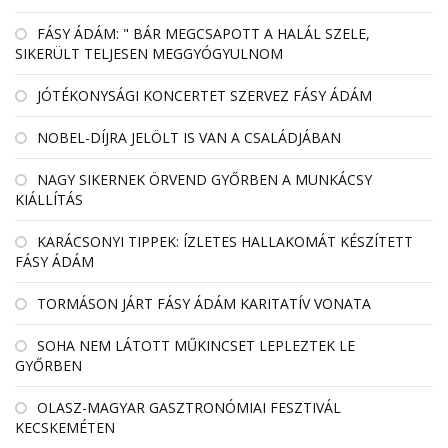
FÁSY ÁDÁM: " BÁR MEGCSAPOTT A HALÁL SZELE,
SIKERÜLT TELJESEN MEGGYÓGYULNOM
JÓTÉKONYSÁGI KONCERTET SZERVEZ FÁSY ÁDÁM
NOBEL-DÍJRA JELÖLT IS VAN A CSALÁDJÁBAN
NAGY SIKERNEK ÖRVEND GYŐRBEN A MUNKÁCSY
KIÁLLÍTÁS
KARÁCSONYI TIPPEK: ÍZLETES HALLAKOMÁT KÉSZÍTETT
FÁSY ÁDÁM
TORMÁSON JÁRT FÁSY ÁDÁM KARITATÍV VONATA
SOHA NEM LÁTOTT MŰKINCSET LEPLEZTEK LE
GYŐRBEN
OLASZ-MAGYAR GASZTRONÓMIAI FESZTIVÁL
KECSKEMÉTEN