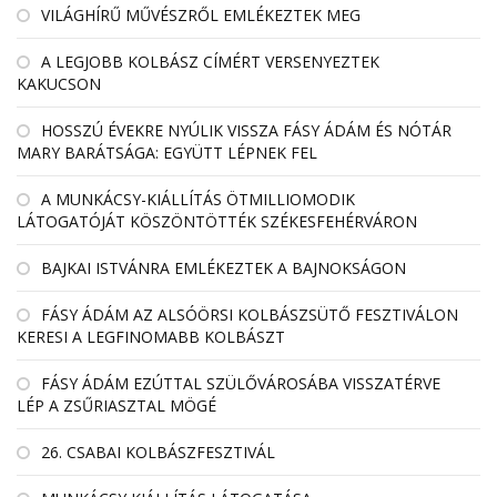
VILÁGHÍRŰ MŰVÉSZRŐL EMLÉKEZTEK MEG
A LEGJOBB KOLBÁSZ CÍMÉRT VERSENYEZTEK
KAKUCSON
HOSSZÚ ÉVEKRE NYÚLIK VISSZA FÁSY ÁDÁM ÉS NÓTÁR
MARY BARÁTSÁGA: EGYÜTT LÉPNEK FEL
A MUNKÁCSY-KIÁLLÍTÁS ÖTMILLIOMODIK
LÁTOGATÓJÁT KÖSZÖNTÖTTÉK SZÉKESFEHÉRVÁRON
BAJKAI ISTVÁNRA EMLÉKEZTEK A BAJNOKSÁGON
FÁSY ÁDÁM AZ ALSÓÖRSI KOLBÁSZSÜTŐ FESZTIVÁLON
KERESI A LEGFINOMABB KOLBÁSZT
FÁSY ÁDÁM EZÚTTAL SZÜLŐVÁROSÁBA VISSZATÉRVE
LÉP A ZSŰRIASZTAL MÖGÉ
26. CSABAI KOLBÁSZFESZTIVÁL