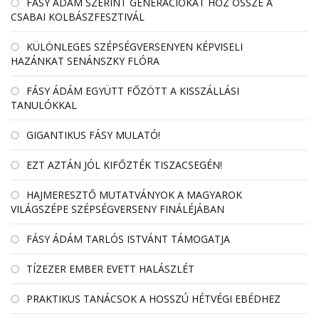
FÁSY ÁDÁM SZERINT GENERÁCIÓKAT HOZ ÖSSZE A
CSABAI KOLBÁSZFESZTIVÁL
KÜLÖNLEGES SZÉPSÉGVERSENYEN KÉPVISELI
HAZÁNKAT SENÁNSZKY FLÓRA
FÁSY ÁDÁM EGYÜTT FŐZÖTT A KISSZÁLLÁSI
TANULÓKKAL
GIGANTIKUS FÁSY MULATÓ!
EZT AZTÁN JÓL KIFŐZTÉK TISZACSEGÉN!
HAJMERESZTŐ MUTATVÁNYOK A MAGYAROK
VILÁGSZÉPE SZÉPSÉGVERSENY FINÁLÉJÁBAN
FÁSY ÁDÁM TARLÓS ISTVÁNT TÁMOGATJA
TÍZEZER EMBER EVETT HALÁSZLÉT
PRAKTIKUS TANÁCSOK A HOSSZÚ HÉTVÉGI EBÉDHEZ