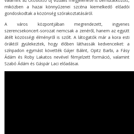
valamint az Ötöslottó új vizuális megjelenése is bemutatkozott,
miközben a hazai könnyűzenei szcéna kiemelkedő előadói
gondoskodtak a közönség szórakoztatásáról.
A város központjában megrendezett, ingyenes
szerencsekoncert-sorozat nemcsak a zenéről, hanem az együtt
átélt közösségi élményről is szólt. A látogatók már a kora esti
óráktól gyülekeztek, hogy élőben láthassák kedvenceiket: a
színpadon egymást követték Gájer Bálint, Opitz Barbi, a Fásy
Ádám és Roby Lakatos nevével fémjelzett formáció, valamint
Szabó Ádám és Gáspár Laci előadásai.