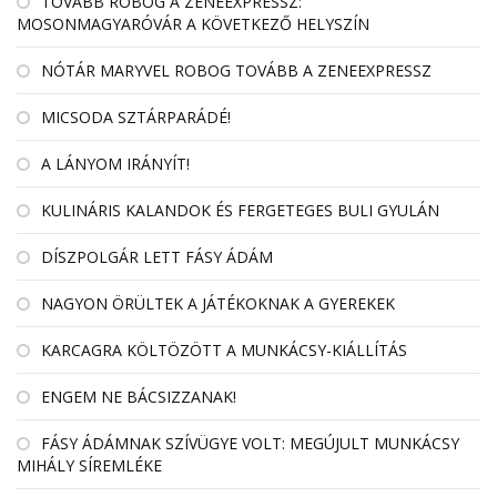
TOVÁBB ROBOG A ZENEEXPRESSZ:
MOSONMAGYARÓVÁR A KÖVETKEZŐ HELYSZÍN
NÓTÁR MARYVEL ROBOG TOVÁBB A ZENEEXPRESSZ
MICSODA SZTÁRPARÁDÉ!
A LÁNYOM IRÁNYÍT!
KULINÁRIS KALANDOK ÉS FERGETEGES BULI GYULÁN
DÍSZPOLGÁR LETT FÁSY ÁDÁM
NAGYON ÖRÜLTEK A JÁTÉKOKNAK A GYEREKEK
KARCAGRA KÖLTÖZÖTT A MUNKÁCSY-KIÁLLÍTÁS
ENGEM NE BÁCSIZZANAK!
FÁSY ÁDÁMNAK SZÍVÜGYE VOLT: MEGÚJULT MUNKÁCSY
MIHÁLY SÍREMLÉKE