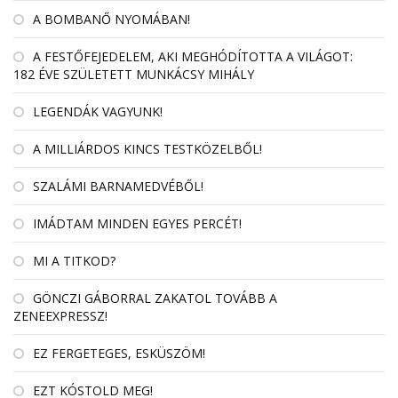
A BOMBANŐ NYOMÁBAN!
A FESTŐFEJEDELEM, AKI MEGHÓDÍTOTTA A VILÁGOT:
182 ÉVE SZÜLETETT MUNKÁCSY MIHÁLY
LEGENDÁK VAGYUNK!
A MILLIÁRDOS KINCS TESTKÖZELBŐL!
SZALÁMI BARNAMEDVÉBŐL!
IMÁDTAM MINDEN EGYES PERCÉT!
MI A TITKOD?
GÖNCZI GÁBORRAL ZAKATOL TOVÁBB A
ZENEEXPRESSZ!
EZ FERGETEGES, ESKÜSZÖM!
EZT KÓSTOLD MEG!