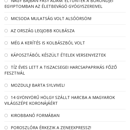
NAGY BAJBAN FÁSY ÁDÁM: ELTŰNTEK A BŐRÖNDJEI
EGYIPTOMBAN AZ ÉLETBEVÁGÓ GYÓGYSZEREIVEL
MICSODA MULATSÁG VOLT ALSÓÖRSÖN!
AZ ORSZÁG LEGJOBB KOLBÁSZA
MÉG A KERÍTÉS IS KOLBÁSZBÓL VOLT
KÁPOSZTÁBÓL KÉSZÜLT ÉTELEK VERSENYEZTEK
TÍZ ÉVES LETT A TISZACSEGEI HARCSAPAPRIKÁS FŐZŐ
FESZTIVÁL
MOZDULJ! BARTA SYLVIVEL!
14 GYÖNYÖRŰ HÖLGY SZÁLLT HARCBA A MAGYAROK
VILÁGSZÉPE KORONÁJÁÉRT
KIROBBANÓ FORMÁBAN
POROSZLÓRA ÉRKEZIK A ZENEEXPRESSZ!