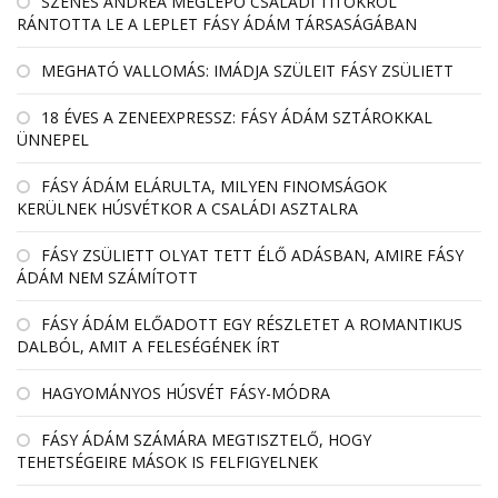
SZENES ANDREA MEGLEPŐ CSALÁDI TITOKRÓL
RÁNTOTTA LE A LEPLET FÁSY ÁDÁM TÁRSASÁGÁBAN
MEGHATÓ VALLOMÁS: IMÁDJA SZÜLEIT FÁSY ZSÜLIETT
18 ÉVES A ZENEEXPRESSZ: FÁSY ÁDÁM SZTÁROKKAL
ÜNNEPEL
FÁSY ÁDÁM ELÁRULTA, MILYEN FINOMSÁGOK
KERÜLNEK HÚSVÉTKOR A CSALÁDI ASZTALRA
FÁSY ZSÜLIETT OLYAT TETT ÉLŐ ADÁSBAN, AMIRE FÁSY
ÁDÁM NEM SZÁMÍTOTT
FÁSY ÁDÁM ELŐADOTT EGY RÉSZLETET A ROMANTIKUS
DALBÓL, AMIT A FELESÉGÉNEK ÍRT
HAGYOMÁNYOS HÚSVÉT FÁSY-MÓDRA
FÁSY ÁDÁM SZÁMÁRA MEGTISZTELŐ, HOGY
TEHETSÉGEIRE MÁSOK IS FELFIGYELNEK