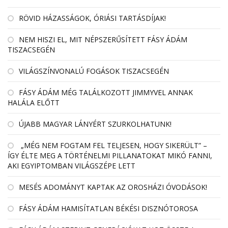
RÖVID HÁZASSÁGOK, ÓRIÁSI TARTÁSDÍJAK!
NEM HISZI EL, MIT NÉPSZERŰSÍTETT FÁSY ÁDÁM
TISZACSEGÉN
VILÁGSZÍNVONALÚ FOGÁSOK TISZACSEGÉN
FÁSY ÁDÁM MÉG TALÁLKOZOTT JIMMYVEL ANNAK
HALÁLA ELŐTT
ÚJABB MAGYAR LÁNYÉRT SZURKOLHATUNK!
„MÉG NEM FOGTAM FEL TELJESEN, HOGY SIKERÜLT” –
ÍGY ÉLTE MEG A TÖRTÉNELMI PILLANATOKAT MIKÓ FANNI,
AKI EGYIPTOMBAN VILÁGSZÉPE LETT
MESÉS ADOMÁNYT KAPTAK AZ OROSHÁZI ÓVODÁSOK!
FÁSY ÁDÁM HAMISÍTATLAN BÉKÉSI DISZNÓTOROSA