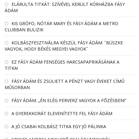
EL­ÁRULTA TIT­KÁT: SZÍ­VÉ­VEL KE­RÜLT KÓR­HÁZBA FÁSY
ÁDÁM
KIS GRÓFO, NÓTÁR MARY ÉS FÁSY ÁDÁM A METRO
CLUBBAN BULIZIK
KOLBÁSZFESZTIVÁLRA KÉSZÜL FÁSY ÁDÁM: ˝BÜSZKE
VAGYOK, HOGY BÉKÉS MEGYEI VAGYOK˝
EZ FÁSY ÁDÁM FENSÉGES HARCSAPAPRIKÁSÁNAK A
TITKA!
FÁSY ÁDÁM ÉS ZSÜLIETT A PÉNZT VAGY ÉVEKET CÍMŰ
MŰSORBAN
FÁSY ÁDÁM: „ÉN ELÉG PERVERZ VAGYOK A FŐZÉSBEN!”
A GYEREKKORÁT ELEVENÍTETTE FEL FÁSY ÁDÁM
A JÓ CSABAI KOLBÁSZ TITKA EGY JÓ PÁLINKA