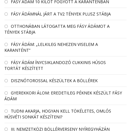
FÁSY ÁDÁM 10 KILÓT FOGYOTT A KARANTÉNBAN
FÁSY ÁDÁMNÁL JÁRT A TV2 TÉNYEK PLUSZ STÁBJA
OTTHONÁBAN LÁTOGATTA MEG FÁSY ÁDÁMOT A
TÉNYEK STÁBJA
FÁSY ÁDÁM: „LELKILEG NEHEZEN VISELEM A
KARANTÉNT”
FÁSY ÁDÁM ÍNYCSIKLANDOZÓ CUKKINIS HÚSOS
TORTÁT KÉSZÍTETT
DISZNÓTOROSSAL KÉSZÜLTEK A BÖLLÉREK
GYEREKKORI ÁLOM: EREDETILEG PÉKNEK KÉSZÜLT FÁSY
ÁDÁM
TUDNI AKARJA, HOGYAN KELL TÖKÉLETES, OMLÓS
HÚSVÉTI SONKÁT KÉSZÍTENI?
III. NEMZETKÖZI BÖLLÉRVERSENY NYÍREGYHÁZÁN