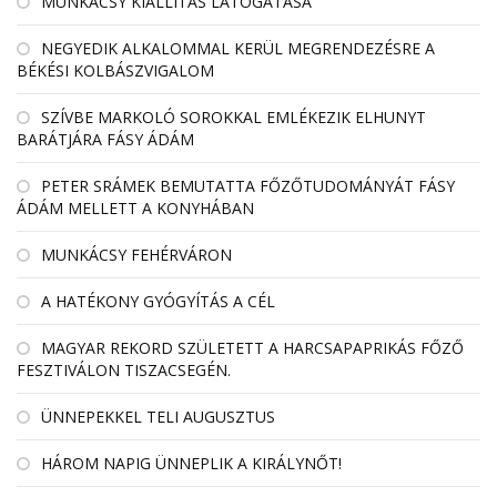
MUNKÁCSY KIÁLLÍTÁS LÁTOGATÁSA
NEGYEDIK ALKALOMMAL KERÜL MEGRENDEZÉSRE A
BÉKÉSI KOLBÁSZVIGALOM
SZÍVBE MARKOLÓ SOROKKAL EMLÉKEZIK ELHUNYT
BARÁTJÁRA FÁSY ÁDÁM
PETER SRÁMEK BEMUTATTA FŐZŐTUDOMÁNYÁT FÁSY
ÁDÁM MELLETT A KONYHÁBAN
MUNKÁCSY FEHÉRVÁRON
A HATÉKONY GYÓGYÍTÁS A CÉL
MAGYAR REKORD SZÜLETETT A HARCSAPAPRIKÁS FŐZŐ
FESZTIVÁLON TISZACSEGÉN.
ÜNNEPEKKEL TELI AUGUSZTUS
HÁROM NAPIG ÜNNEPLIK A KIRÁLYNŐT!