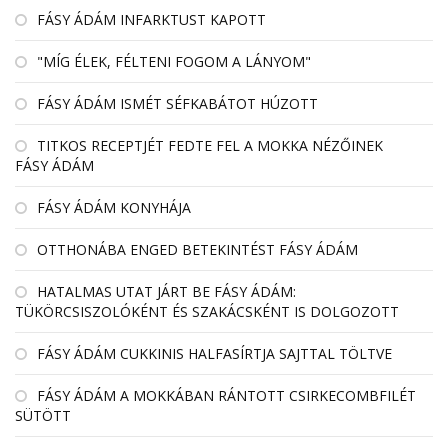
FÁSY ÁDÁM INFARKTUST KAPOTT
"MÍG ÉLEK, FÉLTENI FOGOM A LÁNYOM"
FÁSY ÁDÁM ISMÉT SÉFKABÁTOT HÚZOTT
TITKOS RECEPTJÉT FEDTE FEL A MOKKA NÉZŐINEK
FÁSY ÁDÁM
FÁSY ÁDÁM KONYHÁJA
OTTHONÁBA ENGED BETEKINTÉST FÁSY ÁDÁM
HATALMAS UTAT JÁRT BE FÁSY ÁDÁM:
TÜKÖRCSISZOLÓKÉNT ÉS SZAKÁCSKÉNT IS DOLGOZOTT
FÁSY ÁDÁM CUKKINIS HALFASÍRTJA SAJTTAL TÖLTVE
FÁSY ÁDÁM A MOKKÁBAN RÁNTOTT CSIRKECOMBFILÉT
SÜTÖTT