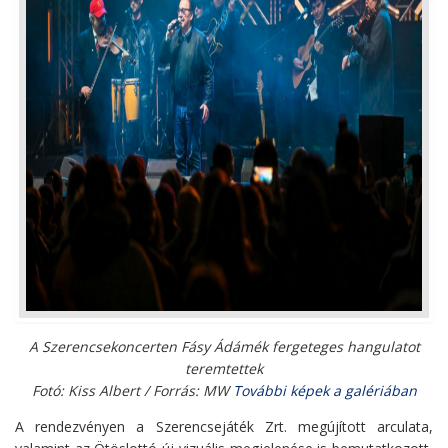
A Szerencsekoncerten Fásy Ádámék fergeteges hangulatot
teremtettek
Fotó: Kiss Albert / Forrás: MW
További képek a galériában
A rendezvényen a Szerencsejáték Zrt. megújított arculata,