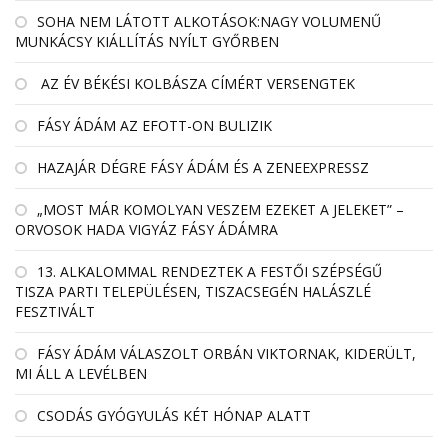
SOHA NEM LÁTOTT ALKOTÁSOK:NAGY VOLUMENŰ
MUNKÁCSY KIÁLLÍTÁS NYÍLT GYŐRBEN
AZ ÉV BÉKÉSI KOLBÁSZA CÍMÉRT VERSENGTEK
FÁSY ÁDÁM AZ EFOTT-ON BULIZIK
HAZAJÁR DÉGRE FÁSY ÁDÁM ÉS A ZENEEXPRESSZ
„MOST MÁR KOMOLYAN VESZEM EZEKET A JELEKET” –
ORVOSOK HADA VIGYÁZ FÁSY ÁDÁMRA
13. ALKALOMMAL RENDEZTEK A FESTŐI SZÉPSÉGŰ
TISZA PARTI TELEPÜLÉSEN, TISZACSEGÉN HALÁSZLÉ
FESZTIVÁLT
FÁSY ÁDÁM VÁLASZOLT ORBÁN VIKTORNAK, KIDERÜLT,
MI ÁLL A LEVÉLBEN
CSODÁS GYÓGYULÁS KÉT HÓNAP ALATT