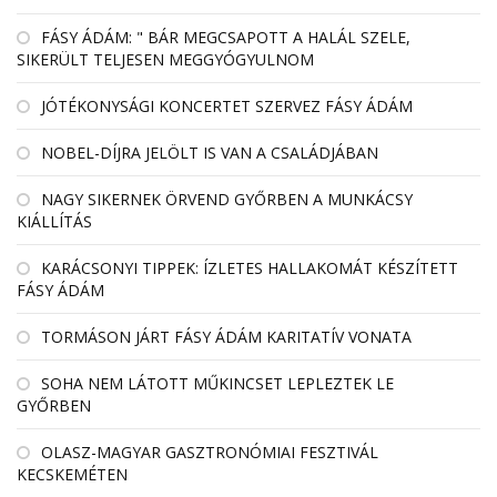
FÁSY ÁDÁM: " BÁR MEGCSAPOTT A HALÁL SZELE,
SIKERÜLT TELJESEN MEGGYÓGYULNOM
JÓTÉKONYSÁGI KONCERTET SZERVEZ FÁSY ÁDÁM
NOBEL-DÍJRA JELÖLT IS VAN A CSALÁDJÁBAN
NAGY SIKERNEK ÖRVEND GYŐRBEN A MUNKÁCSY
KIÁLLÍTÁS
KARÁCSONYI TIPPEK: ÍZLETES HALLAKOMÁT KÉSZÍTETT
FÁSY ÁDÁM
TORMÁSON JÁRT FÁSY ÁDÁM KARITATÍV VONATA
SOHA NEM LÁTOTT MŰKINCSET LEPLEZTEK LE
GYŐRBEN
OLASZ-MAGYAR GASZTRONÓMIAI FESZTIVÁL
KECSKEMÉTEN