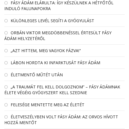
FÁSY ÁDÁM ELÁRULTA: ÍGY KÉSZÜLNEK A HÉTFŐTŐL
INDULÓ FALUNAPOKRA
KÜLÖNLEGES LEVÉL SEGÍTI A GYÓGYULÁST
ORBÁN VIKTOR MEGDÖBBENÉSSEL ÉRTESÜLT FÁSY
ÁDÁM HELYZETÉRŐL
„AZT HITTEM, MEG VAGYOK FÁZVA!"
LÁBON HORDTA KI INFARKTUSÁT FÁSY ÁDÁM
ÉLETMENTŐ MŰTÉT UTÁN
„A TRAUMÁT FEL KELL DOLGOZNOM” – FÁSY ÁDÁMNAK
ÉLETE VÉGÉIG GYÓGYSZERT KELL SZEDNIE
FELESÉGE MENTETTE MEG AZ ÉLETÉT
ÉLETVESZÉLYBEN VOLT FÁSY ÁDÁM: AZ ORVOS HÍVOTT
HOZZÁ MENTŐT