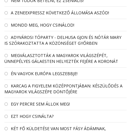
NEM TUDOK BETELNI, EZ ZSENIÁLIS!
A ZENEEXPRESSZ KÖVETKEZŐ ÁLLOMÁSA ASZÓD!
MONDD MEG, HOGY CSINÁLOD!
ADYVÁROSI TÓPARTY - DELHUSA GJON ÉS NÓTÁR MARY
IS SZÓRAKOZTATTA A KÖZÖNSÉGET GYŐRBEN
MEGVÁLASZTOTTÁK A MAGYAROK VILÁGSZÉPÉT,
ÜNNEPÉLYES GÁLAESTEN HELYEZTÉK FEJÉRE A KORONÁT
ÉN VAGYOK EURÓPA LEGSZEBBJE!
KARCAG A FIGYELEM KÖZÉPPONTJÁBAN: KÉSZÜLŐDÉS A
MAGYAROK VILÁGSZÉPE DÖNTŐJÉRE
EGY PERCRE SEM ÁLLOK MEG!
EZT HOGY CSINÁLTA?
KÉT FŐ KÜLDETÉSE VAN MOST FÁSY ÁDÁMNAK,