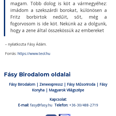
magam. Több dolog is köt a vármegyéhez:
imádom a szekszárdi borokat, különösen a
Fritz borbirtok nedűit, sőt, még a
fogorvosom is ide köt. Nekünk az a dolgunk,
hogy a zene által összekössük az embereket
– nyilatkozta Fásy Ádám.
Forrás:
https://www.teol.hu
Fásy Birodalom oldalai
Fásy Birodalom
|
Zeneexpressz
|
Fásy Műsoriroda
|
Fásy
Konyha
|
Magyarok Világszépe
Kapcsolat:
E-mail:
fasy@fasy.hu
Telefon:
+36-30/488-2719