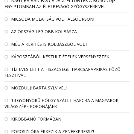
NAGY BAJBAN FÁSY ÁDÁM: ELTŰNTEK A BŐRÖNDJEI
EGYIPTOMBAN AZ ÉLETBEVÁGÓ GYÓGYSZEREIVEL
MICSODA MULATSÁG VOLT ALSÓÖRSÖN!
AZ ORSZÁG LEGJOBB KOLBÁSZA
MÉG A KERÍTÉS IS KOLBÁSZBÓL VOLT
KÁPOSZTÁBÓL KÉSZÜLT ÉTELEK VERSENYEZTEK
TÍZ ÉVES LETT A TISZACSEGEI HARCSAPAPRIKÁS FŐZŐ
FESZTIVÁL
MOZDULJ! BARTA SYLVIVEL!
14 GYÖNYÖRŰ HÖLGY SZÁLLT HARCBA A MAGYAROK
VILÁGSZÉPE KORONÁJÁÉRT
KIROBBANÓ FORMÁBAN
POROSZLÓRA ÉRKEZIK A ZENEEXPRESSZ!