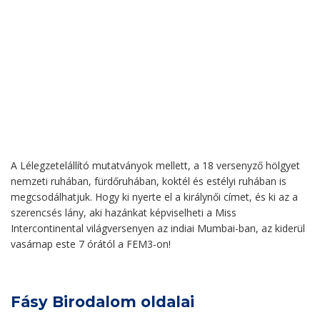
A Lélegzetelállító mutatványok mellett, a 18 versenyző hölgyet
nemzeti ruhában, fürdőruhában, koktél és estélyi ruhában is
megcsodálhatjuk. Hogy ki nyerte el a királynői címet, és ki az a
szerencsés lány, aki hazánkat képviselheti a Miss
Intercontinental világversenyen az indiai Mumbai-ban, az kiderül
vasárnap este 7 órától a FEM3-on!
Fásy Birodalom oldalai