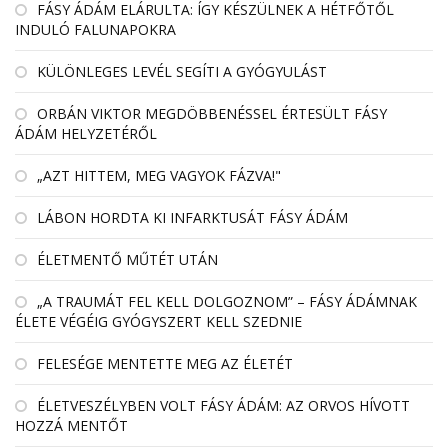
FÁSY ÁDÁM ELÁRULTA: ÍGY KÉSZÜLNEK A HÉTFŐTŐL
INDULÓ FALUNAPOKRA
KÜLÖNLEGES LEVÉL SEGÍTI A GYÓGYULÁST
ORBÁN VIKTOR MEGDÖBBENÉSSEL ÉRTESÜLT FÁSY
ÁDÁM HELYZETÉRŐL
„AZT HITTEM, MEG VAGYOK FÁZVA!"
LÁBON HORDTA KI INFARKTUSÁT FÁSY ÁDÁM
ÉLETMENTŐ MŰTÉT UTÁN
„A TRAUMÁT FEL KELL DOLGOZNOM” – FÁSY ÁDÁMNAK
ÉLETE VÉGÉIG GYÓGYSZERT KELL SZEDNIE
FELESÉGE MENTETTE MEG AZ ÉLETÉT
ÉLETVESZÉLYBEN VOLT FÁSY ÁDÁM: AZ ORVOS HÍVOTT
HOZZÁ MENTŐT