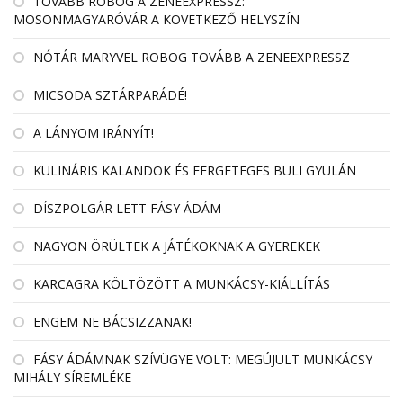
TOVÁBB ROBOG A ZENEEXPRESSZ:
MOSONMAGYARÓVÁR A KÖVETKEZŐ HELYSZÍN
NÓTÁR MARYVEL ROBOG TOVÁBB A ZENEEXPRESSZ
MICSODA SZTÁRPARÁDÉ!
A LÁNYOM IRÁNYÍT!
KULINÁRIS KALANDOK ÉS FERGETEGES BULI GYULÁN
DÍSZPOLGÁR LETT FÁSY ÁDÁM
NAGYON ÖRÜLTEK A JÁTÉKOKNAK A GYEREKEK
KARCAGRA KÖLTÖZÖTT A MUNKÁCSY-KIÁLLÍTÁS
ENGEM NE BÁCSIZZANAK!
FÁSY ÁDÁMNAK SZÍVÜGYE VOLT: MEGÚJULT MUNKÁCSY
MIHÁLY SÍREMLÉKE