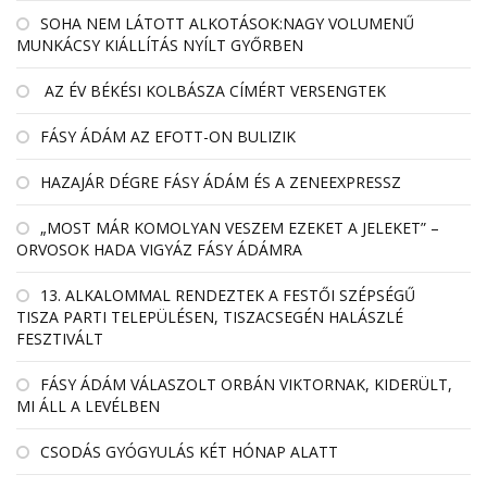
SOHA NEM LÁTOTT ALKOTÁSOK:NAGY VOLUMENŰ
MUNKÁCSY KIÁLLÍTÁS NYÍLT GYŐRBEN
AZ ÉV BÉKÉSI KOLBÁSZA CÍMÉRT VERSENGTEK
FÁSY ÁDÁM AZ EFOTT-ON BULIZIK
HAZAJÁR DÉGRE FÁSY ÁDÁM ÉS A ZENEEXPRESSZ
„MOST MÁR KOMOLYAN VESZEM EZEKET A JELEKET” –
ORVOSOK HADA VIGYÁZ FÁSY ÁDÁMRA
13. ALKALOMMAL RENDEZTEK A FESTŐI SZÉPSÉGŰ
TISZA PARTI TELEPÜLÉSEN, TISZACSEGÉN HALÁSZLÉ
FESZTIVÁLT
FÁSY ÁDÁM VÁLASZOLT ORBÁN VIKTORNAK, KIDERÜLT,
MI ÁLL A LEVÉLBEN
CSODÁS GYÓGYULÁS KÉT HÓNAP ALATT