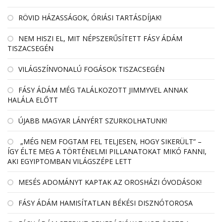
RÖVID HÁZASSÁGOK, ÓRIÁSI TARTÁSDÍJAK!
NEM HISZI EL, MIT NÉPSZERŰSÍTETT FÁSY ÁDÁM
TISZACSEGÉN
VILÁGSZÍNVONALÚ FOGÁSOK TISZACSEGÉN
FÁSY ÁDÁM MÉG TALÁLKOZOTT JIMMYVEL ANNAK
HALÁLA ELŐTT
ÚJABB MAGYAR LÁNYÉRT SZURKOLHATUNK!
„MÉG NEM FOGTAM FEL TELJESEN, HOGY SIKERÜLT” –
ÍGY ÉLTE MEG A TÖRTÉNELMI PILLANATOKAT MIKÓ FANNI,
AKI EGYIPTOMBAN VILÁGSZÉPE LETT
MESÉS ADOMÁNYT KAPTAK AZ OROSHÁZI ÓVODÁSOK!
FÁSY ÁDÁM HAMISÍTATLAN BÉKÉSI DISZNÓTOROSA