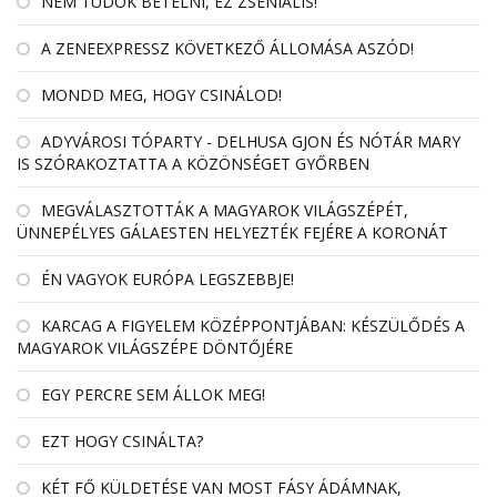
NEM TUDOK BETELNI, EZ ZSENIÁLIS!
A ZENEEXPRESSZ KÖVETKEZŐ ÁLLOMÁSA ASZÓD!
MONDD MEG, HOGY CSINÁLOD!
ADYVÁROSI TÓPARTY - DELHUSA GJON ÉS NÓTÁR MARY
IS SZÓRAKOZTATTA A KÖZÖNSÉGET GYŐRBEN
MEGVÁLASZTOTTÁK A MAGYAROK VILÁGSZÉPÉT,
ÜNNEPÉLYES GÁLAESTEN HELYEZTÉK FEJÉRE A KORONÁT
ÉN VAGYOK EURÓPA LEGSZEBBJE!
KARCAG A FIGYELEM KÖZÉPPONTJÁBAN: KÉSZÜLŐDÉS A
MAGYAROK VILÁGSZÉPE DÖNTŐJÉRE
EGY PERCRE SEM ÁLLOK MEG!
EZT HOGY CSINÁLTA?
KÉT FŐ KÜLDETÉSE VAN MOST FÁSY ÁDÁMNAK,