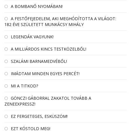
A BOMBANŐ NYOMÁBAN!
A FESTŐFEJEDELEM, AKI MEGHÓDÍTOTTA A VILÁGOT:
182 ÉVE SZÜLETETT MUNKÁCSY MIHÁLY
LEGENDÁK VAGYUNK!
A MILLIÁRDOS KINCS TESTKÖZELBŐL!
SZALÁMI BARNAMEDVÉBŐL!
IMÁDTAM MINDEN EGYES PERCÉT!
MI A TITKOD?
GÖNCZI GÁBORRAL ZAKATOL TOVÁBB A
ZENEEXPRESSZ!
EZ FERGETEGES, ESKÜSZÖM!
EZT KÓSTOLD MEG!