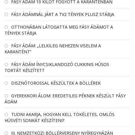
FÁSY ÁDÁM 10 KILÓT FOGYOTT A KARANTÉNBAN
FÁSY ÁDÁMNÁL JÁRT A TV2 TÉNYEK PLUSZ STÁBJA
OTTHONÁBAN LÁTOGATTA MEG FÁSY ÁDÁMOT A
TÉNYEK STÁBJA
FÁSY ÁDÁM: „LELKILEG NEHEZEN VISELEM A
KARANTÉNT”
FÁSY ÁDÁM ÍNYCSIKLANDOZÓ CUKKINIS HÚSOS
TORTÁT KÉSZÍTETT
DISZNÓTOROSSAL KÉSZÜLTEK A BÖLLÉREK
GYEREKKORI ÁLOM: EREDETILEG PÉKNEK KÉSZÜLT FÁSY
ÁDÁM
TUDNI AKARJA, HOGYAN KELL TÖKÉLETES, OMLÓS
HÚSVÉTI SONKÁT KÉSZÍTENI?
III. NEMZETKÖZI BÖLLÉRVERSENY NYÍREGYHÁZÁN