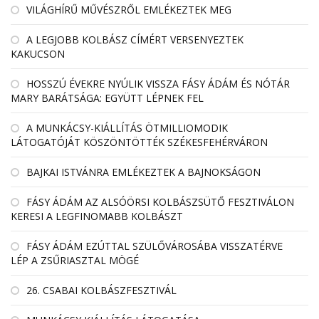
VILÁGHÍRŰ MŰVÉSZRŐL EMLÉKEZTEK MEG
A LEGJOBB KOLBÁSZ CÍMÉRT VERSENYEZTEK
KAKUCSON
HOSSZÚ ÉVEKRE NYÚLIK VISSZA FÁSY ÁDÁM ÉS NÓTÁR
MARY BARÁTSÁGA: EGYÜTT LÉPNEK FEL
A MUNKÁCSY-KIÁLLÍTÁS ÖTMILLIOMODIK
LÁTOGATÓJÁT KÖSZÖNTÖTTÉK SZÉKESFEHÉRVÁRON
BAJKAI ISTVÁNRA EMLÉKEZTEK A BAJNOKSÁGON
FÁSY ÁDÁM AZ ALSÓÖRSI KOLBÁSZSÜTŐ FESZTIVÁLON
KERESI A LEGFINOMABB KOLBÁSZT
FÁSY ÁDÁM EZÚTTAL SZÜLŐVÁROSÁBA VISSZATÉRVE
LÉP A ZSŰRIASZTAL MÖGÉ
26. CSABAI KOLBÁSZFESZTIVÁL