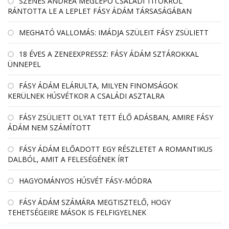
SZENES ANDREA MEGLEPŐ CSALÁDI TITOKRÓL
RÁNTOTTA LE A LEPLET FÁSY ÁDÁM TÁRSASÁGÁBAN
MEGHATÓ VALLOMÁS: IMÁDJA SZÜLEIT FÁSY ZSÜLIETT
18 ÉVES A ZENEEXPRESSZ: FÁSY ÁDÁM SZTÁROKKAL
ÜNNEPEL
FÁSY ÁDÁM ELÁRULTA, MILYEN FINOMSÁGOK
KERÜLNEK HÚSVÉTKOR A CSALÁDI ASZTALRA
FÁSY ZSÜLIETT OLYAT TETT ÉLŐ ADÁSBAN, AMIRE FÁSY
ÁDÁM NEM SZÁMÍTOTT
FÁSY ÁDÁM ELŐADOTT EGY RÉSZLETET A ROMANTIKUS
DALBÓL, AMIT A FELESÉGÉNEK ÍRT
HAGYOMÁNYOS HÚSVÉT FÁSY-MÓDRA
FÁSY ÁDÁM SZÁMÁRA MEGTISZTELŐ, HOGY
TEHETSÉGEIRE MÁSOK IS FELFIGYELNEK