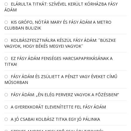
EL­ÁRULTA TIT­KÁT: SZÍ­VÉ­VEL KE­RÜLT KÓR­HÁZBA FÁSY
ÁDÁM
KIS GRÓFO, NÓTÁR MARY ÉS FÁSY ÁDÁM A METRO
CLUBBAN BULIZIK
KOLBÁSZFESZTIVÁLRA KÉSZÜL FÁSY ÁDÁM: ˝BÜSZKE
VAGYOK, HOGY BÉKÉS MEGYEI VAGYOK˝
EZ FÁSY ÁDÁM FENSÉGES HARCSAPAPRIKÁSÁNAK A
TITKA!
FÁSY ÁDÁM ÉS ZSÜLIETT A PÉNZT VAGY ÉVEKET CÍMŰ
MŰSORBAN
FÁSY ÁDÁM: „ÉN ELÉG PERVERZ VAGYOK A FŐZÉSBEN!”
A GYEREKKORÁT ELEVENÍTETTE FEL FÁSY ÁDÁM
A JÓ CSABAI KOLBÁSZ TITKA EGY JÓ PÁLINKA