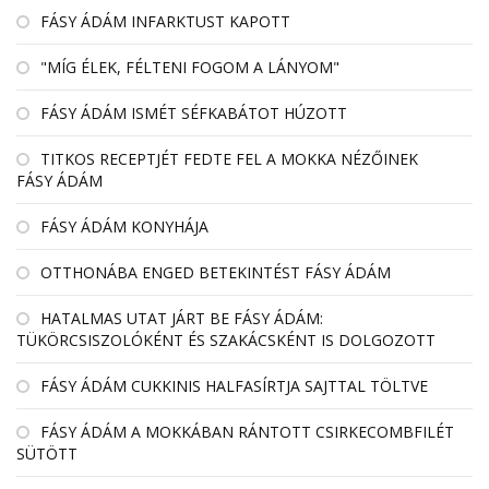
FÁSY ÁDÁM INFARKTUST KAPOTT
"MÍG ÉLEK, FÉLTENI FOGOM A LÁNYOM"
FÁSY ÁDÁM ISMÉT SÉFKABÁTOT HÚZOTT
TITKOS RECEPTJÉT FEDTE FEL A MOKKA NÉZŐINEK
FÁSY ÁDÁM
FÁSY ÁDÁM KONYHÁJA
OTTHONÁBA ENGED BETEKINTÉST FÁSY ÁDÁM
HATALMAS UTAT JÁRT BE FÁSY ÁDÁM:
TÜKÖRCSISZOLÓKÉNT ÉS SZAKÁCSKÉNT IS DOLGOZOTT
FÁSY ÁDÁM CUKKINIS HALFASÍRTJA SAJTTAL TÖLTVE
FÁSY ÁDÁM A MOKKÁBAN RÁNTOTT CSIRKECOMBFILÉT
SÜTÖTT