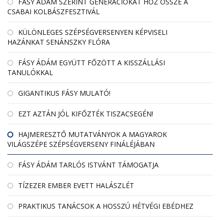
FÁSY ÁDÁM SZERINT GENERÁCIÓKAT HOZ ÖSSZE A
CSABAI KOLBÁSZFESZTIVÁL
KÜLÖNLEGES SZÉPSÉGVERSENYEN KÉPVISELI
HAZÁNKAT SENÁNSZKY FLÓRA
FÁSY ÁDÁM EGYÜTT FŐZÖTT A KISSZÁLLÁSI
TANULÓKKAL
GIGANTIKUS FÁSY MULATÓ!
EZT AZTÁN JÓL KIFŐZTÉK TISZACSEGÉN!
HAJMERESZTŐ MUTATVÁNYOK A MAGYAROK
VILÁGSZÉPE SZÉPSÉGVERSENY FINÁLÉJÁBAN
FÁSY ÁDÁM TARLÓS ISTVÁNT TÁMOGATJA
TÍZEZER EMBER EVETT HALÁSZLÉT
PRAKTIKUS TANÁCSOK A HOSSZÚ HÉTVÉGI EBÉDHEZ