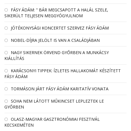
FÁSY ÁDÁM: " BÁR MEGCSAPOTT A HALÁL SZELE,
SIKERÜLT TELJESEN MEGGYÓGYULNOM
JÓTÉKONYSÁGI KONCERTET SZERVEZ FÁSY ÁDÁM
NOBEL-DÍJRA JELÖLT IS VAN A CSALÁDJÁBAN
NAGY SIKERNEK ÖRVEND GYŐRBEN A MUNKÁCSY
KIÁLLÍTÁS
KARÁCSONYI TIPPEK: ÍZLETES HALLAKOMÁT KÉSZÍTETT
FÁSY ÁDÁM
TORMÁSON JÁRT FÁSY ÁDÁM KARITATÍV VONATA
SOHA NEM LÁTOTT MŰKINCSET LEPLEZTEK LE
GYŐRBEN
OLASZ-MAGYAR GASZTRONÓMIAI FESZTIVÁL
KECSKEMÉTEN