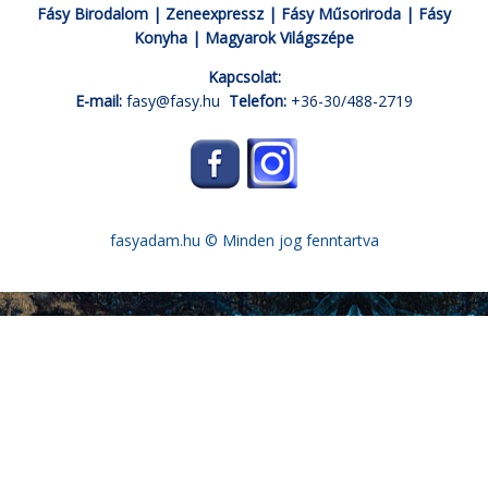
Fásy Birodalom
|
Zeneexpressz
|
Fásy Műsoriroda
|
Fásy
Konyha
|
Magyarok Világszépe
Kapcsolat:
E-mail:
fasy@fasy.hu
Telefon:
+36-30/488-2719
fasyadam.hu
© Minden jog fenntartva