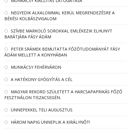
MUNKÁCSY KIÁLLÍTÁS LÁTOGATÁSA
NEGYEDIK ALKALOMMAL KERÜL MEGRENDEZÉSRE A
BÉKÉSI KOLBÁSZVIGALOM
SZÍVBE MARKOLÓ SOROKKAL EMLÉKEZIK ELHUNYT
BARÁTJÁRA FÁSY ÁDÁM
PETER SRÁMEK BEMUTATTA FŐZŐTUDOMÁNYÁT FÁSY
ÁDÁM MELLETT A KONYHÁBAN
MUNKÁCSY FEHÉRVÁRON
A HATÉKONY GYÓGYÍTÁS A CÉL
MAGYAR REKORD SZÜLETETT A HARCSAPAPRIKÁS FŐZŐ
FESZTIVÁLON TISZACSEGÉN.
ÜNNEPEKKEL TELI AUGUSZTUS
HÁROM NAPIG ÜNNEPLIK A KIRÁLYNŐT!