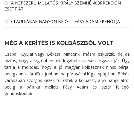
A NÉPSZERŰ MULATÓS KIRÁLY SZEMHÉJ-KORREKCIÓN
ESETT ÁT.
CLAUDIÁNAK NAGYON BEJÖTT FÁSY ÁDÁM SPENÓTJA
MÉG A KERÍTÉS IS KOLBÁSZBÓL VOLT
Csabai, Gyulai vagy Békési. Mindenki másra esküszik, de az
biztos, hogy a legtöbben mindegyiket szívesen fogyasztják. Úgy
tartja a mondás, hogy a jó magyar kolbásznak nincs párja,
pedig annak örülünk jobban, ha párosával lóg a spájzban. Békés
városában szorgos kezek töltötték a kolbászt, a jó hangulatról
pedig a pálinka mellett Fásy Ádám és sztár fellépői
gondoskodtak.