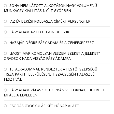
SOHA NEM LÁTOTT ALKOTÁSOK:NAGY VOLUMENŰ
MUNKÁCSY KIÁLLÍTÁS NYÍLT GYŐRBEN
AZ ÉV BÉKÉSI KOLBÁSZA CÍMÉRT VERSENGTEK
FÁSY ÁDÁM AZ EFOTT-ON BULIZIK
HAZAJÁR DÉGRE FÁSY ÁDÁM ÉS A ZENEEXPRESSZ
„MOST MÁR KOMOLYAN VESZEM EZEKET A JELEKET” –
ORVOSOK HADA VIGYÁZ FÁSY ÁDÁMRA
13. ALKALOMMAL RENDEZTEK A FESTŐI SZÉPSÉGŰ
TISZA PARTI TELEPÜLÉSEN, TISZACSEGÉN HALÁSZLÉ
FESZTIVÁLT
FÁSY ÁDÁM VÁLASZOLT ORBÁN VIKTORNAK, KIDERÜLT,
MI ÁLL A LEVÉLBEN
CSODÁS GYÓGYULÁS KÉT HÓNAP ALATT