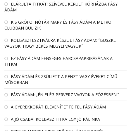
EL­ÁRULTA TIT­KÁT: SZÍ­VÉ­VEL KE­RÜLT KÓR­HÁZBA FÁSY
ÁDÁM
KIS GRÓFO, NÓTÁR MARY ÉS FÁSY ÁDÁM A METRO
CLUBBAN BULIZIK
KOLBÁSZFESZTIVÁLRA KÉSZÜL FÁSY ÁDÁM: ˝BÜSZKE
VAGYOK, HOGY BÉKÉS MEGYEI VAGYOK˝
EZ FÁSY ÁDÁM FENSÉGES HARCSAPAPRIKÁSÁNAK A
TITKA!
FÁSY ÁDÁM ÉS ZSÜLIETT A PÉNZT VAGY ÉVEKET CÍMŰ
MŰSORBAN
FÁSY ÁDÁM: „ÉN ELÉG PERVERZ VAGYOK A FŐZÉSBEN!”
A GYEREKKORÁT ELEVENÍTETTE FEL FÁSY ÁDÁM
A JÓ CSABAI KOLBÁSZ TITKA EGY JÓ PÁLINKA