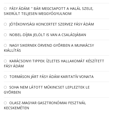
FÁSY ÁDÁM: " BÁR MEGCSAPOTT A HALÁL SZELE,
SIKERÜLT TELJESEN MEGGYÓGYULNOM
JÓTÉKONYSÁGI KONCERTET SZERVEZ FÁSY ÁDÁM
NOBEL-DÍJRA JELÖLT IS VAN A CSALÁDJÁBAN
NAGY SIKERNEK ÖRVEND GYŐRBEN A MUNKÁCSY
KIÁLLÍTÁS
KARÁCSONYI TIPPEK: ÍZLETES HALLAKOMÁT KÉSZÍTETT
FÁSY ÁDÁM
TORMÁSON JÁRT FÁSY ÁDÁM KARITATÍV VONATA
SOHA NEM LÁTOTT MŰKINCSET LEPLEZTEK LE
GYŐRBEN
OLASZ-MAGYAR GASZTRONÓMIAI FESZTIVÁL
KECSKEMÉTEN