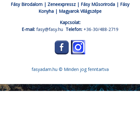
Fásy Birodalom
|
Zeneexpressz
|
Fásy Műsoriroda
|
Fásy
Konyha
|
Magyarok Világszépe
Kapcsolat:
E-mail:
fasy@fasy.hu
Telefon:
+36-30/488-2719
fasyadam.hu
© Minden jog fenntartva