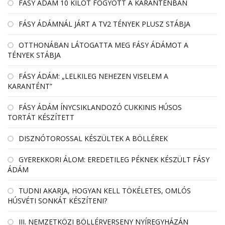
FÁSY ÁDÁM 10 KILÓT FOGYOTT A KARANTÉNBAN
FÁSY ÁDÁMNÁL JÁRT A TV2 TÉNYEK PLUSZ STÁBJA
OTTHONÁBAN LÁTOGATTA MEG FÁSY ÁDÁMOT A
TÉNYEK STÁBJA
FÁSY ÁDÁM: „LELKILEG NEHEZEN VISELEM A
KARANTÉNT”
FÁSY ÁDÁM ÍNYCSIKLANDOZÓ CUKKINIS HÚSOS
TORTÁT KÉSZÍTETT
DISZNÓTOROSSAL KÉSZÜLTEK A BÖLLÉREK
GYEREKKORI ÁLOM: EREDETILEG PÉKNEK KÉSZÜLT FÁSY
ÁDÁM
TUDNI AKARJA, HOGYAN KELL TÖKÉLETES, OMLÓS
HÚSVÉTI SONKÁT KÉSZÍTENI?
III. NEMZETKÖZI BÖLLÉRVERSENY NYÍREGYHÁZÁN