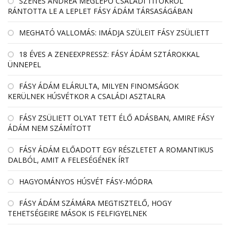
SZENES ANDREA MEGLEPŐ CSALÁDI TITOKRÓL
RÁNTOTTA LE A LEPLET FÁSY ÁDÁM TÁRSASÁGÁBAN
MEGHATÓ VALLOMÁS: IMÁDJA SZÜLEIT FÁSY ZSÜLIETT
18 ÉVES A ZENEEXPRESSZ: FÁSY ÁDÁM SZTÁROKKAL
ÜNNEPEL
FÁSY ÁDÁM ELÁRULTA, MILYEN FINOMSÁGOK
KERÜLNEK HÚSVÉTKOR A CSALÁDI ASZTALRA
FÁSY ZSÜLIETT OLYAT TETT ÉLŐ ADÁSBAN, AMIRE FÁSY
ÁDÁM NEM SZÁMÍTOTT
FÁSY ÁDÁM ELŐADOTT EGY RÉSZLETET A ROMANTIKUS
DALBÓL, AMIT A FELESÉGÉNEK ÍRT
HAGYOMÁNYOS HÚSVÉT FÁSY-MÓDRA
FÁSY ÁDÁM SZÁMÁRA MEGTISZTELŐ, HOGY
TEHETSÉGEIRE MÁSOK IS FELFIGYELNEK