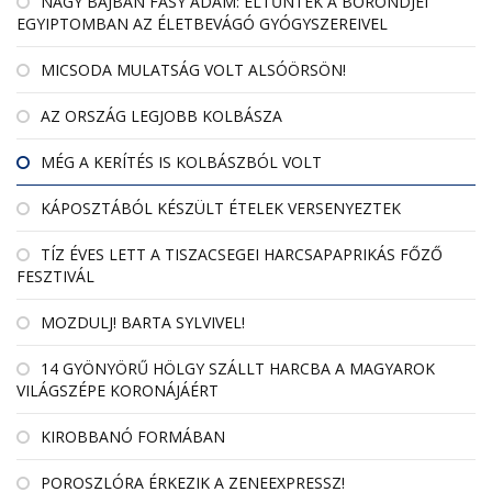
NAGY BAJBAN FÁSY ÁDÁM: ELTŰNTEK A BŐRÖNDJEI
EGYIPTOMBAN AZ ÉLETBEVÁGÓ GYÓGYSZEREIVEL
MICSODA MULATSÁG VOLT ALSÓÖRSÖN!
AZ ORSZÁG LEGJOBB KOLBÁSZA
MÉG A KERÍTÉS IS KOLBÁSZBÓL VOLT
KÁPOSZTÁBÓL KÉSZÜLT ÉTELEK VERSENYEZTEK
TÍZ ÉVES LETT A TISZACSEGEI HARCSAPAPRIKÁS FŐZŐ
FESZTIVÁL
MOZDULJ! BARTA SYLVIVEL!
14 GYÖNYÖRŰ HÖLGY SZÁLLT HARCBA A MAGYAROK
VILÁGSZÉPE KORONÁJÁÉRT
KIROBBANÓ FORMÁBAN
POROSZLÓRA ÉRKEZIK A ZENEEXPRESSZ!