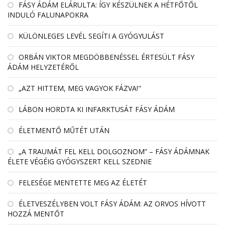
FÁSY ÁDÁM ELÁRULTA: ÍGY KÉSZÜLNEK A HÉTFŐTŐL
INDULÓ FALUNAPOKRA
KÜLÖNLEGES LEVÉL SEGÍTI A GYÓGYULÁST
ORBÁN VIKTOR MEGDÖBBENÉSSEL ÉRTESÜLT FÁSY
ÁDÁM HELYZETÉRŐL
„AZT HITTEM, MEG VAGYOK FÁZVA!"
LÁBON HORDTA KI INFARKTUSÁT FÁSY ÁDÁM
ÉLETMENTŐ MŰTÉT UTÁN
„A TRAUMÁT FEL KELL DOLGOZNOM” – FÁSY ÁDÁMNAK
ÉLETE VÉGÉIG GYÓGYSZERT KELL SZEDNIE
FELESÉGE MENTETTE MEG AZ ÉLETÉT
ÉLETVESZÉLYBEN VOLT FÁSY ÁDÁM: AZ ORVOS HÍVOTT
HOZZÁ MENTŐT