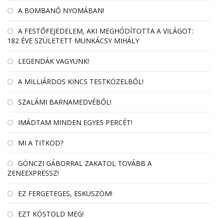
A BOMBANŐ NYOMÁBAN!
A FESTŐFEJEDELEM, AKI MEGHÓDÍTOTTA A VILÁGOT:
182 ÉVE SZÜLETETT MUNKÁCSY MIHÁLY
LEGENDÁK VAGYUNK!
A MILLIÁRDOS KINCS TESTKÖZELBŐL!
SZALÁMI BARNAMEDVÉBŐL!
IMÁDTAM MINDEN EGYES PERCÉT!
MI A TITKOD?
GÖNCZI GÁBORRAL ZAKATOL TOVÁBB A
ZENEEXPRESSZ!
EZ FERGETEGES, ESKÜSZÖM!
EZT KÓSTOLD MEG!