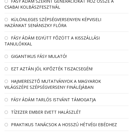
FÁSY ÁDÁM SZERINT GENERÁCIÓKAT HOZ ÖSSZE A
CSABAI KOLBÁSZFESZTIVÁL
KÜLÖNLEGES SZÉPSÉGVERSENYEN KÉPVISELI
HAZÁNKAT SENÁNSZKY FLÓRA
FÁSY ÁDÁM EGYÜTT FŐZÖTT A KISSZÁLLÁSI
TANULÓKKAL
GIGANTIKUS FÁSY MULATÓ!
EZT AZTÁN JÓL KIFŐZTÉK TISZACSEGÉN!
HAJMERESZTŐ MUTATVÁNYOK A MAGYAROK
VILÁGSZÉPE SZÉPSÉGVERSENY FINÁLÉJÁBAN
FÁSY ÁDÁM TARLÓS ISTVÁNT TÁMOGATJA
TÍZEZER EMBER EVETT HALÁSZLÉT
PRAKTIKUS TANÁCSOK A HOSSZÚ HÉTVÉGI EBÉDHEZ