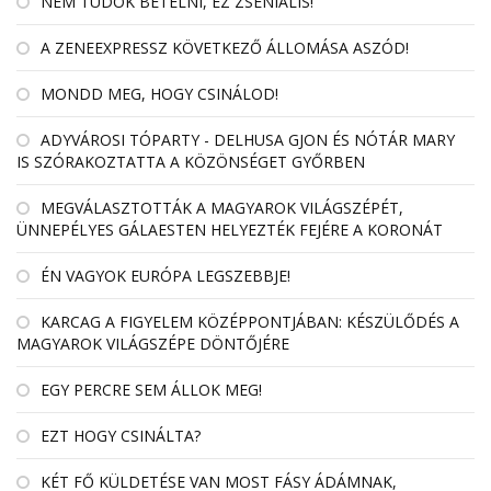
NEM TUDOK BETELNI, EZ ZSENIÁLIS!
A ZENEEXPRESSZ KÖVETKEZŐ ÁLLOMÁSA ASZÓD!
MONDD MEG, HOGY CSINÁLOD!
ADYVÁROSI TÓPARTY - DELHUSA GJON ÉS NÓTÁR MARY
IS SZÓRAKOZTATTA A KÖZÖNSÉGET GYŐRBEN
MEGVÁLASZTOTTÁK A MAGYAROK VILÁGSZÉPÉT,
ÜNNEPÉLYES GÁLAESTEN HELYEZTÉK FEJÉRE A KORONÁT
ÉN VAGYOK EURÓPA LEGSZEBBJE!
KARCAG A FIGYELEM KÖZÉPPONTJÁBAN: KÉSZÜLŐDÉS A
MAGYAROK VILÁGSZÉPE DÖNTŐJÉRE
EGY PERCRE SEM ÁLLOK MEG!
EZT HOGY CSINÁLTA?
KÉT FŐ KÜLDETÉSE VAN MOST FÁSY ÁDÁMNAK,