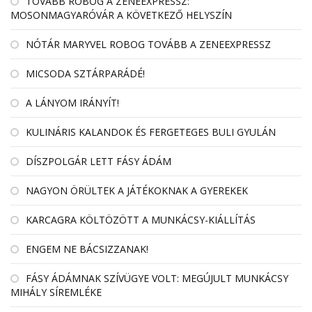
TOVÁBB ROBOG A ZENEEXPRESSZ:
MOSONMAGYARÓVÁR A KÖVETKEZŐ HELYSZÍN
NÓTÁR MARYVEL ROBOG TOVÁBB A ZENEEXPRESSZ
MICSODA SZTÁRPARÁDÉ!
A LÁNYOM IRÁNYÍT!
KULINÁRIS KALANDOK ÉS FERGETEGES BULI GYULÁN
DÍSZPOLGÁR LETT FÁSY ÁDÁM
NAGYON ÖRÜLTEK A JÁTÉKOKNAK A GYEREKEK
KARCAGRA KÖLTÖZÖTT A MUNKÁCSY-KIÁLLÍTÁS
ENGEM NE BÁCSIZZANAK!
FÁSY ÁDÁMNAK SZÍVÜGYE VOLT: MEGÚJULT MUNKÁCSY
MIHÁLY SÍREMLÉKE