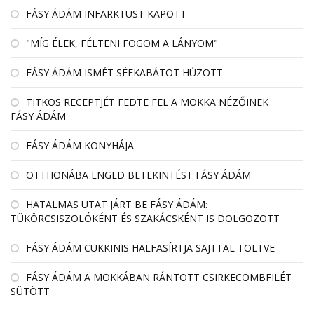
FÁSY ÁDÁM INFARKTUST KAPOTT
"MÍG ÉLEK, FÉLTENI FOGOM A LÁNYOM"
FÁSY ÁDÁM ISMÉT SÉFKABÁTOT HÚZOTT
TITKOS RECEPTJÉT FEDTE FEL A MOKKA NÉZŐINEK
FÁSY ÁDÁM
FÁSY ÁDÁM KONYHÁJA
OTTHONÁBA ENGED BETEKINTÉST FÁSY ÁDÁM
HATALMAS UTAT JÁRT BE FÁSY ÁDÁM:
TÜKÖRCSISZOLÓKÉNT ÉS SZAKÁCSKÉNT IS DOLGOZOTT
FÁSY ÁDÁM CUKKINIS HALFASÍRTJA SAJTTAL TÖLTVE
FÁSY ÁDÁM A MOKKÁBAN RÁNTOTT CSIRKECOMBFILÉT
SÜTÖTT