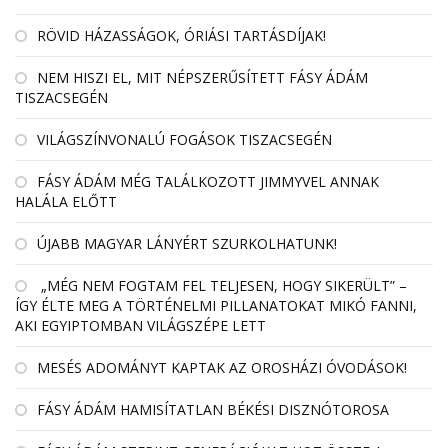
RÖVID HÁZASSÁGOK, ÓRIÁSI TARTÁSDÍJAK!
NEM HISZI EL, MIT NÉPSZERŰSÍTETT FÁSY ÁDÁM
TISZACSEGÉN
VILÁGSZÍNVONALÚ FOGÁSOK TISZACSEGÉN
FÁSY ÁDÁM MÉG TALÁLKOZOTT JIMMYVEL ANNAK
HALÁLA ELŐTT
ÚJABB MAGYAR LÁNYÉRT SZURKOLHATUNK!
„MÉG NEM FOGTAM FEL TELJESEN, HOGY SIKERÜLT” –
ÍGY ÉLTE MEG A TÖRTÉNELMI PILLANATOKAT MIKÓ FANNI,
AKI EGYIPTOMBAN VILÁGSZÉPE LETT
MESÉS ADOMÁNYT KAPTAK AZ OROSHÁZI ÓVODÁSOK!
FÁSY ÁDÁM HAMISÍTATLAN BÉKÉSI DISZNÓTOROSA