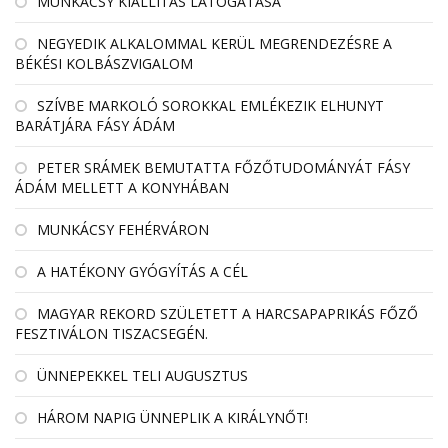
MUNKÁCSY KIÁLLÍTÁS LÁTOGATÁSA
NEGYEDIK ALKALOMMAL KERÜL MEGRENDEZÉSRE A
BÉKÉSI KOLBÁSZVIGALOM
SZÍVBE MARKOLÓ SOROKKAL EMLÉKEZIK ELHUNYT
BARÁTJÁRA FÁSY ÁDÁM
PETER SRÁMEK BEMUTATTA FŐZŐTUDOMÁNYÁT FÁSY
ÁDÁM MELLETT A KONYHÁBAN
MUNKÁCSY FEHÉRVÁRON
A HATÉKONY GYÓGYÍTÁS A CÉL
MAGYAR REKORD SZÜLETETT A HARCSAPAPRIKÁS FŐZŐ
FESZTIVÁLON TISZACSEGÉN.
ÜNNEPEKKEL TELI AUGUSZTUS
HÁROM NAPIG ÜNNEPLIK A KIRÁLYNŐT!