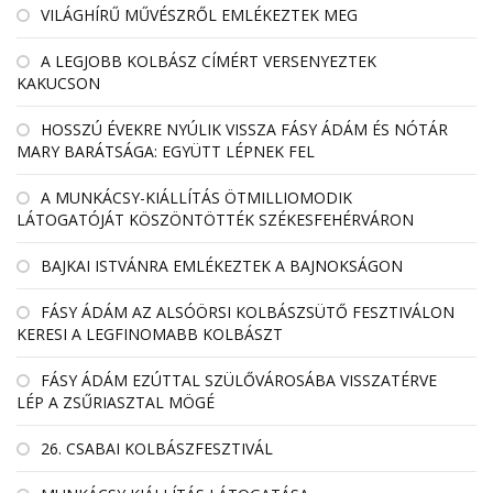
VILÁGHÍRŰ MŰVÉSZRŐL EMLÉKEZTEK MEG
A LEGJOBB KOLBÁSZ CÍMÉRT VERSENYEZTEK
KAKUCSON
HOSSZÚ ÉVEKRE NYÚLIK VISSZA FÁSY ÁDÁM ÉS NÓTÁR
MARY BARÁTSÁGA: EGYÜTT LÉPNEK FEL
A MUNKÁCSY-KIÁLLÍTÁS ÖTMILLIOMODIK
LÁTOGATÓJÁT KÖSZÖNTÖTTÉK SZÉKESFEHÉRVÁRON
BAJKAI ISTVÁNRA EMLÉKEZTEK A BAJNOKSÁGON
FÁSY ÁDÁM AZ ALSÓÖRSI KOLBÁSZSÜTŐ FESZTIVÁLON
KERESI A LEGFINOMABB KOLBÁSZT
FÁSY ÁDÁM EZÚTTAL SZÜLŐVÁROSÁBA VISSZATÉRVE
LÉP A ZSŰRIASZTAL MÖGÉ
26. CSABAI KOLBÁSZFESZTIVÁL