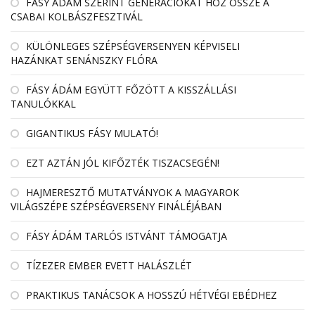
FÁSY ÁDÁM SZERINT GENERÁCIÓKAT HOZ ÖSSZE A
CSABAI KOLBÁSZFESZTIVÁL
KÜLÖNLEGES SZÉPSÉGVERSENYEN KÉPVISELI
HAZÁNKAT SENÁNSZKY FLÓRA
FÁSY ÁDÁM EGYÜTT FŐZÖTT A KISSZÁLLÁSI
TANULÓKKAL
GIGANTIKUS FÁSY MULATÓ!
EZT AZTÁN JÓL KIFŐZTÉK TISZACSEGÉN!
HAJMERESZTŐ MUTATVÁNYOK A MAGYAROK
VILÁGSZÉPE SZÉPSÉGVERSENY FINÁLÉJÁBAN
FÁSY ÁDÁM TARLÓS ISTVÁNT TÁMOGATJA
TÍZEZER EMBER EVETT HALÁSZLÉT
PRAKTIKUS TANÁCSOK A HOSSZÚ HÉTVÉGI EBÉDHEZ