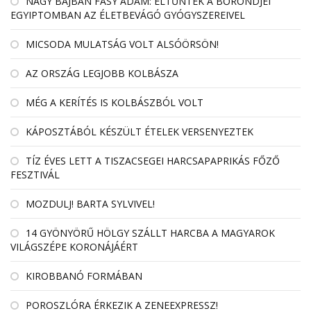
NAGY BAJBAN FÁSY ÁDÁM: ELTŰNTEK A BŐRÖNDJEI
EGYIPTOMBAN AZ ÉLETBEVÁGÓ GYÓGYSZEREIVEL
MICSODA MULATSÁG VOLT ALSÓÖRSÖN!
AZ ORSZÁG LEGJOBB KOLBÁSZA
MÉG A KERÍTÉS IS KOLBÁSZBÓL VOLT
KÁPOSZTÁBÓL KÉSZÜLT ÉTELEK VERSENYEZTEK
TÍZ ÉVES LETT A TISZACSEGEI HARCSAPAPRIKÁS FŐZŐ
FESZTIVÁL
MOZDULJ! BARTA SYLVIVEL!
14 GYÖNYÖRŰ HÖLGY SZÁLLT HARCBA A MAGYAROK
VILÁGSZÉPE KORONÁJÁÉRT
KIROBBANÓ FORMÁBAN
POROSZLÓRA ÉRKEZIK A ZENEEXPRESSZ!