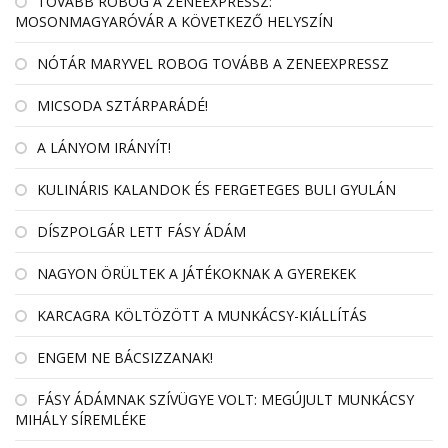
TOVÁBB ROBOG A ZENEEXPRESSZ:
MOSONMAGYARÓVÁR A KÖVETKEZŐ HELYSZÍN
NÓTÁR MARYVEL ROBOG TOVÁBB A ZENEEXPRESSZ
MICSODA SZTÁRPARÁDÉ!
A LÁNYOM IRÁNYÍT!
KULINÁRIS KALANDOK ÉS FERGETEGES BULI GYULÁN
DÍSZPOLGÁR LETT FÁSY ÁDÁM
NAGYON ÖRÜLTEK A JÁTÉKOKNAK A GYEREKEK
KARCAGRA KÖLTÖZÖTT A MUNKÁCSY-KIÁLLÍTÁS
ENGEM NE BÁCSIZZANAK!
FÁSY ÁDÁMNAK SZÍVÜGYE VOLT: MEGÚJULT MUNKÁCSY
MIHÁLY SÍREMLÉKE