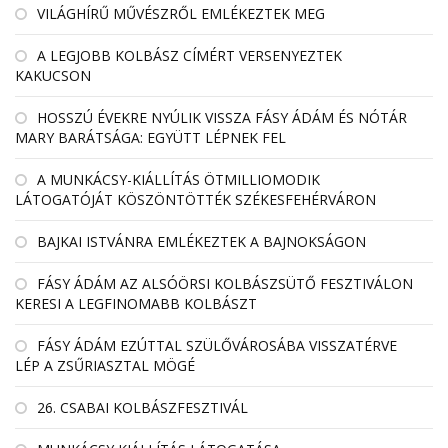
VILÁGHÍRŰ MŰVÉSZRŐL EMLÉKEZTEK MEG
A LEGJOBB KOLBÁSZ CÍMÉRT VERSENYEZTEK
KAKUCSON
HOSSZÚ ÉVEKRE NYÚLIK VISSZA FÁSY ÁDÁM ÉS NÓTÁR
MARY BARÁTSÁGA: EGYÜTT LÉPNEK FEL
A MUNKÁCSY-KIÁLLÍTÁS ÖTMILLIOMODIK
LÁTOGATÓJÁT KÖSZÖNTÖTTÉK SZÉKESFEHÉRVÁRON
BAJKAI ISTVÁNRA EMLÉKEZTEK A BAJNOKSÁGON
FÁSY ÁDÁM AZ ALSÓÖRSI KOLBÁSZSÜTŐ FESZTIVÁLON
KERESI A LEGFINOMABB KOLBÁSZT
FÁSY ÁDÁM EZÚTTAL SZÜLŐVÁROSÁBA VISSZATÉRVE
LÉP A ZSŰRIASZTAL MÖGÉ
26. CSABAI KOLBÁSZFESZTIVÁL