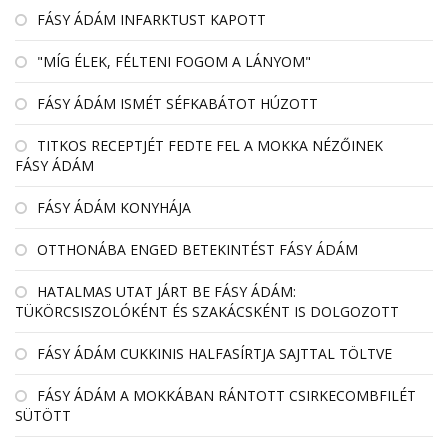
FÁSY ÁDÁM INFARKTUST KAPOTT
"MÍG ÉLEK, FÉLTENI FOGOM A LÁNYOM"
FÁSY ÁDÁM ISMÉT SÉFKABÁTOT HÚZOTT
TITKOS RECEPTJÉT FEDTE FEL A MOKKA NÉZŐINEK
FÁSY ÁDÁM
FÁSY ÁDÁM KONYHÁJA
OTTHONÁBA ENGED BETEKINTÉST FÁSY ÁDÁM
HATALMAS UTAT JÁRT BE FÁSY ÁDÁM:
TÜKÖRCSISZOLÓKÉNT ÉS SZAKÁCSKÉNT IS DOLGOZOTT
FÁSY ÁDÁM CUKKINIS HALFASÍRTJA SAJTTAL TÖLTVE
FÁSY ÁDÁM A MOKKÁBAN RÁNTOTT CSIRKECOMBFILÉT
SÜTÖTT