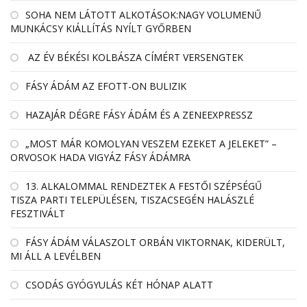
SOHA NEM LÁTOTT ALKOTÁSOK:NAGY VOLUMENŰ
MUNKÁCSY KIÁLLÍTÁS NYÍLT GYŐRBEN
AZ ÉV BÉKÉSI KOLBÁSZA CÍMÉRT VERSENGTEK
FÁSY ÁDÁM AZ EFOTT-ON BULIZIK
HAZAJÁR DÉGRE FÁSY ÁDÁM ÉS A ZENEEXPRESSZ
„MOST MÁR KOMOLYAN VESZEM EZEKET A JELEKET” –
ORVOSOK HADA VIGYÁZ FÁSY ÁDÁMRA
13. ALKALOMMAL RENDEZTEK A FESTŐI SZÉPSÉGŰ
TISZA PARTI TELEPÜLÉSEN, TISZACSEGÉN HALÁSZLÉ
FESZTIVÁLT
FÁSY ÁDÁM VÁLASZOLT ORBÁN VIKTORNAK, KIDERÜLT,
MI ÁLL A LEVÉLBEN
CSODÁS GYÓGYULÁS KÉT HÓNAP ALATT