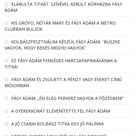
EL­ÁRULTA TIT­KÁT: SZÍ­VÉ­VEL KE­RÜLT KÓR­HÁZBA FÁSY
ÁDÁM
KIS GRÓFO, NÓTÁR MARY ÉS FÁSY ÁDÁM A METRO
CLUBBAN BULIZIK
KOLBÁSZFESZTIVÁLRA KÉSZÜL FÁSY ÁDÁM: ˝BÜSZKE
VAGYOK, HOGY BÉKÉS MEGYEI VAGYOK˝
EZ FÁSY ÁDÁM FENSÉGES HARCSAPAPRIKÁSÁNAK A
TITKA!
FÁSY ÁDÁM ÉS ZSÜLIETT A PÉNZT VAGY ÉVEKET CÍMŰ
MŰSORBAN
FÁSY ÁDÁM: „ÉN ELÉG PERVERZ VAGYOK A FŐZÉSBEN!”
A GYEREKKORÁT ELEVENÍTETTE FEL FÁSY ÁDÁM
A JÓ CSABAI KOLBÁSZ TITKA EGY JÓ PÁLINKA