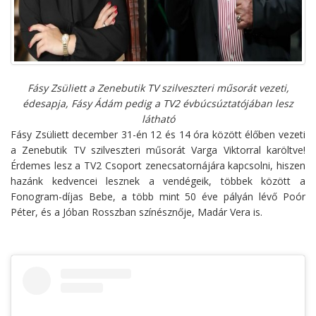
Fásy Zsüliett a Zenebutik TV szilveszteri műsorát vezeti,
édesapja, Fásy Ádám pedig a TV2 évbúcsúztatójában lesz
látható
Fásy Zsüliett december 31-én 12 és 14 óra között élőben vezeti
a Zenebutik TV szilveszteri műsorát Varga Viktorral karöltve!
Érdemes lesz a TV2 Csoport zenecsatornájára kapcsolni, hiszen
hazánk kedvencei lesznek a vendégeik, többek között a
Fonogram-díjas Bebe, a több mint 50 éve pályán lévő Poór
Péter, és a Jóban Rosszban színésznője, Madár Vera is.