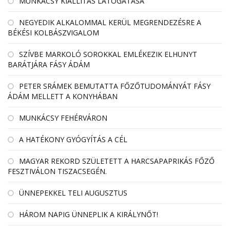
MUNKÁCSY KIÁLLÍTÁS LÁTOGATÁSA
NEGYEDIK ALKALOMMAL KERÜL MEGRENDEZÉSRE A
BÉKÉSI KOLBÁSZVIGALOM
SZÍVBE MARKOLÓ SOROKKAL EMLÉKEZIK ELHUNYT
BARÁTJÁRA FÁSY ÁDÁM
PETER SRÁMEK BEMUTATTA FŐZŐTUDOMÁNYÁT FÁSY
ÁDÁM MELLETT A KONYHÁBAN
MUNKÁCSY FEHÉRVÁRON
A HATÉKONY GYÓGYÍTÁS A CÉL
MAGYAR REKORD SZÜLETETT A HARCSAPAPRIKÁS FŐZŐ
FESZTIVÁLON TISZACSEGÉN.
ÜNNEPEKKEL TELI AUGUSZTUS
HÁROM NAPIG ÜNNEPLIK A KIRÁLYNŐT!