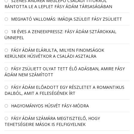
SZENES ANDREA MEGLEPŐ CSALÁDI TITOKRÓL
RÁNTOTTA LE A LEPLET FÁSY ÁDÁM TÁRSASÁGÁBAN
MEGHATÓ VALLOMÁS: IMÁDJA SZÜLEIT FÁSY ZSÜLIETT
18 ÉVES A ZENEEXPRESSZ: FÁSY ÁDÁM SZTÁROKKAL
ÜNNEPEL
FÁSY ÁDÁM ELÁRULTA, MILYEN FINOMSÁGOK
KERÜLNEK HÚSVÉTKOR A CSALÁDI ASZTALRA
FÁSY ZSÜLIETT OLYAT TETT ÉLŐ ADÁSBAN, AMIRE FÁSY
ÁDÁM NEM SZÁMÍTOTT
FÁSY ÁDÁM ELŐADOTT EGY RÉSZLETET A ROMANTIKUS
DALBÓL, AMIT A FELESÉGÉNEK ÍRT
HAGYOMÁNYOS HÚSVÉT FÁSY-MÓDRA
FÁSY ÁDÁM SZÁMÁRA MEGTISZTELŐ, HOGY
TEHETSÉGEIRE MÁSOK IS FELFIGYELNEK