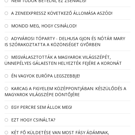
NEM TUDOK BETELNI, EZ ZSENIÁLIS!
A ZENEEXPRESSZ KÖVETKEZŐ ÁLLOMÁSA ASZÓD!
MONDD MEG, HOGY CSINÁLOD!
ADYVÁROSI TÓPARTY - DELHUSA GJON ÉS NÓTÁR MARY
IS SZÓRAKOZTATTA A KÖZÖNSÉGET GYŐRBEN
MEGVÁLASZTOTTÁK A MAGYAROK VILÁGSZÉPÉT,
ÜNNEPÉLYES GÁLAESTEN HELYEZTÉK FEJÉRE A KORONÁT
ÉN VAGYOK EURÓPA LEGSZEBBJE!
KARCAG A FIGYELEM KÖZÉPPONTJÁBAN: KÉSZÜLŐDÉS A
MAGYAROK VILÁGSZÉPE DÖNTŐJÉRE
EGY PERCRE SEM ÁLLOK MEG!
EZT HOGY CSINÁLTA?
KÉT FŐ KÜLDETÉSE VAN MOST FÁSY ÁDÁMNAK,