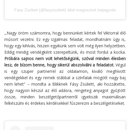
Fásy Zsüliett (@fasyzsuliett) által megosztott bejegyzés
,,Nagy öröm számomra, hogy bennünket kértek fel Viktorral élő
műsort vezetni. Ez egy izgalmas feladat, mondhatnám úgy is,
hogy egy kihívás, hiszen egyikünk sem volt még ilyen helyzetben.
Eddig mindig vendégként szerepeltünk, és most fordul a kocka.
Próbára sajnos nem volt lehetőségünk, szóval minden élesben
lesz, de bízom benne, hogy sikerül abszolválni a feladatot.
Végül
is egy szuper partnerrel az oldalamon, kiváló meghívott
vendégekkel és egy remek stábbal a színfalak mögött nagy baj
nem lehet” – mondta a Blikknek Fásy Zsüliett, aki hozzátette,
hogy nagyon készül az élő adásra, rengeteg anyagot gyűjtött
össze, minden beszélgetőpartnerről igyekszik maximálisan
felkészülni és érdekes kérdésekkel fűszerezni a beszélgetéseket.