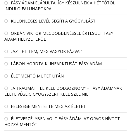
FÁSY ÁDÁM ELÁRULTA: ÍGY KÉSZÜLNEK A HÉTFŐTŐL
INDULÓ FALUNAPOKRA
KÜLÖNLEGES LEVÉL SEGÍTI A GYÓGYULÁST
ORBÁN VIKTOR MEGDÖBBENÉSSEL ÉRTESÜLT FÁSY
ÁDÁM HELYZETÉRŐL
„AZT HITTEM, MEG VAGYOK FÁZVA!"
LÁBON HORDTA KI INFARKTUSÁT FÁSY ÁDÁM
ÉLETMENTŐ MŰTÉT UTÁN
„A TRAUMÁT FEL KELL DOLGOZNOM” – FÁSY ÁDÁMNAK
ÉLETE VÉGÉIG GYÓGYSZERT KELL SZEDNIE
FELESÉGE MENTETTE MEG AZ ÉLETÉT
ÉLETVESZÉLYBEN VOLT FÁSY ÁDÁM: AZ ORVOS HÍVOTT
HOZZÁ MENTŐT