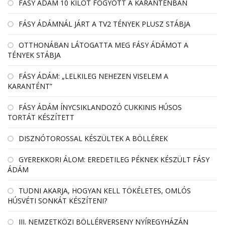
FÁSY ÁDÁM 10 KILÓT FOGYOTT A KARANTÉNBAN
FÁSY ÁDÁMNÁL JÁRT A TV2 TÉNYEK PLUSZ STÁBJA
OTTHONÁBAN LÁTOGATTA MEG FÁSY ÁDÁMOT A
TÉNYEK STÁBJA
FÁSY ÁDÁM: „LELKILEG NEHEZEN VISELEM A
KARANTÉNT”
FÁSY ÁDÁM ÍNYCSIKLANDOZÓ CUKKINIS HÚSOS
TORTÁT KÉSZÍTETT
DISZNÓTOROSSAL KÉSZÜLTEK A BÖLLÉREK
GYEREKKORI ÁLOM: EREDETILEG PÉKNEK KÉSZÜLT FÁSY
ÁDÁM
TUDNI AKARJA, HOGYAN KELL TÖKÉLETES, OMLÓS
HÚSVÉTI SONKÁT KÉSZÍTENI?
III. NEMZETKÖZI BÖLLÉRVERSENY NYÍREGYHÁZÁN