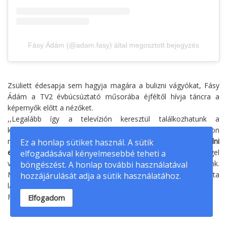
Fásy Ádám (@adam.fasy) által megosztott bejegyzés
Zsüliett édesapja sem hagyja magára a bulizni vágyókat, Fásy
Ádám a TV2 évbúcsúztató műsorába éjféltől hívja táncra a
képernyők előtt a nézőket.
,,Legalább így a televízión keresztül találkozhatunk a
közönséggel, de szeretném, ha minden a régi lenne! Nagyon
nehéz évet zárunk mindannyian.
Jó lenne felhőtlenül örülni
Ez a honlap sütiket használ. A sütik
egymásnak, együtt énekelni, szórakozni.
Hiányzik a közönséggel
elfogadásával kényelmesebbé teheti a
való találkozás, amihez az elmúlt két évtizedben hozzászoktunk.
böngészést. A honlap további használatával
Most érezzük igazán, hogy fontos az emberi érték” - nyilatkozta
hozzájárulását adja a sütik használatához.
lapunknak Fásy Ádám.
Forrás: Blikk
Elfogadom