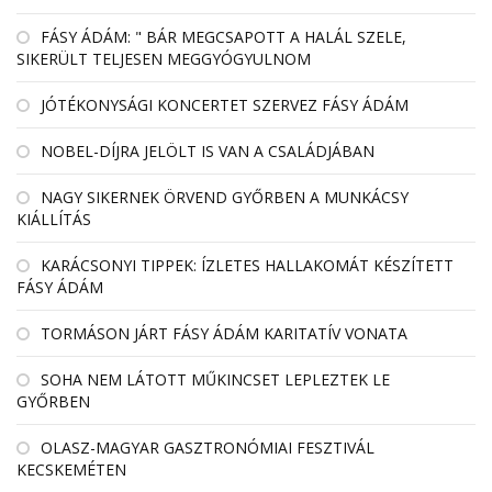
FÁSY ÁDÁM: " BÁR MEGCSAPOTT A HALÁL SZELE,
SIKERÜLT TELJESEN MEGGYÓGYULNOM
JÓTÉKONYSÁGI KONCERTET SZERVEZ FÁSY ÁDÁM
NOBEL-DÍJRA JELÖLT IS VAN A CSALÁDJÁBAN
NAGY SIKERNEK ÖRVEND GYŐRBEN A MUNKÁCSY
KIÁLLÍTÁS
KARÁCSONYI TIPPEK: ÍZLETES HALLAKOMÁT KÉSZÍTETT
FÁSY ÁDÁM
TORMÁSON JÁRT FÁSY ÁDÁM KARITATÍV VONATA
SOHA NEM LÁTOTT MŰKINCSET LEPLEZTEK LE
GYŐRBEN
OLASZ-MAGYAR GASZTRONÓMIAI FESZTIVÁL
KECSKEMÉTEN