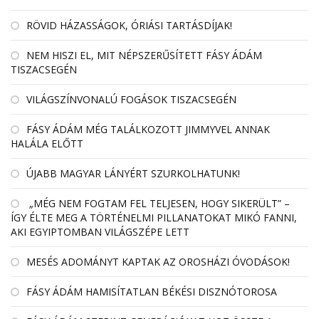
RÖVID HÁZASSÁGOK, ÓRIÁSI TARTÁSDÍJAK!
NEM HISZI EL, MIT NÉPSZERŰSÍTETT FÁSY ÁDÁM
TISZACSEGÉN
VILÁGSZÍNVONALÚ FOGÁSOK TISZACSEGÉN
FÁSY ÁDÁM MÉG TALÁLKOZOTT JIMMYVEL ANNAK
HALÁLA ELŐTT
ÚJABB MAGYAR LÁNYÉRT SZURKOLHATUNK!
„MÉG NEM FOGTAM FEL TELJESEN, HOGY SIKERÜLT” –
ÍGY ÉLTE MEG A TÖRTÉNELMI PILLANATOKAT MIKÓ FANNI,
AKI EGYIPTOMBAN VILÁGSZÉPE LETT
MESÉS ADOMÁNYT KAPTAK AZ OROSHÁZI ÓVODÁSOK!
FÁSY ÁDÁM HAMISÍTATLAN BÉKÉSI DISZNÓTOROSA