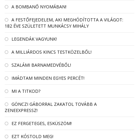
A BOMBANŐ NYOMÁBAN!
A FESTŐFEJEDELEM, AKI MEGHÓDÍTOTTA A VILÁGOT:
182 ÉVE SZÜLETETT MUNKÁCSY MIHÁLY
LEGENDÁK VAGYUNK!
A MILLIÁRDOS KINCS TESTKÖZELBŐL!
SZALÁMI BARNAMEDVÉBŐL!
IMÁDTAM MINDEN EGYES PERCÉT!
MI A TITKOD?
GÖNCZI GÁBORRAL ZAKATOL TOVÁBB A
ZENEEXPRESSZ!
EZ FERGETEGES, ESKÜSZÖM!
EZT KÓSTOLD MEG!