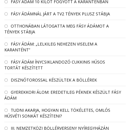
FÁSY ÁDÁM 10 KILÓT FOGYOTT A KARANTÉNBAN
FÁSY ÁDÁMNÁL JÁRT A TV2 TÉNYEK PLUSZ STÁBJA
OTTHONÁBAN LÁTOGATTA MEG FÁSY ÁDÁMOT A
TÉNYEK STÁBJA
FÁSY ÁDÁM: „LELKILEG NEHEZEN VISELEM A
KARANTÉNT”
FÁSY ÁDÁM ÍNYCSIKLANDOZÓ CUKKINIS HÚSOS
TORTÁT KÉSZÍTETT
DISZNÓTOROSSAL KÉSZÜLTEK A BÖLLÉREK
GYEREKKORI ÁLOM: EREDETILEG PÉKNEK KÉSZÜLT FÁSY
ÁDÁM
TUDNI AKARJA, HOGYAN KELL TÖKÉLETES, OMLÓS
HÚSVÉTI SONKÁT KÉSZÍTENI?
III. NEMZETKÖZI BÖLLÉRVERSENY NYÍREGYHÁZÁN