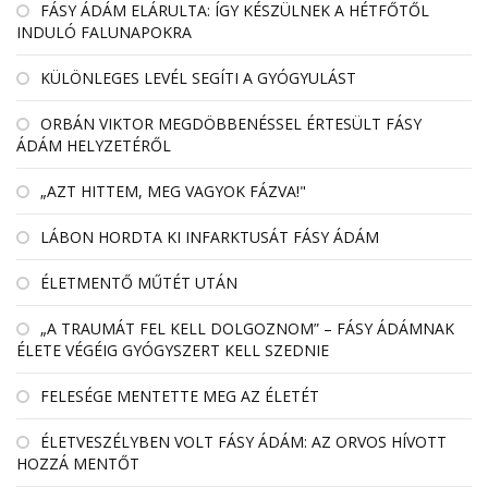
FÁSY ÁDÁM ELÁRULTA: ÍGY KÉSZÜLNEK A HÉTFŐTŐL
INDULÓ FALUNAPOKRA
KÜLÖNLEGES LEVÉL SEGÍTI A GYÓGYULÁST
ORBÁN VIKTOR MEGDÖBBENÉSSEL ÉRTESÜLT FÁSY
ÁDÁM HELYZETÉRŐL
„AZT HITTEM, MEG VAGYOK FÁZVA!"
LÁBON HORDTA KI INFARKTUSÁT FÁSY ÁDÁM
ÉLETMENTŐ MŰTÉT UTÁN
„A TRAUMÁT FEL KELL DOLGOZNOM” – FÁSY ÁDÁMNAK
ÉLETE VÉGÉIG GYÓGYSZERT KELL SZEDNIE
FELESÉGE MENTETTE MEG AZ ÉLETÉT
ÉLETVESZÉLYBEN VOLT FÁSY ÁDÁM: AZ ORVOS HÍVOTT
HOZZÁ MENTŐT