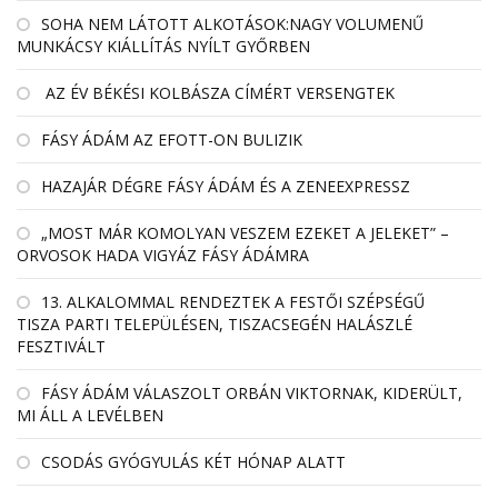
SOHA NEM LÁTOTT ALKOTÁSOK:NAGY VOLUMENŰ
MUNKÁCSY KIÁLLÍTÁS NYÍLT GYŐRBEN
AZ ÉV BÉKÉSI KOLBÁSZA CÍMÉRT VERSENGTEK
FÁSY ÁDÁM AZ EFOTT-ON BULIZIK
HAZAJÁR DÉGRE FÁSY ÁDÁM ÉS A ZENEEXPRESSZ
„MOST MÁR KOMOLYAN VESZEM EZEKET A JELEKET” –
ORVOSOK HADA VIGYÁZ FÁSY ÁDÁMRA
13. ALKALOMMAL RENDEZTEK A FESTŐI SZÉPSÉGŰ
TISZA PARTI TELEPÜLÉSEN, TISZACSEGÉN HALÁSZLÉ
FESZTIVÁLT
FÁSY ÁDÁM VÁLASZOLT ORBÁN VIKTORNAK, KIDERÜLT,
MI ÁLL A LEVÉLBEN
CSODÁS GYÓGYULÁS KÉT HÓNAP ALATT