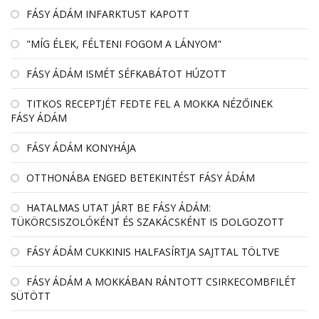
FÁSY ÁDÁM INFARKTUST KAPOTT
"MÍG ÉLEK, FÉLTENI FOGOM A LÁNYOM"
FÁSY ÁDÁM ISMÉT SÉFKABÁTOT HÚZOTT
TITKOS RECEPTJÉT FEDTE FEL A MOKKA NÉZŐINEK
FÁSY ÁDÁM
FÁSY ÁDÁM KONYHÁJA
OTTHONÁBA ENGED BETEKINTÉST FÁSY ÁDÁM
HATALMAS UTAT JÁRT BE FÁSY ÁDÁM:
TÜKÖRCSISZOLÓKÉNT ÉS SZAKÁCSKÉNT IS DOLGOZOTT
FÁSY ÁDÁM CUKKINIS HALFASÍRTJA SAJTTAL TÖLTVE
FÁSY ÁDÁM A MOKKÁBAN RÁNTOTT CSIRKECOMBFILÉT
SÜTÖTT