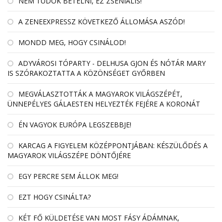
NEM TUDOK BETELNI, EZ ZSENIÁLIS!
A ZENEEXPRESSZ KÖVETKEZŐ ÁLLOMÁSA ASZÓD!
MONDD MEG, HOGY CSINÁLOD!
ADYVÁROSI TÓPARTY - DELHUSA GJON ÉS NÓTÁR MARY
IS SZÓRAKOZTATTA A KÖZÖNSÉGET GYŐRBEN
MEGVÁLASZTOTTÁK A MAGYAROK VILÁGSZÉPÉT,
ÜNNEPÉLYES GÁLAESTEN HELYEZTÉK FEJÉRE A KORONÁT
ÉN VAGYOK EURÓPA LEGSZEBBJE!
KARCAG A FIGYELEM KÖZÉPPONTJÁBAN: KÉSZÜLŐDÉS A
MAGYAROK VILÁGSZÉPE DÖNTŐJÉRE
EGY PERCRE SEM ÁLLOK MEG!
EZT HOGY CSINÁLTA?
KÉT FŐ KÜLDETÉSE VAN MOST FÁSY ÁDÁMNAK,