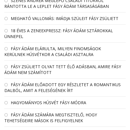
SZENES ANDREA MEGLEPŐ CSALÁDI TITOKRÓL
RÁNTOTTA LE A LEPLET FÁSY ÁDÁM TÁRSASÁGÁBAN
MEGHATÓ VALLOMÁS: IMÁDJA SZÜLEIT FÁSY ZSÜLIETT
18 ÉVES A ZENEEXPRESSZ: FÁSY ÁDÁM SZTÁROKKAL
ÜNNEPEL
FÁSY ÁDÁM ELÁRULTA, MILYEN FINOMSÁGOK
KERÜLNEK HÚSVÉTKOR A CSALÁDI ASZTALRA
FÁSY ZSÜLIETT OLYAT TETT ÉLŐ ADÁSBAN, AMIRE FÁSY
ÁDÁM NEM SZÁMÍTOTT
FÁSY ÁDÁM ELŐADOTT EGY RÉSZLETET A ROMANTIKUS
DALBÓL, AMIT A FELESÉGÉNEK ÍRT
HAGYOMÁNYOS HÚSVÉT FÁSY-MÓDRA
FÁSY ÁDÁM SZÁMÁRA MEGTISZTELŐ, HOGY
TEHETSÉGEIRE MÁSOK IS FELFIGYELNEK