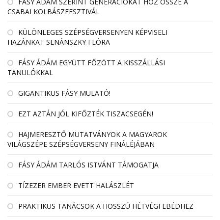
FÁSY ÁDÁM SZERINT GENERÁCIÓKAT HOZ ÖSSZE A
CSABAI KOLBÁSZFESZTIVÁL
KÜLÖNLEGES SZÉPSÉGVERSENYEN KÉPVISELI
HAZÁNKAT SENÁNSZKY FLÓRA
FÁSY ÁDÁM EGYÜTT FŐZÖTT A KISSZÁLLÁSI
TANULÓKKAL
GIGANTIKUS FÁSY MULATÓ!
EZT AZTÁN JÓL KIFŐZTÉK TISZACSEGÉN!
HAJMERESZTŐ MUTATVÁNYOK A MAGYAROK
VILÁGSZÉPE SZÉPSÉGVERSENY FINÁLÉJÁBAN
FÁSY ÁDÁM TARLÓS ISTVÁNT TÁMOGATJA
TÍZEZER EMBER EVETT HALÁSZLÉT
PRAKTIKUS TANÁCSOK A HOSSZÚ HÉTVÉGI EBÉDHEZ