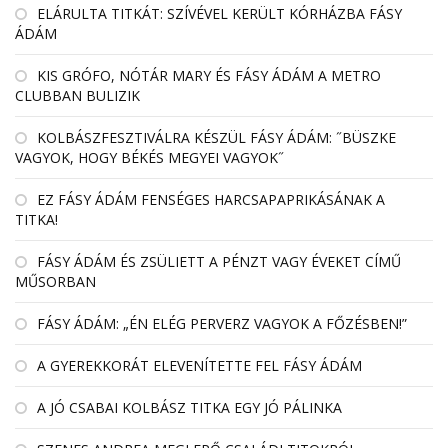
EL­ÁRULTA TIT­KÁT: SZÍ­VÉ­VEL KE­RÜLT KÓR­HÁZBA FÁSY
ÁDÁM
KIS GRÓFO, NÓTÁR MARY ÉS FÁSY ÁDÁM A METRO
CLUBBAN BULIZIK
KOLBÁSZFESZTIVÁLRA KÉSZÜL FÁSY ÁDÁM: ˝BÜSZKE
VAGYOK, HOGY BÉKÉS MEGYEI VAGYOK˝
EZ FÁSY ÁDÁM FENSÉGES HARCSAPAPRIKÁSÁNAK A
TITKA!
FÁSY ÁDÁM ÉS ZSÜLIETT A PÉNZT VAGY ÉVEKET CÍMŰ
MŰSORBAN
FÁSY ÁDÁM: „ÉN ELÉG PERVERZ VAGYOK A FŐZÉSBEN!”
A GYEREKKORÁT ELEVENÍTETTE FEL FÁSY ÁDÁM
A JÓ CSABAI KOLBÁSZ TITKA EGY JÓ PÁLINKA