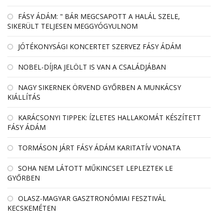
FÁSY ÁDÁM: " BÁR MEGCSAPOTT A HALÁL SZELE,
SIKERÜLT TELJESEN MEGGYÓGYULNOM
JÓTÉKONYSÁGI KONCERTET SZERVEZ FÁSY ÁDÁM
NOBEL-DÍJRA JELÖLT IS VAN A CSALÁDJÁBAN
NAGY SIKERNEK ÖRVEND GYŐRBEN A MUNKÁCSY
KIÁLLÍTÁS
KARÁCSONYI TIPPEK: ÍZLETES HALLAKOMÁT KÉSZÍTETT
FÁSY ÁDÁM
TORMÁSON JÁRT FÁSY ÁDÁM KARITATÍV VONATA
SOHA NEM LÁTOTT MŰKINCSET LEPLEZTEK LE
GYŐRBEN
OLASZ-MAGYAR GASZTRONÓMIAI FESZTIVÁL
KECSKEMÉTEN