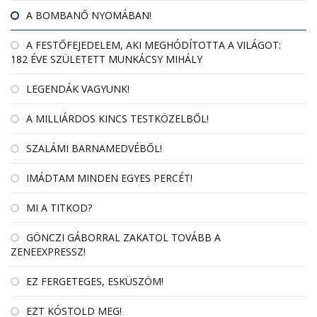
A BOMBANŐ NYOMÁBAN!
A FESTŐFEJEDELEM, AKI MEGHÓDÍTOTTA A VILÁGOT:
182 ÉVE SZÜLETETT MUNKÁCSY MIHÁLY
LEGENDÁK VAGYUNK!
A MILLIÁRDOS KINCS TESTKÖZELBŐL!
SZALÁMI BARNAMEDVÉBŐL!
IMÁDTAM MINDEN EGYES PERCÉT!
MI A TITKOD?
GÖNCZI GÁBORRAL ZAKATOL TOVÁBB A
ZENEEXPRESSZ!
EZ FERGETEGES, ESKÜSZÖM!
EZT KÓSTOLD MEG!