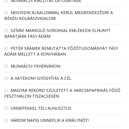
MUNKÁCSY KIÁLLÍTÁS LÁTOGATÁSA
NEGYEDIK ALKALOMMAL KERÜL MEGRENDEZÉSRE A
BÉKÉSI KOLBÁSZVIGALOM
SZÍVBE MARKOLÓ SOROKKAL EMLÉKEZIK ELHUNYT
BARÁTJÁRA FÁSY ÁDÁM
PETER SRÁMEK BEMUTATTA FŐZŐTUDOMÁNYÁT FÁSY
ÁDÁM MELLETT A KONYHÁBAN
MUNKÁCSY FEHÉRVÁRON
A HATÉKONY GYÓGYÍTÁS A CÉL
MAGYAR REKORD SZÜLETETT A HARCSAPAPRIKÁS FŐZŐ
FESZTIVÁLON TISZACSEGÉN.
ÜNNEPEKKEL TELI AUGUSZTUS
HÁROM NAPIG ÜNNEPLIK A KIRÁLYNŐT!