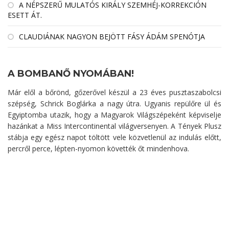
A NÉPSZERŰ MULATÓS KIRÁLY SZEMHÉJ-KORREKCIÓN
ESETT ÁT.
CLAUDIÁNAK NAGYON BEJÖTT FÁSY ÁDÁM SPENÓTJA
A BOMBANŐ NYOMÁBAN!
Már elől a bőrönd, gőzerővel készül a 23 éves pusztaszabolcsi
szépség, Schrick Boglárka a nagy útra. Ugyanis repülőre ül és
Egyiptomba utazik, hogy a Magyarok Világszépeként képviselje
hazánkat a Miss Intercontinental világversenyen. A Tények Plusz
stábja egy egész napot töltött vele közvetlenül az indulás előtt,
percről perce, lépten-nyomon követték őt mindenhova.