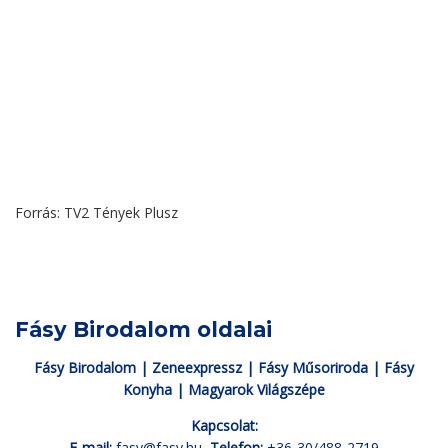
Forrás: TV2 Tények Plusz
Fásy Birodalom oldalai
Fásy Birodalom
|
Zeneexpressz
|
Fásy Műsoriroda
|
Fásy
Konyha
|
Magyarok Világszépe
Kapcsolat:
E-mail:
fasy@fasy.hu
Telefon:
+36-30/488-2719