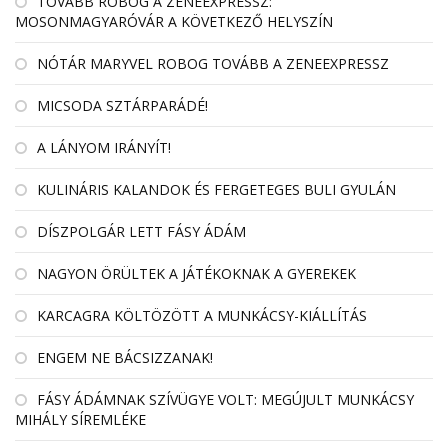
TOVÁBB ROBOG A ZENEEXPRESSZ:
MOSONMAGYARÓVÁR A KÖVETKEZŐ HELYSZÍN
NÓTÁR MARYVEL ROBOG TOVÁBB A ZENEEXPRESSZ
MICSODA SZTÁRPARÁDÉ!
A LÁNYOM IRÁNYÍT!
KULINÁRIS KALANDOK ÉS FERGETEGES BULI GYULÁN
DÍSZPOLGÁR LETT FÁSY ÁDÁM
NAGYON ÖRÜLTEK A JÁTÉKOKNAK A GYEREKEK
KARCAGRA KÖLTÖZÖTT A MUNKÁCSY-KIÁLLÍTÁS
ENGEM NE BÁCSIZZANAK!
FÁSY ÁDÁMNAK SZÍVÜGYE VOLT: MEGÚJULT MUNKÁCSY
MIHÁLY SÍREMLÉKE