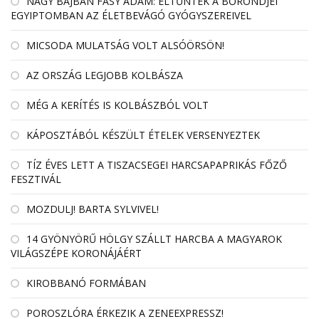
NAGY BAJBAN FÁSY ÁDÁM: ELTŰNTEK A BŐRÖNDJEI
EGYIPTOMBAN AZ ÉLETBEVÁGÓ GYÓGYSZEREIVEL
MICSODA MULATSÁG VOLT ALSÓÖRSÖN!
AZ ORSZÁG LEGJOBB KOLBÁSZA
MÉG A KERÍTÉS IS KOLBÁSZBÓL VOLT
KÁPOSZTÁBÓL KÉSZÜLT ÉTELEK VERSENYEZTEK
TÍZ ÉVES LETT A TISZACSEGEI HARCSAPAPRIKÁS FŐZŐ
FESZTIVÁL
MOZDULJ! BARTA SYLVIVEL!
14 GYÖNYÖRŰ HÖLGY SZÁLLT HARCBA A MAGYAROK
VILÁGSZÉPE KORONÁJÁÉRT
KIROBBANÓ FORMÁBAN
POROSZLÓRA ÉRKEZIK A ZENEEXPRESSZ!