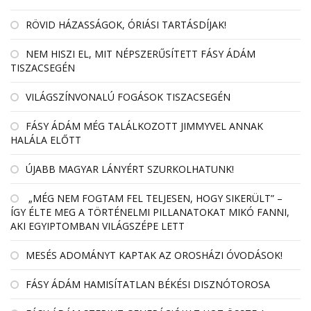
RÖVID HÁZASSÁGOK, ÓRIÁSI TARTÁSDÍJAK!
NEM HISZI EL, MIT NÉPSZERŰSÍTETT FÁSY ÁDÁM
TISZACSEGÉN
VILÁGSZÍNVONALÚ FOGÁSOK TISZACSEGÉN
FÁSY ÁDÁM MÉG TALÁLKOZOTT JIMMYVEL ANNAK
HALÁLA ELŐTT
ÚJABB MAGYAR LÁNYÉRT SZURKOLHATUNK!
„MÉG NEM FOGTAM FEL TELJESEN, HOGY SIKERÜLT” –
ÍGY ÉLTE MEG A TÖRTÉNELMI PILLANATOKAT MIKÓ FANNI,
AKI EGYIPTOMBAN VILÁGSZÉPE LETT
MESÉS ADOMÁNYT KAPTAK AZ OROSHÁZI ÓVODÁSOK!
FÁSY ÁDÁM HAMISÍTATLAN BÉKÉSI DISZNÓTOROSA