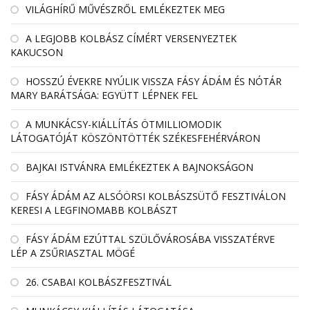
VILÁGHÍRŰ MŰVÉSZRŐL EMLÉKEZTEK MEG
A LEGJOBB KOLBÁSZ CÍMÉRT VERSENYEZTEK
KAKUCSON
HOSSZÚ ÉVEKRE NYÚLIK VISSZA FÁSY ÁDÁM ÉS NÓTÁR
MARY BARÁTSÁGA: EGYÜTT LÉPNEK FEL
A MUNKÁCSY-KIÁLLÍTÁS ÖTMILLIOMODIK
LÁTOGATÓJÁT KÖSZÖNTÖTTÉK SZÉKESFEHÉRVÁRON
BAJKAI ISTVÁNRA EMLÉKEZTEK A BAJNOKSÁGON
FÁSY ÁDÁM AZ ALSÓÖRSI KOLBÁSZSÜTŐ FESZTIVÁLON
KERESI A LEGFINOMABB KOLBÁSZT
FÁSY ÁDÁM EZÚTTAL SZÜLŐVÁROSÁBA VISSZATÉRVE
LÉP A ZSŰRIASZTAL MÖGÉ
26. CSABAI KOLBÁSZFESZTIVÁL