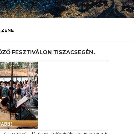
ZENE
ZŐ FESZTIVÁLON TISZACSEGÉN.
et és az elmúlt 11 évben valószínűleg minden meg is