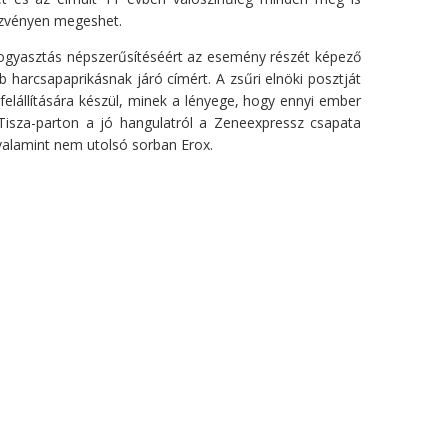
dezvényen megeshet.
lfogyasztás népszerűsítéséért az esemény részét képező
harcsapaprikásnak járó címért. A zsűri elnöki posztját
elállítására készül, minek a lényege, hogy ennyi ember
Tisza-parton a jó hangulatról a Zeneexpressz csapata
valamint nem utolsó sorban Erox.