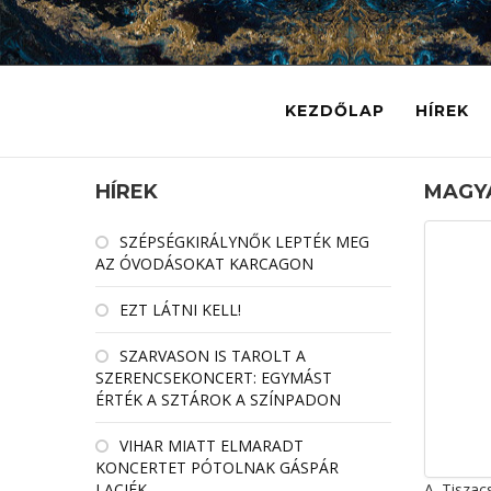
KEZDŐLAP
HÍREK
HÍREK
MAGYA
SZÉPSÉGKIRÁLYNŐK LEPTÉK MEG
AZ ÓVODÁSOKAT KARCAGON
EZT LÁTNI KELL!
SZARVASON IS TAROLT A
SZERENCSEKONCERT: EGYMÁST
ÉRTÉK A SZTÁROK A SZÍNPADON
VIHAR MIATT ELMARADT
KONCERTET PÓTOLNAK GÁSPÁR
LACIÉK
A Tiszac