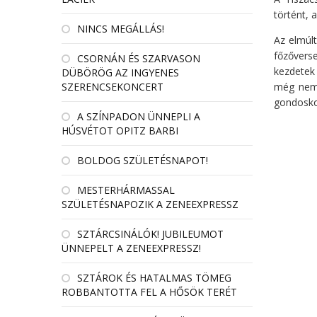
történt, 
NINCS MEGÁLLÁS!
Az elmúl
főzővers
CSORNÁN ÉS SZARVASON
kezdetek 
DÜBÖRÖG AZ INGYENES
SZERENCSEKONCERT
még nem 
gondosko
A SZÍNPADON ÜNNEPLI A
HÚSVÉTOT OPITZ BARBI
BOLDOG SZÜLETÉSNAPOT!
MESTERHÁRMASSAL
SZÜLETÉSNAPOZIK A ZENEEXPRESSZ
SZTÁRCSINÁLÓK! JUBILEUMOT
ÜNNEPELT A ZENEEXPRESSZ!
SZTÁROK ÉS HATALMAS TÖMEG
ROBBANTOTTA FEL A HŐSÖK TERÉT