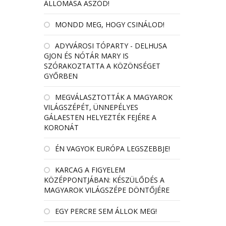
ÁLLOMÁSA ASZÓD!
MONDD MEG, HOGY CSINÁLOD!
ADYVÁROSI TÓPARTY - DELHUSA
GJON ÉS NÓTÁR MARY IS
SZÓRAKOZTATTA A KÖZÖNSÉGET
GYŐRBEN
MEGVÁLASZTOTTÁK A MAGYAROK
VILÁGSZÉPÉT, ÜNNEPÉLYES
GÁLAESTEN HELYEZTÉK FEJÉRE A
KORONÁT
ÉN VAGYOK EURÓPA LEGSZEBBJE!
KARCAG A FIGYELEM
KÖZÉPPONTJÁBAN: KÉSZÜLŐDÉS A
MAGYAROK VILÁGSZÉPE DÖNTŐJÉRE
EGY PERCRE SEM ÁLLOK MEG!