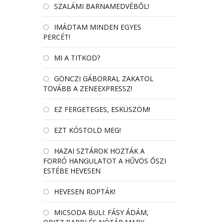
SZALÁMI BARNAMEDVÉBŐL!
IMÁDTAM MINDEN EGYES
PERCÉT!
MI A TITKOD?
GÖNCZI GÁBORRAL ZAKATOL
TOVÁBB A ZENEEXPRESSZ!
EZ FERGETEGES, ESKÜSZÖM!
EZT KÓSTOLD MEG!
HAZAI SZTÁROK HOZTÁK A
FORRÓ HANGULATOT A HŰVÖS ŐSZI
ESTÉBE HEVESEN
HEVESEN ROPTÁK!
MICSODA BULI: FÁSY ÁDÁM,