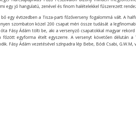
ami egy jó hangulatú, zenével és finom halételekkel fűszerezett ren
t bő egy évtizedben a Tisza-parti főzőverseny fogalommá vált. A ha
enyen szombaton közel 200 csapat méri össze tudását a legfinomabb 
óta Fásy Ádám tölti be, aki a versenyző csapatokkal magyar rekord f
főzött egyforma ételt egyszerre. A versenyt követően délután a 
dik. Fásy Ádám vezetésével színpadra lép Bebe, Bódi Csabi, G.W.M, 