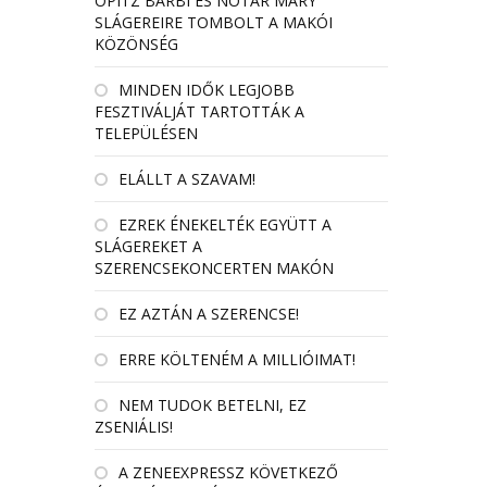
OPITZ BARBI ÉS NÓTÁR MARY
SLÁGEREIRE TOMBOLT A MAKÓI
KÖZÖNSÉG
MINDEN IDŐK LEGJOBB
FESZTIVÁLJÁT TARTOTTÁK A
TELEPÜLÉSEN
ELÁLLT A SZAVAM!
EZREK ÉNEKELTÉK EGYÜTT A
SLÁGEREKET A
SZERENCSEKONCERTEN MAKÓN
EZ AZTÁN A SZERENCSE!
ERRE KÖLTENÉM A MILLIÓIMAT!
NEM TUDOK BETELNI, EZ
ZSENIÁLIS!
A ZENEEXPRESSZ KÖVETKEZŐ