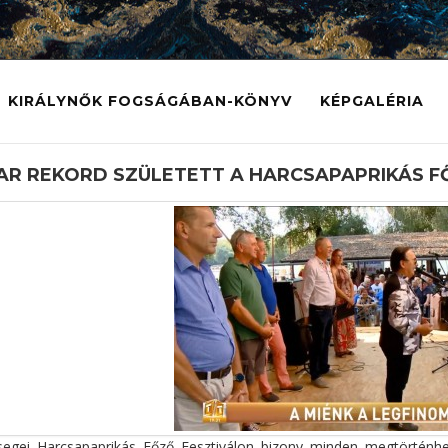
KIRÁLYNŐK FOGSÁGÁBAN-KÖNYV
KÉPGALÉRIA
R REKORD SZÜLETETT A HARCSAPAPRIKÁS FŐ
segei Harcsapaprikás Főző Fesztiválon bizony minden megtörténh